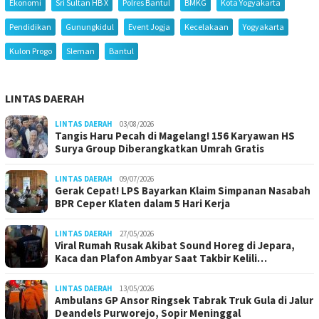
Ekonomi
Sri Sultan HB X
Polres Bantul
BMKG
Kota Yogyakarta
Pendidikan
Gunungkidul
Event Jogja
Kecelakaan
Yogyakarta
Kulon Progo
Sleman
Bantul
LINTAS DAERAH
LINTAS DAERAH
03/08/2026
Tangis Haru Pecah di Magelang! 156 Karyawan HS
Surya Group Diberangkatkan Umrah Gratis
LINTAS DAERAH
09/07/2026
Gerak Cepat! LPS Bayarkan Klaim Simpanan Nasabah
BPR Ceper Klaten dalam 5 Hari Kerja
LINTAS DAERAH
27/05/2026
Viral Rumah Rusak Akibat Sound Horeg di Jepara,
Kaca dan Plafon Ambyar Saat Takbir Kelili…
LINTAS DAERAH
13/05/2026
Ambulans GP Ansor Ringsek Tabrak Truk Gula di Jalur
Deandels Purworejo, Sopir Meninggal