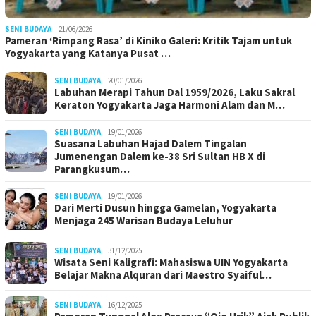
SENI BUDAYA
21/06/2026
Pameran ‘Rimpang Rasa’ di Kiniko Galeri: Kritik Tajam untuk
Yogyakarta yang Katanya Pusat …
SENI BUDAYA
20/01/2026
Labuhan Merapi Tahun Dal 1959/2026, Laku Sakral
Keraton Yogyakarta Jaga Harmoni Alam dan M…
SENI BUDAYA
19/01/2026
Suasana Labuhan Hajad Dalem Tingalan
Jumenengan Dalem ke-38 Sri Sultan HB X di
Parangkusum…
SENI BUDAYA
19/01/2026
Dari Merti Dusun hingga Gamelan, Yogyakarta
Menjaga 245 Warisan Budaya Leluhur
SENI BUDAYA
31/12/2025
Wisata Seni Kaligrafi: Mahasiswa UIN Yogyakarta
Belajar Makna Alquran dari Maestro Syaiful…
SENI BUDAYA
16/12/2025