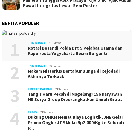
Pameran Tunggal Alex Pracaya “Ojo Urik” Ajak Publik
Rawat Integritas Lewat Seni Poster
BERITA POPULER
1
JOGJA RAYA
321 views
Rotasi Besar di Polda DIY: 5 Pejabat Utama dan
Kapolresta Yogyakarta Resmi Berganti
2
JOGJA RAYA
306 views
Makam Misterius Bertabur Bunga di Rejodadi
Akhirnya Terkuak
3
LINTAS DAERAH
243 views
Tangis Haru Pecah di Magelang! 156 Karyawan
HS Surya Group Diberangkatkan Umrah Gratis
4
EKBIS
240 views
Dukung UMKM Hemat Biaya Logistik, JNE Gelar
Promo Ongkir JTR Mulai Rp2.000/Kg ke Seluruh
P…