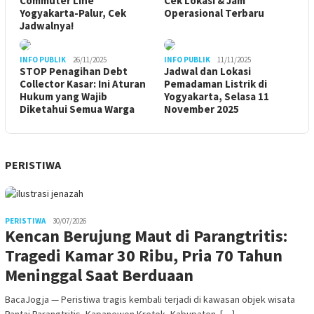
Commuter Line
Cek Lokasi & Jam
Yogyakarta-Palur, Cek
Operasional Terbaru
Jadwalnya!
INFO PUBLIK
26/11/2025
INFO PUBLIK
11/11/2025
STOP Penagihan Debt
Jadwal dan Lokasi
Collector Kasar: Ini Aturan
Pemadaman Listrik di
Hukum yang Wajib
Yogyakarta, Selasa 11
Diketahui Semua Warga
November 2025
PERISTIWA
PERISTIWA
30/07/2026
Kencan Berujung Maut di Parangtritis:
Tragedi Kamar 30 Ribu, Pria 70 Tahun
Meninggal Saat Berduaan
BacaJogja — Peristiwa tragis kembali terjadi di kawasan objek wisata
Pantai Parangtritis, Kapanewon Kretek, Kabupaten […]