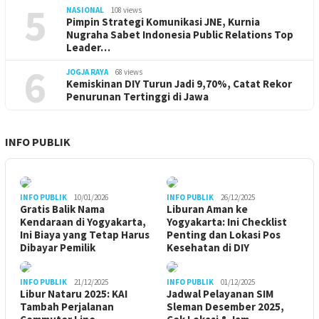
5
NASIONAL
108 views
Pimpin Strategi Komunikasi JNE, Kurnia
Nugraha Sabet Indonesia Public Relations Top
Leader…
6
JOGJA RAYA
68 views
Kemiskinan DIY Turun Jadi 9,70%, Catat Rekor
Penurunan Tertinggi di Jawa
INFO PUBLIK
INFO PUBLIK
10/01/2026
INFO PUBLIK
26/12/2025
Gratis Balik Nama
Liburan Aman ke
Kendaraan di Yogyakarta,
Yogyakarta: Ini Checklist
Ini Biaya yang Tetap Harus
Penting dan Lokasi Pos
Dibayar Pemilik
Kesehatan di DIY
INFO PUBLIK
21/12/2025
INFO PUBLIK
01/12/2025
Libur Nataru 2025: KAI
Jadwal Pelayanan SIM
Tambah Perjalanan
Sleman Desember 2025,