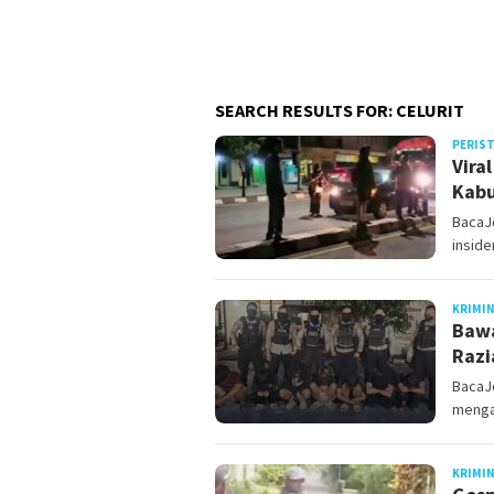
SEARCH RESULTS FOR: CELURIT
PERIS
Vira
Kabu
BacaJ
inside
KRIMI
Bawa
Razi
BacaJo
menga
KRIMI