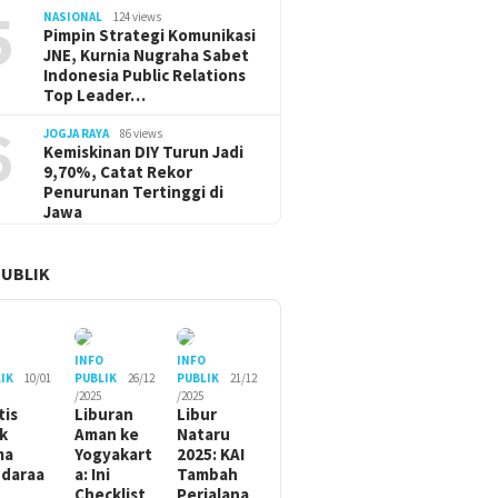
5
NASIONAL
124 views
Pimpin Strategi Komunikasi
JNE, Kurnia Nugraha Sabet
Indonesia Public Relations
Top Leader…
6
JOGJA RAYA
86 views
Kemiskinan DIY Turun Jadi
9,70%, Catat Rekor
Penurunan Tertinggi di
Jawa
PUBLIK
O
INFO
INFO
IK
10/01
PUBLIK
26/12
PUBLIK
21/12
/2025
/2025
tis
Liburan
Libur
ik
Aman ke
Nataru
ma
Yogyakart
2025: KAI
daraa
a: Ini
Tambah
Checklist
Perjalana