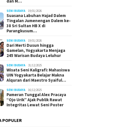
dan M…
SENI BUDAYA
19/01/2026
Suasana Labuhan Hajad Dalem
Tingalan Jumenengan Dalem ke-
38 Sri Sultan HB X di
Parangkusum…
SENI BUDAYA
19/01/2026
Dari Merti Dusun hingga
Gamelan, Yogyakarta Menjaga
245 Warisan Budaya Leluhur
SENI BUDAYA
31/12/2025
Wisata Seni Kaligrafi: Mahasiswa
UIN Yogyakarta Belajar Makna
Alquran dari Maestro Syaiful…
SENI BUDAYA
16/12/2025
Pameran Tunggal Alex Pracaya
“Ojo Urik” Ajak Publik Rawat
Integritas Lewat Seni Poster
A POPULER