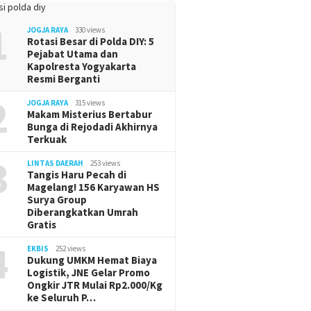
1
JOGJA RAYA
330 views
Rotasi Besar di Polda DIY: 5
Pejabat Utama dan
Kapolresta Yogyakarta
Resmi Berganti
2
JOGJA RAYA
315 views
Makam Misterius Bertabur
Bunga di Rejodadi Akhirnya
Terkuak
3
LINTAS DAERAH
253 views
Tangis Haru Pecah di
Magelang! 156 Karyawan HS
Surya Group
Diberangkatkan Umrah
Gratis
4
EKBIS
252 views
Dukung UMKM Hemat Biaya
Logistik, JNE Gelar Promo
Ongkir JTR Mulai Rp2.000/Kg
ke Seluruh P…