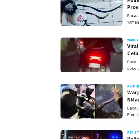
Prov
BacaJ
Yamaha
WARGA
Vira
Celu
BacaJ
sekel
KRIMI
Warg
NMax
BacaJo
Bantu
PERIS
Poli