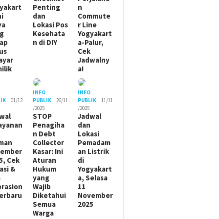
yakart
Penting
n
ni
dan
Commute
ya
Lokasi Pos
r Line
g
Kesehata
Yogyakart
ap
n di DIY
a-Palur,
us
Cek
ayar
Jadwalny
ilik
a!
O
INFO
INFO
IK
01/12
PUBLIK
26/11
PUBLIK
11/11
/2025
/2025
wal
STOP
Jadwal
ayanan
Penagiha
dan
n Debt
Lokasi
man
Collector
Pemadam
sember
Kasar: Ini
an Listrik
5, Cek
Aturan
di
asi &
Hukum
Yogyakart
m
yang
a, Selasa
rasion
Wajib
11
Terbaru
Diketahui
November
Semua
2025
Warga