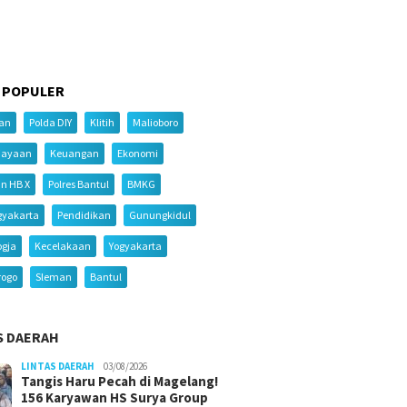
 POPULER
ian
Polda DIY
Klitih
Malioboro
iayaan
Keuangan
Ekonomi
an HB X
Polres Bantul
BMKG
gyakarta
Pendidikan
Gunungkidul
ogja
Kecelakaan
Yogyakarta
rogo
Sleman
Bantul
S DAERAH
LINTAS DAERAH
03/08/2026
Tangis Haru Pecah di Magelang!
156 Karyawan HS Surya Group