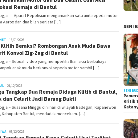
okasi Remaja di Bantul
ogja — Aparat Kepolisian mengamankan satu unit sepeda motor
 Aerox dan dua bilah senjata […]
SENI 
Juno
NET
18/01/2026
l Klitih Beraksi? Rombongan Anak Muda Bawa
rit Konvoi Zig-Zag di Bantul
ogja – Sebuah video yang memperlihatkan aksi berbahaya
ompok anak muda berkonvoi sepeda motor sambil […]
Juno
NAL
21/12/2025
a Tangkap Dua Remaja Diduga Klitih di Bantul,
SENI BU
Pamera
 dan Celurit Jadi Barang Bukti
Kritik
Katan
gja – Suasana Minggu dini hari di wilayah Badegan, Kapanewon
l, Kabupaten Bantul, mendadak mencekam. […]
Juno
TIWA
08/12/2025
si Tangkap Remaja Bawa Celurit Usai Terlibat