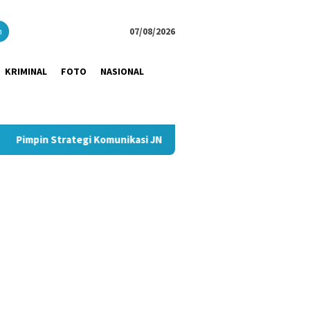
close
h
07/08/2026
KRIMINAL
FOTO
NASIONAL
i Komunikasi JNE, Kurnia Nugraha Sabet Indonesia Public Relati