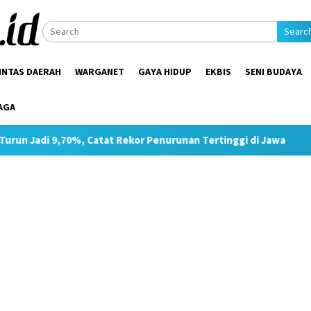
Searc
INTAS DAERAH
WARGANET
GAYA HIDUP
EKBIS
SENI BUDAYA
AGA
 Catat Rekor Penurunan Tertinggi di Jawa
Pimpin Strateg