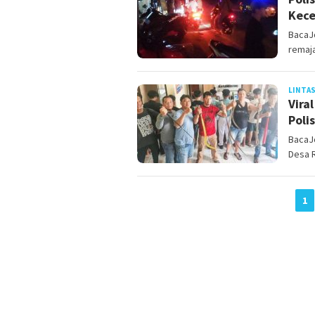
Kece
BacaJ
remaja
LINTAS
Vira
Poli
BacaJo
Desa 
1