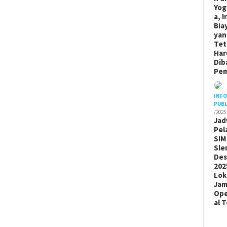
Yog
a, I
Bia
yan
Tet
Har
Dib
Pem
INF
PUBL
/2025
Jad
Pel
SIM
Sle
De
202
Lok
Ja
Ope
al 