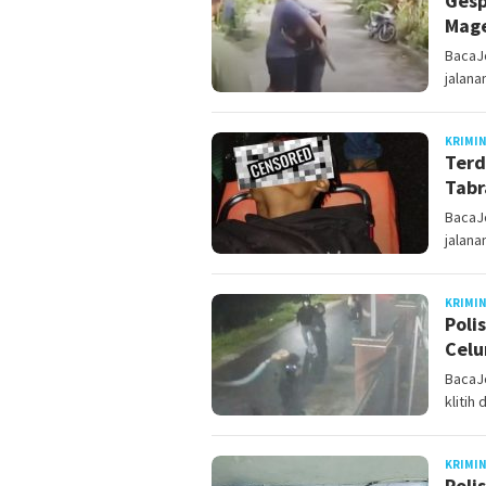
Gesp
Mage
BacaJ
jalana
KRIMI
Terd
Tabr
BacaJo
jalan
KRIMI
Poli
Celu
BacaJ
klitih
KRIMI
Poli