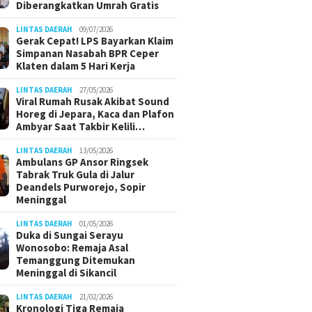
Diberangkatkan Umrah Gratis
LINTAS DAERAH
09/07/2026
Gerak Cepat! LPS Bayarkan Klaim
Simpanan Nasabah BPR Ceper
Klaten dalam 5 Hari Kerja
LINTAS DAERAH
27/05/2026
Viral Rumah Rusak Akibat Sound
Horeg di Jepara, Kaca dan Plafon
Ambyar Saat Takbir Kelili…
LINTAS DAERAH
13/05/2026
Ambulans GP Ansor Ringsek
Tabrak Truk Gula di Jalur
Deandels Purworejo, Sopir
Meninggal
LINTAS DAERAH
01/05/2026
Duka di Sungai Serayu
Wonosobo: Remaja Asal
Temanggung Ditemukan
Meninggal di Sikancil
LINTAS DAERAH
21/02/2026
Kronologi Tiga Remaja