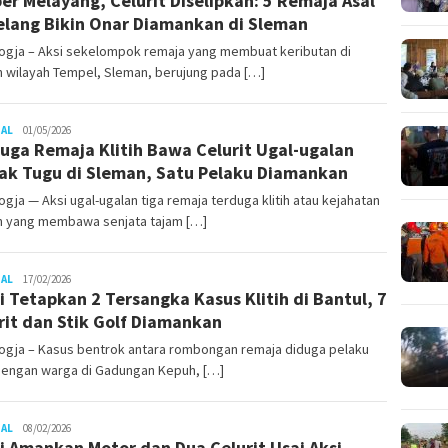
er Melayang, Celurit Diselipkan: 5 Remaja Asal
lang Bikin Onar Diamankan di Sleman
ogja – Aksi sekelompok remaja yang membuat keributan di
n wilayah Tempel, Sleman, berujung pada […]
Juno
NAL
01/05/2026
uga Remaja Klitih Bawa Celurit Ugal-ugalan
ak Tugu di Sleman, Satu Pelaku Diamankan
gja — Aksi ugal-ugalan tiga remaja terduga klitih atau kejahatan
an yang membawa senjata tajam […]
Juno
NAL
17/02/2026
si Tetapkan 2 Tersangka Kasus Klitih di Bantul, 7
rit dan Stik Golf Diamankan
ogja – Kasus bentrok antara rombongan remaja diduga pelaku
 dengan warga di Gadungan Kepuh, […]
Juno
NAL
08/02/2026
si Amankan Motor dan Dua Celurit Usai Aksi