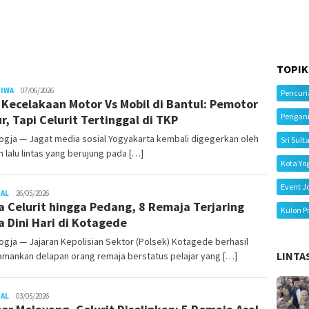
TOPIK
Juno
TIWA
07/06/2026
Pencur
l Kecelakaan Motor Vs Mobil di Bantul: Pemotor
Pengan
r, Tapi Celurit Tertinggal di TKP
ogja — Jagat media sosial Yogyakarta kembali digegerkan oleh
Sri Sult
n lalu lintas yang berujung pada […]
Kota Yo
Event J
Juno
NAL
26/05/2026
 Celurit hingga Pedang, 8 Remaja Terjaring
Kulon P
a Dini Hari di Kotagede
gja — Jajaran Kepolisian Sektor (Polsek) Kotagede berhasil
LINTA
mankan delapan orang remaja berstatus pelajar yang […]
Juno
NAL
03/05/2026