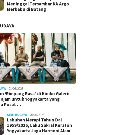
Meninggal Tersambar KA Argo
Merbabu di Batang
BUDAYA
DAYA
21/06/2026
n ‘Rimpang Rasa’ di Kiniko Galeri:
 Tajam untuk Yogyakarta yang
ya Pusat …
SENI BUDAYA
20/01/2026
Labuhan Merapi Tahun Dal
1959/2026, Laku Sakral Keraton
Yogyakarta Jaga Harmoni Alam