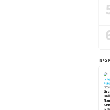
INFO 
INF
PUBL
/2026
Gra
Bal
Na
Ken
n di