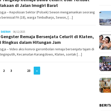
lakaan di Jalan Imogiri Barat
ogja – Kepolisian Sektor (Polsek) Sewon mengamankan seorang
 berinisial FA (18), warga Timbulharjo, Sewon, […]
Juno
 DAERAH
06/12/2025
l Gengster Remaja Bersenjata Celurit di Klaten,
si Ringkus dalam Hitungan Jam
gja – Video aksi konvoi gerombolan remaja bersenjata tajam di
Ringinputih, Kecamatan Karangdowo, Klaten, sontak […]
2
3
…
23
»
BERIT