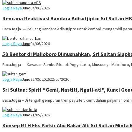
Jogja Raya
Juno
04/06/2026
Rencana Reaktivasi Bandara Adisutjipto: Sri Sultan 
BacaJogja — Peluang Bandara Adisutjipto untuk kembali mengambil pera
Jogja Raya
Juno
04/06/2026
50 Bentor di Malioboro Dimusnahkan, Sri Sultan Siapk
BacaJogja — Kawasan Sumbu Filosofi Yogyakarta, khususnya Malioboro, b
Jogja Raya
Juno
22/05/2026
22/05/2026
Sri Sultan: Spirit “Gemi, Nastiti, Ngati-ati”, Kunci Ge
BacaJogja – Di tengah gempuran tren paylater, kemudahan pinjaman online 
Jogja Raya
Juno
21/05/2026
Konsep RTH Eks Parkir Abu Bakar Ali: Sri Sultan Mint