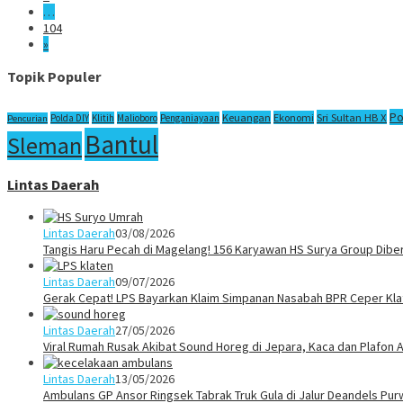
…
104
»
Topik Populer
Po
Sri Sultan HB X
Keuangan
Ekonomi
Polda DIY
Klitih
Malioboro
Penganiayaan
Pencurian
Bantul
Sleman
Lintas Daerah
Lintas Daerah
03/08/2026
Tangis Haru Pecah di Magelang! 156 Karyawan HS Surya Group Dibe
Lintas Daerah
09/07/2026
Gerak Cepat! LPS Bayarkan Klaim Simpanan Nasabah BPR Ceper Klat
Lintas Daerah
27/05/2026
Viral Rumah Rusak Akibat Sound Horeg di Jepara, Kaca dan Plafon A
Lintas Daerah
13/05/2026
Ambulans GP Ansor Ringsek Tabrak Truk Gula di Jalur Deandels Pur