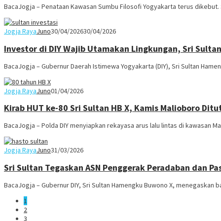
BacaJogja – Penataan Kawasan Sumbu Filosofi Yogyakarta terus dikebut.
Jogja Raya
Juno
30/04/2026
30/04/2026
Investor di DIY Wajib Utamakan Lingkungan, Sri Sulta
BacaJogja – Gubernur Daerah Istimewa Yogyakarta (DIY), Sri Sultan Ha
Jogja Raya
Juno
01/04/2026
Kirab HUT ke-80 Sri Sultan HB X, Kamis Malioboro Ditu
BacaJogja – Polda DIY menyiapkan rekayasa arus lalu lintas di kawasan M
Jogja Raya
Juno
31/03/2026
Sri Sultan Tegaskan ASN Penggerak Peradaban dan Pa
BacaJogja – Gubernur DIY, Sri Sultan Hamengku Buwono X, menegaskan bah
1
2
3