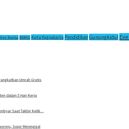
Eve
Gunungkidul
Pendidikan
Kota Yogyakarta
lres Bantul
BMKG
rangkatkan Umrah Gratis
en dalam 5 Hari Kerja
mbyar Saat Takbir Kelili…
worejo, Sopir Meninggal