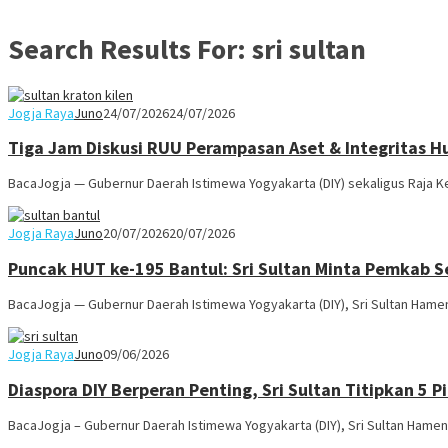
Search Results For: sri sultan
Jogja Raya
Juno
24/07/2026
24/07/2026
Tiga Jam Diskusi RUU Perampasan Aset & Integritas H
BacaJogja — Gubernur Daerah Istimewa Yogyakarta (DIY) sekaligus Raja 
Jogja Raya
Juno
20/07/2026
20/07/2026
Puncak HUT ke-195 Bantul: Sri Sultan Minta Pemkab S
BacaJogja — Gubernur Daerah Istimewa Yogyakarta (DIY), Sri Sultan Ham
Jogja Raya
Juno
09/06/2026
Diaspora DIY Berperan Penting, Sri Sultan Titipkan 5 P
BacaJogja – Gubernur Daerah Istimewa Yogyakarta (DIY), Sri Sultan Ha