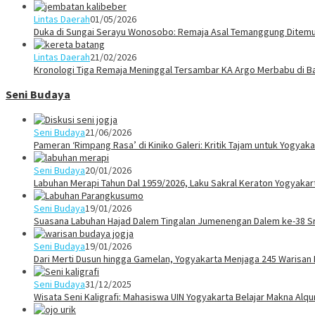
Lintas Daerah
01/05/2026
Duka di Sungai Serayu Wonosobo: Remaja Asal Temanggung Ditemuk
Lintas Daerah
21/02/2026
Kronologi Tiga Remaja Meninggal Tersambar KA Argo Merbabu di B
Seni Budaya
Seni Budaya
21/06/2026
Pameran ‘Rimpang Rasa’ di Kiniko Galeri: Kritik Tajam untuk Yogya
Seni Budaya
20/01/2026
Labuhan Merapi Tahun Dal 1959/2026, Laku Sakral Keraton Yogyaka
Seni Budaya
19/01/2026
Suasana Labuhan Hajad Dalem Tingalan Jumenengan Dalem ke-38 Sr
Seni Budaya
19/01/2026
Dari Merti Dusun hingga Gamelan, Yogyakarta Menjaga 245 Warisan
Seni Budaya
31/12/2025
Wisata Seni Kaligrafi: Mahasiswa UIN Yogyakarta Belajar Makna Alq