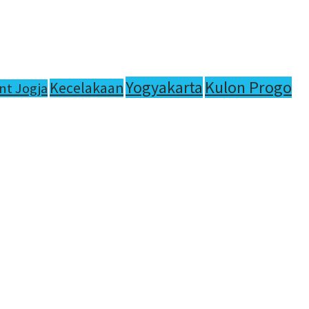
Yogyakarta
Kulon Progo
Kecelakaan
nt Jogja