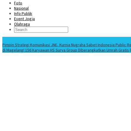
Foto
Nasional
Info Publik
Event Jogja
Olahraga
Berita Terbaru
Pimpin Strategi Komunikasi JNE, Kurnia Nugraha Sabet Indonesia Public R
di Magelang! 156 Karyawan HS Surya Group Diberangkatkan Umrah Gratis