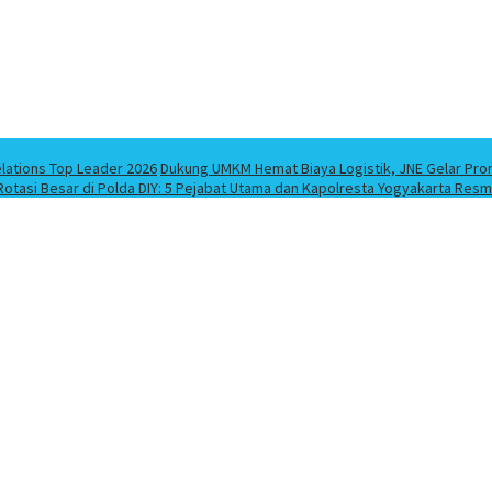
elations Top Leader 2026
Dukung UMKM Hemat Biaya Logistik, JNE Gelar Pro
Rotasi Besar di Polda DIY: 5 Pejabat Utama dan Kapolresta Yogyakarta Resm