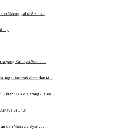
an Meninggal di Sikancil
atang
karta yang Katanya Pusat …
rta Jaga Harmoni Alam dan M…
i Sultan HB X di Parangkusum…
 Budaya Leluhur
uran dari Maestro Syaiful…