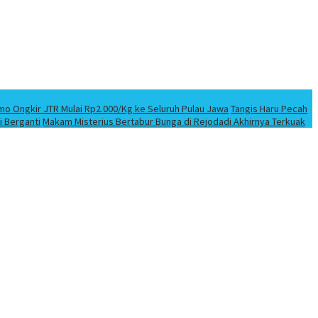
mo Ongkir JTR Mulai Rp2.000/Kg ke Seluruh Pulau Jawa
Tangis Haru Pecah
i Berganti
Makam Misterius Bertabur Bunga di Rejodadi Akhirnya Terkuak