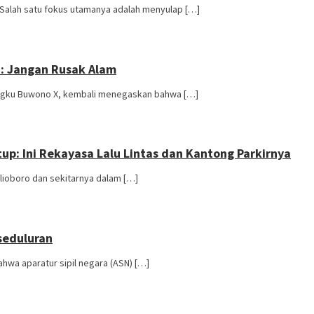
 Salah satu fokus utamanya adalah menyulap […]
n: Jangan Rusak Alam
mengku Buwono X, kembali menegaskan bahwa […]
tup: Ini Rekayasa Lalu Lintas dan Kantong Parkirnya
alioboro dan sekitarnya dalam […]
seduluran
wa aparatur sipil negara (ASN) […]