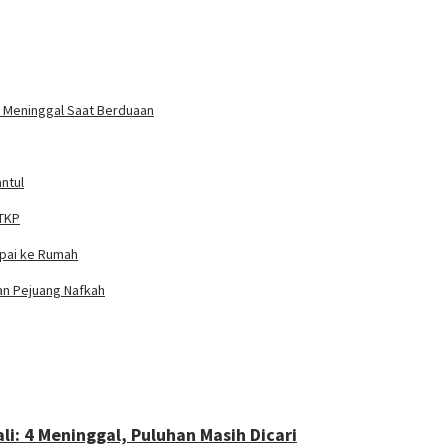
un Meninggal Saat Berduaan
ntul
 TKP
mpai ke Rumah
ian Pejuang Nafkah
i: 4 Meninggal, Puluhan Masih Dicari