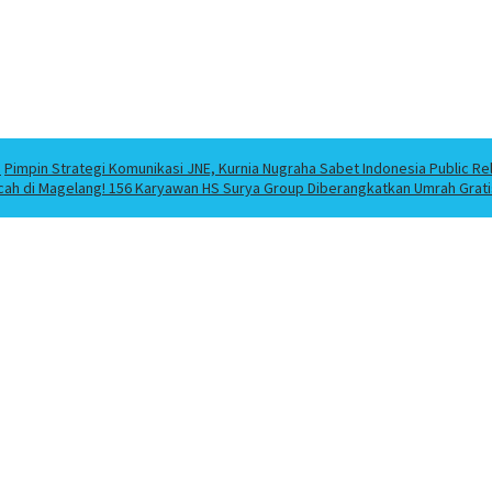
a
Pimpin Strategi Komunikasi JNE, Kurnia Nugraha Sabet Indonesia Public Re
cah di Magelang! 156 Karyawan HS Surya Group Diberangkatkan Umrah Grati