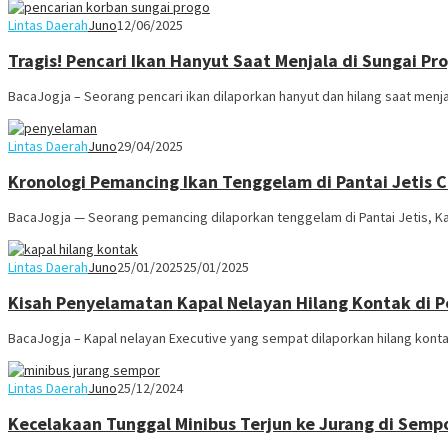
Lintas Daerah
Juno
12/06/2025
Tragis! Pencari Ikan Hanyut Saat Menjala di Sungai P
BacaJogja – Seorang pencari ikan dilaporkan hanyut dan hilang saat menja
Lintas Daerah
Juno
29/04/2025
Kronologi Pemancing Ikan Tenggelam di Pantai Jetis C
BacaJogja — Seorang pemancing dilaporkan tenggelam di Pantai Jetis, K
Lintas Daerah
Juno
25/01/2025
25/01/2025
Kisah Penyelamatan Kapal Nelayan Hilang Kontak di Pe
BacaJogja – Kapal nelayan Executive yang sempat dilaporkan hilang kontak
Lintas Daerah
Juno
25/12/2024
Kecelakaan Tunggal Minibus Terjun ke Jurang di Sem