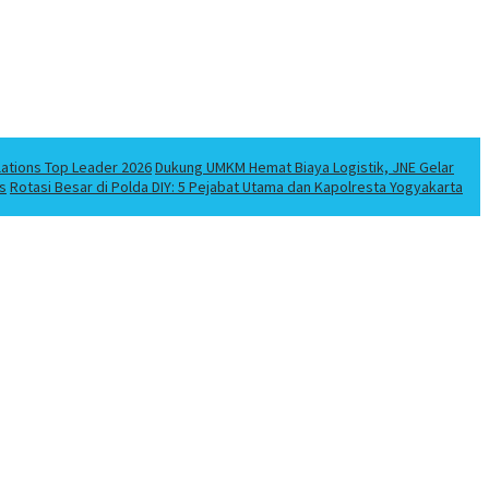
lations Top Leader 2026
Dukung UMKM Hemat Biaya Logistik, JNE Gelar
s
Rotasi Besar di Polda DIY: 5 Pejabat Utama dan Kapolresta Yogyakarta