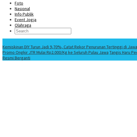
Foto
Nasional
Info Publik
Event Jogja
Olahraga
Berita Terbaru
Kemiskinan DIY Turun Jadi 9,70%, Catat Rekor Penurunan Tertinggi di Jaw
Promo Ongkir JTR Mulai Rp2.000/Kg ke Seluruh Pulau Jawa
Tangis Haru Pe
Resmi Berganti