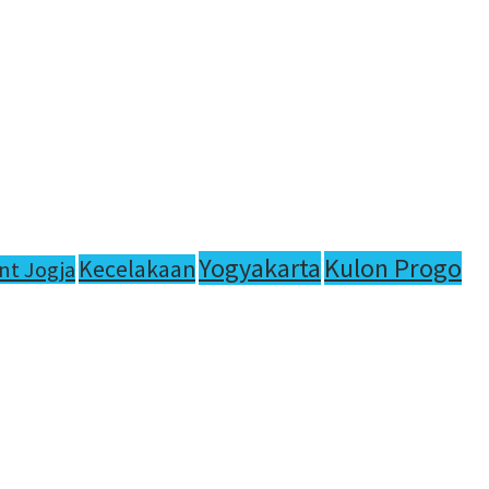
Yogyakarta
Kulon Progo
Kecelakaan
nt Jogja