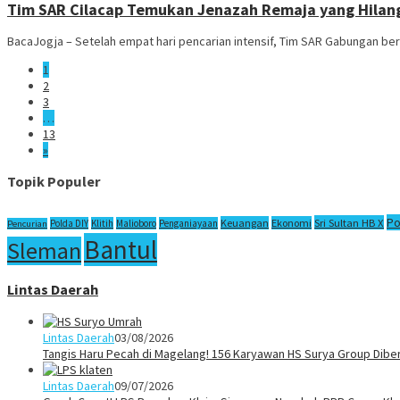
Tim SAR Cilacap Temukan Jenazah Remaja yang Hilang 
BacaJogja – Setelah empat hari pencarian intensif, Tim SAR Gabungan ber
1
2
3
…
13
»
Topik Populer
Po
Sri Sultan HB X
Keuangan
Ekonomi
Polda DIY
Klitih
Malioboro
Penganiayaan
Pencurian
Bantul
Sleman
Lintas Daerah
Lintas Daerah
03/08/2026
Tangis Haru Pecah di Magelang! 156 Karyawan HS Surya Group Dibe
Lintas Daerah
09/07/2026