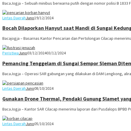
BacaJogja – Sebuah minibus berwarna putih dengan nomor polisi B 1833 
Lintas Daerah
Juno
19/12/2024
Bocah Dilaporkan Hanyut saat Mandi di Sungai Kedung
Bacajogja – Basarnas Kantor Pencarian dan Pertolongan Cilacap menerim
Peristiwa
Juno
03/12/2024
03/12/2024
Pemancing Tenggelam di Sungai Sempor Sleman Dite
BacaJogja – Operasi SAR gabungan yang dilakukan di DAM Lengkong, alira
Lintas Daerah
Juno
08/10/2024
Gunakan Drone Thermal, Pendaki Gunung Slamet yang
BacaJogja – Kantor SAR Cilacap menerima laporan dari Pusdalops BPBD P
Lintas Daerah
Juno
05/10/2024