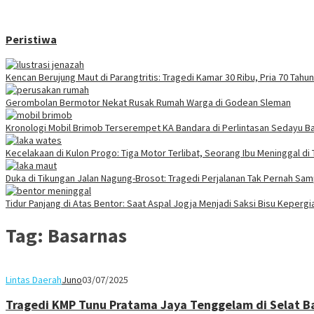
Peristiwa
Kencan Berujung Maut di Parangtritis: Tragedi Kamar 30 Ribu, Pria 70 Tah
Gerombolan Bermotor Nekat Rusak Rumah Warga di Godean Sleman
Kronologi Mobil Brimob Terserempet KA Bandara di Perlintasan Sedayu Ba
Kecelakaan di Kulon Progo: Tiga Motor Terlibat, Seorang Ibu Meninggal di
Duka di Tikungan Jalan Nagung-Brosot: Tragedi Perjalanan Tak Pernah Sa
Tidur Panjang di Atas Bentor: Saat Aspal Jogja Menjadi Saksi Bisu Keperg
Tag:
Basarnas
Lintas Daerah
Juno
03/07/2025
Tragedi KMP Tunu Pratama Jaya Tenggelam di Selat Bal