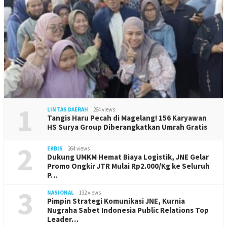
1
LINTAS DAERAH
264 views
Tangis Haru Pecah di Magelang! 156 Karyawan
HS Surya Group Diberangkatkan Umrah Gratis
2
EKBIS
264 views
Dukung UMKM Hemat Biaya Logistik, JNE Gelar
Promo Ongkir JTR Mulai Rp2.000/Kg ke Seluruh
P…
3
NASIONAL
132 views
Pimpin Strategi Komunikasi JNE, Kurnia
Nugraha Sabet Indonesia Public Relations Top
Leader…