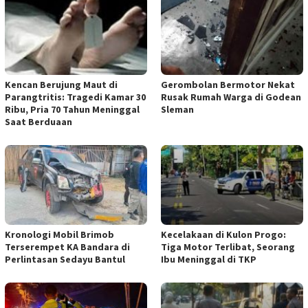
Kencan Berujung Maut di
Gerombolan Bermotor Nekat
Parangtritis: Tragedi Kamar 30
Rusak Rumah Warga di Godean
Ribu, Pria 70 Tahun Meninggal
Sleman
Saat Berduaan
Kronologi Mobil Brimob
Kecelakaan di Kulon Progo:
Terserempet KA Bandara di
Tiga Motor Terlibat, Seorang
Perlintasan Sedayu Bantul
Ibu Meninggal di TKP