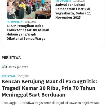
INFO PUBLIK
11/11/2025
Jadwal dan Lokasi
Pemadaman Listrik di
Yogyakarta, Selasa 11
November 2025
INFO PUBLIK
26/11/2025
STOP Penagihan Debt
Collector Kasar: Ini Aturan
Hukum yang Wajib
Diketahui Semua Warga
PERISTIWA
PERISTIWA
30/07/2026
Kencan Berujung Maut di Parangtritis:
Tragedi Kamar 30 Ribu, Pria 70 Tahun
Meninggal Saat Berduaan
BacaJogja — Peristiwa tragis kembali terjadi di kawasan objek wisata