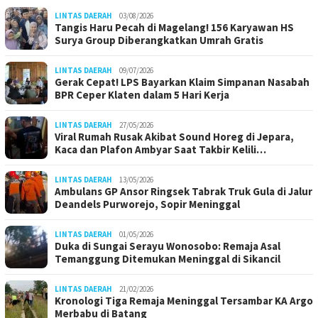
LINTAS DAERAH
03/08/2026
Tangis Haru Pecah di Magelang! 156 Karyawan HS
Surya Group Diberangkatkan Umrah Gratis
LINTAS DAERAH
09/07/2026
Gerak Cepat! LPS Bayarkan Klaim Simpanan Nasabah
BPR Ceper Klaten dalam 5 Hari Kerja
LINTAS DAERAH
27/05/2026
Viral Rumah Rusak Akibat Sound Horeg di Jepara,
Kaca dan Plafon Ambyar Saat Takbir Kelili…
LINTAS DAERAH
13/05/2026
Ambulans GP Ansor Ringsek Tabrak Truk Gula di Jalur
Deandels Purworejo, Sopir Meninggal
LINTAS DAERAH
01/05/2026
Duka di Sungai Serayu Wonosobo: Remaja Asal
Temanggung Ditemukan Meninggal di Sikancil
LINTAS DAERAH
21/02/2026
Kronologi Tiga Remaja Meninggal Tersambar KA Argo
Merbabu di Batang