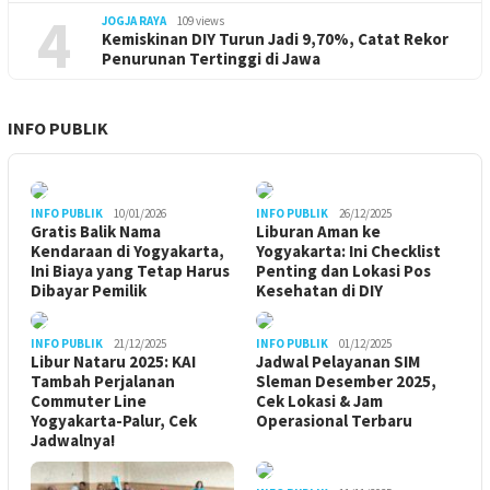
4
JOGJA RAYA
109 views
Kemiskinan DIY Turun Jadi 9,70%, Catat Rekor
Penurunan Tertinggi di Jawa
INFO PUBLIK
INFO PUBLIK
10/01/2026
INFO PUBLIK
26/12/2025
Gratis Balik Nama
Liburan Aman ke
Kendaraan di Yogyakarta,
Yogyakarta: Ini Checklist
Ini Biaya yang Tetap Harus
Penting dan Lokasi Pos
Dibayar Pemilik
Kesehatan di DIY
INFO PUBLIK
21/12/2025
INFO PUBLIK
01/12/2025
Libur Nataru 2025: KAI
Jadwal Pelayanan SIM
Tambah Perjalanan
Sleman Desember 2025,
Commuter Line
Cek Lokasi & Jam
Yogyakarta-Palur, Cek
Operasional Terbaru
Jadwalnya!