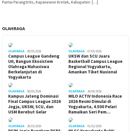
Pantai Parangtritis, Kapanewon Kretek, Kabupaten […]
OLAHRAGA
OLAHRAGA
08/05/2026
OLAHRAGA
07/05/2026
Campus League Gandeng
UKSW dan SCU Juara
UII, Bangun Ekosistem
Basketball Campus League
Olahraga Mahasiswa
Regional Yogyakarta,
Berkelanjutan di
Amankan Tiket Nasional
Yogyakarta
OLAHRAGA
06/05/2026
OLAHRAGA
26/04/2026
Kampus Jateng Dominasi
MILO ACTIV Indonesia Race
Final Campus League 2026
2026 Resmi Dimulai di
Jogja, UKSW, SCU, dan
Yogyakarta, 4.500 Pelari
USM Berebut Gelar
Ramaikan Seri Pem…
OLAHRAGA
28/02/2026
OLAHRAGA
01/02/2026
PSIM Jogja Bungkam PSBS
MLSC Yogyakarta Bukti