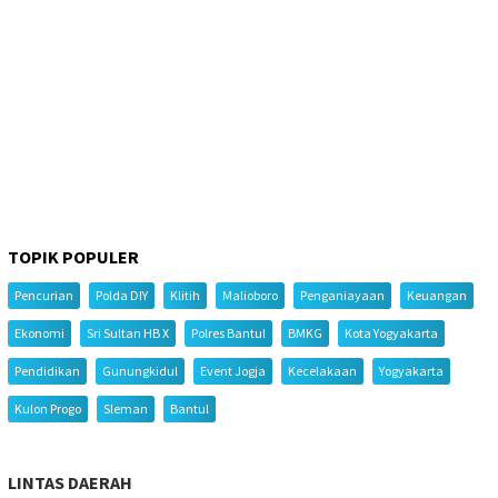
TOPIK POPULER
Pencurian
Polda DIY
Klitih
Malioboro
Penganiayaan
Keuangan
Ekonomi
Sri Sultan HB X
Polres Bantul
BMKG
Kota Yogyakarta
Pendidikan
Gunungkidul
Event Jogja
Kecelakaan
Yogyakarta
Kulon Progo
Sleman
Bantul
LINTAS DAERAH