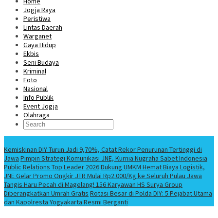
Home
Jogja Raya
Peristiwa
Lintas Daerah
Warganet
Gaya Hidup
Ekbis
Seni Budaya
Kriminal
Foto
Nasional
Info Publik
Event Jogja
Olahraga
Berita Terbaru
Kemiskinan DIY Turun Jadi 9,70%, Catat Rekor Penurunan Tertinggi di
Jawa
Pimpin Strategi Komunikasi JNE, Kurnia Nugraha Sabet Indonesia
Public Relations Top Leader 2026
Dukung UMKM Hemat Biaya Logistik,
JNE Gelar Promo Ongkir JTR Mulai Rp2.000/Kg ke Seluruh Pulau Jawa
Tangis Haru Pecah di Magelang! 156 Karyawan HS Surya Group
Diberangkatkan Umrah Gratis
Rotasi Besar di Polda DIY: 5 Pejabat Utama
dan Kapolresta Yogyakarta Resmi Berganti