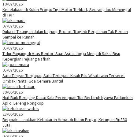
10/07/2026
Kecelakaan di Kulon Progo: Tiga Motor Terlibat, Seorang Ibu Meninggal
di TKP
07/07/2026
Duka di Tikungan Jalan Nagung-Brosot: Tragedi Perjalanan Tak Pernah
Sampai ke Rumah
05/07/2026
Tidur Panjang di Atas Bentor: Saat Aspal Jogja Menjadi Saksi Bisu
Kepergian Pejuang Nafkah
05/07/2026
Satu Tangan Tergapai, Satu Terlepas: Kisah Pilu Wisatawan Terseret
Ombak Pantai Goa Cemara Bantul
30/06/2026
Niat Baik Berujung Duka: Kala Perempuan Tua Bertaruh Nyawa Padamkan
Api di Lereng Rongkop
28/06/2026
Berjibaku Jinakkan Kebakaran Hebat di Kulon Progo, Kerugian Rp330
Juta
07/06/2026