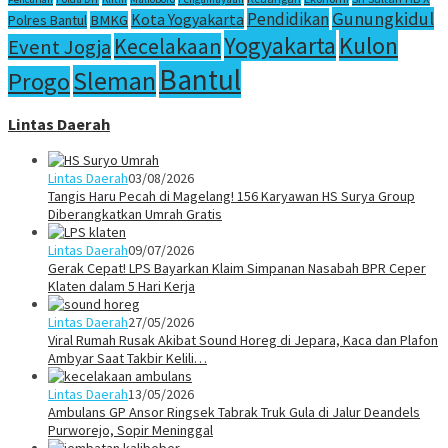
Gunungkidul
Pendidikan
Kota Yogyakarta
Polres Bantul
BMKG
Yogyakarta
Kulon
Kecelakaan
Event Jogja
Bantul
Sleman
Progo
Lintas Daerah
Lintas Daerah
03/08/2026
Tangis Haru Pecah di Magelang! 156 Karyawan HS Surya Group
Diberangkatkan Umrah Gratis
Lintas Daerah
09/07/2026
Gerak Cepat! LPS Bayarkan Klaim Simpanan Nasabah BPR Ceper
Klaten dalam 5 Hari Kerja
Lintas Daerah
27/05/2026
Viral Rumah Rusak Akibat Sound Horeg di Jepara, Kaca dan Plafon
Ambyar Saat Takbir Kelili…
Lintas Daerah
13/05/2026
Ambulans GP Ansor Ringsek Tabrak Truk Gula di Jalur Deandels
Purworejo, Sopir Meninggal