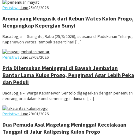
Peristiwa
Juno
25/03/2026
Aroma yang Mengusik dari Kebun Wates Kulon Progo,
Mengungkap Kepergian Sunyi
BacaJogja — Siang itu, Rabu (25/3/2026), suasana di Padukuhan Triharjo,
Kapanewon Wates, tampak seperti hari […]
Peristiwa
Juno
23/02/2026
Pria Ditemukan Meninggal di Bawah Jembatan
Bantar Lama Kulon Progo, Pengingat Agar Lebih Peka
dan Peduli
BacaJogja – Warga Kapanewon Sentolo digegerkan dengan penemuan
seorang pria dalam kondisi meninggal dunia di […]
Peristiwa
Juno
29/01/2026
Dua Pemuda Asal Magelang Meninggal Kecelakaan
Tunggal di Jalur Kaligesing Kulon Progo