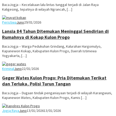
BacaJogja – Kecelakaan lalu lintas tunggal terjadi di Jalan Raya
Kaligesing, tepatnya di wilayah Ngrancah, […]
Peristiwa
Juno
29/01/2026
Lansia 84 Tahun Ditemukan Meninggal Sendirian di
Rumahnya di Kokap Kulon Progo
BacaJogja – Warga Pedukuhan Grindang, Kalurahan Hargomulyo,
Kapanewon Kokap, Kabupaten Kulon Progo, Daerah Istimewa
Yogyakarta, […]
Kriminal
Juno
22/01/2026
Geger Wates Kulon Progo: Pria Ditemukan Terikat
dan Terluka, Polisi Turun Tangan
BacaJogja – Dugaan tindak penganiayaan terjadi di wilayah Karangwuni,
Kapanewon Wates, Kabupaten Kulon Progo, Kamis […]
Jogja Raya
Juno
13/01/2026
13/01/2026