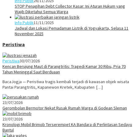
Info Publik
26/11/2025
STOP Penagihan Debt Collector Kasar: Ini Aturan Hukum yang
Wajib Diketahui Semua Warga
Info Publik
11/11/2025
Jadwal dan Lokasi Pemadaman Listrik di Yogyakarta, Selasa 11
November 2025
Peristiwa
Peristiwa
30/07/2026
Kencan Berujung Maut di Parangtritis: Tragedi Kamar 30 Ribu, Pria 70
Tahun Meninggal Saat Berduaan
BacaJogja — Peristiwa tragis kembali terjadi di kawasan objek wisata
Pantai Parangtritis, Kapanewon Kretek, Kabupaten […]
23/07/2026
Gerombolan Bermotor Nekat Rusak Rumah Warga di Godean Sleman
23/07/2026
Kronologi Mobil Brimob Terserempet KA Bandara di Perlintasan Sedayu
Bantul