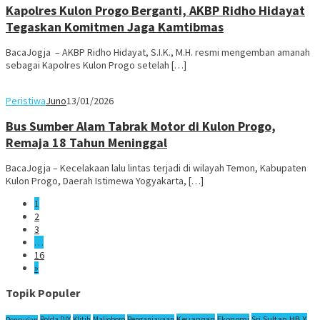
Kapolres Kulon Progo Berganti, AKBP Ridho Hidayat
Tegaskan Komitmen Jaga Kamtibmas
BacaJogja – AKBP Ridho Hidayat, S.I.K., M.H. resmi mengemban amanah
sebagai Kapolres Kulon Progo setelah […]
Peristiwa
Juno
13/01/2026
Bus Sumber Alam Tabrak Motor di Kulon Progo,
Remaja 18 Tahun Meninggal
BacaJogja – Kecelakaan lalu lintas terjadi di wilayah Temon, Kabupaten
Kulon Progo, Daerah Istimewa Yogyakarta, […]
1
2
3
…
16
»
Topik Populer
Sri Sultan HB X
Keuangan
Ekonomi
Polda DIY
Klitih
Malioboro
Penganiayaan
Pencurian