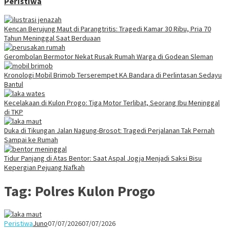
Peristiwa
Kencan Berujung Maut di Parangtritis: Tragedi Kamar 30 Ribu, Pria 70
Tahun Meninggal Saat Berduaan
Gerombolan Bermotor Nekat Rusak Rumah Warga di Godean Sleman
Kronologi Mobil Brimob Terserempet KA Bandara di Perlintasan Sedayu
Bantul
Kecelakaan di Kulon Progo: Tiga Motor Terlibat, Seorang Ibu Meninggal
di TKP
Duka di Tikungan Jalan Nagung-Brosot: Tragedi Perjalanan Tak Pernah
Sampai ke Rumah
Tidur Panjang di Atas Bentor: Saat Aspal Jogja Menjadi Saksi Bisu
Kepergian Pejuang Nafkah
Tag:
Polres Kulon Progo
Peristiwa
Juno
07/07/2026
07/07/2026