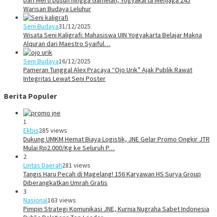
Dari Merti Dusun hingga Gamelan, Yogyakarta Menjaga 245
Warisan Budaya Leluhur
Seni Budaya
31/12/2025
Wisata Seni Kaligrafi: Mahasiswa UIN Yogyakarta Belajar Makna
Alquran dari Maestro Syaiful…
Seni Budaya
16/12/2025
Pameran Tunggal Alex Pracaya “Ojo Urik” Ajak Publik Rawat
Integritas Lewat Seni Poster
Berita Populer
1
Ekbis
285 views
Dukung UMKM Hemat Biaya Logistik, JNE Gelar Promo Ongkir JTR
Mulai Rp2.000/Kg ke Seluruh P…
2
Lintas Daerah
281 views
Tangis Haru Pecah di Magelang! 156 Karyawan HS Surya Group
Diberangkatkan Umrah Gratis
3
Nasional
163 views
Pimpin Strategi Komunikasi JNE, Kurnia Nugraha Sabet Indonesia