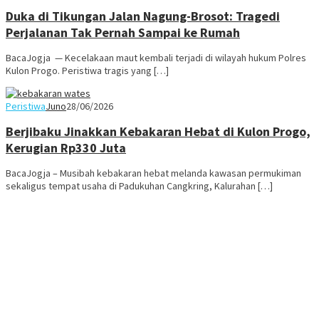
Duka di Tikungan Jalan Nagung-Brosot: Tragedi
Perjalanan Tak Pernah Sampai ke Rumah
BacaJogja — Kecelakaan maut kembali terjadi di wilayah hukum Polres
Kulon Progo. Peristiwa tragis yang […]
Peristiwa
Juno
28/06/2026
Berjibaku Jinakkan Kebakaran Hebat di Kulon Progo,
Kerugian Rp330 Juta
BacaJogja – Musibah kebakaran hebat melanda kawasan permukiman
sekaligus tempat usaha di Padukuhan Cangkring, Kalurahan […]