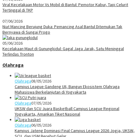
Viral Kecelakaan Motor Vs Mobil di Bantul: Pemotor Kabur, Tapi Celurit
Tertinggal di TKP
07/06/2026
Niat Mancing Berujung Duka: Pemancing Asal Bantul Ditemukan Tak
Bernyawa di Sungai Progo
05/06/2026
Kecelakaan Maut di Gunungkidul: Gagal Jaga Jarak, Satu Meninggal
Terlindas Tronton
Olahraga
Olahraga
08/05/2026
Campus League Gandeng UII, Bangun Ekosistem Olahraga
Mahasiswa Berkelanjutan di Yogyakarta
Olahraga
07/05/2026
UKSW dan SCU Juara Basketball Campus League Regional
Yogyakarta, Amankan Tiket Nasional
Olahraga
06/05/2026
Kampus Jateng Dominasi Final Campus League 2026 Jogja, UKSW,
SCU, dan USM Berebut Gelar