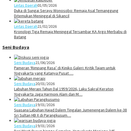
Lintas Daerah
01/05/2026
Duka di Sungai Serayu Wonosobo: Remaja Asal Temanggung
Ditemukan Meninggal di Sikancil
Lintas Daerah
21/02/2026
Kronologi Tiga Remaja Meninggal Tersambar KA Argo Merbabu di
Batang
Seni Budaya
Seni Budaya
21/06/2026
Pameran ‘Rimpang Rasa’ di Kiniko Galeri: Kritik Tajam untuk
Yogyakarta yang Katanya Pusat …
Seni Budaya
20/01/2026
Labuhan Merapi Tahun Dal 1959/2026, Laku Sakral Keraton
Yogyakarta Jaga Harmoni Alam dan M…
Seni Budaya
19/01/2026
Suasana Labuhan Hajad Dalem Tingalan Jumenengan Dalem ke-38
Sri Sultan HB X di Parangkusum…
Seni Budaya
19/01/2026