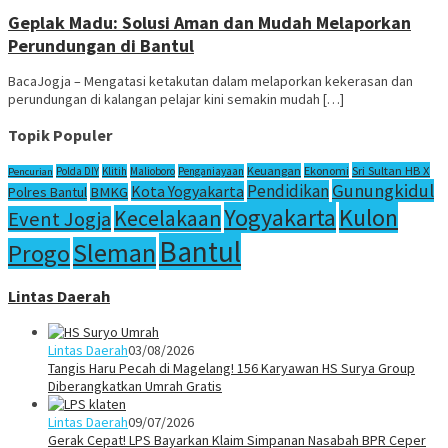
Geplak Madu: Solusi Aman dan Mudah Melaporkan
Perundungan di Bantul
BacaJogja – Mengatasi ketakutan dalam melaporkan kekerasan dan
perundungan di kalangan pelajar kini semakin mudah […]
Topik Populer
Sri Sultan HB X
Keuangan
Ekonomi
Polda DIY
Klitih
Malioboro
Penganiayaan
Pencurian
Gunungkidul
Pendidikan
Kota Yogyakarta
Polres Bantul
BMKG
Yogyakarta
Kulon
Kecelakaan
Event Jogja
Bantul
Sleman
Progo
Lintas Daerah
Lintas Daerah
03/08/2026
Tangis Haru Pecah di Magelang! 156 Karyawan HS Surya Group
Diberangkatkan Umrah Gratis
Lintas Daerah
09/07/2026
Gerak Cepat! LPS Bayarkan Klaim Simpanan Nasabah BPR Ceper