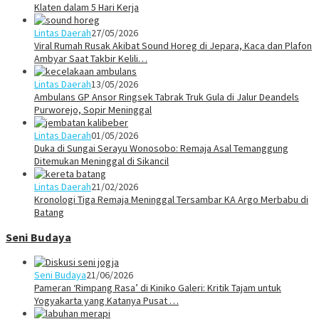
Klaten dalam 5 Hari Kerja
Lintas Daerah
27/05/2026
Viral Rumah Rusak Akibat Sound Horeg di Jepara, Kaca dan Plafon
Ambyar Saat Takbir Kelili…
Lintas Daerah
13/05/2026
Ambulans GP Ansor Ringsek Tabrak Truk Gula di Jalur Deandels
Purworejo, Sopir Meninggal
Lintas Daerah
01/05/2026
Duka di Sungai Serayu Wonosobo: Remaja Asal Temanggung
Ditemukan Meninggal di Sikancil
Lintas Daerah
21/02/2026
Kronologi Tiga Remaja Meninggal Tersambar KA Argo Merbabu di
Batang
Seni Budaya
Seni Budaya
21/06/2026
Pameran ‘Rimpang Rasa’ di Kiniko Galeri: Kritik Tajam untuk
Yogyakarta yang Katanya Pusat …