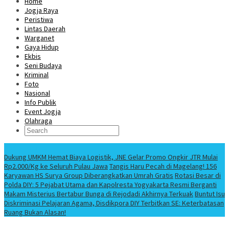
Home
Jogja Raya
Peristiwa
Lintas Daerah
Warganet
Gaya Hidup
Ekbis
Seni Budaya
Kriminal
Foto
Nasional
Info Publik
Event Jogja
Olahraga
Berita Terbaru
Dukung UMKM Hemat Biaya Logistik, JNE Gelar Promo Ongkir JTR Mulai
Rp2.000/Kg ke Seluruh Pulau Jawa
Tangis Haru Pecah di Magelang! 156
Karyawan HS Surya Group Diberangkatkan Umrah Gratis
Rotasi Besar di
Polda DIY: 5 Pejabat Utama dan Kapolresta Yogyakarta Resmi Berganti
Makam Misterius Bertabur Bunga di Rejodadi Akhirnya Terkuak
Buntut Isu
Diskriminasi Pelajaran Agama, Disdikpora DIY Terbitkan SE: Keterbatasan
Ruang Bukan Alasan!