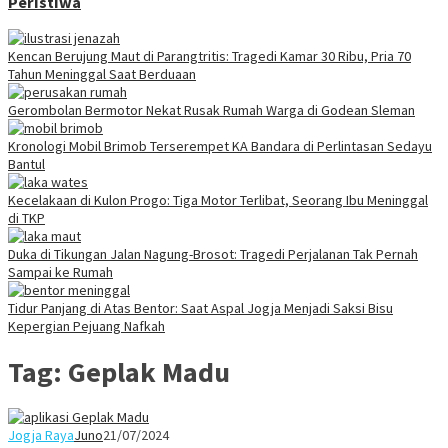
Peristiwa
Kencan Berujung Maut di Parangtritis: Tragedi Kamar 30 Ribu, Pria 70
Tahun Meninggal Saat Berduaan
Gerombolan Bermotor Nekat Rusak Rumah Warga di Godean Sleman
Kronologi Mobil Brimob Terserempet KA Bandara di Perlintasan Sedayu
Bantul
Kecelakaan di Kulon Progo: Tiga Motor Terlibat, Seorang Ibu Meninggal
di TKP
Duka di Tikungan Jalan Nagung-Brosot: Tragedi Perjalanan Tak Pernah
Sampai ke Rumah
Tidur Panjang di Atas Bentor: Saat Aspal Jogja Menjadi Saksi Bisu
Kepergian Pejuang Nafkah
Tag:
Geplak Madu
Jogja Raya
Juno
21/07/2024