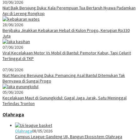
30/06/2026
Niat Baik Berujung Duka: Kala Perempuan Tua Bertaruh Nyawa Padamkan
Api di Lereng Rongkop
28/06/2026
Berjibaku Jinakkan Kebakaran Hebat di Kulon Progo, Kerugian Rp330
Juta
07/06/2026
Viral Kecelakaan Motor Vs Mobil di Bantul: Pemotor Kabur, Tapi Celurit
Tertinggal di TKP
07/06/2026
Niat Mancing Berujung Duka: Pemancing Asal Bantul Ditemukan Tak
Bernyawa di Sungai Progo
05/06/2026
Kecelakaan Maut di Gunungkidul: Gagal Jaga Jarak, Satu Meninggal
Terlindas Tronton
Olahraga
Olahraga
08/05/2026
Campus League Gandeng UII, Bangun Ekosistem Olahraga