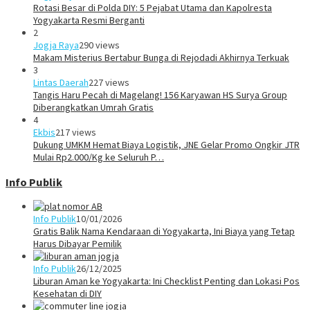
Rotasi Besar di Polda DIY: 5 Pejabat Utama dan Kapolresta
Yogyakarta Resmi Berganti
2
Jogja Raya
290 views
Makam Misterius Bertabur Bunga di Rejodadi Akhirnya Terkuak
3
Lintas Daerah
227 views
Tangis Haru Pecah di Magelang! 156 Karyawan HS Surya Group
Diberangkatkan Umrah Gratis
4
Ekbis
217 views
Dukung UMKM Hemat Biaya Logistik, JNE Gelar Promo Ongkir JTR
Mulai Rp2.000/Kg ke Seluruh P…
Info Publik
Info Publik
10/01/2026
Gratis Balik Nama Kendaraan di Yogyakarta, Ini Biaya yang Tetap
Harus Dibayar Pemilik
Info Publik
26/12/2025
Liburan Aman ke Yogyakarta: Ini Checklist Penting dan Lokasi Pos
Kesehatan di DIY