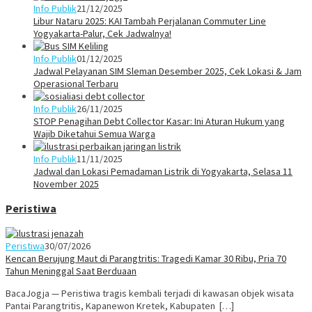
Info Publik
21/12/2025
Libur Nataru 2025: KAI Tambah Perjalanan Commuter Line
Yogyakarta-Palur, Cek Jadwalnya!
Info Publik
01/12/2025
Jadwal Pelayanan SIM Sleman Desember 2025, Cek Lokasi & Jam
Operasional Terbaru
Info Publik
26/11/2025
STOP Penagihan Debt Collector Kasar: Ini Aturan Hukum yang
Wajib Diketahui Semua Warga
Info Publik
11/11/2025
Jadwal dan Lokasi Pemadaman Listrik di Yogyakarta, Selasa 11
November 2025
Peristiwa
Peristiwa
30/07/2026
Kencan Berujung Maut di Parangtritis: Tragedi Kamar 30 Ribu, Pria 70
Tahun Meninggal Saat Berduaan
BacaJogja — Peristiwa tragis kembali terjadi di kawasan objek wisata
Pantai Parangtritis, Kapanewon Kretek, Kabupaten […]