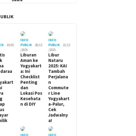
PUBLIK
O
INFO
INFO
IK
10/01
PUBLIK
26/12
PUBLIK
21/12
/2025
/2025
tis
Liburan
Libur
ik
Aman ke
Nataru
ma
Yogyakart
2025: KAI
daraa
a: Ini
Tambah
Checklist
Perjalana
yakart
Penting
n
ni
dan
Commute
ya
Lokasi Pos
r Line
g
Kesehata
Yogyakart
ap
n di DIY
a-Palur,
us
Cek
ayar
Jadwalny
ilik
a!
O
INFO
INFO