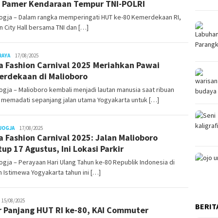
, Pamer Kendaraan Tempur TNI-POLRI
ogja – Dalam rangka memperingati HUT ke-80 Kemerdekaan RI,
 City Hall bersama TNI dan […]
Juno
RAYA
17/08/2025
a Fashion Carnival 2025 Meriahkan Pawai
rdekaan di Malioboro
gja – Malioboro kembali menjadi lautan manusia saat ribuan
 memadati sepanjang jalan utama Yogyakarta untuk […]
Juno
JOGJA
17/08/2025
a Fashion Carnival 2025: Jalan Malioboro
tup 17 Agustus, Ini Lokasi Parkir
gja – Perayaan Hari Ulang Tahun ke-80 Republik Indonesia di
 Istimewa Yogyakarta tahun ini […]
uno
15/08/2025
BERIT
r Panjang HUT RI ke-80, KAI Commuter