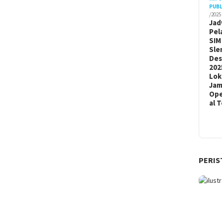
PUBL
/2025
Jad
Pel
SIM
Sle
De
202
Lok
Ja
Ope
al 
PERIS