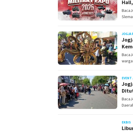
Hall
BacaJ
Sleman
JOGJA 
Jogj
Keme
BacaJo
warga
EVENT 
Jogj
Ditu
BacaJo
Daerah
J
EKBIS
Libu