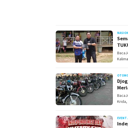
NASIO
Sema
TUKU
BacaJ
Kalima
OTOMO
Djog
Meri
BacaJ
Krida,
EVENT 
Inde