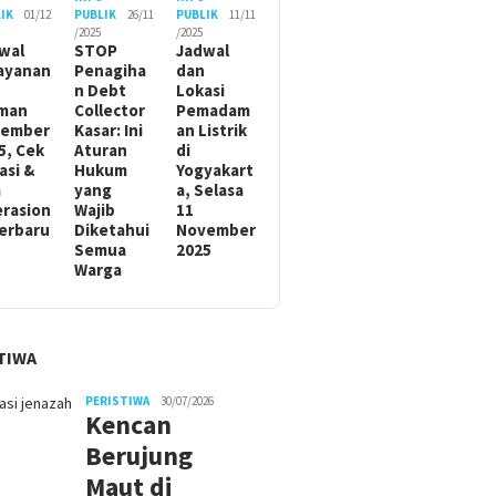
IK
01/12
PUBLIK
26/11
PUBLIK
11/11
/2025
/2025
wal
STOP
Jadwal
ayanan
Penagiha
dan
n Debt
Lokasi
man
Collector
Pemadam
sember
Kasar: Ini
an Listrik
5, Cek
Aturan
di
asi &
Hukum
Yogyakart
m
yang
a, Selasa
rasion
Wajib
11
Terbaru
Diketahui
November
Semua
2025
Warga
TIWA
PERISTIWA
30/07/2026
Kencan
Berujung
Maut di