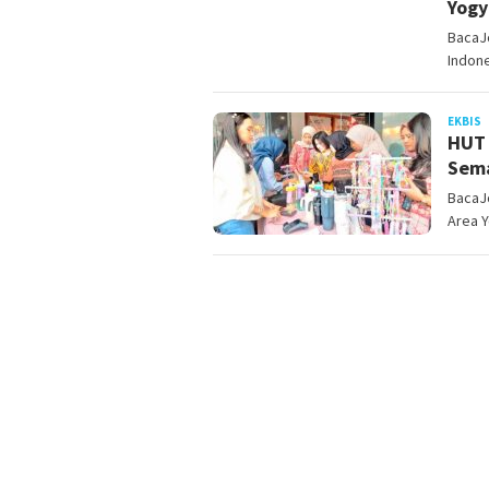
Yogy
BacaJo
Indone
J
EKBIS
HUT 
Sem
BacaJ
Area 