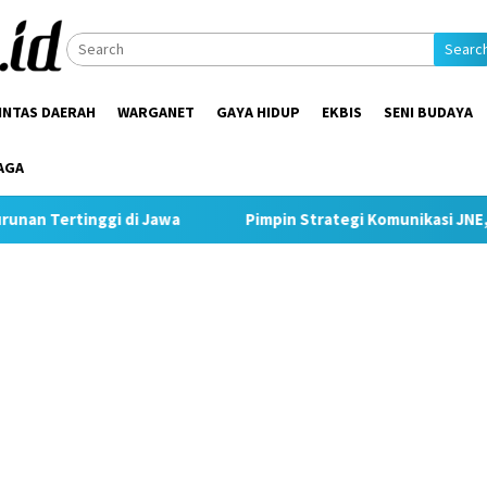
Searc
INTAS DAERAH
WARGANET
GAYA HIDUP
EKBIS
SENI BUDAYA
AGA
i Jawa
Pimpin Strategi Komunikasi JNE, Kurnia Nugraha S