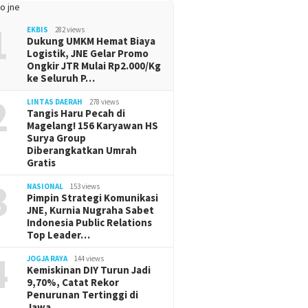
1
EKBIS
282 views
Dukung UMKM Hemat Biaya
Logistik, JNE Gelar Promo
Ongkir JTR Mulai Rp2.000/Kg
ke Seluruh P…
2
LINTAS DAERAH
278 views
Tangis Haru Pecah di
Magelang! 156 Karyawan HS
Surya Group
Diberangkatkan Umrah
Gratis
3
NASIONAL
153 views
Pimpin Strategi Komunikasi
JNE, Kurnia Nugraha Sabet
Indonesia Public Relations
Top Leader…
4
JOGJA RAYA
144 views
Kemiskinan DIY Turun Jadi
9,70%, Catat Rekor
Penurunan Tertinggi di
Jawa