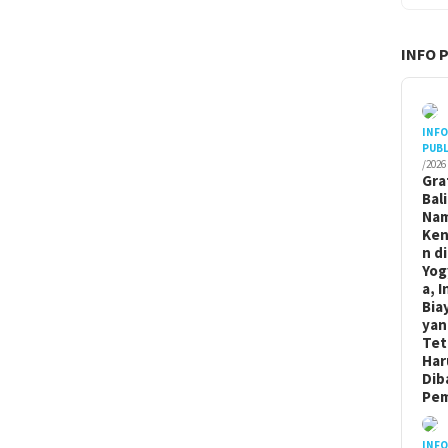
INFO 
INF
PUBL
/2026
Gra
Bal
Na
Ken
n di
Yog
a, I
Bia
yan
Tet
Har
Dib
Pem
INF