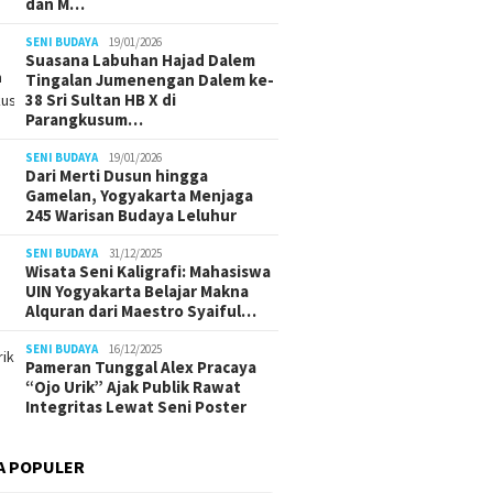
dan M…
SENI BUDAYA
19/01/2026
Suasana Labuhan Hajad Dalem
Tingalan Jumenengan Dalem ke-
38 Sri Sultan HB X di
Parangkusum…
SENI BUDAYA
19/01/2026
Dari Merti Dusun hingga
Gamelan, Yogyakarta Menjaga
245 Warisan Budaya Leluhur
SENI BUDAYA
31/12/2025
Wisata Seni Kaligrafi: Mahasiswa
UIN Yogyakarta Belajar Makna
Alquran dari Maestro Syaiful…
SENI BUDAYA
16/12/2025
Pameran Tunggal Alex Pracaya
“Ojo Urik” Ajak Publik Rawat
Integritas Lewat Seni Poster
A POPULER