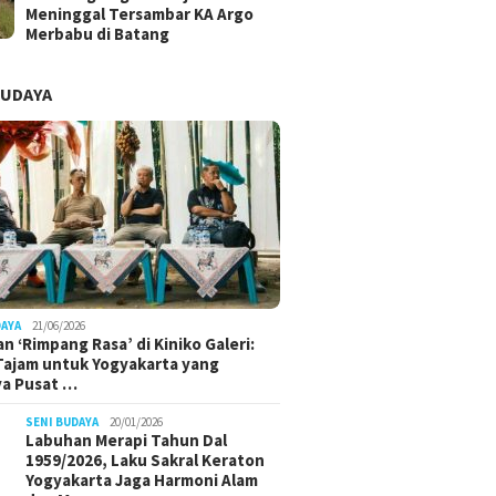
Meninggal Tersambar KA Argo
Merbabu di Batang
BUDAYA
DAYA
21/06/2026
n ‘Rimpang Rasa’ di Kiniko Galeri:
 Tajam untuk Yogyakarta yang
ya Pusat …
SENI BUDAYA
20/01/2026
Labuhan Merapi Tahun Dal
1959/2026, Laku Sakral Keraton
Yogyakarta Jaga Harmoni Alam