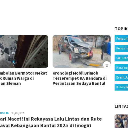
TOPIK
Pencur
Pengan
Sri Sult
»
Kota Yo
mbolan Bermotor Nekat
Kronologi Mobil Brimob
Kecela
Event J
k Rumah Warga di
Terserempet KA Bandara di
Tiga M
an Sleman
Perlintasan Sedayu Bantul
Ibu Me
Kulon P
LINTA
Juno
JOGJA
23/08/2025
ari Macet! Ini Rekayasa Lalu Lintas dan Rute
aval Kebangsaan Bantul 2025 di Imogiri