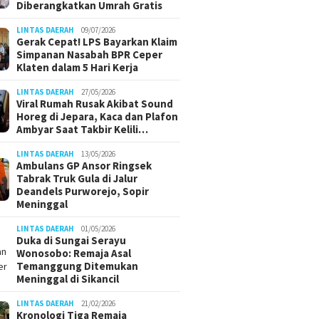
Diberangkatkan Umrah Gratis
LINTAS DAERAH
09/07/2026
Gerak Cepat! LPS Bayarkan Klaim
Simpanan Nasabah BPR Ceper
Klaten dalam 5 Hari Kerja
LINTAS DAERAH
27/05/2026
Viral Rumah Rusak Akibat Sound
Horeg di Jepara, Kaca dan Plafon
Ambyar Saat Takbir Kelili…
LINTAS DAERAH
13/05/2026
Ambulans GP Ansor Ringsek
Tabrak Truk Gula di Jalur
Deandels Purworejo, Sopir
Meninggal
LINTAS DAERAH
01/05/2026
Duka di Sungai Serayu
Wonosobo: Remaja Asal
Temanggung Ditemukan
Meninggal di Sikancil
LINTAS DAERAH
21/02/2026
Kronologi Tiga Remaja