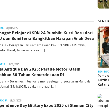
SENI 
Juno
NAL
20/08/2025
ngat Belajar di SDN 24 Rumbih: Kursi Baru dari
 dan Bumiterra Bangkitkan Harapan Anak Desa
ogja – Perayaan Hari Kemerdekaan ke-80 di SDN 24 Rumbih,
ntan Barat, tahun ini terasa […]
Juno
TIF
18/08/2025
ja Antique Day 2025: Parade Motor Klasik
SENI BU
ahkan 80 Tahun Kemerdekaan RI
Pamera
Kritik
ogja – Deru mesin tua yang menggelegar di pelataran Mandala
Katan
 Jumat (15/8/2025), seakan menjadi […]
Juno
JOGJA
18/08/2025
pendence Day Military Expo 2025 di Sleman City