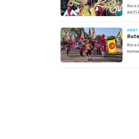
BacaJ
(HUT) 
EVENT 
Rute
BacaJo
Kemer