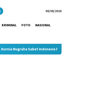
close
h
08/08/2026
KRIMINAL
FOTO
NASIONAL
abet Indonesia Public Relations Top Leader 2026
Dukung 