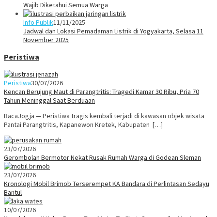
Wajib Diketahui Semua Warga
Info Publik
11/11/2025
Jadwal dan Lokasi Pemadaman Listrik di Yogyakarta, Selasa 11
November 2025
Peristiwa
Peristiwa
30/07/2026
Kencan Berujung Maut di Parangtritis: Tragedi Kamar 30 Ribu, Pria 70
Tahun Meninggal Saat Berduaan
BacaJogja — Peristiwa tragis kembali terjadi di kawasan objek wisata
Pantai Parangtritis, Kapanewon Kretek, Kabupaten […]
23/07/2026
Gerombolan Bermotor Nekat Rusak Rumah Warga di Godean Sleman
23/07/2026
Kronologi Mobil Brimob Terserempet KA Bandara di Perlintasan Sedayu
Bantul
10/07/2026