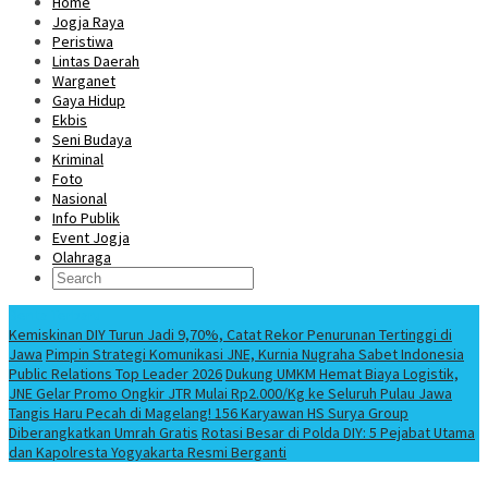
Home
Jogja Raya
Peristiwa
Lintas Daerah
Warganet
Gaya Hidup
Ekbis
Seni Budaya
Kriminal
Foto
Nasional
Info Publik
Event Jogja
Olahraga
Berita Terbaru
Kemiskinan DIY Turun Jadi 9,70%, Catat Rekor Penurunan Tertinggi di
Jawa
Pimpin Strategi Komunikasi JNE, Kurnia Nugraha Sabet Indonesia
Public Relations Top Leader 2026
Dukung UMKM Hemat Biaya Logistik,
JNE Gelar Promo Ongkir JTR Mulai Rp2.000/Kg ke Seluruh Pulau Jawa
Tangis Haru Pecah di Magelang! 156 Karyawan HS Surya Group
Diberangkatkan Umrah Gratis
Rotasi Besar di Polda DIY: 5 Pejabat Utama
dan Kapolresta Yogyakarta Resmi Berganti