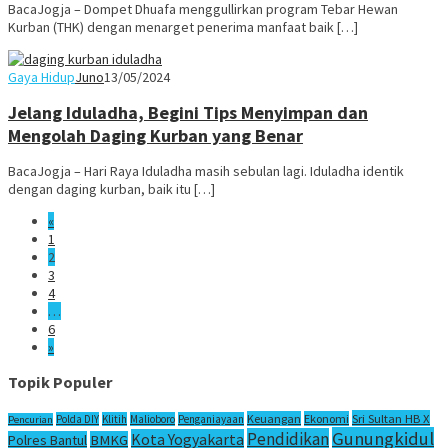
BacaJogja – Dompet Dhuafa menggullirkan program Tebar Hewan
Kurban (THK) dengan menarget penerima manfaat baik […]
Gaya Hidup
Juno
13/05/2024
Jelang Iduladha, Begini Tips Menyimpan dan
Mengolah Daging Kurban yang Benar
BacaJogja – Hari Raya Iduladha masih sebulan lagi. Iduladha identik
dengan daging kurban, baik itu […]
«
1
2
3
4
…
6
»
Topik Populer
Sri Sultan HB X
Keuangan
Ekonomi
Polda DIY
Klitih
Malioboro
Penganiayaan
Pencurian
Gunungkidul
Pendidikan
Kota Yogyakarta
Polres Bantul
BMKG