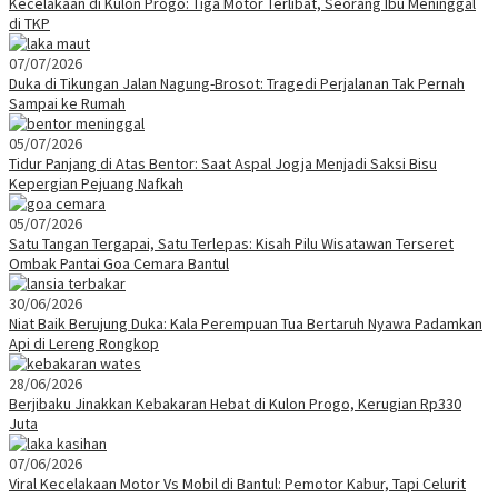
Kecelakaan di Kulon Progo: Tiga Motor Terlibat, Seorang Ibu Meninggal
di TKP
07/07/2026
Duka di Tikungan Jalan Nagung-Brosot: Tragedi Perjalanan Tak Pernah
Sampai ke Rumah
05/07/2026
Tidur Panjang di Atas Bentor: Saat Aspal Jogja Menjadi Saksi Bisu
Kepergian Pejuang Nafkah
05/07/2026
Satu Tangan Tergapai, Satu Terlepas: Kisah Pilu Wisatawan Terseret
Ombak Pantai Goa Cemara Bantul
30/06/2026
Niat Baik Berujung Duka: Kala Perempuan Tua Bertaruh Nyawa Padamkan
Api di Lereng Rongkop
28/06/2026
Berjibaku Jinakkan Kebakaran Hebat di Kulon Progo, Kerugian Rp330
Juta
07/06/2026
Viral Kecelakaan Motor Vs Mobil di Bantul: Pemotor Kabur, Tapi Celurit