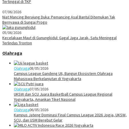
Tertinggal di TKP
07/06/2026
Niat Mancing Berujung Duka: Pemancing Asal Bantul Ditemukan Tak
Bernyawa di Sungai Progo
05/06/2026
Kecelakaan Maut di Gunungkidul: Gagal Jaga Jarak, Satu Meninggal
Terlindas Tronton
Olahraga
Olahraga
08/05/2026
Campus League Gandeng UII, Bangun Ekosistem Olahraga
Mahasiswa Berkelanjutan di Yogyakarta
Olahraga
07/05/2026
UKSW dan SCU Juara Basketball Campus League Regional
Yogyakarta, Amankan Tiket Nasional
Olahraga
06/05/2026
Kampus Jateng Dominasi Final Campus League 2026 Jogja, UKSW,
SCU, dan USM Berebut Gelar