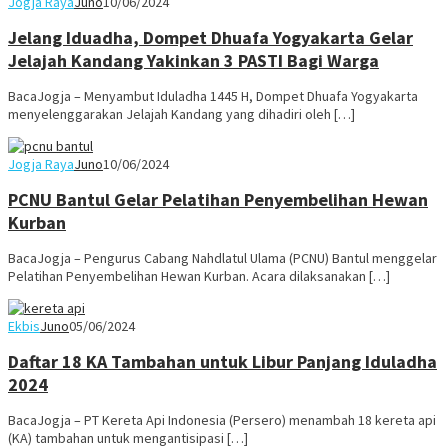
Jogja Raya
Juno
10/06/2024
Jelang Iduadha, Dompet Dhuafa Yogyakarta Gelar
Jelajah Kandang Yakinkan 3 PASTI Bagi Warga
BacaJogja – Menyambut Iduladha 1445 H, Dompet Dhuafa Yogyakarta
menyelenggarakan Jelajah Kandang yang dihadiri oleh […]
Jogja Raya
Juno
10/06/2024
PCNU Bantul Gelar Pelatihan Penyembelihan Hewan
Kurban
BacaJogja – Pengurus Cabang Nahdlatul Ulama (PCNU) Bantul menggelar
Pelatihan Penyembelihan Hewan Kurban. Acara dilaksanakan […]
Ekbis
Juno
05/06/2024
Daftar 18 KA Tambahan untuk Libur Panjang Iduladha
2024
BacaJogja – PT Kereta Api Indonesia (Persero) menambah 18 kereta api
(KA) tambahan untuk mengantisipasi […]