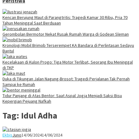
Peristiwa
Kencan Berujung Maut di Parangtritis: Tragedi Kamar 30 Ribu, Pria 70
Tahun Meninggal Saat Berduaan
Gerombolan Bermotor Nekat Rusak Rumah Warga di Godean Sleman
Kronologi Mobil Brimob Terserempet KA Bandara di Perlintasan Sedayu
Bantul
Kecelakaan di Kulon Progo: Tiga Motor Terlibat, Seorang Ibu Meninggal
di TKP
Duka di Tikungan Jalan Nagung-Brosot: Tragedi Perjalanan Tak Pernah
Sampai ke Rumah
Tidur Panjang di Atas Bentor: Saat Aspal Jogja Menjadi Saksi Bisu
Kepergian Pejuang Nafkah
Tag:
Idul Adha
Ekbis
Juno
14/06/2024
14/06/2024