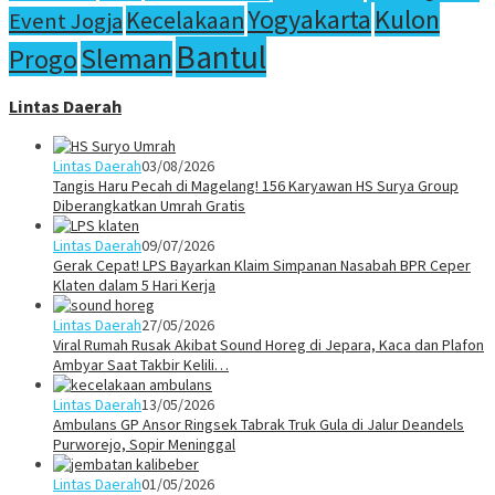
Yogyakarta
Kulon
Kecelakaan
Event Jogja
Bantul
Sleman
Progo
Lintas Daerah
Lintas Daerah
03/08/2026
Tangis Haru Pecah di Magelang! 156 Karyawan HS Surya Group
Diberangkatkan Umrah Gratis
Lintas Daerah
09/07/2026
Gerak Cepat! LPS Bayarkan Klaim Simpanan Nasabah BPR Ceper
Klaten dalam 5 Hari Kerja
Lintas Daerah
27/05/2026
Viral Rumah Rusak Akibat Sound Horeg di Jepara, Kaca dan Plafon
Ambyar Saat Takbir Kelili…
Lintas Daerah
13/05/2026
Ambulans GP Ansor Ringsek Tabrak Truk Gula di Jalur Deandels
Purworejo, Sopir Meninggal
Lintas Daerah
01/05/2026