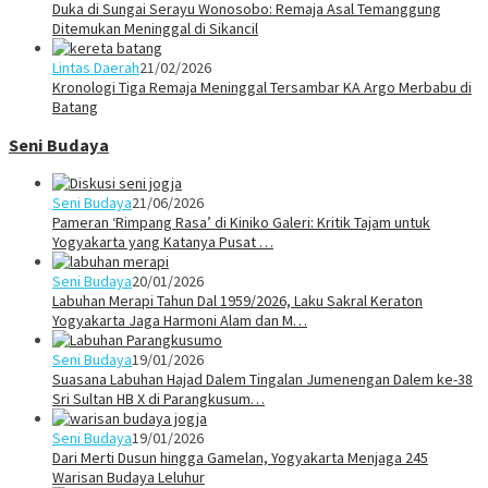
Duka di Sungai Serayu Wonosobo: Remaja Asal Temanggung
Ditemukan Meninggal di Sikancil
Lintas Daerah
21/02/2026
Kronologi Tiga Remaja Meninggal Tersambar KA Argo Merbabu di
Batang
Seni Budaya
Seni Budaya
21/06/2026
Pameran ‘Rimpang Rasa’ di Kiniko Galeri: Kritik Tajam untuk
Yogyakarta yang Katanya Pusat …
Seni Budaya
20/01/2026
Labuhan Merapi Tahun Dal 1959/2026, Laku Sakral Keraton
Yogyakarta Jaga Harmoni Alam dan M…
Seni Budaya
19/01/2026
Suasana Labuhan Hajad Dalem Tingalan Jumenengan Dalem ke-38
Sri Sultan HB X di Parangkusum…
Seni Budaya
19/01/2026
Dari Merti Dusun hingga Gamelan, Yogyakarta Menjaga 245
Warisan Budaya Leluhur