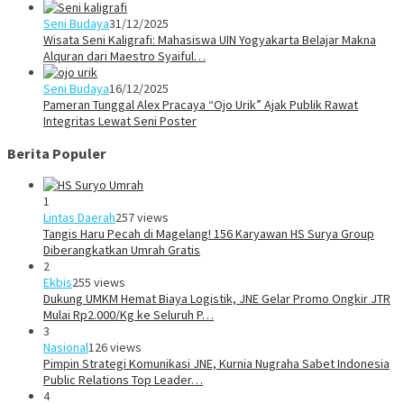
Seni Budaya
31/12/2025
Wisata Seni Kaligrafi: Mahasiswa UIN Yogyakarta Belajar Makna
Alquran dari Maestro Syaiful…
Seni Budaya
16/12/2025
Pameran Tunggal Alex Pracaya “Ojo Urik” Ajak Publik Rawat
Integritas Lewat Seni Poster
Berita Populer
1
Lintas Daerah
257 views
Tangis Haru Pecah di Magelang! 156 Karyawan HS Surya Group
Diberangkatkan Umrah Gratis
2
Ekbis
255 views
Dukung UMKM Hemat Biaya Logistik, JNE Gelar Promo Ongkir JTR
Mulai Rp2.000/Kg ke Seluruh P…
3
Nasional
126 views
Pimpin Strategi Komunikasi JNE, Kurnia Nugraha Sabet Indonesia
Public Relations Top Leader…
4