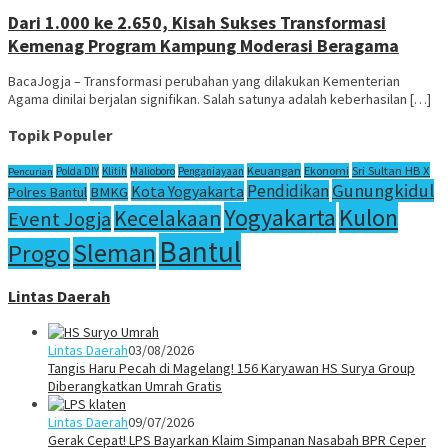
Dari 1.000 ke 2.650, Kisah Sukses Transformasi
Kemenag Program Kampung Moderasi Beragama
BacaJogja – Transformasi perubahan yang dilakukan Kementerian
Agama dinilai berjalan signifikan. Salah satunya adalah keberhasilan […]
Topik Populer
Sri Sultan HB X
Keuangan
Ekonomi
Polda DIY
Klitih
Malioboro
Penganiayaan
Pencurian
Gunungkidul
Pendidikan
Kota Yogyakarta
Polres Bantul
BMKG
Yogyakarta
Kulon
Kecelakaan
Event Jogja
Bantul
Sleman
Progo
Lintas Daerah
Lintas Daerah
03/08/2026
Tangis Haru Pecah di Magelang! 156 Karyawan HS Surya Group
Diberangkatkan Umrah Gratis
Lintas Daerah
09/07/2026
Gerak Cepat! LPS Bayarkan Klaim Simpanan Nasabah BPR Ceper