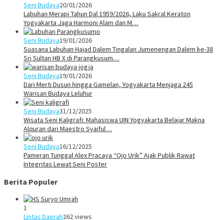
Seni Budaya
20/01/2026
Labuhan Merapi Tahun Dal 1959/2026, Laku Sakral Keraton
Yogyakarta Jaga Harmoni Alam dan M…
Seni Budaya
19/01/2026
Suasana Labuhan Hajad Dalem Tingalan Jumenengan Dalem ke-38
Sri Sultan HB X di Parangkusum…
Seni Budaya
19/01/2026
Dari Merti Dusun hingga Gamelan, Yogyakarta Menjaga 245
Warisan Budaya Leluhur
Seni Budaya
31/12/2025
Wisata Seni Kaligrafi: Mahasiswa UIN Yogyakarta Belajar Makna
Alquran dari Maestro Syaiful…
Seni Budaya
16/12/2025
Pameran Tunggal Alex Pracaya “Ojo Urik” Ajak Publik Rawat
Integritas Lewat Seni Poster
Berita Populer
1
Lintas Daerah
262 views