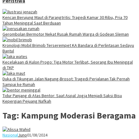
Peristiwa
Kencan Berujung Maut di Parangtritis: Tragedi Kamar 30 Ribu, Pria 70
Tahun Meninggal Saat Berduaan
Gerombolan Bermotor Nekat Rusak Rumah Warga di Godean Sleman
Kronologi Mobil Brimob Terserempet KA Bandara di Perlintasan Sedayu
Bantul
Kecelakaan di Kulon Progo: Tiga Motor Terlibat, Seorang Ibu Meninggal
di TKP
Duka di Tikungan Jalan Nagung-Brosot: Tragedi Perjalanan Tak Pernah
Sampai ke Rumah
Tidur Panjang di Atas Bentor: Saat Aspal Jogja Menjadi Saksi Bisu
Kepergian Pejuang Nafkah
Tag:
Kampung Moderasi Beragama
Nasional
Juno
01/08/2024