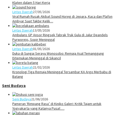
Klaten dalam 5 Hari Kerja
Lintas Daerah
27/05/2026
Viral Rumah Rusak Akibat Sound Horeg di Jepara, Kaca dan Plafon
Ambyar Saat Takbir Kelili…
Lintas Daerah
13/05/2026
Ambulans GP Ansor Ringsek Tabrak Truk Gula di Jalur Deandels
Purworejo, Sopir Meninggal
Lintas Daerah
01/05/2026
Duka di Sungai Serayu Wonosobo: Remaja Asal Temanggung
Ditemukan Meninggal di Sikancil
Lintas Daerah
21/02/2026
Kronologi Tiga Remaja Meninggal Tersambar KA Argo Merbabu di
Batang
Seni Budaya
Seni Budaya
21/06/2026
Pameran ‘Rimpang Rasa’ di Kiniko Galeri: Kritik Tajam untuk
Yogyakarta yang Katanya Pusat …