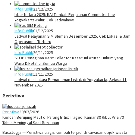
Info Publik
21/12/2025
Libur Nataru 2025: KAI Tambah Perjalanan Commuter Line
Yogyakarta-Palur, Cek Jadwalnya!
Info Publik
01/12/2025
Jadwal Pelayanan SIM Sleman Desember 2025, Cek Lokasi & Jam
Operasional Terbaru
Info Publik
26/11/2025
STOP Penagihan Debt Collector Kasar: Ini Aturan Hukum yang
Wajib Diketahui Semua Warga
Info Publik
11/11/2025
Jadwal dan Lokasi Pemadaman Listrik di Yogyakarta, Selasa 11
November 2025
Peristiwa
Peristiwa
30/07/2026
Kencan Berujung Maut di Parangtritis: Tragedi Kamar 30 Ribu, Pria 70
Tahun Meninggal Saat Berduaan
BacaJogja — Peristiwa tragis kembali terjadi di kawasan objek wisata