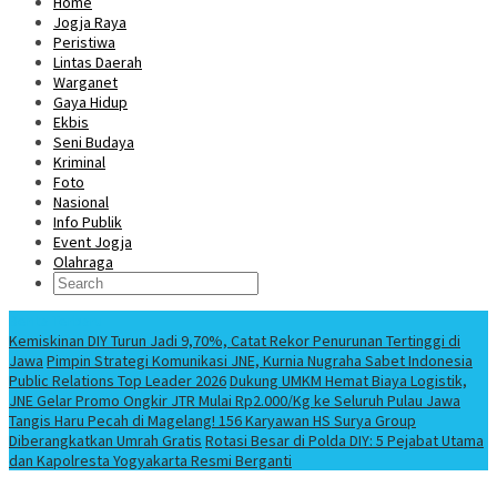
Home
Jogja Raya
Peristiwa
Lintas Daerah
Warganet
Gaya Hidup
Ekbis
Seni Budaya
Kriminal
Foto
Nasional
Info Publik
Event Jogja
Olahraga
Berita Terbaru
Kemiskinan DIY Turun Jadi 9,70%, Catat Rekor Penurunan Tertinggi di
Jawa
Pimpin Strategi Komunikasi JNE, Kurnia Nugraha Sabet Indonesia
Public Relations Top Leader 2026
Dukung UMKM Hemat Biaya Logistik,
JNE Gelar Promo Ongkir JTR Mulai Rp2.000/Kg ke Seluruh Pulau Jawa
Tangis Haru Pecah di Magelang! 156 Karyawan HS Surya Group
Diberangkatkan Umrah Gratis
Rotasi Besar di Polda DIY: 5 Pejabat Utama
dan Kapolresta Yogyakarta Resmi Berganti