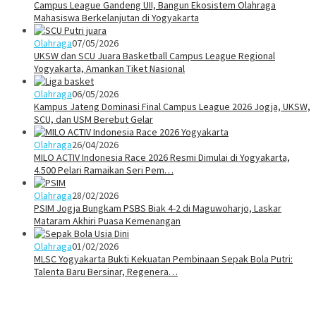
Campus League Gandeng UII, Bangun Ekosistem Olahraga
Mahasiswa Berkelanjutan di Yogyakarta
Olahraga
07/05/2026
UKSW dan SCU Juara Basketball Campus League Regional
Yogyakarta, Amankan Tiket Nasional
Olahraga
06/05/2026
Kampus Jateng Dominasi Final Campus League 2026 Jogja, UKSW,
SCU, dan USM Berebut Gelar
Olahraga
26/04/2026
MILO ACTIV Indonesia Race 2026 Resmi Dimulai di Yogyakarta,
4.500 Pelari Ramaikan Seri Pem…
Olahraga
28/02/2026
PSIM Jogja Bungkam PSBS Biak 4-2 di Maguwoharjo, Laskar
Mataram Akhiri Puasa Kemenangan
Olahraga
01/02/2026
MLSC Yogyakarta Bukti Kekuatan Pembinaan Sepak Bola Putri:
Talenta Baru Bersinar, Regenera…