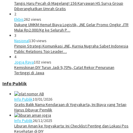
Tangis Haru Pecah di Magelang! 156 Karyawan HS Surya Group
Diberangkatkan Umrah Gratis
2
Ekbis
262 views
Dukung UMKM Hemat Biaya Logistik, JNE Gelar Promo Ongkir JTR
Mulai Rp2.000/Kg ke Seluruh P…
3
Nasional
130 views
Pimpin Strategi Komunikasi JNE, Kurnia Nugraha Sabet Indonesia
Public Relations Top Leader…
4
Jogja Raya
102 views
Kemiskinan DIY Turun Jadi 9,70%, Catat Rekor Penurunan
Tertinggi di Jawa
Info Publik
Info Publik
10/01/2026
Gratis Balik Nama Kendaraan di Yogyakarta, Ini Biaya yang Tetap
Harus Dibayar Pemilik
Info Publik
26/12/2025
Liburan Aman ke Yogyakarta: Ini Checklist Penting dan Lokasi Pos
Kesehatan di DIY