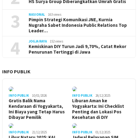
HS Surya Group Diberangkatkan Umrah Gratis
3
NASIONAL
163 views
Pimpin Strategi Komunikasi JNE, Kurnia
Nugraha Sabet Indonesia Public Relations Top
Leader…
4
JOGJA RAYA
152 views
Kemiskinan DIY Turun Jadi 9,70%, Catat Rekor
Penurunan Tertinggi di Jawa
INFO PUBLIK
INFO PUBLIK
10/01/2026
INFO PUBLIK
26/12/2025
Gratis Balik Nama
Liburan Aman ke
Kendaraan di Yogyakarta,
Yogyakarta: Ini Checklist
Ini Biaya yang Tetap Harus
Penting dan Lokasi Pos
Dibayar Pemilik
Kesehatan di DIY
INFO PUBLIK
21/12/2025
INFO PUBLIK
01/12/2025
Libur Nataru 2025: KAI
Jadwal Pelayanan SIM