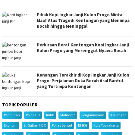
Pihak Kopi Ingkar Janji Kulon Progo Minta
Maaf Atas Tragedi Kentongan yang Menimpa
Bocah hingga Meninggal
Perkiraan Berat Kentongan Kopi Ingkar Janji
Kulon Progo yang Merenggut Nyawa Bocah
Kenangan Terakhir di Kopi Ingkar Janji Kulon
Progo: Perjalanan Duka Bocah Asal Bantul
yang Tertimpa Kentongan
TOPIK POPULER
Pencurian
Polda DIY
Klitih
Malioboro
Penganiayaan
Keuangan
Ekonomi
Sri Sultan HB X
Polres Bantul
BMKG
Kota Yogyakarta