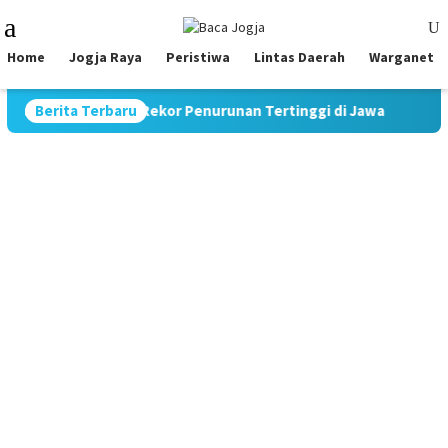
Skip
Mobile
to
Menu
content
Home
Jogja Raya
Peristiwa
Lintas Daerah
Warganet
i 9,70%, Catat Rekor Penurunan Tertinggi di Jawa
Berita Terbaru
Pimpin