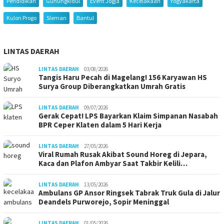
Pendidikan
Gunungkidul
Event Jogja
Kecelakaan
Yogyakarta
Kulon Progo
Sleman
Bantul
LINTAS DAERAH
LINTAS DAERAH
03/08/2026
Tangis Haru Pecah di Magelang! 156 Karyawan HS
Surya Group Diberangkatkan Umrah Gratis
LINTAS DAERAH
09/07/2026
Gerak Cepat! LPS Bayarkan Klaim Simpanan Nasabah
BPR Ceper Klaten dalam 5 Hari Kerja
LINTAS DAERAH
27/05/2026
Viral Rumah Rusak Akibat Sound Horeg di Jepara,
Kaca dan Plafon Ambyar Saat Takbir Kelili…
LINTAS DAERAH
13/05/2026
Ambulans GP Ansor Ringsek Tabrak Truk Gula di Jalur
Deandels Purworejo, Sopir Meninggal
LINTAS DAERAH
01/05/2026