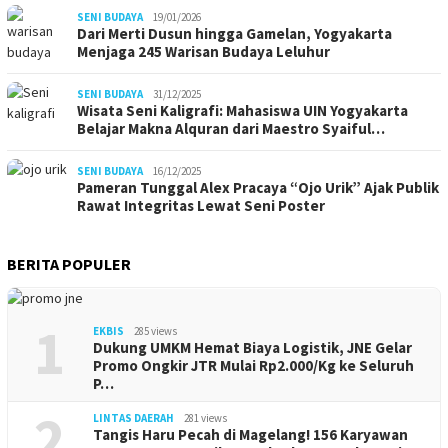
SENI BUDAYA
19/01/2026
Dari Merti Dusun hingga Gamelan, Yogyakarta
Menjaga 245 Warisan Budaya Leluhur
SENI BUDAYA
31/12/2025
Wisata Seni Kaligrafi: Mahasiswa UIN Yogyakarta
Belajar Makna Alquran dari Maestro Syaiful…
SENI BUDAYA
16/12/2025
Pameran Tunggal Alex Pracaya “Ojo Urik” Ajak Publik
Rawat Integritas Lewat Seni Poster
BERITA POPULER
1
EKBIS
285 views
Dukung UMKM Hemat Biaya Logistik, JNE Gelar
Promo Ongkir JTR Mulai Rp2.000/Kg ke Seluruh
P…
2
LINTAS DAERAH
281 views
Tangis Haru Pecah di Magelang! 156 Karyawan