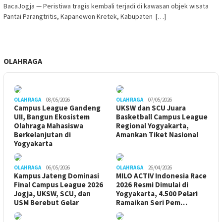
BacaJogja — Peristiwa tragis kembali terjadi di kawasan objek wisata
Pantai Parangtritis, Kapanewon Kretek, Kabupaten […]
OLAHRAGA
OLAHRAGA
08/05/2026
OLAHRAGA
07/05/2026
Campus League Gandeng
UKSW dan SCU Juara
UII, Bangun Ekosistem
Basketball Campus League
Olahraga Mahasiswa
Regional Yogyakarta,
Berkelanjutan di
Amankan Tiket Nasional
Yogyakarta
OLAHRAGA
06/05/2026
OLAHRAGA
26/04/2026
Kampus Jateng Dominasi
MILO ACTIV Indonesia Race
Final Campus League 2026
2026 Resmi Dimulai di
Jogja, UKSW, SCU, dan
Yogyakarta, 4.500 Pelari
USM Berebut Gelar
Ramaikan Seri Pem…