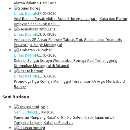
Klaten dalam 5 Hari Kerja
Lintas Daerah
27/05/2026
Viral Rumah Rusak Akibat Sound Horeg di Jepara, Kaca dan Plafon
Ambyar Saat Takbir Kelili…
Lintas Daerah
13/05/2026
Ambulans GP Ansor Ringsek Tabrak Truk Gula di Jalur Deandels
Purworejo, Sopir Meninggal
Lintas Daerah
01/05/2026
Duka di Sungai Serayu Wonosobo: Remaja Asal Temanggung
Ditemukan Meninggal di Sikancil
Lintas Daerah
21/02/2026
Kronologi Tiga Remaja Meninggal Tersambar KA Argo Merbabu di
Batang
Seni Budaya
Seni Budaya
21/06/2026
Pameran ‘Rimpang Rasa’ di Kiniko Galeri: Kritik Tajam untuk
Yogyakarta yang Katanya Pusat …