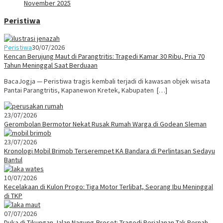
November 2025
Peristiwa
Peristiwa
30/07/2026
Kencan Berujung Maut di Parangtritis: Tragedi Kamar 30 Ribu, Pria 70
Tahun Meninggal Saat Berduaan
BacaJogja — Peristiwa tragis kembali terjadi di kawasan objek wisata
Pantai Parangtritis, Kapanewon Kretek, Kabupaten […]
23/07/2026
Gerombolan Bermotor Nekat Rusak Rumah Warga di Godean Sleman
23/07/2026
Kronologi Mobil Brimob Terserempet KA Bandara di Perlintasan Sedayu
Bantul
10/07/2026
Kecelakaan di Kulon Progo: Tiga Motor Terlibat, Seorang Ibu Meninggal
di TKP
07/07/2026
Duka di Tikungan Jalan Nagung-Brosot: Tragedi Perjalanan Tak Pernah