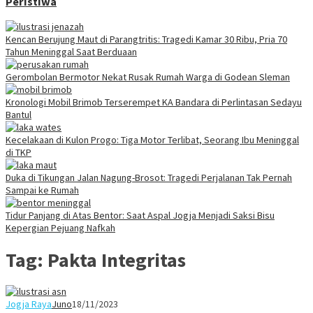
Peristiwa
Kencan Berujung Maut di Parangtritis: Tragedi Kamar 30 Ribu, Pria 70
Tahun Meninggal Saat Berduaan
Gerombolan Bermotor Nekat Rusak Rumah Warga di Godean Sleman
Kronologi Mobil Brimob Terserempet KA Bandara di Perlintasan Sedayu
Bantul
Kecelakaan di Kulon Progo: Tiga Motor Terlibat, Seorang Ibu Meninggal
di TKP
Duka di Tikungan Jalan Nagung-Brosot: Tragedi Perjalanan Tak Pernah
Sampai ke Rumah
Tidur Panjang di Atas Bentor: Saat Aspal Jogja Menjadi Saksi Bisu
Kepergian Pejuang Nafkah
Tag:
Pakta Integritas
Jogja Raya
Juno
18/11/2023