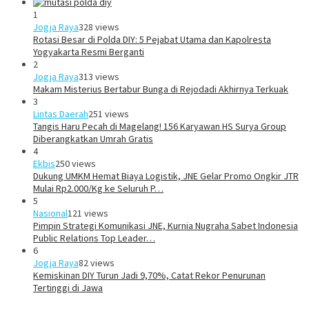
1
Jogja Raya
328 views
Rotasi Besar di Polda DIY: 5 Pejabat Utama dan Kapolresta
Yogyakarta Resmi Berganti
2
Jogja Raya
313 views
Makam Misterius Bertabur Bunga di Rejodadi Akhirnya Terkuak
3
Lintas Daerah
251 views
Tangis Haru Pecah di Magelang! 156 Karyawan HS Surya Group
Diberangkatkan Umrah Gratis
4
Ekbis
250 views
Dukung UMKM Hemat Biaya Logistik, JNE Gelar Promo Ongkir JTR
Mulai Rp2.000/Kg ke Seluruh P…
5
Nasional
121 views
Pimpin Strategi Komunikasi JNE, Kurnia Nugraha Sabet Indonesia
Public Relations Top Leader…
6
Jogja Raya
82 views
Kemiskinan DIY Turun Jadi 9,70%, Catat Rekor Penurunan
Tertinggi di Jawa