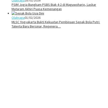
Olahraga
28/02/2026
PSIM Jogja Bungkam PSBS Biak 4-2 di Maguwoharjo, Laskar
Mataram Akhiri Puasa Kemenangan
Olahraga
01/02/2026
MLSC Yogyakarta Bukti Kekuatan Pembinaan Sepak Bola Putri:
Talenta Baru Bersinar, Regenera…