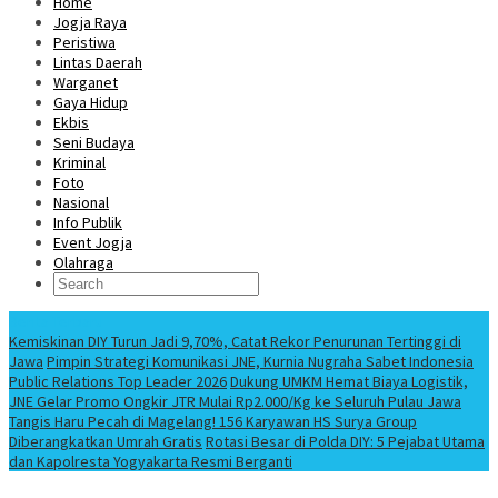
Home
Jogja Raya
Peristiwa
Lintas Daerah
Warganet
Gaya Hidup
Ekbis
Seni Budaya
Kriminal
Foto
Nasional
Info Publik
Event Jogja
Olahraga
Berita Terbaru
Kemiskinan DIY Turun Jadi 9,70%, Catat Rekor Penurunan Tertinggi di
Jawa
Pimpin Strategi Komunikasi JNE, Kurnia Nugraha Sabet Indonesia
Public Relations Top Leader 2026
Dukung UMKM Hemat Biaya Logistik,
JNE Gelar Promo Ongkir JTR Mulai Rp2.000/Kg ke Seluruh Pulau Jawa
Tangis Haru Pecah di Magelang! 156 Karyawan HS Surya Group
Diberangkatkan Umrah Gratis
Rotasi Besar di Polda DIY: 5 Pejabat Utama
dan Kapolresta Yogyakarta Resmi Berganti