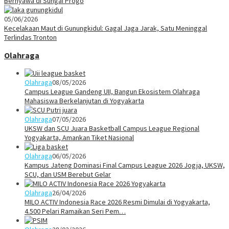
Bernyawa di Sungai Progo
05/06/2026
Kecelakaan Maut di Gunungkidul: Gagal Jaga Jarak, Satu Meninggal
Terlindas Tronton
Olahraga
Olahraga
08/05/2026
Campus League Gandeng UII, Bangun Ekosistem Olahraga
Mahasiswa Berkelanjutan di Yogyakarta
Olahraga
07/05/2026
UKSW dan SCU Juara Basketball Campus League Regional
Yogyakarta, Amankan Tiket Nasional
Olahraga
06/05/2026
Kampus Jateng Dominasi Final Campus League 2026 Jogja, UKSW,
SCU, dan USM Berebut Gelar
Olahraga
26/04/2026
MILO ACTIV Indonesia Race 2026 Resmi Dimulai di Yogyakarta,
4.500 Pelari Ramaikan Seri Pem…