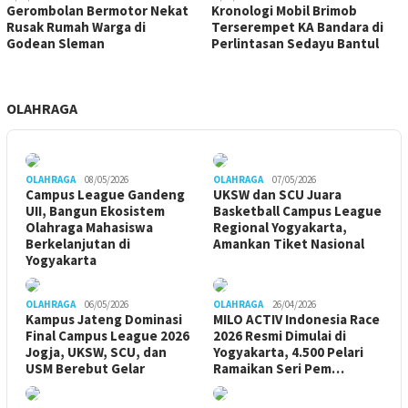
Gerombolan Bermotor Nekat
Kronologi Mobil Brimob
Rusak Rumah Warga di
Terserempet KA Bandara di
Godean Sleman
Perlintasan Sedayu Bantul
OLAHRAGA
OLAHRAGA
08/05/2026
OLAHRAGA
07/05/2026
Campus League Gandeng
UKSW dan SCU Juara
UII, Bangun Ekosistem
Basketball Campus League
Olahraga Mahasiswa
Regional Yogyakarta,
Berkelanjutan di
Amankan Tiket Nasional
Yogyakarta
OLAHRAGA
06/05/2026
OLAHRAGA
26/04/2026
Kampus Jateng Dominasi
MILO ACTIV Indonesia Race
Final Campus League 2026
2026 Resmi Dimulai di
Jogja, UKSW, SCU, dan
Yogyakarta, 4.500 Pelari
USM Berebut Gelar
Ramaikan Seri Pem…