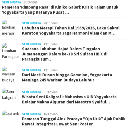
SENI BUDAYA
21/06/2026
Pameran ‘Rimpang Rasa’ di Kiniko Galeri: Kritik Tajam untuk
Yogyakarta yang Katanya Pusat …
SENI BUDAYA
20/01/2026
Labuhan Merapi Tahun Dal 1959/2026, Laku Sakral
Keraton Yogyakarta Jaga Harmoni Alam dan M…
SENI BUDAYA
19/01/2026
Suasana Labuhan Hajad Dalem Tingalan
Jumenengan Dalem ke-38 Sri Sultan HB X di
Parangkusum…
SENI BUDAYA
19/01/2026
Dari Merti Dusun hingga Gamelan, Yogyakarta
Menjaga 245 Warisan Budaya Leluhur
SENI BUDAYA
31/12/2025
Wisata Seni Kaligrafi: Mahasiswa UIN Yogyakarta
Belajar Makna Alquran dari Maestro Syaiful…
SENI BUDAYA
16/12/2025
Pameran Tunggal Alex Pracaya “Ojo Urik” Ajak Publik
Rawat Integritas Lewat Seni Poster