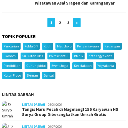
Wisatawan Asal Sragen dan Karanganyar
1
2
3
»
TOPIK POPULER
Pencurian
Polda DIY
Klitih
Malioboro
Penganiayaan
Keuangan
Ekonomi
Sri Sultan HB X
Polres Bantul
BMKG
Kota Yogyakarta
Pendidikan
Gunungkidul
Event Jogja
Kecelakaan
Yogyakarta
Kulon Progo
Sleman
Bantul
LINTAS DAERAH
LINTAS DAERAH
03/08/2026
Tangis Haru Pecah di Magelang! 156 Karyawan HS
Surya Group Diberangkatkan Umrah Gratis
LINTAS DAERAH
09/07/2026