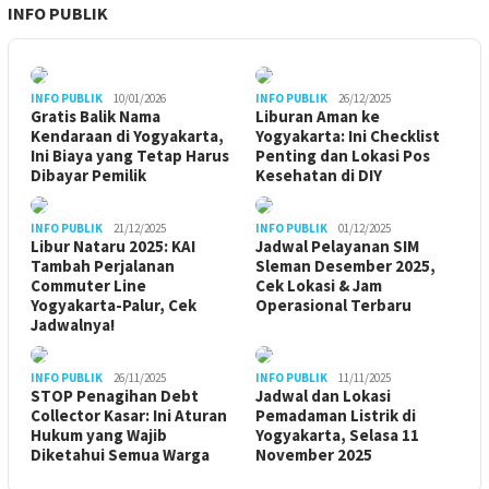
INFO PUBLIK
INFO PUBLIK
10/01/2026
INFO PUBLIK
26/12/2025
Gratis Balik Nama
Liburan Aman ke
Kendaraan di Yogyakarta,
Yogyakarta: Ini Checklist
Ini Biaya yang Tetap Harus
Penting dan Lokasi Pos
Dibayar Pemilik
Kesehatan di DIY
INFO PUBLIK
21/12/2025
INFO PUBLIK
01/12/2025
Libur Nataru 2025: KAI
Jadwal Pelayanan SIM
Tambah Perjalanan
Sleman Desember 2025,
Commuter Line
Cek Lokasi & Jam
Yogyakarta-Palur, Cek
Operasional Terbaru
Jadwalnya!
INFO PUBLIK
26/11/2025
INFO PUBLIK
11/11/2025
STOP Penagihan Debt
Jadwal dan Lokasi
Collector Kasar: Ini Aturan
Pemadaman Listrik di
Hukum yang Wajib
Yogyakarta, Selasa 11
Diketahui Semua Warga
November 2025