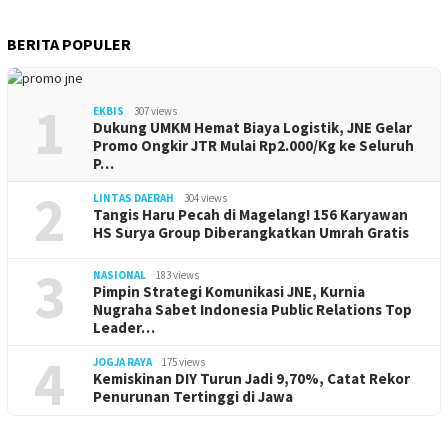
BERITA POPULER
1
EKBIS
307 views
Dukung UMKM Hemat Biaya Logistik, JNE Gelar
Promo Ongkir JTR Mulai Rp2.000/Kg ke Seluruh
P…
2
LINTAS DAERAH
304 views
Tangis Haru Pecah di Magelang! 156 Karyawan
HS Surya Group Diberangkatkan Umrah Gratis
3
NASIONAL
183 views
Pimpin Strategi Komunikasi JNE, Kurnia
Nugraha Sabet Indonesia Public Relations Top
Leader…
4
JOGJA RAYA
175 views
Kemiskinan DIY Turun Jadi 9,70%, Catat Rekor
Penurunan Tertinggi di Jawa