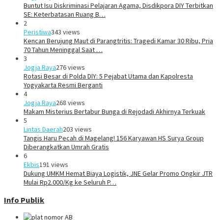
Buntut Isu Diskriminasi Pelajaran Agama, Disdikpora DIY Terbitkan
SE: Keterbatasan Ruang B…
2
Peristiwa
343 views
Kencan Berujung Maut di Parangtritis: Tragedi Kamar 30 Ribu, Pria
70 Tahun Meninggal Saat …
3
Jogja Raya
276 views
Rotasi Besar di Polda DIY: 5 Pejabat Utama dan Kapolresta
Yogyakarta Resmi Berganti
4
Jogja Raya
268 views
Makam Misterius Bertabur Bunga di Rejodadi Akhirnya Terkuak
5
Lintas Daerah
203 views
Tangis Haru Pecah di Magelang! 156 Karyawan HS Surya Group
Diberangkatkan Umrah Gratis
6
Ekbis
191 views
Dukung UMKM Hemat Biaya Logistik, JNE Gelar Promo Ongkir JTR
Mulai Rp2.000/Kg ke Seluruh P…
Info Publik