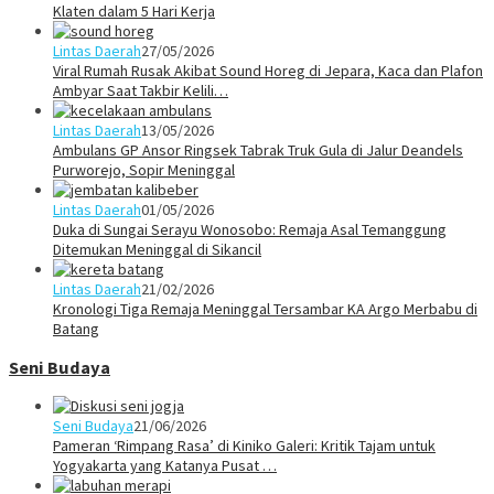
Klaten dalam 5 Hari Kerja
Lintas Daerah
27/05/2026
Viral Rumah Rusak Akibat Sound Horeg di Jepara, Kaca dan Plafon
Ambyar Saat Takbir Kelili…
Lintas Daerah
13/05/2026
Ambulans GP Ansor Ringsek Tabrak Truk Gula di Jalur Deandels
Purworejo, Sopir Meninggal
Lintas Daerah
01/05/2026
Duka di Sungai Serayu Wonosobo: Remaja Asal Temanggung
Ditemukan Meninggal di Sikancil
Lintas Daerah
21/02/2026
Kronologi Tiga Remaja Meninggal Tersambar KA Argo Merbabu di
Batang
Seni Budaya
Seni Budaya
21/06/2026
Pameran ‘Rimpang Rasa’ di Kiniko Galeri: Kritik Tajam untuk
Yogyakarta yang Katanya Pusat …