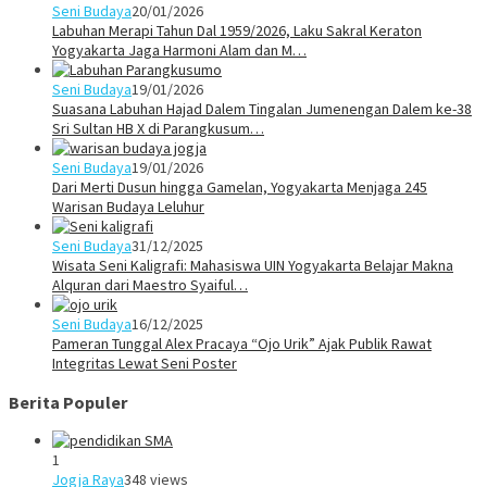
Seni Budaya
20/01/2026
Labuhan Merapi Tahun Dal 1959/2026, Laku Sakral Keraton
Yogyakarta Jaga Harmoni Alam dan M…
Seni Budaya
19/01/2026
Suasana Labuhan Hajad Dalem Tingalan Jumenengan Dalem ke-38
Sri Sultan HB X di Parangkusum…
Seni Budaya
19/01/2026
Dari Merti Dusun hingga Gamelan, Yogyakarta Menjaga 245
Warisan Budaya Leluhur
Seni Budaya
31/12/2025
Wisata Seni Kaligrafi: Mahasiswa UIN Yogyakarta Belajar Makna
Alquran dari Maestro Syaiful…
Seni Budaya
16/12/2025
Pameran Tunggal Alex Pracaya “Ojo Urik” Ajak Publik Rawat
Integritas Lewat Seni Poster
Berita Populer
1
Jogja Raya
348 views