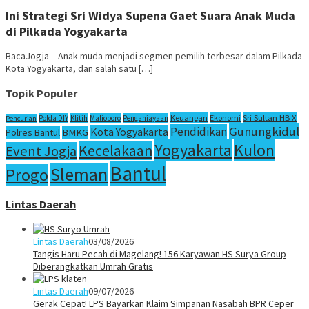
Ini Strategi Sri Widya Supena Gaet Suara Anak Muda
di Pilkada Yogyakarta
BacaJogja – Anak muda menjadi segmen pemilih terbesar dalam Pilkada
Kota Yogyakarta, dan salah satu […]
Topik Populer
Sri Sultan HB X
Keuangan
Ekonomi
Polda DIY
Klitih
Malioboro
Penganiayaan
Pencurian
Gunungkidul
Pendidikan
Kota Yogyakarta
Polres Bantul
BMKG
Yogyakarta
Kulon
Kecelakaan
Event Jogja
Bantul
Sleman
Progo
Lintas Daerah
Lintas Daerah
03/08/2026
Tangis Haru Pecah di Magelang! 156 Karyawan HS Surya Group
Diberangkatkan Umrah Gratis
Lintas Daerah
09/07/2026
Gerak Cepat! LPS Bayarkan Klaim Simpanan Nasabah BPR Ceper