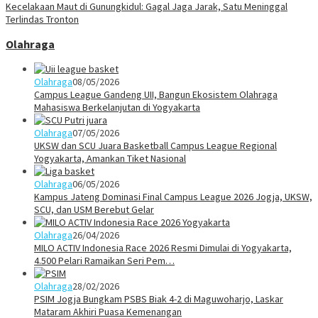
Kecelakaan Maut di Gunungkidul: Gagal Jaga Jarak, Satu Meninggal
Terlindas Tronton
Olahraga
Olahraga
08/05/2026
Campus League Gandeng UII, Bangun Ekosistem Olahraga
Mahasiswa Berkelanjutan di Yogyakarta
Olahraga
07/05/2026
UKSW dan SCU Juara Basketball Campus League Regional
Yogyakarta, Amankan Tiket Nasional
Olahraga
06/05/2026
Kampus Jateng Dominasi Final Campus League 2026 Jogja, UKSW,
SCU, dan USM Berebut Gelar
Olahraga
26/04/2026
MILO ACTIV Indonesia Race 2026 Resmi Dimulai di Yogyakarta,
4.500 Pelari Ramaikan Seri Pem…
Olahraga
28/02/2026
PSIM Jogja Bungkam PSBS Biak 4-2 di Maguwoharjo, Laskar
Mataram Akhiri Puasa Kemenangan