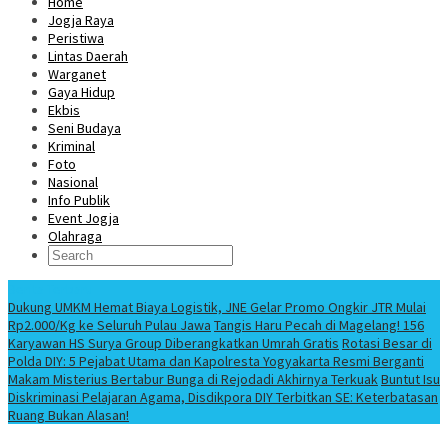
Home
Jogja Raya
Peristiwa
Lintas Daerah
Warganet
Gaya Hidup
Ekbis
Seni Budaya
Kriminal
Foto
Nasional
Info Publik
Event Jogja
Olahraga
Berita Terbaru
Dukung UMKM Hemat Biaya Logistik, JNE Gelar Promo Ongkir JTR Mulai
Rp2.000/Kg ke Seluruh Pulau Jawa
Tangis Haru Pecah di Magelang! 156
Karyawan HS Surya Group Diberangkatkan Umrah Gratis
Rotasi Besar di
Polda DIY: 5 Pejabat Utama dan Kapolresta Yogyakarta Resmi Berganti
Makam Misterius Bertabur Bunga di Rejodadi Akhirnya Terkuak
Buntut Isu
Diskriminasi Pelajaran Agama, Disdikpora DIY Terbitkan SE: Keterbatasan
Ruang Bukan Alasan!