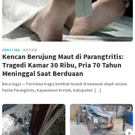
PERISTIWA
30/07/2026
Kencan Berujung Maut di Parangtritis:
Tragedi Kamar 30 Ribu, Pria 70 Tahun
Meninggal Saat Berduaan
BacaJogja — Peristiwa tragis kembali terjadi di kawasan objek wisata
Pantai Parangtritis, Kapanewon Kretek, Kabupaten […]
«
»