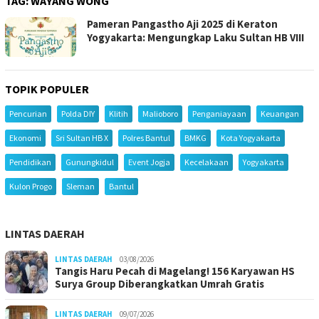
TAG:
WAYANG WONG
Pameran Pangastho Aji 2025 di Keraton
Yogyakarta: Mengungkap Laku Sultan HB VIII
TOPIK POPULER
Pencurian
Polda DIY
Klitih
Malioboro
Penganiayaan
Keuangan
Ekonomi
Sri Sultan HB X
Polres Bantul
BMKG
Kota Yogyakarta
Pendidikan
Gunungkidul
Event Jogja
Kecelakaan
Yogyakarta
Kulon Progo
Sleman
Bantul
LINTAS DAERAH
LINTAS DAERAH
03/08/2026
Tangis Haru Pecah di Magelang! 156 Karyawan HS
Surya Group Diberangkatkan Umrah Gratis
LINTAS DAERAH
09/07/2026