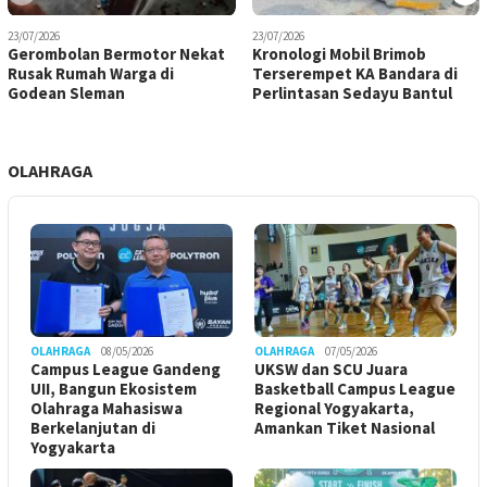
23/07/2026
23/07/2026
Gerombolan Bermotor Nekat
Kronologi Mobil Brimob
Rusak Rumah Warga di
Terserempet KA Bandara di
Godean Sleman
Perlintasan Sedayu Bantul
OLAHRAGA
OLAHRAGA
08/05/2026
OLAHRAGA
07/05/2026
Campus League Gandeng
UKSW dan SCU Juara
UII, Bangun Ekosistem
Basketball Campus League
Olahraga Mahasiswa
Regional Yogyakarta,
Berkelanjutan di
Amankan Tiket Nasional
Yogyakarta