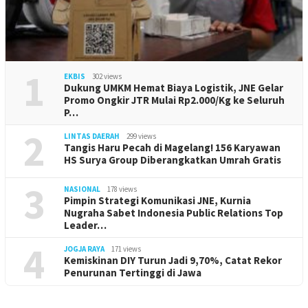
1
EKBIS
302 views
Dukung UMKM Hemat Biaya Logistik, JNE Gelar
Promo Ongkir JTR Mulai Rp2.000/Kg ke Seluruh
P…
2
LINTAS DAERAH
299 views
Tangis Haru Pecah di Magelang! 156 Karyawan
HS Surya Group Diberangkatkan Umrah Gratis
3
NASIONAL
178 views
Pimpin Strategi Komunikasi JNE, Kurnia
Nugraha Sabet Indonesia Public Relations Top
Leader…
4
JOGJA RAYA
171 views
Kemiskinan DIY Turun Jadi 9,70%, Catat Rekor
Penurunan Tertinggi di Jawa