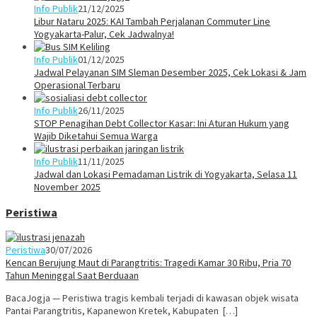
Info Publik
21/12/2025
Libur Nataru 2025: KAI Tambah Perjalanan Commuter Line
Yogyakarta-Palur, Cek Jadwalnya!
Info Publik
01/12/2025
Jadwal Pelayanan SIM Sleman Desember 2025, Cek Lokasi & Jam
Operasional Terbaru
Info Publik
26/11/2025
STOP Penagihan Debt Collector Kasar: Ini Aturan Hukum yang
Wajib Diketahui Semua Warga
Info Publik
11/11/2025
Jadwal dan Lokasi Pemadaman Listrik di Yogyakarta, Selasa 11
November 2025
Peristiwa
Peristiwa
30/07/2026
Kencan Berujung Maut di Parangtritis: Tragedi Kamar 30 Ribu, Pria 70
Tahun Meninggal Saat Berduaan
BacaJogja — Peristiwa tragis kembali terjadi di kawasan objek wisata
Pantai Parangtritis, Kapanewon Kretek, Kabupaten […]