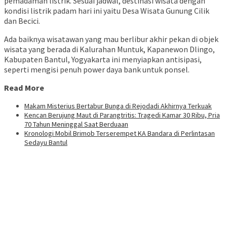
pemadaman listrik. Sesuai jadwal, destinasi wisata dengan
kondisi listrik padam hari ini yaitu Desa Wisata Gunung Cilik
dan Becici.
Ada baiknya wisatawan yang mau berlibur akhir pekan di objek
wisata yang berada di Kalurahan Muntuk, Kapanewon Dlingo,
Kabupaten Bantul, Yogyakarta ini menyiapkan antisipasi,
seperti mengisi penuh power daya bank untuk ponsel.
Read More
Makam Misterius Bertabur Bunga di Rejodadi Akhirnya Terkuak
Kencan Berujung Maut di Parangtritis: Tragedi Kamar 30 Ribu, Pria
70 Tahun Meninggal Saat Berduaan
Kronologi Mobil Brimob Terserempet KA Bandara di Perlintasan
Sedayu Bantul