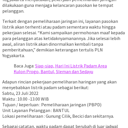
dilakukaan guna menjaga kelancaran pasokan ke tempat
pelanggan.
Terkait dengan pemeliharaan jaringan ini, layanan pasokan
listrik akan terhenti atau padam sementara waktu hingga
pekerjaan selesai. “Kami sampaikan permohonan maaf kepada
para pelanggan atas ketidaknyamanannya. Jika selesai lebih
awal, aliran listrik akan dinormalkan kembali tanpa
pemberitahuan,” demikian keterangan tertulis PLN
Yogyakarta.
Baca Juga:
Siap-siap, Hari Ini Listrik Padam Area
Kulon Progo, Bantul, Sleman dan Sedayu
Adapun rincian pekerjaan pemeliharan haringan yang akan
menyebabkan listrik padam sebagai berikut:
Sabtu, 23 Juli 2022
Waktu : 10.00 -13.00 WIB
Tujuan / keperluan : Pemeliharaan jaringan (PBPD)
Unit Layanan Pelanggan : BANTUL
Lokasi pemeliharaan : Gunung Cilik, Becici dan sekitarnya.
Sebagai catatan, waktu padam dapat berubah di luar jadwal