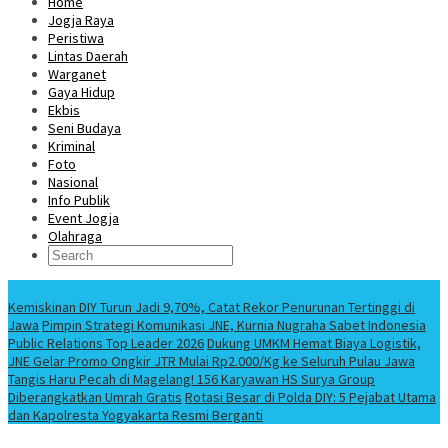
Home
Jogja Raya
Peristiwa
Lintas Daerah
Warganet
Gaya Hidup
Ekbis
Seni Budaya
Kriminal
Foto
Nasional
Info Publik
Event Jogja
Olahraga
Berita Terbaru
Kemiskinan DIY Turun Jadi 9,70%, Catat Rekor Penurunan Tertinggi di
Jawa
Pimpin Strategi Komunikasi JNE, Kurnia Nugraha Sabet Indonesia
Public Relations Top Leader 2026
Dukung UMKM Hemat Biaya Logistik,
JNE Gelar Promo Ongkir JTR Mulai Rp2.000/Kg ke Seluruh Pulau Jawa
Tangis Haru Pecah di Magelang! 156 Karyawan HS Surya Group
Diberangkatkan Umrah Gratis
Rotasi Besar di Polda DIY: 5 Pejabat Utama
dan Kapolresta Yogyakarta Resmi Berganti