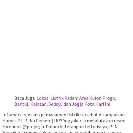
Baca Juga:
Lokasi Listrik Padam Area Kulon Progo,
Bantul, Kalasan, Sedayu dan Jogja Kota Hari Ini
Infomarsi rencana pemadaman listrik tersebut disampaikan
Humas PT PLN (Persero) UP3 Yogyakarta melalui akun resmi
Facebook @plnjogja. Dalam keterangan tertulisnya, PLN
Yogyakarta menyatakan, pekerjaan pemeliharaan jaringan