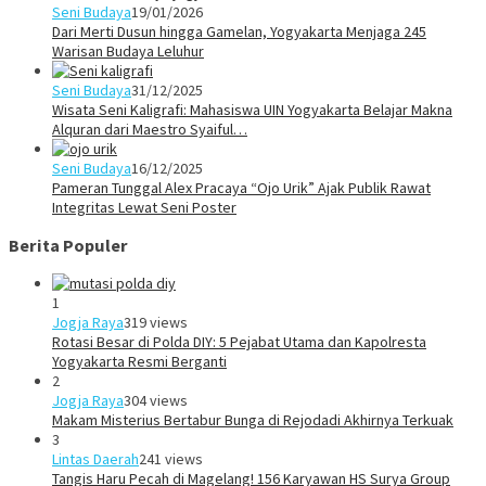
Seni Budaya
19/01/2026
Dari Merti Dusun hingga Gamelan, Yogyakarta Menjaga 245
Warisan Budaya Leluhur
Seni Budaya
31/12/2025
Wisata Seni Kaligrafi: Mahasiswa UIN Yogyakarta Belajar Makna
Alquran dari Maestro Syaiful…
Seni Budaya
16/12/2025
Pameran Tunggal Alex Pracaya “Ojo Urik” Ajak Publik Rawat
Integritas Lewat Seni Poster
Berita Populer
1
Jogja Raya
319 views
Rotasi Besar di Polda DIY: 5 Pejabat Utama dan Kapolresta
Yogyakarta Resmi Berganti
2
Jogja Raya
304 views
Makam Misterius Bertabur Bunga di Rejodadi Akhirnya Terkuak
3
Lintas Daerah
241 views
Tangis Haru Pecah di Magelang! 156 Karyawan HS Surya Group