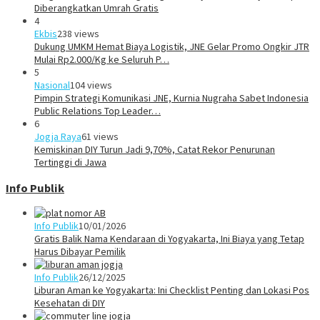
Diberangkatkan Umrah Gratis
4
Ekbis
238 views
Dukung UMKM Hemat Biaya Logistik, JNE Gelar Promo Ongkir JTR
Mulai Rp2.000/Kg ke Seluruh P…
5
Nasional
104 views
Pimpin Strategi Komunikasi JNE, Kurnia Nugraha Sabet Indonesia
Public Relations Top Leader…
6
Jogja Raya
61 views
Kemiskinan DIY Turun Jadi 9,70%, Catat Rekor Penurunan
Tertinggi di Jawa
Info Publik
Info Publik
10/01/2026
Gratis Balik Nama Kendaraan di Yogyakarta, Ini Biaya yang Tetap
Harus Dibayar Pemilik
Info Publik
26/12/2025
Liburan Aman ke Yogyakarta: Ini Checklist Penting dan Lokasi Pos
Kesehatan di DIY