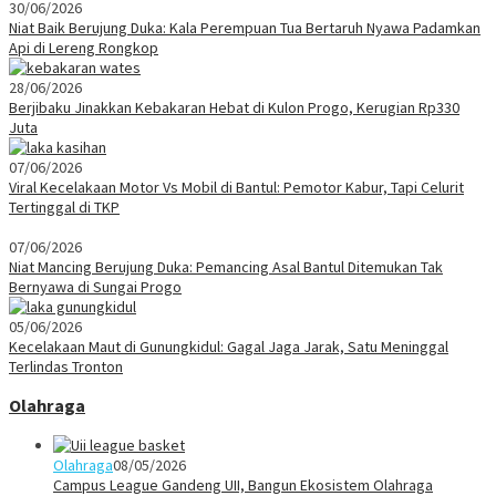
30/06/2026
Niat Baik Berujung Duka: Kala Perempuan Tua Bertaruh Nyawa Padamkan
Api di Lereng Rongkop
28/06/2026
Berjibaku Jinakkan Kebakaran Hebat di Kulon Progo, Kerugian Rp330
Juta
07/06/2026
Viral Kecelakaan Motor Vs Mobil di Bantul: Pemotor Kabur, Tapi Celurit
Tertinggal di TKP
07/06/2026
Niat Mancing Berujung Duka: Pemancing Asal Bantul Ditemukan Tak
Bernyawa di Sungai Progo
05/06/2026
Kecelakaan Maut di Gunungkidul: Gagal Jaga Jarak, Satu Meninggal
Terlindas Tronton
Olahraga
Olahraga
08/05/2026
Campus League Gandeng UII, Bangun Ekosistem Olahraga