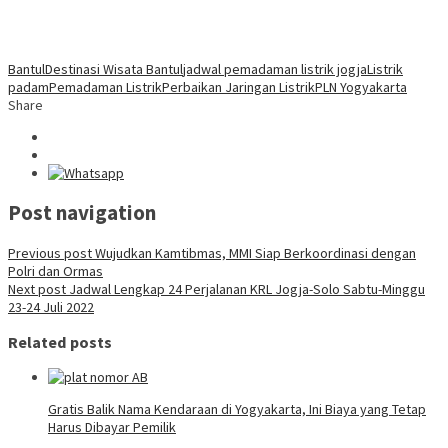
Bantul
Destinasi Wisata Bantul
jadwal pemadaman listrik jogja
Listrik
padam
Pemadaman Listrik
Perbaikan Jaringan Listrik
PLN Yogyakarta
Share
Post navigation
Previous post
Wujudkan Kamtibmas, MMI Siap Berkoordinasi dengan
Polri dan Ormas
Next post
Jadwal Lengkap 24 Perjalanan KRL Jogja-Solo Sabtu-Minggu
23-24 Juli 2022
Related posts
Gratis Balik Nama Kendaraan di Yogyakarta, Ini Biaya yang Tetap
Harus Dibayar Pemilik