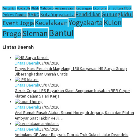
Sri Sultan HB X
Keuangan
Ekonomi
Polda DIY
Klitih
Malioboro
Penganiayaan
Pencurian
Gunungkidul
Pendidikan
Kota Yogyakarta
Polres Bantul
BMKG
Yogyakarta
Kulon
Kecelakaan
Event Jogja
Bantul
Sleman
Progo
Lintas Daerah
Lintas Daerah
03/08/2026
Tangis Haru Pecah di Magelang! 156 Karyawan HS Surya Group
Diberangkatkan Umrah Gratis
Lintas Daerah
09/07/2026
Gerak Cepat! LPS Bayarkan Klaim Simpanan Nasabah BPR Ceper
Klaten dalam 5 Hari Kerja
Lintas Daerah
27/05/2026
Viral Rumah Rusak Akibat Sound Horeg di Jepara, Kaca dan Plafon
Ambyar Saat Takbir Kelili…
Lintas Daerah
13/05/2026
Ambulans GP Ansor Ringsek Tabrak Truk Gula di Jalur Deandels