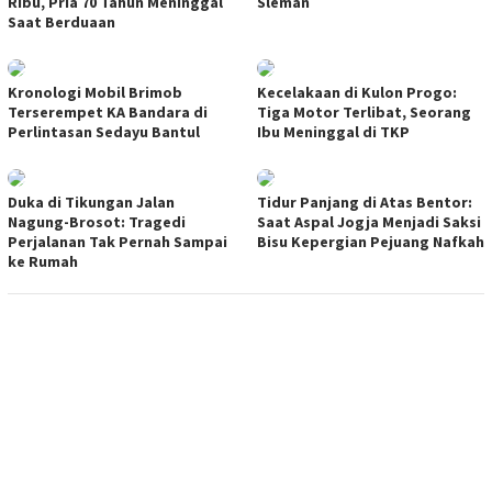
Ribu, Pria 70 Tahun Meninggal
Sleman
Saat Berduaan
Kronologi Mobil Brimob
Kecelakaan di Kulon Progo:
Terserempet KA Bandara di
Tiga Motor Terlibat, Seorang
Perlintasan Sedayu Bantul
Ibu Meninggal di TKP
Duka di Tikungan Jalan
Tidur Panjang di Atas Bentor:
Nagung-Brosot: Tragedi
Saat Aspal Jogja Menjadi Saksi
Perjalanan Tak Pernah Sampai
Bisu Kepergian Pejuang Nafkah
ke Rumah