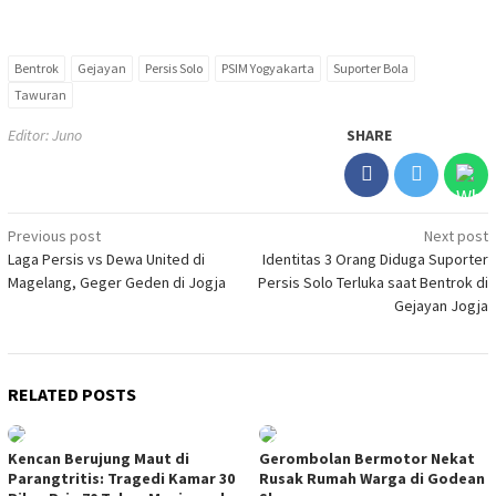
Bentrok
Gejayan
Persis Solo
PSIM Yogyakarta
Suporter Bola
Tawuran
Editor: Juno
SHARE
Post
Previous post
Next post
Laga Persis vs Dewa United di
Identitas 3 Orang Diduga Suporter
navigation
Magelang, Geger Geden di Jogja
Persis Solo Terluka saat Bentrok di
Gejayan Jogja
RELATED POSTS
Kencan Berujung Maut di
Gerombolan Bermotor Nekat
Parangtritis: Tragedi Kamar 30
Rusak Rumah Warga di Godean