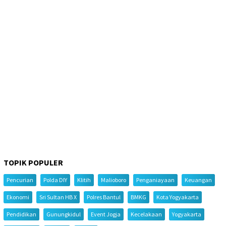
TOPIK POPULER
Pencurian
Polda DIY
Klitih
Malioboro
Penganiayaan
Keuangan
Ekonomi
Sri Sultan HB X
Polres Bantul
BMKG
Kota Yogyakarta
Pendidikan
Gunungkidul
Event Jogja
Kecelakaan
Yogyakarta