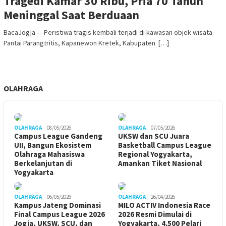
Tragedi Kamar 30 Ribu, Pria 70 Tahun
Meninggal Saat Berduaan
BacaJogja — Peristiwa tragis kembali terjadi di kawasan objek wisata
Pantai Parangtritis, Kapanewon Kretek, Kabupaten […]
OLAHRAGA
OLAHRAGA
08/05/2026
OLAHRAGA
07/05/2026
Campus League Gandeng
UKSW dan SCU Juara
UII, Bangun Ekosistem
Basketball Campus League
Olahraga Mahasiswa
Regional Yogyakarta,
Berkelanjutan di
Amankan Tiket Nasional
Yogyakarta
OLAHRAGA
06/05/2026
OLAHRAGA
26/04/2026
Kampus Jateng Dominasi
MILO ACTIV Indonesia Race
Final Campus League 2026
2026 Resmi Dimulai di
Jogja, UKSW, SCU, dan
Yogyakarta, 4.500 Pelari