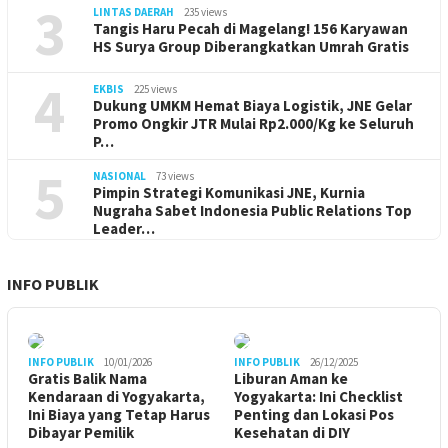
3
LINTAS DAERAH
235 views
Tangis Haru Pecah di Magelang! 156 Karyawan
HS Surya Group Diberangkatkan Umrah Gratis
4
EKBIS
225 views
Dukung UMKM Hemat Biaya Logistik, JNE Gelar
Promo Ongkir JTR Mulai Rp2.000/Kg ke Seluruh
P…
5
NASIONAL
73 views
Pimpin Strategi Komunikasi JNE, Kurnia
Nugraha Sabet Indonesia Public Relations Top
Leader…
INFO PUBLIK
INFO PUBLIK
10/01/2026
INFO PUBLIK
26/12/2025
Gratis Balik Nama
Liburan Aman ke
Kendaraan di Yogyakarta,
Yogyakarta: Ini Checklist
Ini Biaya yang Tetap Harus
Penting dan Lokasi Pos
Dibayar Pemilik
Kesehatan di DIY