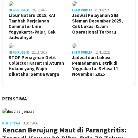
INFO PUBLIK
21/12/2025
INFO PUBLIK
01/12/2025
Libur Nataru 2025: KAI
Jadwal Pelayanan SIM
Tambah Perjalanan
Sleman Desember 2025,
Commuter Line
Cek Lokasi & Jam
Yogyakarta-Palur, Cek
Operasional Terbaru
Jadwalnya!
INFO PUBLIK
26/11/2025
INFO PUBLIK
11/11/2025
STOP Penagihan Debt
Jadwal dan Lokasi
Collector Kasar: Ini Aturan
Pemadaman Listrik di
Hukum yang Wajib
Yogyakarta, Selasa 11
Diketahui Semua Warga
November 2025
PERISTIWA
PERISTIWA
30/07/2026
Kencan Berujung Maut di Parangtritis: