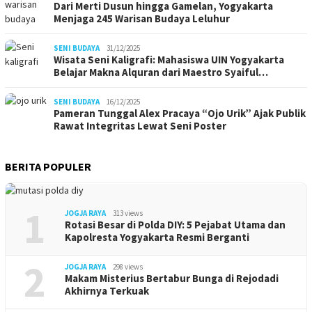
Dari Merti Dusun hingga Gamelan, Yogyakarta
Menjaga 245 Warisan Budaya Leluhur
SENI BUDAYA
31/12/2025
Wisata Seni Kaligrafi: Mahasiswa UIN Yogyakarta
Belajar Makna Alquran dari Maestro Syaiful…
SENI BUDAYA
16/12/2025
Pameran Tunggal Alex Pracaya “Ojo Urik” Ajak Publik
Rawat Integritas Lewat Seni Poster
BERITA POPULER
1
JOGJA RAYA
313 views
Rotasi Besar di Polda DIY: 5 Pejabat Utama dan
Kapolresta Yogyakarta Resmi Berganti
2
JOGJA RAYA
298 views
Makam Misterius Bertabur Bunga di Rejodadi
Akhirnya Terkuak