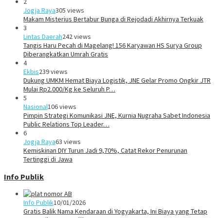
2
Jogja Raya
305 views
Makam Misterius Bertabur Bunga di Rejodadi Akhirnya Terkuak
3
Lintas Daerah
242 views
Tangis Haru Pecah di Magelang! 156 Karyawan HS Surya Group
Diberangkatkan Umrah Gratis
4
Ekbis
239 views
Dukung UMKM Hemat Biaya Logistik, JNE Gelar Promo Ongkir JTR
Mulai Rp2.000/Kg ke Seluruh P…
5
Nasional
106 views
Pimpin Strategi Komunikasi JNE, Kurnia Nugraha Sabet Indonesia
Public Relations Top Leader…
6
Jogja Raya
63 views
Kemiskinan DIY Turun Jadi 9,70%, Catat Rekor Penurunan
Tertinggi di Jawa
Info Publik
Info Publik
10/01/2026
Gratis Balik Nama Kendaraan di Yogyakarta, Ini Biaya yang Tetap