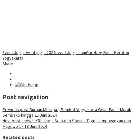
Event Jogja
event jogja 2024
event Jogja Juni
Garebeg Besar
Keraton
Yogyakarta
Share
Post navigation
Previous post
Buruan Merapat, Pemkot Yogyakarta Gelar Pasar Murah
Sembako hingga 25 Juni 2024
Next post
Jadwal KRL Jogja Solo dari Stasiun Tugu, Lempuyangan dan
Maguwo 17-18 Juni 2024
Related posts