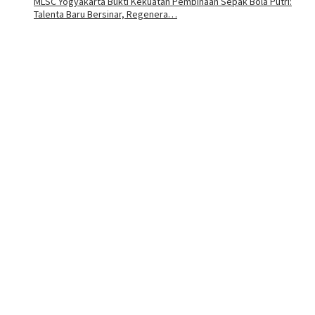
MLSC Yogyakarta Bukti Kekuatan Pembinaan Sepak Bola Putri:
Talenta Baru Bersinar, Regenera…