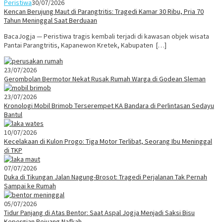
Peristiwa
30/07/2026
Kencan Berujung Maut di Parangtritis: Tragedi Kamar 30 Ribu, Pria 70
Tahun Meninggal Saat Berduaan
BacaJogja — Peristiwa tragis kembali terjadi di kawasan objek wisata
Pantai Parangtritis, Kapanewon Kretek, Kabupaten […]
23/07/2026
Gerombolan Bermotor Nekat Rusak Rumah Warga di Godean Sleman
23/07/2026
Kronologi Mobil Brimob Terserempet KA Bandara di Perlintasan Sedayu
Bantul
10/07/2026
Kecelakaan di Kulon Progo: Tiga Motor Terlibat, Seorang Ibu Meninggal
di TKP
07/07/2026
Duka di Tikungan Jalan Nagung-Brosot: Tragedi Perjalanan Tak Pernah
Sampai ke Rumah
05/07/2026
Tidur Panjang di Atas Bentor: Saat Aspal Jogja Menjadi Saksi Bisu
Kepergian Pejuang Nafkah