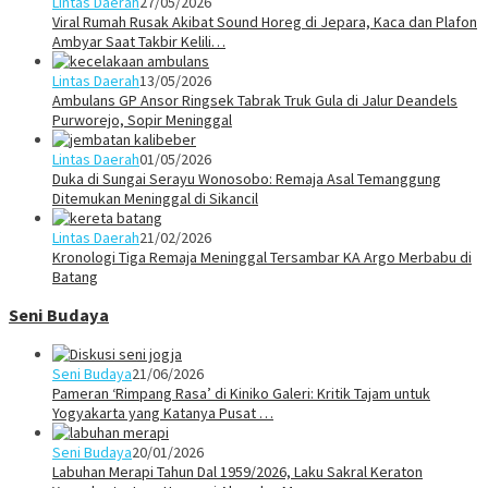
Lintas Daerah
27/05/2026
Viral Rumah Rusak Akibat Sound Horeg di Jepara, Kaca dan Plafon
Ambyar Saat Takbir Kelili…
Lintas Daerah
13/05/2026
Ambulans GP Ansor Ringsek Tabrak Truk Gula di Jalur Deandels
Purworejo, Sopir Meninggal
Lintas Daerah
01/05/2026
Duka di Sungai Serayu Wonosobo: Remaja Asal Temanggung
Ditemukan Meninggal di Sikancil
Lintas Daerah
21/02/2026
Kronologi Tiga Remaja Meninggal Tersambar KA Argo Merbabu di
Batang
Seni Budaya
Seni Budaya
21/06/2026
Pameran ‘Rimpang Rasa’ di Kiniko Galeri: Kritik Tajam untuk
Yogyakarta yang Katanya Pusat …
Seni Budaya
20/01/2026
Labuhan Merapi Tahun Dal 1959/2026, Laku Sakral Keraton