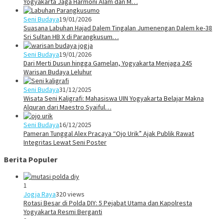
Yogyakarta Jaga Harmoni Alam dan M…
Seni Budaya
19/01/2026
Suasana Labuhan Hajad Dalem Tingalan Jumenengan Dalem ke-38
Sri Sultan HB X di Parangkusum…
Seni Budaya
19/01/2026
Dari Merti Dusun hingga Gamelan, Yogyakarta Menjaga 245
Warisan Budaya Leluhur
Seni Budaya
31/12/2025
Wisata Seni Kaligrafi: Mahasiswa UIN Yogyakarta Belajar Makna
Alquran dari Maestro Syaiful…
Seni Budaya
16/12/2025
Pameran Tunggal Alex Pracaya “Ojo Urik” Ajak Publik Rawat
Integritas Lewat Seni Poster
Berita Populer
1
Jogja Raya
320 views
Rotasi Besar di Polda DIY: 5 Pejabat Utama dan Kapolresta
Yogyakarta Resmi Berganti