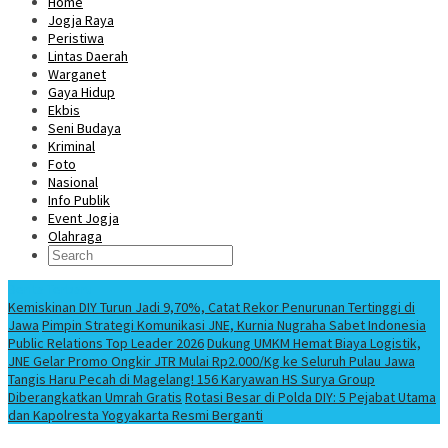
Home
Jogja Raya
Peristiwa
Lintas Daerah
Warganet
Gaya Hidup
Ekbis
Seni Budaya
Kriminal
Foto
Nasional
Info Publik
Event Jogja
Olahraga
Berita Terbaru
Kemiskinan DIY Turun Jadi 9,70%, Catat Rekor Penurunan Tertinggi di
Jawa
Pimpin Strategi Komunikasi JNE, Kurnia Nugraha Sabet Indonesia
Public Relations Top Leader 2026
Dukung UMKM Hemat Biaya Logistik,
JNE Gelar Promo Ongkir JTR Mulai Rp2.000/Kg ke Seluruh Pulau Jawa
Tangis Haru Pecah di Magelang! 156 Karyawan HS Surya Group
Diberangkatkan Umrah Gratis
Rotasi Besar di Polda DIY: 5 Pejabat Utama
dan Kapolresta Yogyakarta Resmi Berganti