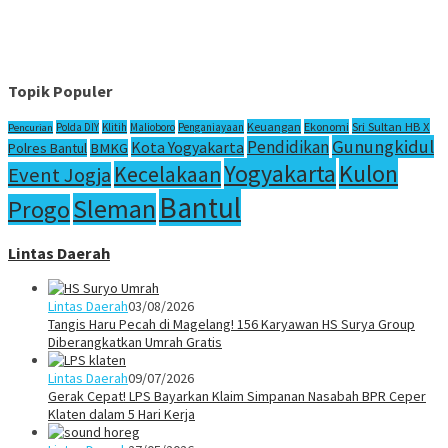
Topik Populer
Sri Sultan HB X
Keuangan
Ekonomi
Polda DIY
Klitih
Malioboro
Penganiayaan
Pencurian
Gunungkidul
Pendidikan
Kota Yogyakarta
Polres Bantul
BMKG
Yogyakarta
Kulon
Kecelakaan
Event Jogja
Bantul
Sleman
Progo
Lintas Daerah
Lintas Daerah
03/08/2026
Tangis Haru Pecah di Magelang! 156 Karyawan HS Surya Group
Diberangkatkan Umrah Gratis
Lintas Daerah
09/07/2026
Gerak Cepat! LPS Bayarkan Klaim Simpanan Nasabah BPR Ceper
Klaten dalam 5 Hari Kerja