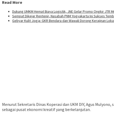
Read More
Dukung UMKM Hemat Biaya Logistik, JNE Gelar Promo Ongkir JTR Mu
Sempat Dikejar Rentenir, Nasabah PNM Yogyakarta Ini Sukses Tembu
Gebyar Kulit Jogja: GKR Bendara dan Wawali Dorong Kerajinan Loka
Menurut Sekretaris Dinas Koperasi dan UKM DIY, Agus Mulyono,
sebagai pusat ekonomi kreatif yang berkelanjutan.