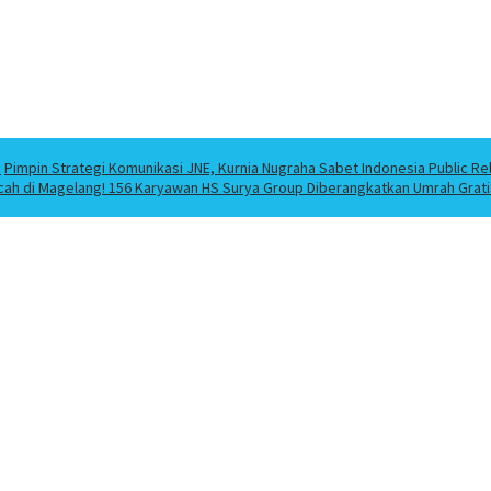
a
Pimpin Strategi Komunikasi JNE, Kurnia Nugraha Sabet Indonesia Public Re
cah di Magelang! 156 Karyawan HS Surya Group Diberangkatkan Umrah Grati