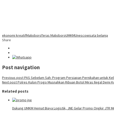
ekonomi kreatif
Malioboro
Teras Malioboro
UMKM
Unesco
wisata belanja
Share
Post navigation
Previous post
PAS Sebelum Sah: Program Persiapan Pernikahan untuk Kelu
Next post
Polres Kulon Progo Musnahkan Ribuan Botol Miras Ilegal Demi K
Related posts
Dukung UMKM Hemat Biaya Logistik, JNE Gelar Promo Ongkir JTR Mu