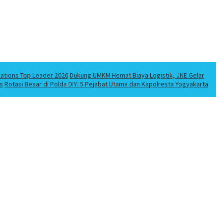
lations Top Leader 2026
Dukung UMKM Hemat Biaya Logistik, JNE Gelar
s
Rotasi Besar di Polda DIY: 5 Pejabat Utama dan Kapolresta Yogyakarta