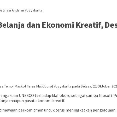
estinasi Andalan Yogyakarta
Belanja dan Ekonomi Kreatif, De
as Temo (Maskot Teras Malioboro) Yogyakarta pada Selasa, 22 Oktober 202
pengakuan UNESCO terhadap Malioboro sebagai sumbu filosofi. P
elanja maupun pusat ekonomi kreatif.
istimewaan berkomitmen untuk terus meningkatkan pengelolaan T