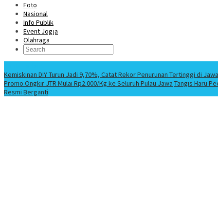
Foto
Nasional
Info Publik
Event Jogja
Olahraga
Berita Terbaru
Kemiskinan DIY Turun Jadi 9,70%, Catat Rekor Penurunan Tertinggi di Jaw
Promo Ongkir JTR Mulai Rp2.000/Kg ke Seluruh Pulau Jawa
Tangis Haru Pe
Resmi Berganti