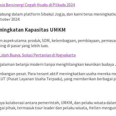
ia Bersinergi Cegah Hoaks di Pilkada 2024
ergabung dalam platform Sibakul Jogja, dan kami terus meningkatk
tober 2024.
eningkatan Kapasitas UMKM
spek utama: produk, SDM, kelembagaan, pembiayaan, pemasaran
g di pasar yang lebih luas.
dah Buaya, Solusi Pertanian di Yogyakarta
galaman belanja modern tanpa menghilangkan keunikan budaya Jo
embangan pesat. Para tenant aktif meningkatkan usaha mereka m
T (Pusat Layanan Usaha Terpadu), yang memberikan berbagai pelat
 kolaborasi antara pemerintah, UMKM, dan pelaku wisata dalam 
ai pihak, termasuk tour leader dan pelaku wisata, Hellen mengu