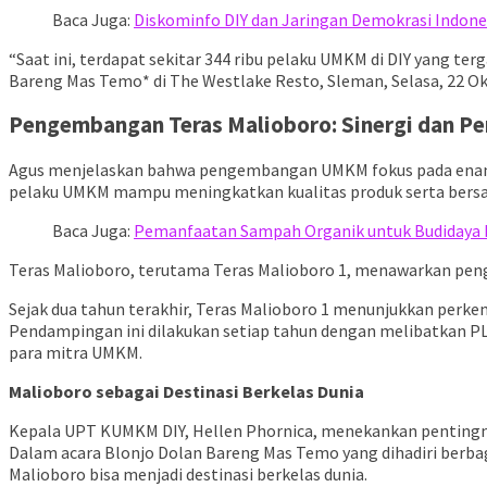
Baca Juga:
Diskominfo DIY dan Jaringan Demokrasi Indones
“Saat ini, terdapat sekitar 344 ribu pelaku UMKM di DIY yang t
Bareng Mas Temo* di The Westlake Resto, Sleman, Selasa, 22 Ok
Pengembangan Teras Malioboro: Sinergi dan P
Agus menjelaskan bahwa pengembangan UMKM fokus pada enam a
pelaku UMKM mampu meningkatkan kualitas produk serta bersain
Baca Juga:
Pemanfaatan Sampah Organik untuk Budidaya Li
Teras Malioboro, terutama Teras Malioboro 1, menawarkan pen
Sejak dua tahun terakhir, Teras Malioboro 1 menunjukkan perk
Pendampingan ini dilakukan setiap tahun dengan melibatkan PLU
para mitra UMKM.
Malioboro sebagai Destinasi Berkelas Dunia
Kepala UPT KUMKM DIY, Hellen Phornica, menekankan pentingnya
Dalam acara Blonjo Dolan Bareng Mas Temo yang dihadiri berbag
Malioboro bisa menjadi destinasi berkelas dunia.