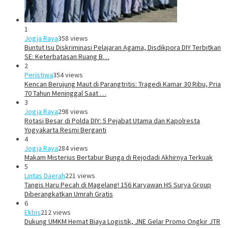
1
Jogja Raya
358 views
Buntut Isu Diskriminasi Pelajaran Agama, Disdikpora DIY Terbitkan
SE: Keterbatasan Ruang B…
2
Peristiwa
354 views
Kencan Berujung Maut di Parangtritis: Tragedi Kamar 30 Ribu, Pria
70 Tahun Meninggal Saat …
3
Jogja Raya
298 views
Rotasi Besar di Polda DIY: 5 Pejabat Utama dan Kapolresta
Yogyakarta Resmi Berganti
4
Jogja Raya
284 views
Makam Misterius Bertabur Bunga di Rejodadi Akhirnya Terkuak
5
Lintas Daerah
221 views
Tangis Haru Pecah di Magelang! 156 Karyawan HS Surya Group
Diberangkatkan Umrah Gratis
6
Ekbis
212 views
Dukung UMKM Hemat Biaya Logistik, JNE Gelar Promo Ongkir JTR