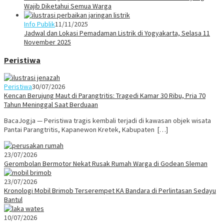
Wajib Diketahui Semua Warga
Info Publik
11/11/2025
Jadwal dan Lokasi Pemadaman Listrik di Yogyakarta, Selasa 11
November 2025
Peristiwa
Peristiwa
30/07/2026
Kencan Berujung Maut di Parangtritis: Tragedi Kamar 30 Ribu, Pria 70
Tahun Meninggal Saat Berduaan
BacaJogja — Peristiwa tragis kembali terjadi di kawasan objek wisata
Pantai Parangtritis, Kapanewon Kretek, Kabupaten […]
23/07/2026
Gerombolan Bermotor Nekat Rusak Rumah Warga di Godean Sleman
23/07/2026
Kronologi Mobil Brimob Terserempet KA Bandara di Perlintasan Sedayu
Bantul
10/07/2026