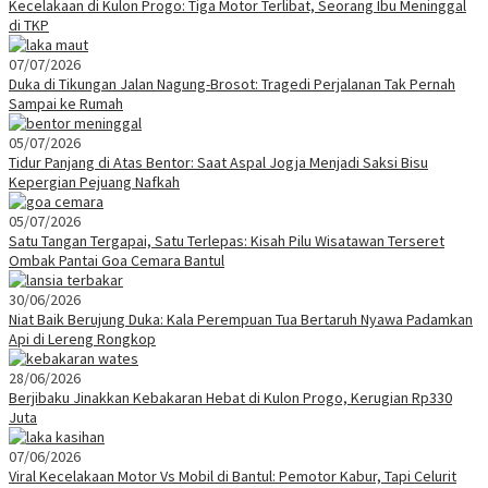
Kecelakaan di Kulon Progo: Tiga Motor Terlibat, Seorang Ibu Meninggal
di TKP
07/07/2026
Duka di Tikungan Jalan Nagung-Brosot: Tragedi Perjalanan Tak Pernah
Sampai ke Rumah
05/07/2026
Tidur Panjang di Atas Bentor: Saat Aspal Jogja Menjadi Saksi Bisu
Kepergian Pejuang Nafkah
05/07/2026
Satu Tangan Tergapai, Satu Terlepas: Kisah Pilu Wisatawan Terseret
Ombak Pantai Goa Cemara Bantul
30/06/2026
Niat Baik Berujung Duka: Kala Perempuan Tua Bertaruh Nyawa Padamkan
Api di Lereng Rongkop
28/06/2026
Berjibaku Jinakkan Kebakaran Hebat di Kulon Progo, Kerugian Rp330
Juta
07/06/2026
Viral Kecelakaan Motor Vs Mobil di Bantul: Pemotor Kabur, Tapi Celurit