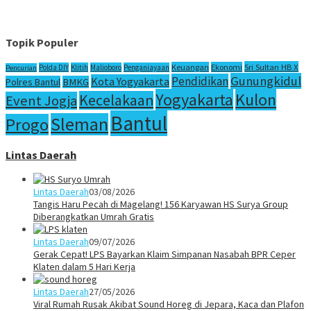
Topik Populer
Sri Sultan HB X
Keuangan
Ekonomi
Polda DIY
Klitih
Malioboro
Penganiayaan
Pencurian
Gunungkidul
Pendidikan
Kota Yogyakarta
Polres Bantul
BMKG
Yogyakarta
Kulon
Kecelakaan
Event Jogja
Bantul
Sleman
Progo
Lintas Daerah
Lintas Daerah
03/08/2026
Tangis Haru Pecah di Magelang! 156 Karyawan HS Surya Group
Diberangkatkan Umrah Gratis
Lintas Daerah
09/07/2026
Gerak Cepat! LPS Bayarkan Klaim Simpanan Nasabah BPR Ceper
Klaten dalam 5 Hari Kerja
Lintas Daerah
27/05/2026
Viral Rumah Rusak Akibat Sound Horeg di Jepara, Kaca dan Plafon