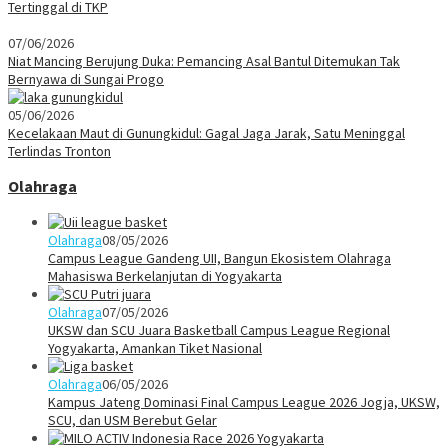
Tertinggal di TKP
07/06/2026
Niat Mancing Berujung Duka: Pemancing Asal Bantul Ditemukan Tak
Bernyawa di Sungai Progo
05/06/2026
Kecelakaan Maut di Gunungkidul: Gagal Jaga Jarak, Satu Meninggal
Terlindas Tronton
Olahraga
Olahraga
08/05/2026
Campus League Gandeng UII, Bangun Ekosistem Olahraga
Mahasiswa Berkelanjutan di Yogyakarta
Olahraga
07/05/2026
UKSW dan SCU Juara Basketball Campus League Regional
Yogyakarta, Amankan Tiket Nasional
Olahraga
06/05/2026
Kampus Jateng Dominasi Final Campus League 2026 Jogja, UKSW,
SCU, dan USM Berebut Gelar