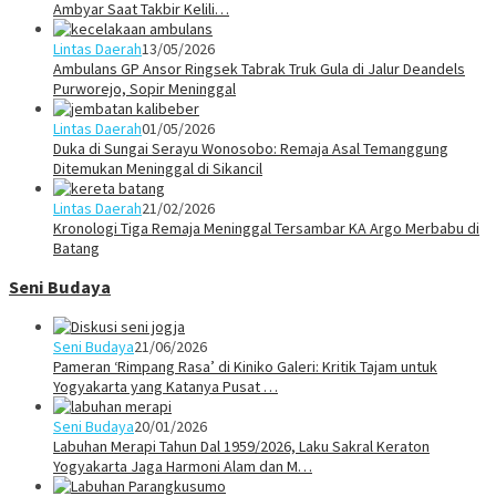
Ambyar Saat Takbir Kelili…
Lintas Daerah
13/05/2026
Ambulans GP Ansor Ringsek Tabrak Truk Gula di Jalur Deandels
Purworejo, Sopir Meninggal
Lintas Daerah
01/05/2026
Duka di Sungai Serayu Wonosobo: Remaja Asal Temanggung
Ditemukan Meninggal di Sikancil
Lintas Daerah
21/02/2026
Kronologi Tiga Remaja Meninggal Tersambar KA Argo Merbabu di
Batang
Seni Budaya
Seni Budaya
21/06/2026
Pameran ‘Rimpang Rasa’ di Kiniko Galeri: Kritik Tajam untuk
Yogyakarta yang Katanya Pusat …
Seni Budaya
20/01/2026
Labuhan Merapi Tahun Dal 1959/2026, Laku Sakral Keraton
Yogyakarta Jaga Harmoni Alam dan M…