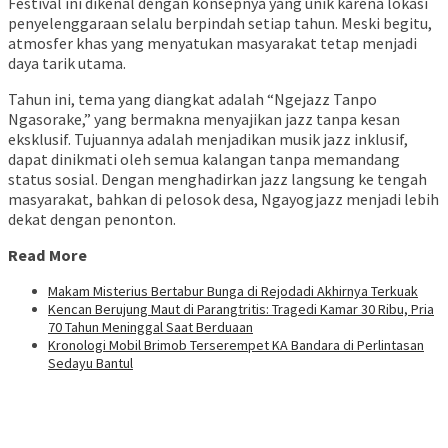
Festival ini dikenal dengan konsepnya yang unik karena lokasi
penyelenggaraan selalu berpindah setiap tahun. Meski begitu,
atmosfer khas yang menyatukan masyarakat tetap menjadi
daya tarik utama.
Tahun ini, tema yang diangkat adalah “Ngejazz Tanpo
Ngasorake,” yang bermakna menyajikan jazz tanpa kesan
eksklusif. Tujuannya adalah menjadikan musik jazz inklusif,
dapat dinikmati oleh semua kalangan tanpa memandang
status sosial. Dengan menghadirkan jazz langsung ke tengah
masyarakat, bahkan di pelosok desa, Ngayogjazz menjadi lebih
dekat dengan penonton.
Read More
Makam Misterius Bertabur Bunga di Rejodadi Akhirnya Terkuak
Kencan Berujung Maut di Parangtritis: Tragedi Kamar 30 Ribu, Pria
70 Tahun Meninggal Saat Berduaan
Kronologi Mobil Brimob Terserempet KA Bandara di Perlintasan
Sedayu Bantul