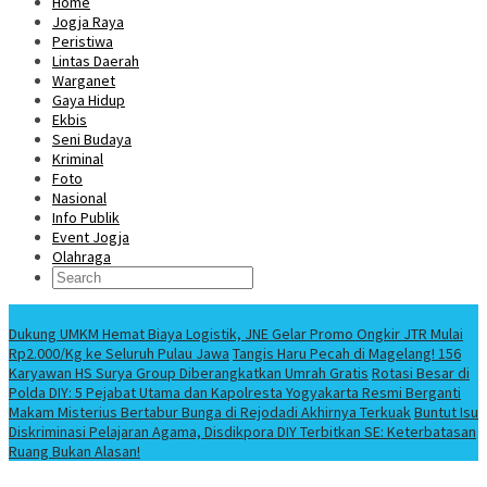
Home
Jogja Raya
Peristiwa
Lintas Daerah
Warganet
Gaya Hidup
Ekbis
Seni Budaya
Kriminal
Foto
Nasional
Info Publik
Event Jogja
Olahraga
Berita Terbaru
Dukung UMKM Hemat Biaya Logistik, JNE Gelar Promo Ongkir JTR Mulai
Rp2.000/Kg ke Seluruh Pulau Jawa
Tangis Haru Pecah di Magelang! 156
Karyawan HS Surya Group Diberangkatkan Umrah Gratis
Rotasi Besar di
Polda DIY: 5 Pejabat Utama dan Kapolresta Yogyakarta Resmi Berganti
Makam Misterius Bertabur Bunga di Rejodadi Akhirnya Terkuak
Buntut Isu
Diskriminasi Pelajaran Agama, Disdikpora DIY Terbitkan SE: Keterbatasan
Ruang Bukan Alasan!