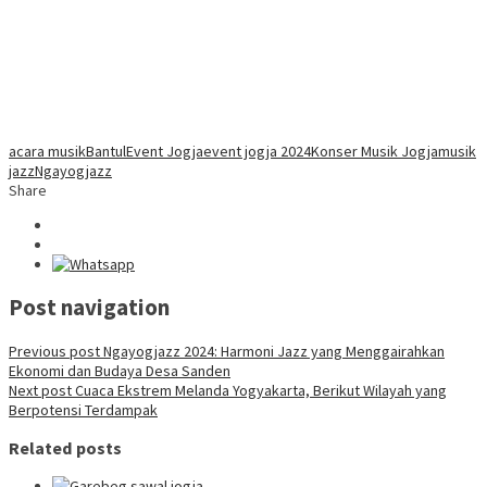
acara musik
Bantul
Event Jogja
event jogja 2024
Konser Musik Jogja
musik
jazz
Ngayogjazz
Share
Post navigation
Previous post
Ngayogjazz 2024: Harmoni Jazz yang Menggairahkan
Ekonomi dan Budaya Desa Sanden
Next post
Cuaca Ekstrem Melanda Yogyakarta, Berikut Wilayah yang
Berpotensi Terdampak
Related posts