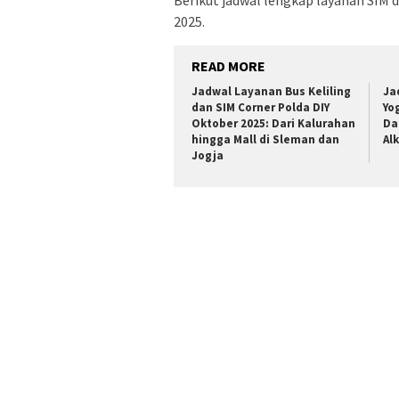
Berikut jadwal lengkap layanan SIM d
2025.
READ MORE
Jadwal Layanan Bus Keliling
Ja
dan SIM Corner Polda DIY
Yo
Oktober 2025: Dari Kalurahan
Da
hingga Mall di Sleman dan
Al
Jogja