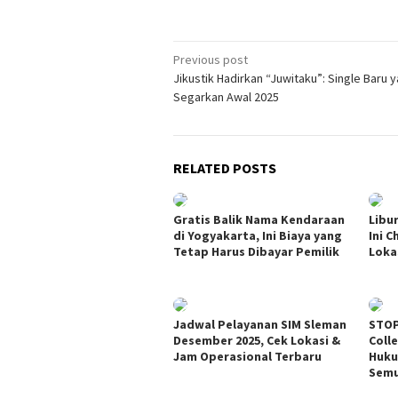
Post
Previous post
Jikustik Hadirkan “Juwitaku”: Single Baru 
navigation
Segarkan Awal 2025
RELATED POSTS
Gratis Balik Nama Kendaraan
Libu
di Yogyakarta, Ini Biaya yang
Ini C
Tetap Harus Dibayar Pemilik
Loka
Jadwal Pelayanan SIM Sleman
STOP
Desember 2025, Cek Lokasi &
Colle
Jam Operasional Terbaru
Huku
Semu