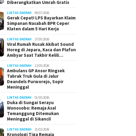
Diberangkatkan Umrah Gratis
LINTAS DAERAH
09/07/2026
Gerak Cepat! LPS Bayarkan Klaim
Simpanan Nasabah BPR Ceper
Klaten dalam 5 Hari Kerja
LINTAS DAERAH
27/05/2026
Viral Rumah Rusak Akibat Sound
Horeg di Jepara, Kaca dan Plafon
Ambyar Saat Takbir Kelili…
LINTAS DAERAH
13/05/2026
Ambulans GP Ansor Ringsek
Tabrak Truk Gula di Jalur
Deandels Purworejo, Sopir
Meninggal
LINTAS DAERAH
01/05/2026
Duka di Sungai Serayu
Wonosobo: Remaja Asal
Temanggung Ditemukan
Meninggal di Sikancil
LINTAS DAERAH
21/02/2026
Kronologi Tiga Remaja