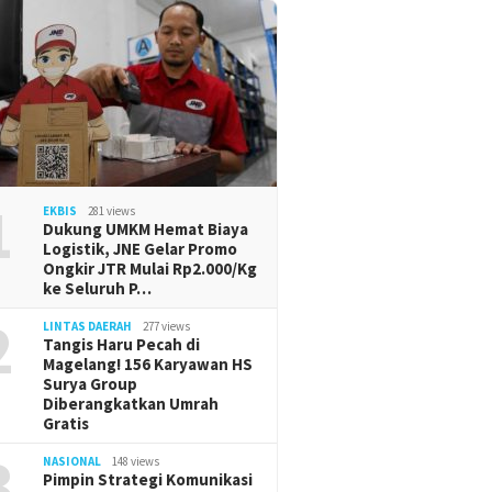
1
EKBIS
281 views
Dukung UMKM Hemat Biaya
Logistik, JNE Gelar Promo
Ongkir JTR Mulai Rp2.000/Kg
ke Seluruh P…
2
LINTAS DAERAH
277 views
Tangis Haru Pecah di
Magelang! 156 Karyawan HS
Surya Group
Diberangkatkan Umrah
Gratis
3
NASIONAL
148 views
Pimpin Strategi Komunikasi