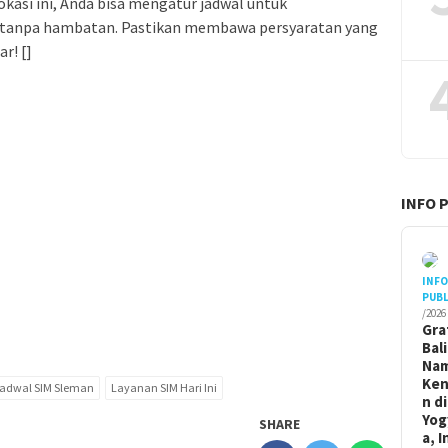
kasi ini, Anda bisa mengatur jadwal untuk
tanpa hambatan. Pastikan membawa persyaratan yang
r! []
INFO 
INF
PUBL
/2026
Gra
Bal
Na
Ken
adwal SIM Sleman
Layanan SIM Hari Ini
n di
Yog
SHARE
a, I