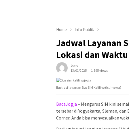
Home
Info Publik
Jadwal Layanan SI
Lokasi dan Waktu
Juno
13/01/2025
1,595 views
Ilustrasi layanan Bus SIM Keliling (Istimewa)
BacaJogja
– Mengurus SIM kini sema
tersebar di Yogyakarta, Sleman, dan B
Corner, Anda bisa menyesuaikan wakt