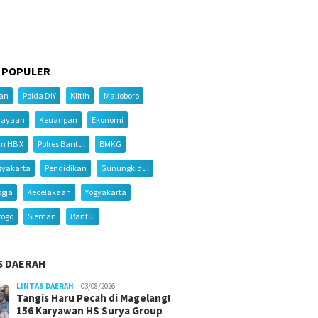
 POPULER
ian
Polda DIY
Klitih
Malioboro
iayaan
Keuangan
Ekonomi
an HB X
Polres Bantul
BMKG
gyakarta
Pendidikan
Gunungkidul
ogja
Kecelakaan
Yogyakarta
rogo
Sleman
Bantul
S DAERAH
LINTAS DAERAH
03/08/2026
Tangis Haru Pecah di Magelang!
156 Karyawan HS Surya Group