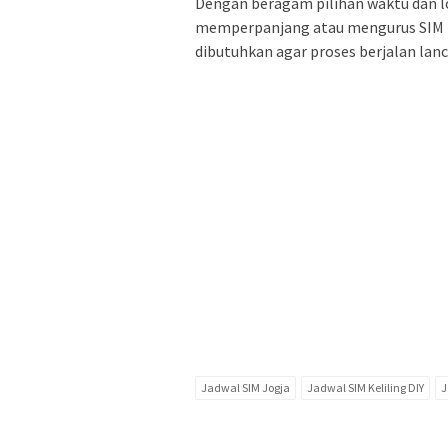
Dengan beragam pilihan waktu dan lo
memperpanjang atau mengurus SIM 
dibutuhkan agar proses berjalan lanca
Jadwal SIM Jogja
Jadwal SIM Keliling DIY
J