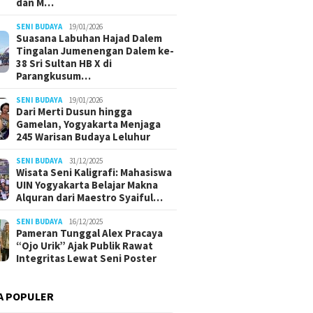
dan M…
SENI BUDAYA
19/01/2026
Suasana Labuhan Hajad Dalem
Tingalan Jumenengan Dalem ke-
38 Sri Sultan HB X di
Parangkusum…
SENI BUDAYA
19/01/2026
Dari Merti Dusun hingga
Gamelan, Yogyakarta Menjaga
245 Warisan Budaya Leluhur
SENI BUDAYA
31/12/2025
Wisata Seni Kaligrafi: Mahasiswa
UIN Yogyakarta Belajar Makna
Alquran dari Maestro Syaiful…
SENI BUDAYA
16/12/2025
Pameran Tunggal Alex Pracaya
“Ojo Urik” Ajak Publik Rawat
Integritas Lewat Seni Poster
A POPULER