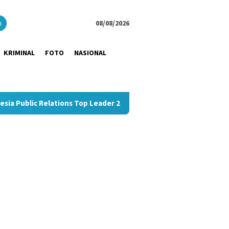
close
h
08/08/2026
KRIMINAL
FOTO
NASIONAL
ions Top Leader 2026
Dukung UMKM Hemat Biaya Logistik,