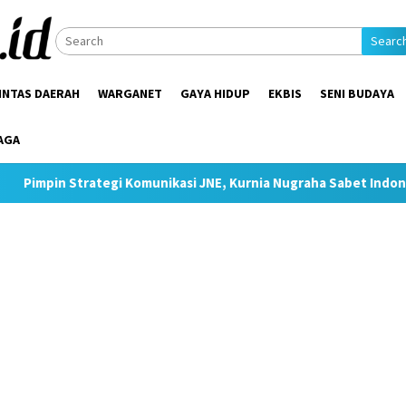
Searc
INTAS DAERAH
WARGANET
GAYA HIDUP
EKBIS
SENI BUDAYA
AGA
egi Komunikasi JNE, Kurnia Nugraha Sabet Indonesia Public Relat