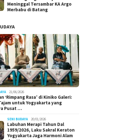
Meninggal Tersambar KA Argo
Merbabu di Batang
BUDAYA
DAYA
21/06/2026
n ‘Rimpang Rasa’ di Kiniko Galeri:
 Tajam untuk Yogyakarta yang
ya Pusat …
SENI BUDAYA
20/01/2026
Labuhan Merapi Tahun Dal
1959/2026, Laku Sakral Keraton
Yogyakarta Jaga Harmoni Alam