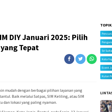
TOPIK
Pencur
M DIY Januari 2025: Pilih
Pengan
 yang Tepat
Sri Sult
Kota Yo
Event J
Kulon P
kin mudah dengan berbagai pilihan layanan yang
LINTA
antul. Baik melalui Satpas, SIM Keliling, atau SIM
u dan lokasi yang paling nyaman.