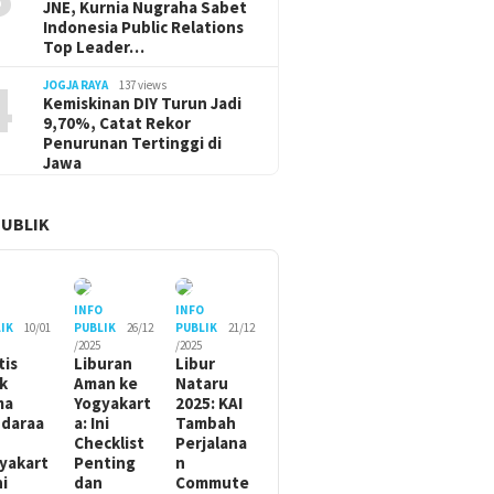
JNE, Kurnia Nugraha Sabet
Indonesia Public Relations
Top Leader…
4
JOGJA RAYA
137 views
Kemiskinan DIY Turun Jadi
9,70%, Catat Rekor
Penurunan Tertinggi di
Jawa
PUBLIK
O
INFO
INFO
IK
10/01
PUBLIK
26/12
PUBLIK
21/12
/2025
/2025
tis
Liburan
Libur
ik
Aman ke
Nataru
ma
Yogyakart
2025: KAI
daraa
a: Ini
Tambah
Checklist
Perjalana
yakart
Penting
n
ni
dan
Commute