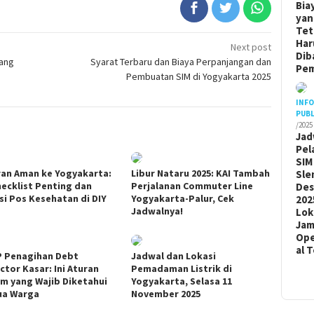
Bia
yan
Tet
Har
Next post
Dib
yang
Syarat Terbaru dan Biaya Perpanjangan dan
Pem
Pembuatan SIM di Yogyakarta 2025
INF
PUBL
/2025
Jad
Pel
SIM
ran Aman ke Yogyakarta:
Libur Nataru 2025: KAI Tambah
Sle
hecklist Penting dan
Perjalanan Commuter Line
De
si Pos Kesehatan di DIY
Yogyakarta-Palur, Cek
202
Jadwalnya!
Lok
Ja
Ope
al 
 Penagihan Debt
Jadwal dan Lokasi
ctor Kasar: Ini Aturan
Pemadaman Listrik di
m yang Wajib Diketahui
Yogyakarta, Selasa 11
a Warga
November 2025