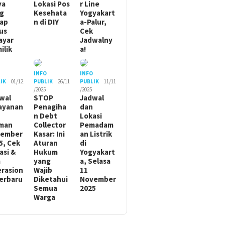
ya
Lokasi Pos
r Line
g
Kesehata
Yogyakart
ap
n di DIY
a-Palur,
us
Cek
ayar
Jadwalny
ilik
a!
O
INFO
INFO
IK
01/12
PUBLIK
26/11
PUBLIK
11/11
/2025
/2025
wal
STOP
Jadwal
ayanan
Penagiha
dan
n Debt
Lokasi
man
Collector
Pemadam
sember
Kasar: Ini
an Listrik
5, Cek
Aturan
di
asi &
Hukum
Yogyakart
m
yang
a, Selasa
rasion
Wajib
11
Terbaru
Diketahui
November
Semua
2025
Warga