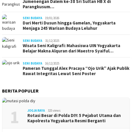
Jumenengan Dalem ke-38 Sri Sultan HB X di
Parangkusum…
SENI BUDAYA
19/01/2026
Dari Merti Dusun hingga Gamelan, Yogyakarta
Menjaga 245 Warisan Budaya Leluhur
SENI BUDAYA
31/12/2025
Wisata Seni Kaligrafi: Mahasiswa UIN Yogyakarta
Belajar Makna Alquran dari Maestro Syaiful…
SENI BUDAYA
16/12/2025
Pameran Tunggal Alex Pracaya “Ojo Urik” Ajak Publik
Rawat Integritas Lewat Seni Poster
BERITA POPULER
1
JOGJA RAYA
325 views
Rotasi Besar di Polda DIY: 5 Pejabat Utama dan
Kapolresta Yogyakarta Resmi Berganti