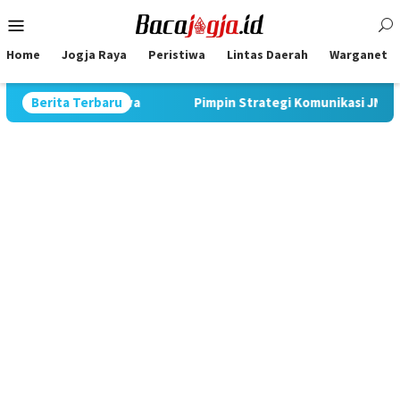
Skip
Mobile
to
Menu
content
Home
Jogja Raya
Peristiwa
Lintas Daerah
Warganet
inggi di Jawa
Berita Terbaru
Pimpin Strategi Komunikasi JNE, Kurnia Nu