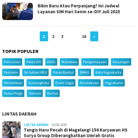
Bikin Baru Atau Perpanjang? Ini Jadwal
Layanan SIM Hari Senin se-DIY Juli 2025
1
2
3
…
16
»
TOPIK POPULER
Pencurian
Polda DIY
Klitih
Malioboro
Penganiayaan
Keuangan
Ekonomi
Sri Sultan HB X
Polres Bantul
BMKG
Kota Yogyakarta
Pendidikan
Gunungkidul
Event Jogja
Kecelakaan
Yogyakarta
Kulon Progo
Sleman
Bantul
LINTAS DAERAH
LINTAS DAERAH
03/08/2026
Tangis Haru Pecah di Magelang! 156 Karyawan HS
Surya Group Diberangkatkan Umrah Gratis