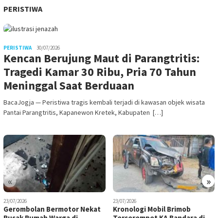
PERISTIWA
PERISTIWA
30/07/2026
Kencan Berujung Maut di Parangtritis:
Tragedi Kamar 30 Ribu, Pria 70 Tahun
Meninggal Saat Berduaan
BacaJogja — Peristiwa tragis kembali terjadi di kawasan objek wisata
Pantai Parangtritis, Kapanewon Kretek, Kabupaten […]
«
»
23/07/2026
23/07/2026
Gerombolan Bermotor Nekat
Kronologi Mobil Brimob
Rusak Rumah Warga di
Terserempet KA Bandara di