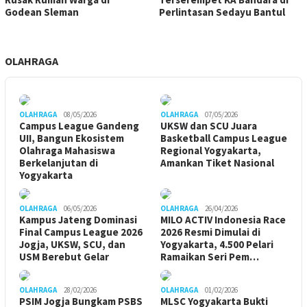
Godean Sleman
Perlintasan Sedayu Bantul
OLAHRAGA
OLAHRAGA
08/05/2026
OLAHRAGA
07/05/2026
Campus League Gandeng
UKSW dan SCU Juara
UII, Bangun Ekosistem
Basketball Campus League
Olahraga Mahasiswa
Regional Yogyakarta,
Berkelanjutan di
Amankan Tiket Nasional
Yogyakarta
OLAHRAGA
06/05/2026
OLAHRAGA
26/04/2026
Kampus Jateng Dominasi
MILO ACTIV Indonesia Race
Final Campus League 2026
2026 Resmi Dimulai di
Jogja, UKSW, SCU, dan
Yogyakarta, 4.500 Pelari
USM Berebut Gelar
Ramaikan Seri Pem…
OLAHRAGA
28/02/2026
OLAHRAGA
01/02/2026
PSIM Jogja Bungkam PSBS
MLSC Yogyakarta Bukti