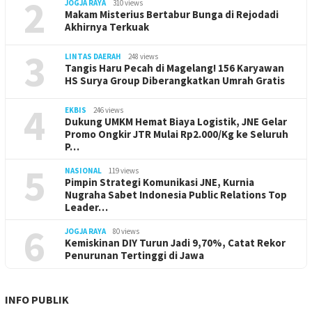
2
JOGJA RAYA
310 views
Makam Misterius Bertabur Bunga di Rejodadi
Akhirnya Terkuak
3
LINTAS DAERAH
248 views
Tangis Haru Pecah di Magelang! 156 Karyawan
HS Surya Group Diberangkatkan Umrah Gratis
4
EKBIS
246 views
Dukung UMKM Hemat Biaya Logistik, JNE Gelar
Promo Ongkir JTR Mulai Rp2.000/Kg ke Seluruh
P…
5
NASIONAL
119 views
Pimpin Strategi Komunikasi JNE, Kurnia
Nugraha Sabet Indonesia Public Relations Top
Leader…
6
JOGJA RAYA
80 views
Kemiskinan DIY Turun Jadi 9,70%, Catat Rekor
Penurunan Tertinggi di Jawa
INFO PUBLIK