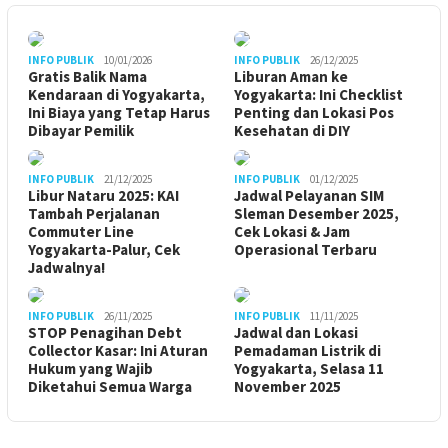
INFO PUBLIK
10/01/2026
INFO PUBLIK
26/12/2025
Gratis Balik Nama
Liburan Aman ke
Kendaraan di Yogyakarta,
Yogyakarta: Ini Checklist
Ini Biaya yang Tetap Harus
Penting dan Lokasi Pos
Dibayar Pemilik
Kesehatan di DIY
INFO PUBLIK
21/12/2025
INFO PUBLIK
01/12/2025
Libur Nataru 2025: KAI
Jadwal Pelayanan SIM
Tambah Perjalanan
Sleman Desember 2025,
Commuter Line
Cek Lokasi & Jam
Yogyakarta-Palur, Cek
Operasional Terbaru
Jadwalnya!
INFO PUBLIK
26/11/2025
INFO PUBLIK
11/11/2025
STOP Penagihan Debt
Jadwal dan Lokasi
Collector Kasar: Ini Aturan
Pemadaman Listrik di
Hukum yang Wajib
Yogyakarta, Selasa 11
Diketahui Semua Warga
November 2025