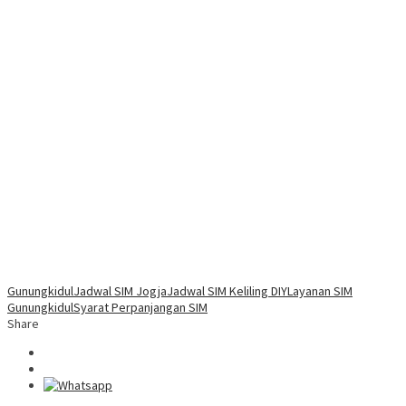
Gunungkidul
Jadwal SIM Jogja
Jadwal SIM Keliling DIY
Layanan SIM
Gunungkidul
Syarat Perpanjangan SIM
Share