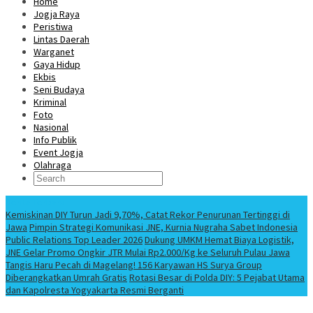
Home
Jogja Raya
Peristiwa
Lintas Daerah
Warganet
Gaya Hidup
Ekbis
Seni Budaya
Kriminal
Foto
Nasional
Info Publik
Event Jogja
Olahraga
Berita Terbaru
Kemiskinan DIY Turun Jadi 9,70%, Catat Rekor Penurunan Tertinggi di
Jawa
Pimpin Strategi Komunikasi JNE, Kurnia Nugraha Sabet Indonesia
Public Relations Top Leader 2026
Dukung UMKM Hemat Biaya Logistik,
JNE Gelar Promo Ongkir JTR Mulai Rp2.000/Kg ke Seluruh Pulau Jawa
Tangis Haru Pecah di Magelang! 156 Karyawan HS Surya Group
Diberangkatkan Umrah Gratis
Rotasi Besar di Polda DIY: 5 Pejabat Utama
dan Kapolresta Yogyakarta Resmi Berganti