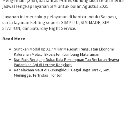
Mengemudi (SIM), Satlantas Polres Gunungkidul telah merilis
jadwal lengkap layanan SIM untuk bulan Agustus 2025.
Layanan ini mencakup pelayanan di kantor induk (Satpas),
serta layanan keliling seperti SIMPITU, SIM MADE, SIM
STATION, dan Saturday Night Service.
Read More
Suntikan Modal Rp9,17 Miliar Melesat, Penguatan Ekonomi
Kalurahan Melalui Ekosistem Lumbung Mataraman
Niat Baik Berujung Duka: Kala Perempuan Tua Bertaruh Nyawa
Padamkan Api di Lereng Rongkop
Kecelakaan Maut di Gunungkidul: Gagal Jaga Jarak, Satu
Meninggal Terlindas Tronton