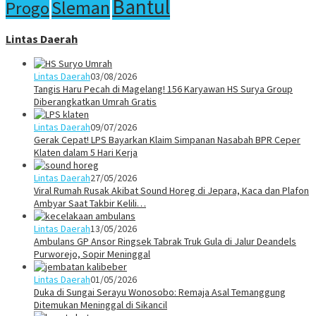
Bantul
Sleman
Progo
Lintas Daerah
Lintas Daerah
03/08/2026
Tangis Haru Pecah di Magelang! 156 Karyawan HS Surya Group
Diberangkatkan Umrah Gratis
Lintas Daerah
09/07/2026
Gerak Cepat! LPS Bayarkan Klaim Simpanan Nasabah BPR Ceper
Klaten dalam 5 Hari Kerja
Lintas Daerah
27/05/2026
Viral Rumah Rusak Akibat Sound Horeg di Jepara, Kaca dan Plafon
Ambyar Saat Takbir Kelili…
Lintas Daerah
13/05/2026
Ambulans GP Ansor Ringsek Tabrak Truk Gula di Jalur Deandels
Purworejo, Sopir Meninggal
Lintas Daerah
01/05/2026
Duka di Sungai Serayu Wonosobo: Remaja Asal Temanggung
Ditemukan Meninggal di Sikancil