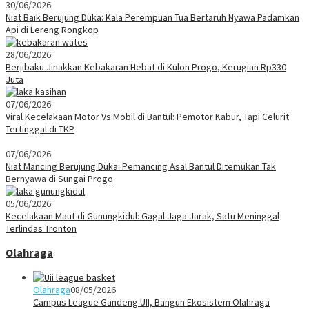
30/06/2026
Niat Baik Berujung Duka: Kala Perempuan Tua Bertaruh Nyawa Padamkan
Api di Lereng Rongkop
28/06/2026
Berjibaku Jinakkan Kebakaran Hebat di Kulon Progo, Kerugian Rp330
Juta
07/06/2026
Viral Kecelakaan Motor Vs Mobil di Bantul: Pemotor Kabur, Tapi Celurit
Tertinggal di TKP
07/06/2026
Niat Mancing Berujung Duka: Pemancing Asal Bantul Ditemukan Tak
Bernyawa di Sungai Progo
05/06/2026
Kecelakaan Maut di Gunungkidul: Gagal Jaga Jarak, Satu Meninggal
Terlindas Tronton
Olahraga
Olahraga
08/05/2026
Campus League Gandeng UII, Bangun Ekosistem Olahraga