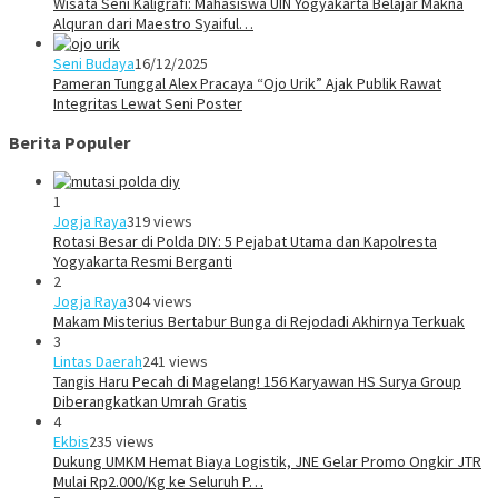
Wisata Seni Kaligrafi: Mahasiswa UIN Yogyakarta Belajar Makna
Alquran dari Maestro Syaiful…
Seni Budaya
16/12/2025
Pameran Tunggal Alex Pracaya “Ojo Urik” Ajak Publik Rawat
Integritas Lewat Seni Poster
Berita Populer
1
Jogja Raya
319 views
Rotasi Besar di Polda DIY: 5 Pejabat Utama dan Kapolresta
Yogyakarta Resmi Berganti
2
Jogja Raya
304 views
Makam Misterius Bertabur Bunga di Rejodadi Akhirnya Terkuak
3
Lintas Daerah
241 views
Tangis Haru Pecah di Magelang! 156 Karyawan HS Surya Group
Diberangkatkan Umrah Gratis
4
Ekbis
235 views
Dukung UMKM Hemat Biaya Logistik, JNE Gelar Promo Ongkir JTR
Mulai Rp2.000/Kg ke Seluruh P…