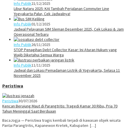
Info Publik
21/12/2025
Libur Nataru 2025: KAI Tambah Perjalanan Commuter Line
Yogyakarta-Palur, Cek Jadwalnya!
Info Publik
01/12/2025
Jadwal Pelayanan SIM Sleman Desember 2025, Cek Lokasi & Jam
Operasional Terbaru
Info Publik
26/11/2025
STOP Penagihan Debt Collector Kasar: Ini Aturan Hukum yang
Wajib Diketahui Semua Warga
Info Publik
11/11/2025
Jadwal dan Lokasi Pemadaman Listrik di Yogyakarta, Selasa 11
November 2025
Peristiwa
Peristiwa
30/07/2026
Kencan Berujung Maut di Parangtritis: Tragedi Kamar 30 Ribu, Pria 70
Tahun Meninggal Saat Berduaan
BacaJogja — Peristiwa tragis kembali terjadi di kawasan objek wisata
Pantai Parangtritis, Kapanewon Kretek, Kabupaten […]