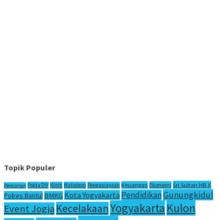
Topik Populer
Sri Sultan HB X
Keuangan
Ekonomi
Polda DIY
Klitih
Malioboro
Penganiayaan
Pencurian
Gunungkidul
Pendidikan
Kota Yogyakarta
Polres Bantul
BMKG
Yogyakarta
Kulon
Kecelakaan
Event Jogja