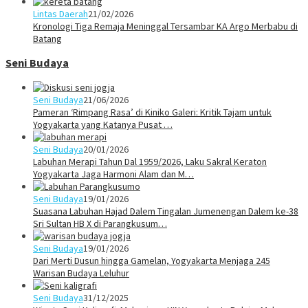
Lintas Daerah
21/02/2026
Kronologi Tiga Remaja Meninggal Tersambar KA Argo Merbabu di
Batang
Seni Budaya
Seni Budaya
21/06/2026
Pameran ‘Rimpang Rasa’ di Kiniko Galeri: Kritik Tajam untuk
Yogyakarta yang Katanya Pusat …
Seni Budaya
20/01/2026
Labuhan Merapi Tahun Dal 1959/2026, Laku Sakral Keraton
Yogyakarta Jaga Harmoni Alam dan M…
Seni Budaya
19/01/2026
Suasana Labuhan Hajad Dalem Tingalan Jumenengan Dalem ke-38
Sri Sultan HB X di Parangkusum…
Seni Budaya
19/01/2026
Dari Merti Dusun hingga Gamelan, Yogyakarta Menjaga 245
Warisan Budaya Leluhur
Seni Budaya
31/12/2025