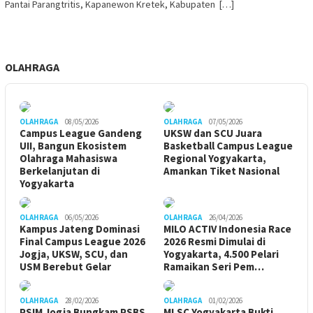
Pantai Parangtritis, Kapanewon Kretek, Kabupaten […]
OLAHRAGA
OLAHRAGA
08/05/2026
OLAHRAGA
07/05/2026
Campus League Gandeng
UKSW dan SCU Juara
UII, Bangun Ekosistem
Basketball Campus League
Olahraga Mahasiswa
Regional Yogyakarta,
Berkelanjutan di
Amankan Tiket Nasional
Yogyakarta
OLAHRAGA
06/05/2026
OLAHRAGA
26/04/2026
Kampus Jateng Dominasi
MILO ACTIV Indonesia Race
Final Campus League 2026
2026 Resmi Dimulai di
Jogja, UKSW, SCU, dan
Yogyakarta, 4.500 Pelari
USM Berebut Gelar
Ramaikan Seri Pem…
OLAHRAGA
28/02/2026
OLAHRAGA
01/02/2026
PSIM Jogja Bungkam PSBS
MLSC Yogyakarta Bukti