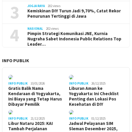
3
JOGJA RAYA
202 views
Kemiskinan DIY Turun Jadi 9,70%, Catat Rekor
Penurunan Tertinggi di Jawa
4
NASIONAL
202 views
Pimpin Strategi Komunikasi JNE, Kurnia
Nugraha Sabet Indonesia Public Relations Top
Leader…
INFO PUBLIK
INFO PUBLIK
10/01/2026
INFO PUBLIK
26/12/2025
Gratis Balik Nama
Liburan Aman ke
Kendaraan di Yogyakarta,
Yogyakarta: Ini Checklist
Ini Biaya yang Tetap Harus
Penting dan Lokasi Pos
Dibayar Pemilik
Kesehatan di DIY
INFO PUBLIK
21/12/2025
INFO PUBLIK
01/12/2025
Libur Nataru 2025: KAI
Jadwal Pelayanan SIM
Tambah Perjalanan
Sleman Desember 2025,