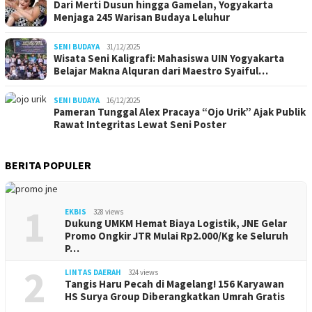
Dari Merti Dusun hingga Gamelan, Yogyakarta
Menjaga 245 Warisan Budaya Leluhur
SENI BUDAYA
31/12/2025
Wisata Seni Kaligrafi: Mahasiswa UIN Yogyakarta
Belajar Makna Alquran dari Maestro Syaiful…
SENI BUDAYA
16/12/2025
Pameran Tunggal Alex Pracaya “Ojo Urik” Ajak Publik
Rawat Integritas Lewat Seni Poster
BERITA POPULER
1
EKBIS
328 views
Dukung UMKM Hemat Biaya Logistik, JNE Gelar
Promo Ongkir JTR Mulai Rp2.000/Kg ke Seluruh
P…
2
LINTAS DAERAH
324 views
Tangis Haru Pecah di Magelang! 156 Karyawan
HS Surya Group Diberangkatkan Umrah Gratis