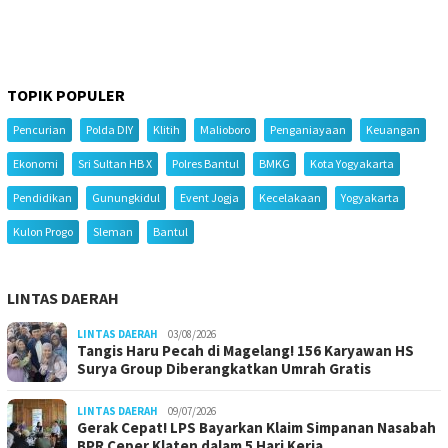
TOPIK POPULER
Pencurian
Polda DIY
Klitih
Malioboro
Penganiayaan
Keuangan
Ekonomi
Sri Sultan HB X
Polres Bantul
BMKG
Kota Yogyakarta
Pendidikan
Gunungkidul
Event Jogja
Kecelakaan
Yogyakarta
Kulon Progo
Sleman
Bantul
LINTAS DAERAH
LINTAS DAERAH
03/08/2026
Tangis Haru Pecah di Magelang! 156 Karyawan HS
Surya Group Diberangkatkan Umrah Gratis
LINTAS DAERAH
09/07/2026
Gerak Cepat! LPS Bayarkan Klaim Simpanan Nasabah
BPR Ceper Klaten dalam 5 Hari Kerja