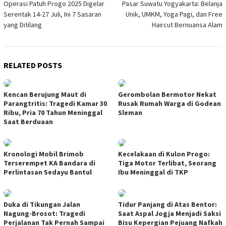
Operasi Patuh Progo 2025 Digelar
Pasar Suwatu Yogyakarta: Belanja
navigation
Serentak 14-27 Juli, Ini 7 Sasaran
Unik, UMKM, Yoga Pagi, dan Free
yang Ditilang
Haircut Bernuansa Alam
RELATED POSTS
Kencan Berujung Maut di
Gerombolan Bermotor Nekat
Parangtritis: Tragedi Kamar 30
Rusak Rumah Warga di Godean
Ribu, Pria 70 Tahun Meninggal
Sleman
Saat Berduaan
Kronologi Mobil Brimob
Kecelakaan di Kulon Progo:
Terserempet KA Bandara di
Tiga Motor Terlibat, Seorang
Perlintasan Sedayu Bantul
Ibu Meninggal di TKP
Duka di Tikungan Jalan
Tidur Panjang di Atas Bentor:
Nagung-Brosot: Tragedi
Saat Aspal Jogja Menjadi Saksi
Perjalanan Tak Pernah Sampai
Bisu Kepergian Pejuang Nafkah