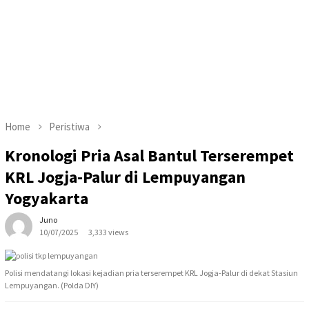
Home
Peristiwa
Kronologi Pria Asal Bantul Terserempet
KRL Jogja-Palur di Lempuyangan
Yogyakarta
Juno
10/07/2025
3,333 views
Polisi mendatangi lokasi kejadian pria terserempet KRL Jogja-Palur di dekat Stasiun
Lempuyangan. (Polda DIY)