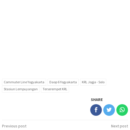
Commuter Line Yogyakarta
Daop 6 Yogyakarta
KRL Jogja - Solo
Stasiun Lempuyangan
Terserempet KRL
SHARE
Post
Previous post
Next post