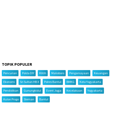
TOPIK POPULER
Pencurian
Polda DIY
Klitih
Malioboro
Penganiayaan
Keuangan
Ekonomi
Sri Sultan HB X
Polres Bantul
BMKG
Kota Yogyakarta
Pendidikan
Gunungkidul
Event Jogja
Kecelakaan
Yogyakarta
Kulon Progo
Sleman
Bantul