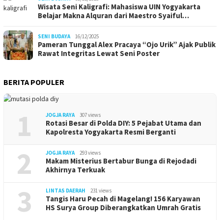
Wisata Seni Kaligrafi: Mahasiswa UIN Yogyakarta
Belajar Makna Alquran dari Maestro Syaiful…
SENI BUDAYA
16/12/2025
Pameran Tunggal Alex Pracaya “Ojo Urik” Ajak Publik
Rawat Integritas Lewat Seni Poster
BERITA POPULER
1
JOGJA RAYA
307 views
Rotasi Besar di Polda DIY: 5 Pejabat Utama dan
Kapolresta Yogyakarta Resmi Berganti
2
JOGJA RAYA
293 views
Makam Misterius Bertabur Bunga di Rejodadi
Akhirnya Terkuak
3
LINTAS DAERAH
231 views
Tangis Haru Pecah di Magelang! 156 Karyawan
HS Surya Group Diberangkatkan Umrah Gratis