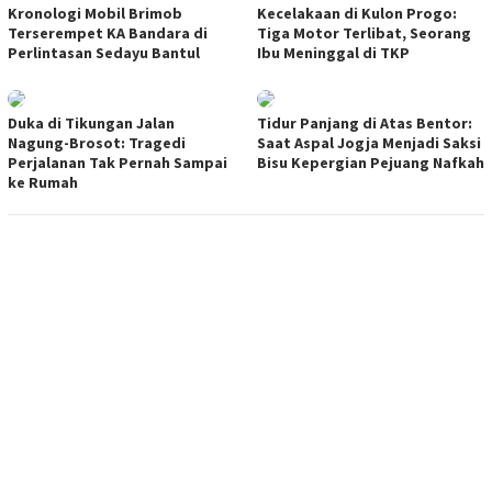
Kronologi Mobil Brimob
Kecelakaan di Kulon Progo:
Terserempet KA Bandara di
Tiga Motor Terlibat, Seorang
Perlintasan Sedayu Bantul
Ibu Meninggal di TKP
Duka di Tikungan Jalan
Tidur Panjang di Atas Bentor:
Nagung-Brosot: Tragedi
Saat Aspal Jogja Menjadi Saksi
Perjalanan Tak Pernah Sampai
Bisu Kepergian Pejuang Nafkah
ke Rumah