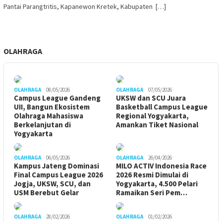
Pantai Parangtritis, Kapanewon Kretek, Kabupaten […]
OLAHRAGA
OLAHRAGA
08/05/2026
OLAHRAGA
07/05/2026
Campus League Gandeng
UKSW dan SCU Juara
UII, Bangun Ekosistem
Basketball Campus League
Olahraga Mahasiswa
Regional Yogyakarta,
Berkelanjutan di
Amankan Tiket Nasional
Yogyakarta
OLAHRAGA
06/05/2026
OLAHRAGA
26/04/2026
Kampus Jateng Dominasi
MILO ACTIV Indonesia Race
Final Campus League 2026
2026 Resmi Dimulai di
Jogja, UKSW, SCU, dan
Yogyakarta, 4.500 Pelari
USM Berebut Gelar
Ramaikan Seri Pem…
OLAHRAGA
28/02/2026
OLAHRAGA
01/02/2026