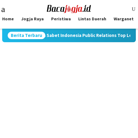
Skip
Mobile
to
Menu
content
Home
Jogja Raya
Peristiwa
Lintas Daerah
Warganet
ia Nugraha Sabet Indonesia Public Relations Top Leader 2026
Berita Terbaru