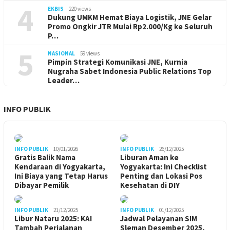
4
EKBIS
220 views
Dukung UMKM Hemat Biaya Logistik, JNE Gelar
Promo Ongkir JTR Mulai Rp2.000/Kg ke Seluruh
P…
5
NASIONAL
59 views
Pimpin Strategi Komunikasi JNE, Kurnia
Nugraha Sabet Indonesia Public Relations Top
Leader…
INFO PUBLIK
INFO PUBLIK
10/01/2026
INFO PUBLIK
26/12/2025
Gratis Balik Nama
Liburan Aman ke
Kendaraan di Yogyakarta,
Yogyakarta: Ini Checklist
Ini Biaya yang Tetap Harus
Penting dan Lokasi Pos
Dibayar Pemilik
Kesehatan di DIY
INFO PUBLIK
21/12/2025
INFO PUBLIK
01/12/2025
Libur Nataru 2025: KAI
Jadwal Pelayanan SIM
Tambah Perjalanan
Sleman Desember 2025,