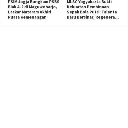
PSIM Jogja Bungkam PSBS
MLSC Yogyakarta Bukti
Biak 4-2 di Maguwoharjo,
Kekuatan Pembinaan
Laskar Mataram Akhiri
Sepak Bola Putri: Talenta
Puasa Kemenangan
Baru Bersinar, Regenera…