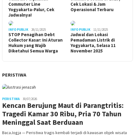
Commuter Line
Cek Lokasi & Jam
Yogyakarta-Palur, Cek
Operasional Terbaru
Jadwalnya!
INFO PUBLIK
26/11/2025
INFO PUBLIK
11/11/2025
STOP Penagihan Debt
Jadwal dan Lokasi
Collector Kasar: Ini Aturan
Pemadaman Listrik di
Hukum yang Wajib
Yogyakarta, Selasa 11
Diketahui Semua Warga
November 2025
PERISTIWA
PERISTIWA
30/07/2026
Kencan Berujung Maut di Parangtritis:
Tragedi Kamar 30 Ribu, Pria 70 Tahun
Meninggal Saat Berduaan
BacaJogja — Peristiwa tragis kembali terjadi di kawasan objek wisata