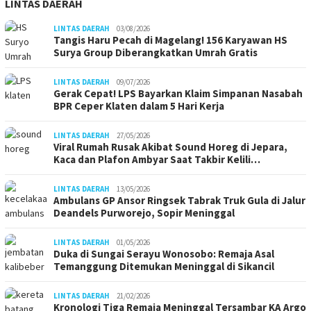
LINTAS DAERAH
LINTAS DAERAH
03/08/2026
Tangis Haru Pecah di Magelang! 156 Karyawan HS
Surya Group Diberangkatkan Umrah Gratis
LINTAS DAERAH
09/07/2026
Gerak Cepat! LPS Bayarkan Klaim Simpanan Nasabah
BPR Ceper Klaten dalam 5 Hari Kerja
LINTAS DAERAH
27/05/2026
Viral Rumah Rusak Akibat Sound Horeg di Jepara,
Kaca dan Plafon Ambyar Saat Takbir Kelili…
LINTAS DAERAH
13/05/2026
Ambulans GP Ansor Ringsek Tabrak Truk Gula di Jalur
Deandels Purworejo, Sopir Meninggal
LINTAS DAERAH
01/05/2026
Duka di Sungai Serayu Wonosobo: Remaja Asal
Temanggung Ditemukan Meninggal di Sikancil
LINTAS DAERAH
21/02/2026
Kronologi Tiga Remaja Meninggal Tersambar KA Argo