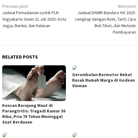
Post
Previous post
Next post
Jadwal Pemadaman Listrik PLN
Jadwal DAMRI Bandara YIA 2025:
navigation
Yogyakarta Senin 21 Juli 2025: Kota
Lengkap dengan Rute, Tarif, Cara
Jogja, Bantul, dan Kalasan
Beli Tiket, dan Metode
Pembayaran
RELATED POSTS
Gerombolan Bermotor Nekat
Rusak Rumah Warga di Godean
Sleman
Kencan Berujung Maut di
Parangtritis: Tragedi Kamar 30
Ribu, Pria 70 Tahun Meninggal
Saat Berduaan