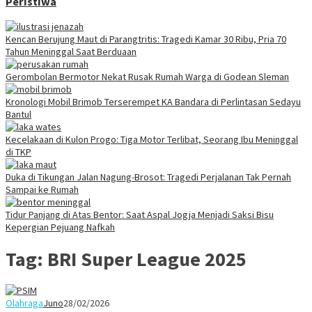
Peristiwa
Kencan Berujung Maut di Parangtritis: Tragedi Kamar 30 Ribu, Pria 70
Tahun Meninggal Saat Berduaan
Gerombolan Bermotor Nekat Rusak Rumah Warga di Godean Sleman
Kronologi Mobil Brimob Terserempet KA Bandara di Perlintasan Sedayu
Bantul
Kecelakaan di Kulon Progo: Tiga Motor Terlibat, Seorang Ibu Meninggal
di TKP
Duka di Tikungan Jalan Nagung-Brosot: Tragedi Perjalanan Tak Pernah
Sampai ke Rumah
Tidur Panjang di Atas Bentor: Saat Aspal Jogja Menjadi Saksi Bisu
Kepergian Pejuang Nafkah
Tag:
BRI Super League 2025
Olahraga
Juno
28/02/2026