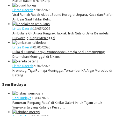
Klaten dalam 5 Hari Kerja
Lintas Daerah
27/05/2026
Viral Rumah Rusak Akibat Sound Horeg di Jepara, Kaca dan Plafon
Ambyar Saat Takbir Kelili…
Lintas Daerah
13/05/2026
Ambulans GP Ansor Ringsek Tabrak Truk Gula di Jalur Deandels
Purworejo, Sopir Meninggal
Lintas Daerah
01/05/2026
Duka di Sungai Serayu Wonosobo: Remaja Asal Temanggung
Ditemukan Meninggal di Sikancil
Lintas Daerah
21/02/2026
Kronologi Tiga Remaja Meninggal Tersambar KA Argo Merbabu di
Batang
Seni Budaya
Seni Budaya
21/06/2026
Pameran ‘Rimpang Rasa’ di Kiniko Galeri: Kritik Tajam untuk
Yogyakarta yang Katanya Pusat …