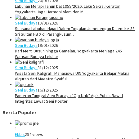
Seni Budaya
20/01/2026
Labuhan Merapi Tahun Dal 1959/2026, Laku Sakral Keraton
Yogyakarta Jaga Harmoni Alam dan M…
Seni Budaya
19/01/2026
Suasana Labuhan Hajad Dalem Tingalan Jumenengan Dalem ke-38
Sri Sultan HB X di Parangkusum…
Seni Budaya
19/01/2026
Dari Merti Dusun hingga Gamelan, Yogyakarta Menjaga 245
Warisan Budaya Leluhur
Seni Budaya
31/12/2025
Wisata Seni Kaligrafi: Mahasiswa UIN Yogyakarta Belajar Makna
Alquran dari Maestro Syaiful…
Seni Budaya
16/12/2025
Pameran Tunggal Alex Pracaya “Ojo Urik” Ajak Publik Rawat
Integritas Lewat Seni Poster
Berita Populer
1
Ekbis
294 views