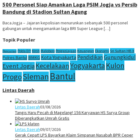
500 Personel Siap Amankan Laga PSIM Jogja vs Persib
Bandung di Stadion Sultan Agung
BacaJogja – Jajaran kepolisian menurunkan sebanyak 500 personel
gabungan untuk mengamankan laga BRI Super League […]
Topik Populer
Sri Sultan HB X
Keuangan
Ekonomi
Polda DIY
Klitih
Malioboro
Penganiayaan
Pencurian
Gunungkidul
Pendidikan
Kota Yogyakarta
Polres Bantul
BMKG
Yogyakarta
Kulon
Kecelakaan
Event Jogja
Bantul
Sleman
Progo
Lintas Daerah
Lintas Daerah
03/08/2026
Tangis Haru Pecah di Magelang! 156 Karyawan HS Surya Group
Diberangkatkan Umrah Gratis
Lintas Daerah
09/07/2026
Gerak Cepat! LPS Bayarkan Klaim Simpanan Nasabah BPR Ceper