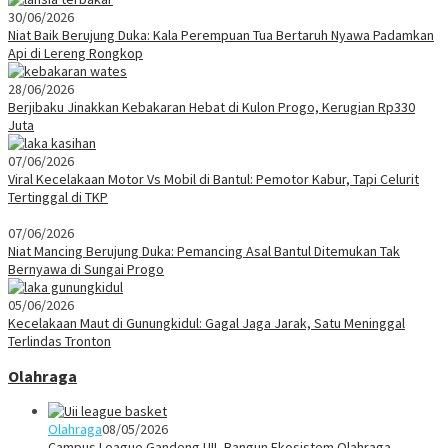
30/06/2026
Niat Baik Berujung Duka: Kala Perempuan Tua Bertaruh Nyawa Padamkan
Api di Lereng Rongkop
28/06/2026
Berjibaku Jinakkan Kebakaran Hebat di Kulon Progo, Kerugian Rp330
Juta
07/06/2026
Viral Kecelakaan Motor Vs Mobil di Bantul: Pemotor Kabur, Tapi Celurit
Tertinggal di TKP
07/06/2026
Niat Mancing Berujung Duka: Pemancing Asal Bantul Ditemukan Tak
Bernyawa di Sungai Progo
05/06/2026
Kecelakaan Maut di Gunungkidul: Gagal Jaga Jarak, Satu Meninggal
Terlindas Tronton
Olahraga
Olahraga
08/05/2026
Campus League Gandeng UII, Bangun Ekosistem Olahraga