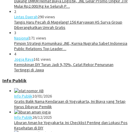
Dukung UMKM Hemat Biaya Logistik, JNE Gelar Promo Ongkir JTR
Mulai Rp2.000/Kg ke Seluruh P…
2
Lintas Daerah
290 views
Tangis Haru Pecah di Magelang! 156 Karyawan HS Surya Group
Diberangkatkan Umrah Gratis
3
Nasional
171 views
Pimpin Strategi Komunikasi JNE, Kurnia Nugraha Sabet Indonesia
Public Relations Top Leader…
4
Jogja Raya
161 views
Kemiskinan DIY Turun Jadi 9,70%, Catat Rekor Penurunan
Tertinggi di Jawa
Info Publik
Info Publik
10/01/2026
Gratis Balik Nama Kendaraan di Yogyakarta, Ini Biaya yang Tetap
Harus Dibayar Pemilik
Info Publik
26/12/2025
Liburan Aman ke Yogyakarta: Ini Checklist Penting dan Lokasi Pos
Kesehatan di DIY