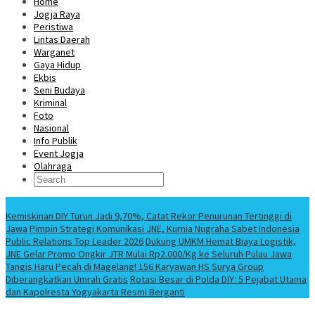
Home
Jogja Raya
Peristiwa
Lintas Daerah
Warganet
Gaya Hidup
Ekbis
Seni Budaya
Kriminal
Foto
Nasional
Info Publik
Event Jogja
Olahraga
Berita Terbaru
Kemiskinan DIY Turun Jadi 9,70%, Catat Rekor Penurunan Tertinggi di
Jawa
Pimpin Strategi Komunikasi JNE, Kurnia Nugraha Sabet Indonesia
Public Relations Top Leader 2026
Dukung UMKM Hemat Biaya Logistik,
JNE Gelar Promo Ongkir JTR Mulai Rp2.000/Kg ke Seluruh Pulau Jawa
Tangis Haru Pecah di Magelang! 156 Karyawan HS Surya Group
Diberangkatkan Umrah Gratis
Rotasi Besar di Polda DIY: 5 Pejabat Utama
dan Kapolresta Yogyakarta Resmi Berganti