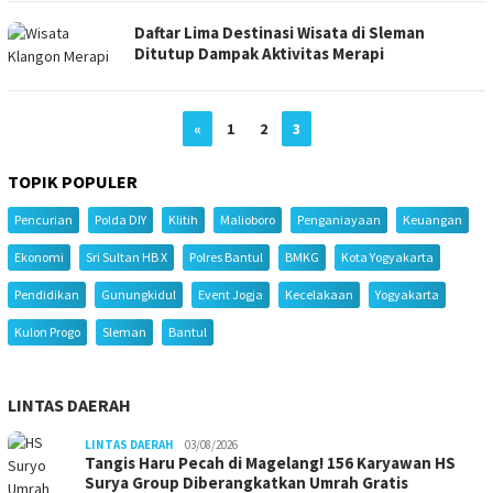
Daftar Lima Destinasi Wisata di Sleman
Ditutup Dampak Aktivitas Merapi
«
1
2
3
TOPIK POPULER
Pencurian
Polda DIY
Klitih
Malioboro
Penganiayaan
Keuangan
Ekonomi
Sri Sultan HB X
Polres Bantul
BMKG
Kota Yogyakarta
Pendidikan
Gunungkidul
Event Jogja
Kecelakaan
Yogyakarta
Kulon Progo
Sleman
Bantul
LINTAS DAERAH
LINTAS DAERAH
03/08/2026
Tangis Haru Pecah di Magelang! 156 Karyawan HS
Surya Group Diberangkatkan Umrah Gratis