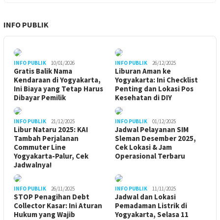
INFO PUBLIK
INFO PUBLIK
10/01/2026
INFO PUBLIK
26/12/2025
Gratis Balik Nama
Liburan Aman ke
Kendaraan di Yogyakarta,
Yogyakarta: Ini Checklist
Ini Biaya yang Tetap Harus
Penting dan Lokasi Pos
Dibayar Pemilik
Kesehatan di DIY
INFO PUBLIK
21/12/2025
INFO PUBLIK
01/12/2025
Libur Nataru 2025: KAI
Jadwal Pelayanan SIM
Tambah Perjalanan
Sleman Desember 2025,
Commuter Line
Cek Lokasi & Jam
Yogyakarta-Palur, Cek
Operasional Terbaru
Jadwalnya!
INFO PUBLIK
26/11/2025
INFO PUBLIK
11/11/2025
STOP Penagihan Debt
Jadwal dan Lokasi
Collector Kasar: Ini Aturan
Pemadaman Listrik di
Hukum yang Wajib
Yogyakarta, Selasa 11