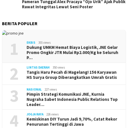
Pameran Tunggal Alex Pracaya “Ojo Urik” Ajak Publik
Rawat Integritas Lewat Seni Poster
BERITA POPULER
1
EKBIS
355 views
Dukung UMKM Hemat Biaya Logistik, JNE Gelar
Promo Ongkir JTR Mulai Rp2.000/Kg ke Seluruh
P…
2
LINTAS DAERAH
350 views
Tangis Haru Pecah di Magelang! 156 Karyawan
HS Surya Group Diberangkatkan Umrah Gratis
3
NASIONAL
227 views
Pimpin Strategi Komunikasi JNE, Kurnia
Nugraha Sabet Indonesia Public Relations Top
Leader…
4
JOGJA RAYA
226 views
Kemiskinan DIY Turun Jadi 9,70%, Catat Rekor
Penurunan Tertinggi di Jawa