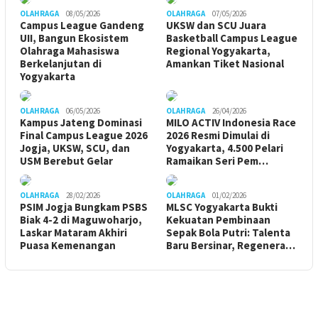
OLAHRAGA
08/05/2026
OLAHRAGA
07/05/2026
Campus League Gandeng
UKSW dan SCU Juara
UII, Bangun Ekosistem
Basketball Campus League
Olahraga Mahasiswa
Regional Yogyakarta,
Berkelanjutan di
Amankan Tiket Nasional
Yogyakarta
OLAHRAGA
06/05/2026
OLAHRAGA
26/04/2026
Kampus Jateng Dominasi
MILO ACTIV Indonesia Race
Final Campus League 2026
2026 Resmi Dimulai di
Jogja, UKSW, SCU, dan
Yogyakarta, 4.500 Pelari
USM Berebut Gelar
Ramaikan Seri Pem…
OLAHRAGA
28/02/2026
OLAHRAGA
01/02/2026
PSIM Jogja Bungkam PSBS
MLSC Yogyakarta Bukti
Biak 4-2 di Maguwoharjo,
Kekuatan Pembinaan
Laskar Mataram Akhiri
Sepak Bola Putri: Talenta
Puasa Kemenangan
Baru Bersinar, Regenera…