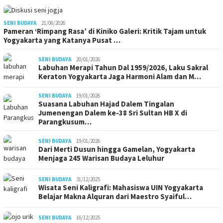
SENI BUDAYA
21/06/2026
Pameran ‘Rimpang Rasa’ di Kiniko Galeri: Kritik Tajam untuk
Yogyakarta yang Katanya Pusat …
SENI BUDAYA
20/01/2026
Labuhan Merapi Tahun Dal 1959/2026, Laku Sakral
Keraton Yogyakarta Jaga Harmoni Alam dan M…
SENI BUDAYA
19/01/2026
Suasana Labuhan Hajad Dalem Tingalan
Jumenengan Dalem ke-38 Sri Sultan HB X di
Parangkusum…
SENI BUDAYA
19/01/2026
Dari Merti Dusun hingga Gamelan, Yogyakarta
Menjaga 245 Warisan Budaya Leluhur
SENI BUDAYA
31/12/2025
Wisata Seni Kaligrafi: Mahasiswa UIN Yogyakarta
Belajar Makna Alquran dari Maestro Syaiful…
SENI BUDAYA
16/12/2025