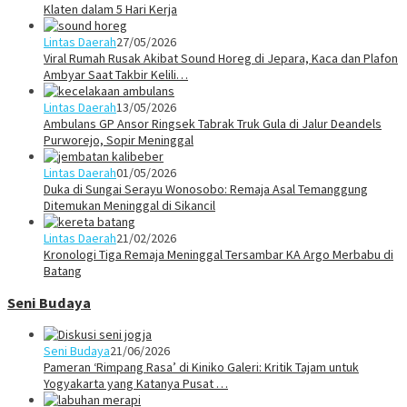
Klaten dalam 5 Hari Kerja
Lintas Daerah
27/05/2026
Viral Rumah Rusak Akibat Sound Horeg di Jepara, Kaca dan Plafon
Ambyar Saat Takbir Kelili…
Lintas Daerah
13/05/2026
Ambulans GP Ansor Ringsek Tabrak Truk Gula di Jalur Deandels
Purworejo, Sopir Meninggal
Lintas Daerah
01/05/2026
Duka di Sungai Serayu Wonosobo: Remaja Asal Temanggung
Ditemukan Meninggal di Sikancil
Lintas Daerah
21/02/2026
Kronologi Tiga Remaja Meninggal Tersambar KA Argo Merbabu di
Batang
Seni Budaya
Seni Budaya
21/06/2026
Pameran ‘Rimpang Rasa’ di Kiniko Galeri: Kritik Tajam untuk
Yogyakarta yang Katanya Pusat …