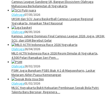
Campus League Gandeng UII, Bangun Ekosistem Olahraga
Mahasiswa Berkelanjutan di Yogyakarta
Olahraga
07/05/2026
UKSW dan SCU Juara Basketball Campus League Regional
Yogyakarta, Amankan Tiket Nasional
Olahraga
06/05/2026
Kampus Jateng Dominasi Final Campus League 2026 Jogja, UKSW,
SCU, dan USM Berebut Gelar
Olahraga
26/04/2026
MILO ACTIV Indonesia Race 2026 Resmi Dimulai di Yogyakarta,
4.500 Pelari Ramaikan Seri Pem…
Olahraga
28/02/2026
PSIM Jogja Bungkam PSBS Biak 4-2 di Maguwoharjo, Laskar
Mataram Akhiri Puasa Kemenangan
Olahraga
01/02/2026
MLSC Yogyakarta Bukti Kekuatan Pembinaan Sepak Bola Putri:
Talenta Baru Bersinar, Regenera…