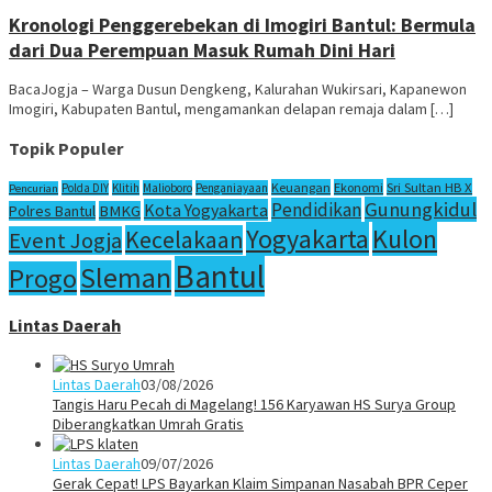
Kronologi Penggerebekan di Imogiri Bantul: Bermula
dari Dua Perempuan Masuk Rumah Dini Hari
BacaJogja – Warga Dusun Dengkeng, Kalurahan Wukirsari, Kapanewon
Imogiri, Kabupaten Bantul, mengamankan delapan remaja dalam […]
Topik Populer
Sri Sultan HB X
Keuangan
Ekonomi
Polda DIY
Klitih
Malioboro
Penganiayaan
Pencurian
Gunungkidul
Pendidikan
Kota Yogyakarta
Polres Bantul
BMKG
Yogyakarta
Kulon
Kecelakaan
Event Jogja
Bantul
Sleman
Progo
Lintas Daerah
Lintas Daerah
03/08/2026
Tangis Haru Pecah di Magelang! 156 Karyawan HS Surya Group
Diberangkatkan Umrah Gratis
Lintas Daerah
09/07/2026
Gerak Cepat! LPS Bayarkan Klaim Simpanan Nasabah BPR Ceper