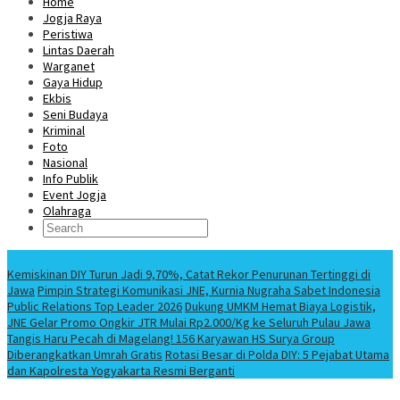
Home
Jogja Raya
Peristiwa
Lintas Daerah
Warganet
Gaya Hidup
Ekbis
Seni Budaya
Kriminal
Foto
Nasional
Info Publik
Event Jogja
Olahraga
Berita Terbaru
Kemiskinan DIY Turun Jadi 9,70%, Catat Rekor Penurunan Tertinggi di
Jawa
Pimpin Strategi Komunikasi JNE, Kurnia Nugraha Sabet Indonesia
Public Relations Top Leader 2026
Dukung UMKM Hemat Biaya Logistik,
JNE Gelar Promo Ongkir JTR Mulai Rp2.000/Kg ke Seluruh Pulau Jawa
Tangis Haru Pecah di Magelang! 156 Karyawan HS Surya Group
Diberangkatkan Umrah Gratis
Rotasi Besar di Polda DIY: 5 Pejabat Utama
dan Kapolresta Yogyakarta Resmi Berganti