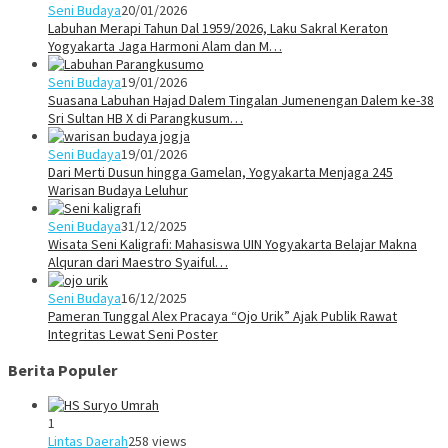
Seni Budaya
20/01/2026
Labuhan Merapi Tahun Dal 1959/2026, Laku Sakral Keraton
Yogyakarta Jaga Harmoni Alam dan M…
Seni Budaya
19/01/2026
Suasana Labuhan Hajad Dalem Tingalan Jumenengan Dalem ke-38
Sri Sultan HB X di Parangkusum…
Seni Budaya
19/01/2026
Dari Merti Dusun hingga Gamelan, Yogyakarta Menjaga 245
Warisan Budaya Leluhur
Seni Budaya
31/12/2025
Wisata Seni Kaligrafi: Mahasiswa UIN Yogyakarta Belajar Makna
Alquran dari Maestro Syaiful…
Seni Budaya
16/12/2025
Pameran Tunggal Alex Pracaya “Ojo Urik” Ajak Publik Rawat
Integritas Lewat Seni Poster
Berita Populer
1
Lintas Daerah
258 views