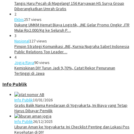
Tangis Haru Pecah di Magelang! 156 Karyawan HS Surya Group
Diberangkatkan Umrah Gratis
2
Ekbis
257 views
Dukung UMKM Hemat Biaya Logistik, JNE Gelar Promo Ongkir JTR
Mulai Rp2.000/Kg ke Seluruh P…
3
Nasional
127 views
Pimpin Strategi Komunikasi JNE, Kurnia Nugraha Sabet Indonesia
Public Relations Top Leader…
4
Jogja Raya
90 views
Kemiskinan DIY Turun Jadi 9,70%, Catat Rekor Penurunan
Tertinggi di Jawa
Info Publik
Info Publik
10/01/2026
Gratis Balik Nama Kendaraan di Yogyakarta, Ini Biaya yang Tetap
Harus Dibayar Pemilik
Info Publik
26/12/2025
Liburan Aman ke Yogyakarta: Ini Checklist Penting dan Lokasi Pos
Kesehatan di DIY