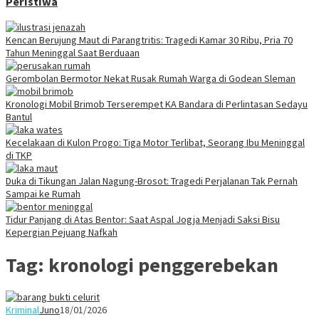
Peristiwa
Kencan Berujung Maut di Parangtritis: Tragedi Kamar 30 Ribu, Pria 70
Tahun Meninggal Saat Berduaan
Gerombolan Bermotor Nekat Rusak Rumah Warga di Godean Sleman
Kronologi Mobil Brimob Terserempet KA Bandara di Perlintasan Sedayu
Bantul
Kecelakaan di Kulon Progo: Tiga Motor Terlibat, Seorang Ibu Meninggal
di TKP
Duka di Tikungan Jalan Nagung-Brosot: Tragedi Perjalanan Tak Pernah
Sampai ke Rumah
Tidur Panjang di Atas Bentor: Saat Aspal Jogja Menjadi Saksi Bisu
Kepergian Pejuang Nafkah
Tag:
kronologi penggerebekan
Kriminal
Juno
18/01/2026