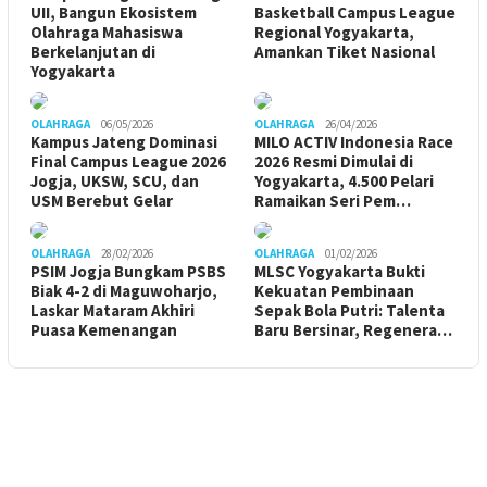
UII, Bangun Ekosistem
Basketball Campus League
Olahraga Mahasiswa
Regional Yogyakarta,
Berkelanjutan di
Amankan Tiket Nasional
Yogyakarta
OLAHRAGA
06/05/2026
OLAHRAGA
26/04/2026
Kampus Jateng Dominasi
MILO ACTIV Indonesia Race
Final Campus League 2026
2026 Resmi Dimulai di
Jogja, UKSW, SCU, dan
Yogyakarta, 4.500 Pelari
USM Berebut Gelar
Ramaikan Seri Pem…
OLAHRAGA
28/02/2026
OLAHRAGA
01/02/2026
PSIM Jogja Bungkam PSBS
MLSC Yogyakarta Bukti
Biak 4-2 di Maguwoharjo,
Kekuatan Pembinaan
Laskar Mataram Akhiri
Sepak Bola Putri: Talenta
Puasa Kemenangan
Baru Bersinar, Regenera…