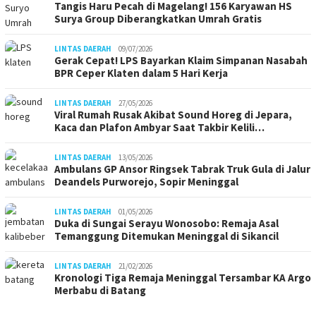
Tangis Haru Pecah di Magelang! 156 Karyawan HS
Surya Group Diberangkatkan Umrah Gratis
LINTAS DAERAH
09/07/2026
Gerak Cepat! LPS Bayarkan Klaim Simpanan Nasabah
BPR Ceper Klaten dalam 5 Hari Kerja
LINTAS DAERAH
27/05/2026
Viral Rumah Rusak Akibat Sound Horeg di Jepara,
Kaca dan Plafon Ambyar Saat Takbir Kelili…
LINTAS DAERAH
13/05/2026
Ambulans GP Ansor Ringsek Tabrak Truk Gula di Jalur
Deandels Purworejo, Sopir Meninggal
LINTAS DAERAH
01/05/2026
Duka di Sungai Serayu Wonosobo: Remaja Asal
Temanggung Ditemukan Meninggal di Sikancil
LINTAS DAERAH
21/02/2026
Kronologi Tiga Remaja Meninggal Tersambar KA Argo
Merbabu di Batang