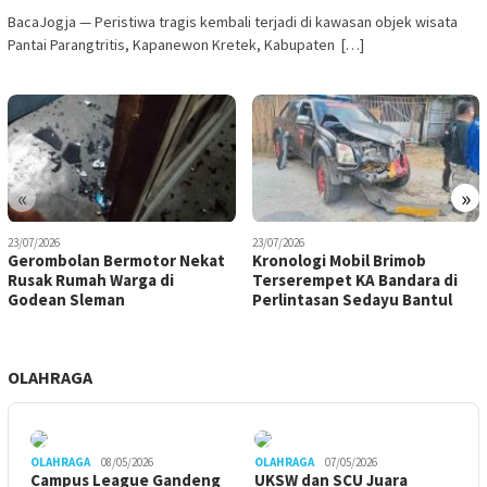
BacaJogja — Peristiwa tragis kembali terjadi di kawasan objek wisata
Pantai Parangtritis, Kapanewon Kretek, Kabupaten […]
«
»
23/07/2026
23/07/2026
Gerombolan Bermotor Nekat
Kronologi Mobil Brimob
Rusak Rumah Warga di
Terserempet KA Bandara di
Godean Sleman
Perlintasan Sedayu Bantul
OLAHRAGA
OLAHRAGA
08/05/2026
OLAHRAGA
07/05/2026
Campus League Gandeng
UKSW dan SCU Juara