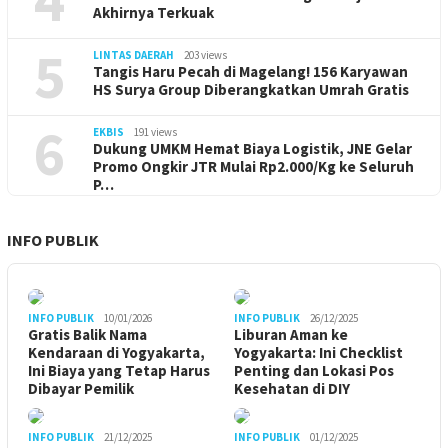
Akhirnya Terkuak
5
LINTAS DAERAH
203 views
Tangis Haru Pecah di Magelang! 156 Karyawan
HS Surya Group Diberangkatkan Umrah Gratis
6
EKBIS
191 views
Dukung UMKM Hemat Biaya Logistik, JNE Gelar
Promo Ongkir JTR Mulai Rp2.000/Kg ke Seluruh
P…
INFO PUBLIK
INFO PUBLIK
10/01/2026
INFO PUBLIK
26/12/2025
Gratis Balik Nama
Liburan Aman ke
Kendaraan di Yogyakarta,
Yogyakarta: Ini Checklist
Ini Biaya yang Tetap Harus
Penting dan Lokasi Pos
Dibayar Pemilik
Kesehatan di DIY
INFO PUBLIK
21/12/2025
INFO PUBLIK
01/12/2025