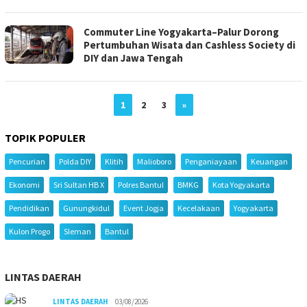
Commuter Line Yogyakarta–Palur Dorong
Pertumbuhan Wisata dan Cashless Society di
DIY dan Jawa Tengah
1
2
3
»
TOPIK POPULER
Pencurian
Polda DIY
Klitih
Malioboro
Penganiayaan
Keuangan
Ekonomi
Sri Sultan HB X
Polres Bantul
BMKG
Kota Yogyakarta
Pendidikan
Gunungkidul
Event Jogja
Kecelakaan
Yogyakarta
Kulon Progo
Sleman
Bantul
LINTAS DAERAH
LINTAS DAERAH
03/08/2026