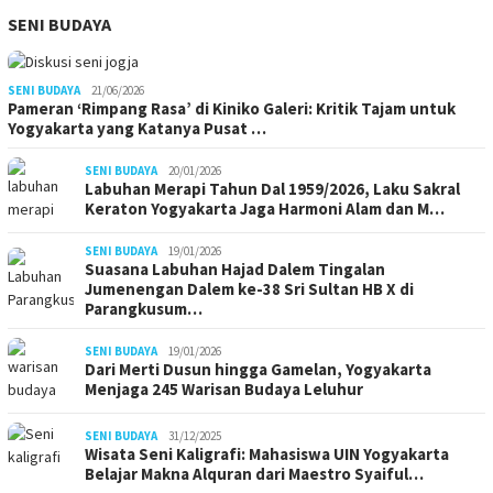
SENI BUDAYA
SENI BUDAYA
21/06/2026
Pameran ‘Rimpang Rasa’ di Kiniko Galeri: Kritik Tajam untuk
Yogyakarta yang Katanya Pusat …
SENI BUDAYA
20/01/2026
Labuhan Merapi Tahun Dal 1959/2026, Laku Sakral
Keraton Yogyakarta Jaga Harmoni Alam dan M…
SENI BUDAYA
19/01/2026
Suasana Labuhan Hajad Dalem Tingalan
Jumenengan Dalem ke-38 Sri Sultan HB X di
Parangkusum…
SENI BUDAYA
19/01/2026
Dari Merti Dusun hingga Gamelan, Yogyakarta
Menjaga 245 Warisan Budaya Leluhur
SENI BUDAYA
31/12/2025
Wisata Seni Kaligrafi: Mahasiswa UIN Yogyakarta
Belajar Makna Alquran dari Maestro Syaiful…