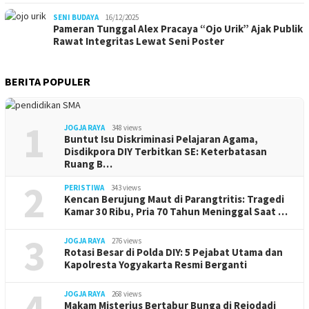
SENI BUDAYA
16/12/2025
Pameran Tunggal Alex Pracaya “Ojo Urik” Ajak Publik
Rawat Integritas Lewat Seni Poster
BERITA POPULER
1
JOGJA RAYA
348 views
Buntut Isu Diskriminasi Pelajaran Agama,
Disdikpora DIY Terbitkan SE: Keterbatasan
Ruang B…
2
PERISTIWA
343 views
Kencan Berujung Maut di Parangtritis: Tragedi
Kamar 30 Ribu, Pria 70 Tahun Meninggal Saat …
3
JOGJA RAYA
276 views
Rotasi Besar di Polda DIY: 5 Pejabat Utama dan
Kapolresta Yogyakarta Resmi Berganti
4
JOGJA RAYA
268 views
Makam Misterius Bertabur Bunga di Rejodadi