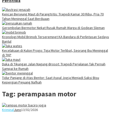
Peristiwa
Kencan Berujung Maut di Parangtritis: Tragedi Kamar 30 Ribu, Pria 70
Tahun Meninggal Saat Berduaan
Gerombolan Bermotor Nekat Rusak Rumah Warga di Godean Sleman
Kronologi Mobil Brimob Terserempet KA Bandara di Perlintasan Sedayu
Bantul
Kecelakaan di Kulon Progo: Tiga Motor Terlibat, Seorang Ibu Meninggal
di TKP
Duka di Tikungan Jalan Nagung-Brosot: Tragedi Perjalanan Tak Pernah
Sampai ke Rumah
Tidur Panjang di Atas Bentor: Saat Aspal Jogja Menjadi Saksi Bisu
Kepergian Pejuang Nafkah
Tag:
perampasan motor
Kriminal
Juno
13/02/2026