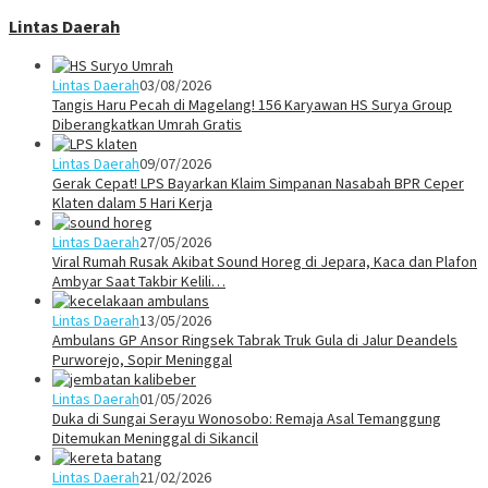
Lintas Daerah
Lintas Daerah
03/08/2026
Tangis Haru Pecah di Magelang! 156 Karyawan HS Surya Group
Diberangkatkan Umrah Gratis
Lintas Daerah
09/07/2026
Gerak Cepat! LPS Bayarkan Klaim Simpanan Nasabah BPR Ceper
Klaten dalam 5 Hari Kerja
Lintas Daerah
27/05/2026
Viral Rumah Rusak Akibat Sound Horeg di Jepara, Kaca dan Plafon
Ambyar Saat Takbir Kelili…
Lintas Daerah
13/05/2026
Ambulans GP Ansor Ringsek Tabrak Truk Gula di Jalur Deandels
Purworejo, Sopir Meninggal
Lintas Daerah
01/05/2026
Duka di Sungai Serayu Wonosobo: Remaja Asal Temanggung
Ditemukan Meninggal di Sikancil
Lintas Daerah
21/02/2026