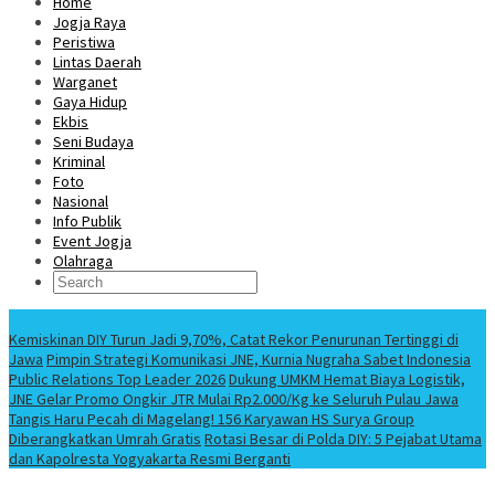
Home
Jogja Raya
Peristiwa
Lintas Daerah
Warganet
Gaya Hidup
Ekbis
Seni Budaya
Kriminal
Foto
Nasional
Info Publik
Event Jogja
Olahraga
Berita Terbaru
Kemiskinan DIY Turun Jadi 9,70%, Catat Rekor Penurunan Tertinggi di
Jawa
Pimpin Strategi Komunikasi JNE, Kurnia Nugraha Sabet Indonesia
Public Relations Top Leader 2026
Dukung UMKM Hemat Biaya Logistik,
JNE Gelar Promo Ongkir JTR Mulai Rp2.000/Kg ke Seluruh Pulau Jawa
Tangis Haru Pecah di Magelang! 156 Karyawan HS Surya Group
Diberangkatkan Umrah Gratis
Rotasi Besar di Polda DIY: 5 Pejabat Utama
dan Kapolresta Yogyakarta Resmi Berganti