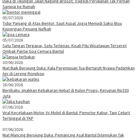
Duka di Tikungan Jalan Nagung-Brosot: Tragedi Perjalanan Tak Pernah
Sampai ke Rumah
05/07/2026
Tidur Panjang di Atas Bentor: Saat Aspal Jogja Menjadi Saksi Bisu
Kepergian Pejuang Nafkah
05/07/2026
Satu Tangan Tergapai, Satu Terlepas: Kisah Pilu Wisatawan Terseret
Ombak Pantai Goa Cemara Bantul
30/06/2026
Niat Baik Berujung Duka: Kala Perempuan Tua Bertaruh Nyawa Padamkan
Api di Lereng Rongkop
28/06/2026
Berjibaku Jinakkan Kebakaran Hebat di Kulon Progo, Kerugian Rp330
Juta
07/06/2026
Viral Kecelakaan Motor Vs Mobil di Bantul: Pemotor Kabur, Tapi Celurit
Tertinggal di TKP
07/06/2026
Niat Mancing Berujung Duka: Pemancing Asal Bantul Ditemukan Tak