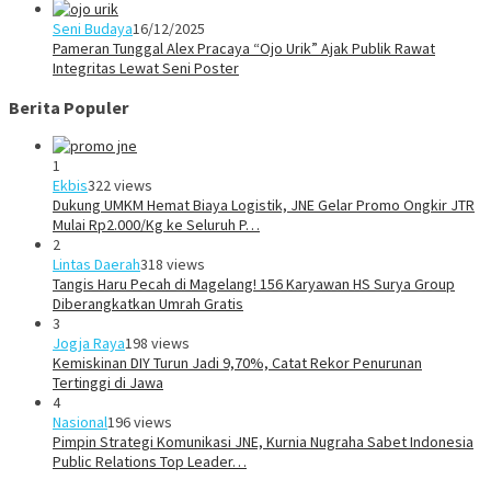
Seni Budaya
16/12/2025
Pameran Tunggal Alex Pracaya “Ojo Urik” Ajak Publik Rawat
Integritas Lewat Seni Poster
Berita Populer
1
Ekbis
322 views
Dukung UMKM Hemat Biaya Logistik, JNE Gelar Promo Ongkir JTR
Mulai Rp2.000/Kg ke Seluruh P…
2
Lintas Daerah
318 views
Tangis Haru Pecah di Magelang! 156 Karyawan HS Surya Group
Diberangkatkan Umrah Gratis
3
Jogja Raya
198 views
Kemiskinan DIY Turun Jadi 9,70%, Catat Rekor Penurunan
Tertinggi di Jawa
4
Nasional
196 views
Pimpin Strategi Komunikasi JNE, Kurnia Nugraha Sabet Indonesia
Public Relations Top Leader…