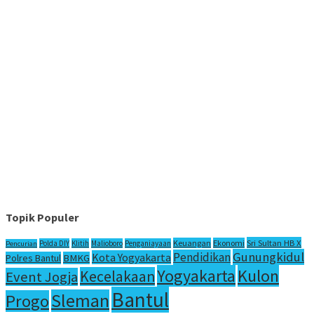
Topik Populer
Sri Sultan HB X
Keuangan
Ekonomi
Polda DIY
Klitih
Malioboro
Penganiayaan
Pencurian
Gunungkidul
Pendidikan
Kota Yogyakarta
Polres Bantul
BMKG
Yogyakarta
Kulon
Kecelakaan
Event Jogja
Bantul
Sleman
Progo