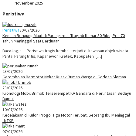
November 2025
Peristiwa
Peristiwa
30/07/2026
Kencan Berujung Maut di Parangtritis: Tragedi Kamar 30 Ribu, Pria 70
Tahun Meninggal Saat Berduaan
BacaJogja — Peristiwa tragis kembali terjadi di kawasan objek wisata
Pantai Parangtritis, Kapanewon Kretek, Kabupaten […]
23/07/2026
Gerombolan Bermotor Nekat Rusak Rumah Warga di Godean Sleman
23/07/2026
Kronologi Mobil Brimob Terserempet KA Bandara di Perlintasan Sedayu
Bantul
10/07/2026
Kecelakaan di Kulon Progo: Tiga Motor Terlibat, Seorang Ibu Meninggal
di TKP
07/07/2026