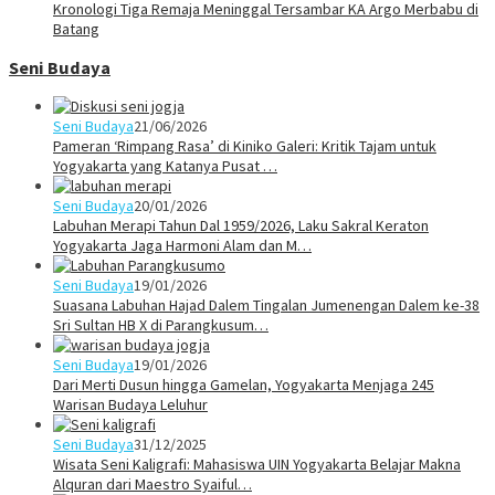
Kronologi Tiga Remaja Meninggal Tersambar KA Argo Merbabu di
Batang
Seni Budaya
Seni Budaya
21/06/2026
Pameran ‘Rimpang Rasa’ di Kiniko Galeri: Kritik Tajam untuk
Yogyakarta yang Katanya Pusat …
Seni Budaya
20/01/2026
Labuhan Merapi Tahun Dal 1959/2026, Laku Sakral Keraton
Yogyakarta Jaga Harmoni Alam dan M…
Seni Budaya
19/01/2026
Suasana Labuhan Hajad Dalem Tingalan Jumenengan Dalem ke-38
Sri Sultan HB X di Parangkusum…
Seni Budaya
19/01/2026
Dari Merti Dusun hingga Gamelan, Yogyakarta Menjaga 245
Warisan Budaya Leluhur
Seni Budaya
31/12/2025
Wisata Seni Kaligrafi: Mahasiswa UIN Yogyakarta Belajar Makna
Alquran dari Maestro Syaiful…