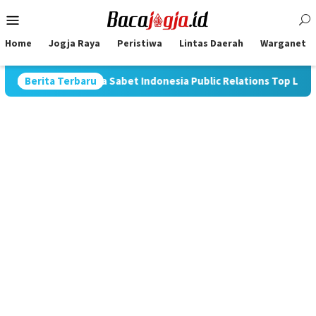
Skip
Mobile
to
Menu
content
Home
Jogja Raya
Peristiwa
Lintas Daerah
Warganet
rnia Nugraha Sabet Indonesia Public Relations Top Leader 2026
Berita Terbaru