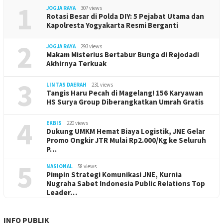
1
JOGJA RAYA
307 views
Rotasi Besar di Polda DIY: 5 Pejabat Utama dan
Kapolresta Yogyakarta Resmi Berganti
2
JOGJA RAYA
293 views
Makam Misterius Bertabur Bunga di Rejodadi
Akhirnya Terkuak
3
LINTAS DAERAH
231 views
Tangis Haru Pecah di Magelang! 156 Karyawan
HS Surya Group Diberangkatkan Umrah Gratis
4
EKBIS
220 views
Dukung UMKM Hemat Biaya Logistik, JNE Gelar
Promo Ongkir JTR Mulai Rp2.000/Kg ke Seluruh
P…
5
NASIONAL
58 views
Pimpin Strategi Komunikasi JNE, Kurnia
Nugraha Sabet Indonesia Public Relations Top
Leader…
INFO PUBLIK