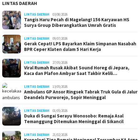
LINTAS DAERAH
LINTAS DAERAH
03/08/2026
Tangis Haru Pecah di Magelang! 156 Karyawan HS
Surya Group Diberangkatkan Umrah Gratis
LINTAS DAERAH
09/07/2026
Gerak Cepat! LPS Bayarkan Klaim Simpanan Nasabah
BPR Ceper Klaten dalam 5 Hari Kerja
LINTAS DAERAH
27/05/2026
Viral Rumah Rusak Akibat Sound Horeg di Jepara,
Kaca dan Plafon Ambyar Saat Takbir Kelili…
LINTAS DAERAH
13/05/2026
Ambulans GP Ansor Ringsek Tabrak Truk Gula di Jalur
Deandels Purworejo, Sopir Meninggal
LINTAS DAERAH
01/05/2026
Duka di Sungai Serayu Wonosobo: Remaja Asal
Temanggung Ditemukan Meninggal di Sikancil
LINTAS DAERAH
21/02/2026
Kronologi Tiga Remaja Meninggal Tersambar KA Argo