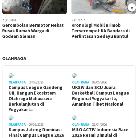
«
»
23/07/2026
23/07/2026
Gerombolan Bermotor Nekat
Kronologi Mobil Brimob
Rusak Rumah Warga di
Terserempet KA Bandara di
Godean Sleman
Perlintasan Sedayu Bantul
OLAHRAGA
OLAHRAGA
08/05/2026
OLAHRAGA
07/05/2026
Campus League Gandeng
UKSW dan SCU Juara
UII, Bangun Ekosistem
Basketball Campus League
Olahraga Mahasiswa
Regional Yogyakarta,
Berkelanjutan di
Amankan Tiket Nasional
Yogyakarta
OLAHRAGA
06/05/2026
OLAHRAGA
26/04/2026
Kampus Jateng Dominasi
MILO ACTIV Indonesia Race
Final Campus League 2026
2026 Resmi Dimulai di