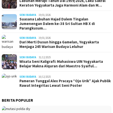
Labuhan Merapi Tahun Dal 1959/2026, Laku Sakral
Keraton Yogyakarta Jaga Harmoni Alam dan M…
SENI BUDAYA
19/01/2026
Suasana Labuhan Hajad Dalem Tingalan
Jumenengan Dalem ke-38 Sri Sultan HB X di
Parangkusum…
SENI BUDAYA
19/01/2026
Dari Merti Dusun hingga Gamelan, Yogyakarta
Menjaga 245 Warisan Budaya Leluhur
SENI BUDAYA
31/12/2025
Wisata Seni Kaligrafi: Mahasiswa UIN Yogyakarta
Belajar Makna Alquran dari Maestro Syaiful…
SENI BUDAYA
16/12/2025
Pameran Tunggal Alex Pracaya “Ojo Urik” Ajak Publik
Rawat Integritas Lewat Seni Poster
BERITA POPULER