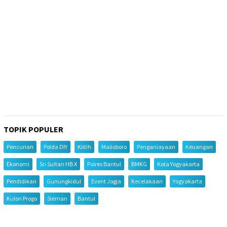
TOPIK POPULER
Pencurian
Polda DIY
Klitih
Malioboro
Penganiayaan
Keuangan
Ekonomi
Sri Sultan HB X
Polres Bantul
BMKG
Kota Yogyakarta
Pendidikan
Gunungkidul
Event Jogja
Kecelakaan
Yogyakarta
Kulon Progo
Sleman
Bantul