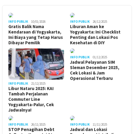
INFO PUBLIK
10/01/2026
INFO PUBLIK
26/12/2025
Gratis Balik Nama
Liburan Aman ke
Kendaraan di Yogyakarta,
Yogyakarta: Ini Checklist
Ini Biaya yang Tetap Harus
Penting dan Lokasi Pos
Dibayar Pemilik
Kesehatan di DIY
INFO PUBLIK
01/12/2025
Jadwal Pelayanan SIM
Sleman Desember 2025,
Cek Lokasi & Jam
Operasional Terbaru
INFO PUBLIK
21/12/2025
Libur Nataru 2025: KAI
Tambah Perjalanan
Commuter Line
Yogyakarta-Palur, Cek
Jadwalnya!
INFO PUBLIK
26/11/2025
INFO PUBLIK
11/11/2025
STOP Penagihan Debt
Jadwal dan Lokasi