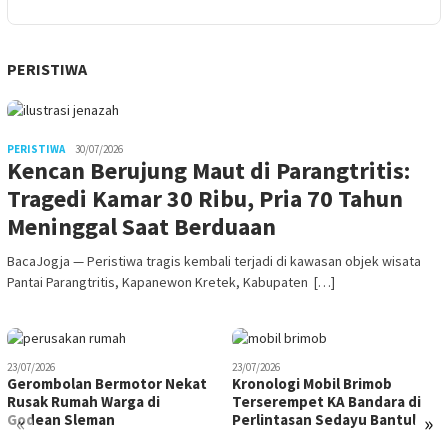
PERISTIWA
PERISTIWA
30/07/2026
Kencan Berujung Maut di Parangtritis:
Tragedi Kamar 30 Ribu, Pria 70 Tahun
Meninggal Saat Berduaan
BacaJogja — Peristiwa tragis kembali terjadi di kawasan objek wisata
Pantai Parangtritis, Kapanewon Kretek, Kabupaten […]
23/07/2026
23/07/2026
Gerombolan Bermotor Nekat
Kronologi Mobil Brimob
Rusak Rumah Warga di
Terserempet KA Bandara di
«
»
Godean Sleman
Perlintasan Sedayu Bantul