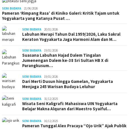
SENI BUDAYA
21/06/2026
Pameran ‘Rimpang Rasa’ di Kiniko Galeri: Kritik Tajam untuk
Yogyakarta yang Katanya Pusat …
SENI BUDAYA
20/01/2026
Labuhan Merapi Tahun Dal 1959/2026, Laku Sakral
Keraton Yogyakarta Jaga Harmoni Alam dan M…
SENI BUDAYA
19/01/2026
Suasana Labuhan Hajad Dalem Tingalan
Jumenengan Dalem ke-38 Sri Sultan HB X di
Parangkusum…
SENI BUDAYA
19/01/2026
Dari Merti Dusun hingga Gamelan, Yogyakarta
Menjaga 245 Warisan Budaya Leluhur
SENI BUDAYA
31/12/2025
Wisata Seni Kaligrafi: Mahasiswa UIN Yogyakarta
Belajar Makna Alquran dari Maestro Syaiful…
SENI BUDAYA
16/12/2025
Pameran Tunggal Alex Pracaya “Ojo Urik” Ajak Publik