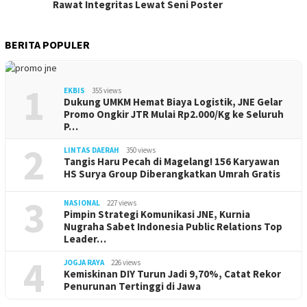
Rawat Integritas Lewat Seni Poster
BERITA POPULER
1
EKBIS
355 views
Dukung UMKM Hemat Biaya Logistik, JNE Gelar
Promo Ongkir JTR Mulai Rp2.000/Kg ke Seluruh
P…
2
LINTAS DAERAH
350 views
Tangis Haru Pecah di Magelang! 156 Karyawan
HS Surya Group Diberangkatkan Umrah Gratis
3
NASIONAL
227 views
Pimpin Strategi Komunikasi JNE, Kurnia
Nugraha Sabet Indonesia Public Relations Top
Leader…
4
JOGJA RAYA
226 views
Kemiskinan DIY Turun Jadi 9,70%, Catat Rekor
Penurunan Tertinggi di Jawa