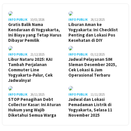
INFO PUBLIK
10/01/2026
INFO PUBLIK
26/12/2025
Gratis Balik Nama
Liburan Aman ke
Kendaraan di Yogyakarta,
Yogyakarta: Ini Checklist
Ini Biaya yang Tetap Harus
Penting dan Lokasi Pos
Dibayar Pemilik
Kesehatan di DIY
INFO PUBLIK
21/12/2025
INFO PUBLIK
01/12/2025
Libur Nataru 2025: KAI
Jadwal Pelayanan SIM
Tambah Perjalanan
Sleman Desember 2025,
Commuter Line
Cek Lokasi & Jam
Yogyakarta-Palur, Cek
Operasional Terbaru
Jadwalnya!
INFO PUBLIK
26/11/2025
INFO PUBLIK
11/11/2025
STOP Penagihan Debt
Jadwal dan Lokasi
Collector Kasar: Ini Aturan
Pemadaman Listrik di
Hukum yang Wajib
Yogyakarta, Selasa 11
Diketahui Semua Warga
November 2025