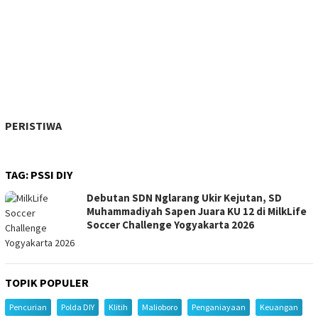
PERISTIWA
TAG:
PSSI DIY
Debutan SDN Nglarang Ukir Kejutan, SD
Muhammadiyah Sapen Juara KU 12 di MilkLife
Soccer Challenge Yogyakarta 2026
TOPIK POPULER
Pencurian
Polda DIY
Klitih
Malioboro
Penganiayaan
Keuangan