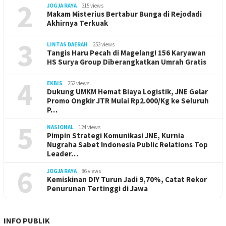
2
JOGJA RAYA
315 views
Makam Misterius Bertabur Bunga di Rejodadi
Akhirnya Terkuak
3
LINTAS DAERAH
253 views
Tangis Haru Pecah di Magelang! 156 Karyawan
HS Surya Group Diberangkatkan Umrah Gratis
4
EKBIS
252 views
Dukung UMKM Hemat Biaya Logistik, JNE Gelar
Promo Ongkir JTR Mulai Rp2.000/Kg ke Seluruh
P…
5
NASIONAL
124 views
Pimpin Strategi Komunikasi JNE, Kurnia
Nugraha Sabet Indonesia Public Relations Top
Leader…
6
JOGJA RAYA
86 views
Kemiskinan DIY Turun Jadi 9,70%, Catat Rekor
Penurunan Tertinggi di Jawa
INFO PUBLIK