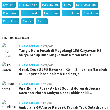
Ekonomi
Sri Sultan HB X
Polres Bantul
BMKG
Kota Yogyakarta
Pendidikan
Gunungkidul
Event Jogja
Kecelakaan
Yogyakarta
Kulon Progo
Sleman
Bantul
LINTAS DAERAH
LINTAS DAERAH
03/08/2026
Tangis Haru Pecah di Magelang! 156 Karyawan HS
Surya Group Diberangkatkan Umrah Gratis
LINTAS DAERAH
09/07/2026
Gerak Cepat! LPS Bayarkan Klaim Simpanan Nasabah
BPR Ceper Klaten dalam 5 Hari Kerja
LINTAS DAERAH
27/05/2026
Viral Rumah Rusak Akibat Sound Horeg di Jepara,
Kaca dan Plafon Ambyar Saat Takbir Kelili…
LINTAS DAERAH
13/05/2026
Ambulans GP Ansor Ringsek Tabrak Truk Gula di Jalur