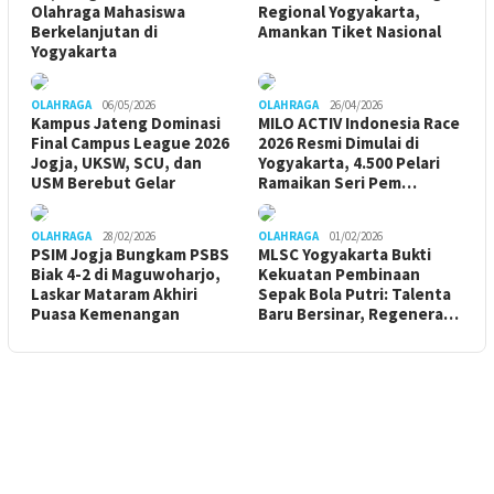
Olahraga Mahasiswa
Regional Yogyakarta,
Berkelanjutan di
Amankan Tiket Nasional
Yogyakarta
OLAHRAGA
06/05/2026
OLAHRAGA
26/04/2026
Kampus Jateng Dominasi
MILO ACTIV Indonesia Race
Final Campus League 2026
2026 Resmi Dimulai di
Jogja, UKSW, SCU, dan
Yogyakarta, 4.500 Pelari
USM Berebut Gelar
Ramaikan Seri Pem…
OLAHRAGA
28/02/2026
OLAHRAGA
01/02/2026
PSIM Jogja Bungkam PSBS
MLSC Yogyakarta Bukti
Biak 4-2 di Maguwoharjo,
Kekuatan Pembinaan
Laskar Mataram Akhiri
Sepak Bola Putri: Talenta
Puasa Kemenangan
Baru Bersinar, Regenera…