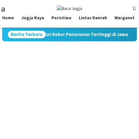
Skip
Mobile
to
Menu
content
Home
Jogja Raya
Peristiwa
Lintas Daerah
Warganet
 Jadi 9,70%, Catat Rekor Penurunan Tertinggi di Jawa
Berita Terbaru
Pi