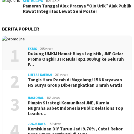
SENI BUDAYA
16/12/2025
Pameran Tunggal Alex Pracaya “Ojo Urik” Ajak Publik
Rawat Integritas Lewat Seni Poster
BERITA POPULER
1
EKBIS
285 views
Dukung UMKM Hemat Biaya Logistik, JNE Gelar
Promo Ongkir JTR Mulai Rp2.000/Kg ke Seluruh
P…
2
LINTAS DAERAH
281 views
Tangis Haru Pecah di Magelang! 156 Karyawan
HS Surya Group Diberangkatkan Umrah Gratis
3
NASIONAL
163 views
Pimpin Strategi Komunikasi JNE, Kurnia
Nugraha Sabet Indonesia Public Relations Top
Leader…
4
JOGJA RAYA
152 views
Kemiskinan DIY Turun Jadi 9,70%, Catat Rekor