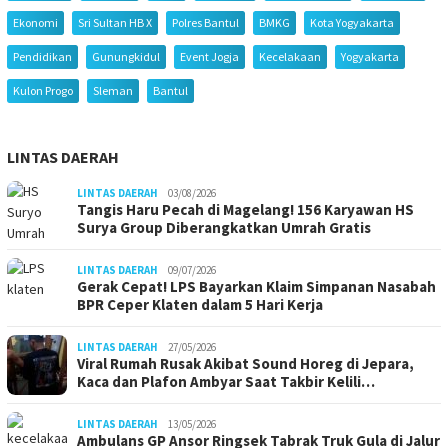
Ekonomi
Sri Sultan HB X
Polres Bantul
BMKG
Kota Yogyakarta
Pendidikan
Gunungkidul
Event Jogja
Kecelakaan
Yogyakarta
Kulon Progo
Sleman
Bantul
LINTAS DAERAH
LINTAS DAERAH
03/08/2026
Tangis Haru Pecah di Magelang! 156 Karyawan HS
Surya Group Diberangkatkan Umrah Gratis
LINTAS DAERAH
09/07/2026
Gerak Cepat! LPS Bayarkan Klaim Simpanan Nasabah
BPR Ceper Klaten dalam 5 Hari Kerja
LINTAS DAERAH
27/05/2026
Viral Rumah Rusak Akibat Sound Horeg di Jepara,
Kaca dan Plafon Ambyar Saat Takbir Kelili…
LINTAS DAERAH
13/05/2026
Ambulans GP Ansor Ringsek Tabrak Truk Gula di Jalur