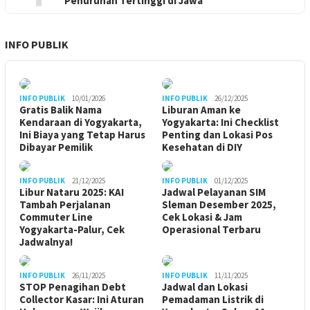
Penurunan Tertinggi di Jawa
INFO PUBLIK
INFO PUBLIK
10/01/2026
INFO PUBLIK
26/12/2025
Gratis Balik Nama
Liburan Aman ke
Kendaraan di Yogyakarta,
Yogyakarta: Ini Checklist
Ini Biaya yang Tetap Harus
Penting dan Lokasi Pos
Dibayar Pemilik
Kesehatan di DIY
INFO PUBLIK
21/12/2025
INFO PUBLIK
01/12/2025
Libur Nataru 2025: KAI
Jadwal Pelayanan SIM
Tambah Perjalanan
Sleman Desember 2025,
Commuter Line
Cek Lokasi & Jam
Yogyakarta-Palur, Cek
Operasional Terbaru
Jadwalnya!
INFO PUBLIK
26/11/2025
INFO PUBLIK
11/11/2025
STOP Penagihan Debt
Jadwal dan Lokasi
Collector Kasar: Ini Aturan
Pemadaman Listrik di