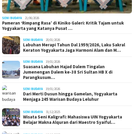
SENI BUDAYA
21/06/2026
Pameran ‘Rimpang Rasa’ di Kiniko Galeri: Kritik Tajam untuk
Yogyakarta yang Katanya Pusat …
SENI BUDAYA
20/01/2026
Labuhan Merapi Tahun Dal 1959/2026, Laku Sakral
Keraton Yogyakarta Jaga Harmoni Alam dan M…
SENI BUDAYA
19/01/2026
Suasana Labuhan Hajad Dalem Tingalan
Jumenengan Dalem ke-38 Sri Sultan HB X di
Parangkusum…
SENI BUDAYA
19/01/2026
Dari Merti Dusun hingga Gamelan, Yogyakarta
Menjaga 245 Warisan Budaya Leluhur
SENI BUDAYA
31/12/2025
Wisata Seni Kaligrafi: Mahasiswa UIN Yogyakarta
Belajar Makna Alquran dari Maestro Syaiful…