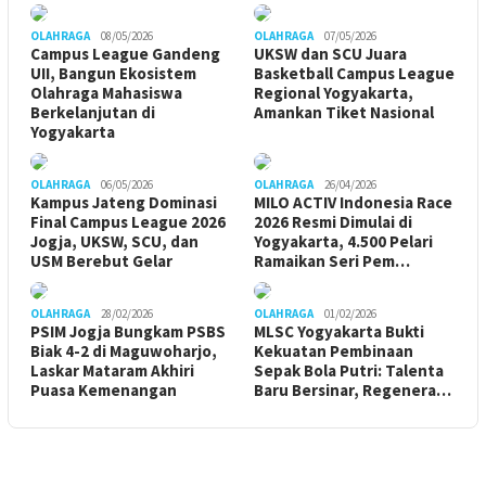
OLAHRAGA
08/05/2026
OLAHRAGA
07/05/2026
Campus League Gandeng
UKSW dan SCU Juara
UII, Bangun Ekosistem
Basketball Campus League
Olahraga Mahasiswa
Regional Yogyakarta,
Berkelanjutan di
Amankan Tiket Nasional
Yogyakarta
OLAHRAGA
06/05/2026
OLAHRAGA
26/04/2026
Kampus Jateng Dominasi
MILO ACTIV Indonesia Race
Final Campus League 2026
2026 Resmi Dimulai di
Jogja, UKSW, SCU, dan
Yogyakarta, 4.500 Pelari
USM Berebut Gelar
Ramaikan Seri Pem…
OLAHRAGA
28/02/2026
OLAHRAGA
01/02/2026
PSIM Jogja Bungkam PSBS
MLSC Yogyakarta Bukti
Biak 4-2 di Maguwoharjo,
Kekuatan Pembinaan
Laskar Mataram Akhiri
Sepak Bola Putri: Talenta
Puasa Kemenangan
Baru Bersinar, Regenera…