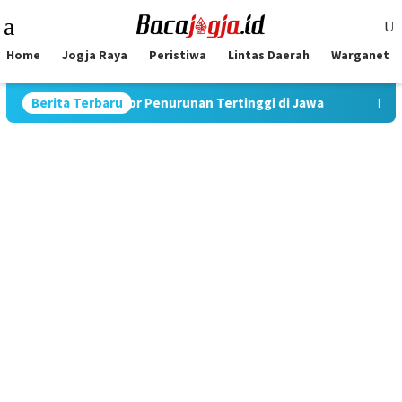
Skip
Mobile
to
Menu
content
Home
Jogja Raya
Peristiwa
Lintas Daerah
Warganet
%, Catat Rekor Penurunan Tertinggi di Jawa
Berita Terbaru
Pimpin Stra