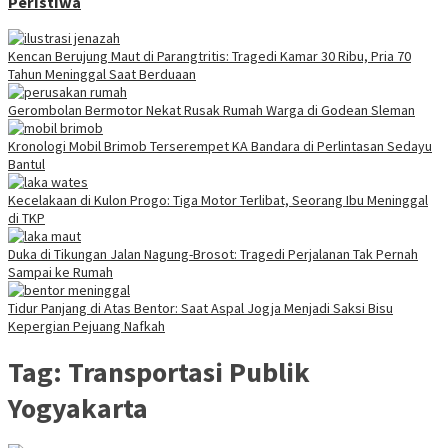
Peristiwa
Kencan Berujung Maut di Parangtritis: Tragedi Kamar 30 Ribu, Pria 70
Tahun Meninggal Saat Berduaan
Gerombolan Bermotor Nekat Rusak Rumah Warga di Godean Sleman
Kronologi Mobil Brimob Terserempet KA Bandara di Perlintasan Sedayu
Bantul
Kecelakaan di Kulon Progo: Tiga Motor Terlibat, Seorang Ibu Meninggal
di TKP
Duka di Tikungan Jalan Nagung-Brosot: Tragedi Perjalanan Tak Pernah
Sampai ke Rumah
Tidur Panjang di Atas Bentor: Saat Aspal Jogja Menjadi Saksi Bisu
Kepergian Pejuang Nafkah
Tag:
Transportasi Publik
Yogyakarta