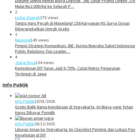
Dukung UMKM Hemat Biaya Logistik, JNE Gelar Promo Ongkir JTR
Mulai Rp2.000/Kg ke Seluruh P…
2
Lintas Daerah
273 views
Tangis Haru Pecah di Magelang! 156 Karyawan HS Surya Group
Diberangkatkan Umrah Gratis
3
Nasional
145 views
Pimpin Strategi Komunikasi JNE, Kurnia Nugraha Sabet Indonesia
Public Relations Top Leader…
4
Jogja Raya
134 views
Kemiskinan DIY Turun Jadi 9,70%, Catat Rekor Penurunan
Tertinggi di Jawa
Info Publik
Info Publik
10/01/2026
Gratis Balik Nama Kendaraan di Yogyakarta, Ini Biaya yang Tetap
Harus Dibayar Pemilik
Info Publik
26/12/2025
Liburan Aman ke Yogyakarta: Ini Checklist Penting dan Lokasi Pos
Kesehatan di DIY