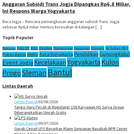
Anggaran Subsidi Trans Jogja Dipangkas Rp6,8 Miliar,
Ini Respons Warga Yogyakarta
BacaJogja – Rencana pemangkasan anggaran subsidi Trans Jogja
sebesar Rp6,8 miliar memicu keresahan di kalangan […]
Topik Populer
Sri Sultan HB X
Keuangan
Ekonomi
Polda DIY
Klitih
Malioboro
Penganiayaan
Pencurian
Gunungkidul
Pendidikan
Kota Yogyakarta
Polres Bantul
BMKG
Yogyakarta
Kulon
Kecelakaan
Event Jogja
Bantul
Sleman
Progo
Lintas Daerah
Lintas Daerah
03/08/2026
Tangis Haru Pecah di Magelang! 156 Karyawan HS Surya Group
Diberangkatkan Umrah Gratis
Lintas Daerah
09/07/2026
Gerak Cepat! LPS Bayarkan Klaim Simpanan Nasabah BPR Ceper