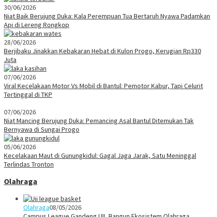
30/06/2026
Niat Baik Berujung Duka: Kala Perempuan Tua Bertaruh Nyawa Padamkan
Api di Lereng Rongkop
28/06/2026
Berjibaku Jinakkan Kebakaran Hebat di Kulon Progo, Kerugian Rp330
Juta
07/06/2026
Viral Kecelakaan Motor Vs Mobil di Bantul: Pemotor Kabur, Tapi Celurit
Tertinggal di TKP
07/06/2026
Niat Mancing Berujung Duka: Pemancing Asal Bantul Ditemukan Tak
Bernyawa di Sungai Progo
05/06/2026
Kecelakaan Maut di Gunungkidul: Gagal Jaga Jarak, Satu Meninggal
Terlindas Tronton
Olahraga
Olahraga
08/05/2026
Campus League Gandeng UII, Bangun Ekosistem Olahraga