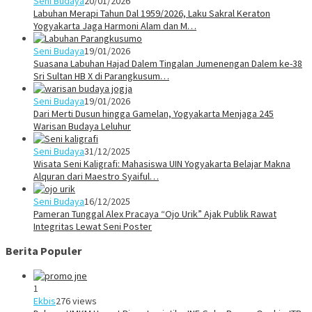
Seni Budaya
20/01/2026
Labuhan Merapi Tahun Dal 1959/2026, Laku Sakral Keraton
Yogyakarta Jaga Harmoni Alam dan M…
Seni Budaya
19/01/2026
Suasana Labuhan Hajad Dalem Tingalan Jumenengan Dalem ke-38
Sri Sultan HB X di Parangkusum…
Seni Budaya
19/01/2026
Dari Merti Dusun hingga Gamelan, Yogyakarta Menjaga 245
Warisan Budaya Leluhur
Seni Budaya
31/12/2025
Wisata Seni Kaligrafi: Mahasiswa UIN Yogyakarta Belajar Makna
Alquran dari Maestro Syaiful…
Seni Budaya
16/12/2025
Pameran Tunggal Alex Pracaya “Ojo Urik” Ajak Publik Rawat
Integritas Lewat Seni Poster
Berita Populer
1
Ekbis
276 views