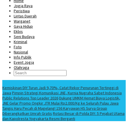
Home
Jogja Raya
Peristiwa
Lintas Daerah
Warganet
Gaya Hidup
Ekbis
Seni Budaya
Kriminal
Foto
Nasional
Info Publik
Event Jogja
Olahraga
Berita Terbaru
Kemiskinan DIY Turun Jadi 9,70%, Catat Rekor Penurunan Tertinggi di
Jawa
Pimpin Strategi Komunikasi JNE, Kurnia Nugraha Sabet Indonesia
Public Relations Top Leader 2026
Dukung UMKM Hemat Biaya Logistik,
JNE Gelar Promo Ongkir JTR Mulai Rp2.000/Kg ke Seluruh Pulau Jawa
Tangis Haru Pecah di Magelang! 156 Karyawan HS Surya Group
Diberangkatkan Umrah Gratis
Rotasi Besar di Polda DIY: 5 Pejabat Utama
dan Kapolresta Yogyakarta Resmi Berganti