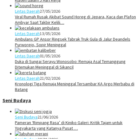
Klaten dalam 5 Hari Kerja
Lintas Daerah
27/05/2026
Viral Rumah Rusak Akibat Sound Horeg di Jepara, Kaca dan Plafon
Ambyar Saat Takbir Kelili…
Lintas Daerah
13/05/2026
Ambulans GP Ansor Ringsek Tabrak Truk Gula di Jalur Deandels
Purworejo, Sopir Meninggal
Lintas Daerah
01/05/2026
Duka di Sungai Serayu Wonosobo: Remaja Asal Temanggung
Ditemukan Meninggal di Sikancil
Lintas Daerah
21/02/2026
Kronologi Tiga Remaja Meninggal Tersambar KA Argo Merbabu di
Batang
Seni Budaya
Seni Budaya
21/06/2026
Pameran ‘Rimpang Rasa’ di Kiniko Galeri: Kritik Tajam untuk
Yogyakarta yang Katanya Pusat …