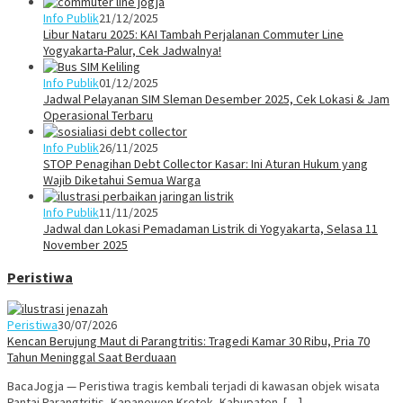
Info Publik
21/12/2025
Libur Nataru 2025: KAI Tambah Perjalanan Commuter Line
Yogyakarta-Palur, Cek Jadwalnya!
Info Publik
01/12/2025
Jadwal Pelayanan SIM Sleman Desember 2025, Cek Lokasi & Jam
Operasional Terbaru
Info Publik
26/11/2025
STOP Penagihan Debt Collector Kasar: Ini Aturan Hukum yang
Wajib Diketahui Semua Warga
Info Publik
11/11/2025
Jadwal dan Lokasi Pemadaman Listrik di Yogyakarta, Selasa 11
November 2025
Peristiwa
Peristiwa
30/07/2026
Kencan Berujung Maut di Parangtritis: Tragedi Kamar 30 Ribu, Pria 70
Tahun Meninggal Saat Berduaan
BacaJogja — Peristiwa tragis kembali terjadi di kawasan objek wisata
Pantai Parangtritis, Kapanewon Kretek, Kabupaten […]