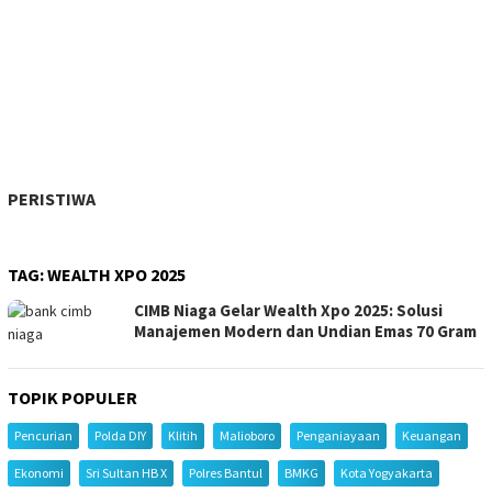
PERISTIWA
TAG:
WEALTH XPO 2025
CIMB Niaga Gelar Wealth Xpo 2025: Solusi
Manajemen Modern dan Undian Emas 70 Gram
TOPIK POPULER
Pencurian
Polda DIY
Klitih
Malioboro
Penganiayaan
Keuangan
Ekonomi
Sri Sultan HB X
Polres Bantul
BMKG
Kota Yogyakarta