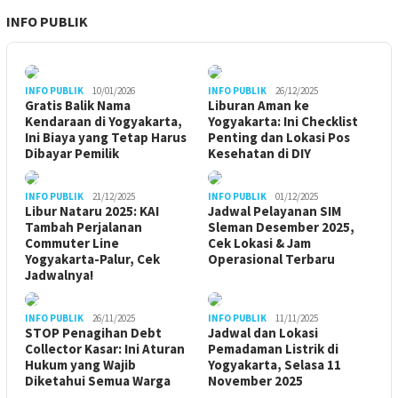
INFO PUBLIK
INFO PUBLIK
10/01/2026
INFO PUBLIK
26/12/2025
Gratis Balik Nama
Liburan Aman ke
Kendaraan di Yogyakarta,
Yogyakarta: Ini Checklist
Ini Biaya yang Tetap Harus
Penting dan Lokasi Pos
Dibayar Pemilik
Kesehatan di DIY
INFO PUBLIK
21/12/2025
INFO PUBLIK
01/12/2025
Libur Nataru 2025: KAI
Jadwal Pelayanan SIM
Tambah Perjalanan
Sleman Desember 2025,
Commuter Line
Cek Lokasi & Jam
Yogyakarta-Palur, Cek
Operasional Terbaru
Jadwalnya!
INFO PUBLIK
26/11/2025
INFO PUBLIK
11/11/2025
STOP Penagihan Debt
Jadwal dan Lokasi
Collector Kasar: Ini Aturan
Pemadaman Listrik di
Hukum yang Wajib
Yogyakarta, Selasa 11
Diketahui Semua Warga
November 2025