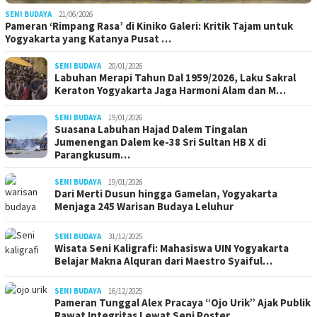
SENI BUDAYA
21/06/2026
Pameran ‘Rimpang Rasa’ di Kiniko Galeri: Kritik Tajam untuk
Yogyakarta yang Katanya Pusat …
SENI BUDAYA
20/01/2026
Labuhan Merapi Tahun Dal 1959/2026, Laku Sakral
Keraton Yogyakarta Jaga Harmoni Alam dan M…
SENI BUDAYA
19/01/2026
Suasana Labuhan Hajad Dalem Tingalan
Jumenengan Dalem ke-38 Sri Sultan HB X di
Parangkusum…
SENI BUDAYA
19/01/2026
Dari Merti Dusun hingga Gamelan, Yogyakarta
Menjaga 245 Warisan Budaya Leluhur
SENI BUDAYA
31/12/2025
Wisata Seni Kaligrafi: Mahasiswa UIN Yogyakarta
Belajar Makna Alquran dari Maestro Syaiful…
SENI BUDAYA
16/12/2025
Pameran Tunggal Alex Pracaya “Ojo Urik” Ajak Publik
Rawat Integritas Lewat Seni Poster