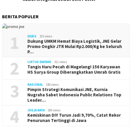
BERITA POPULER
1
EKBIS
315 views
Dukung UMKM Hemat Biaya Logistik, JNE Gelar
Promo Ongkir JTR Mulai Rp2.000/Kg ke Seluruh
P…
2
LINTAS DAERAH
311 views
Tangis Haru Pecah di Magelang! 156 Karyawan
HS Surya Group Diberangkatkan Umrah Gratis
3
NASIONAL
190 views
Pimpin Strategi Komunikasi JNE, Kurnia
Nugraha Sabet Indonesia Public Relations Top
Leader…
4
JOGJA RAYA
186 views
Kemiskinan DIY Turun Jadi 9,70%, Catat Rekor
Penurunan Tertinggi di Jawa