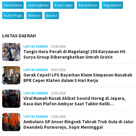
Pendidikan
Gunungkidul
Event Jogja
Kecelakaan
Yogyakarta
Kulon Progo
Sleman
Bantul
LINTAS DAERAH
LINTAS DAERAH
03/08/2026
Tangis Haru Pecah di Magelang! 156 Karyawan HS
Surya Group Diberangkatkan Umrah Gratis
LINTAS DAERAH
09/07/2026
Gerak Cepat! LPS Bayarkan Klaim Simpanan Nasabah
BPR Ceper Klaten dalam 5 Hari Kerja
LINTAS DAERAH
27/05/2026
Viral Rumah Rusak Akibat Sound Horeg di Jepara,
Kaca dan Plafon Ambyar Saat Takbir Kelili…
LINTAS DAERAH
13/05/2026
Ambulans GP Ansor Ringsek Tabrak Truk Gula di Jalur
Deandels Purworejo, Sopir Meninggal