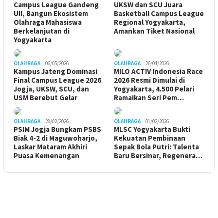
Campus League Gandeng
UKSW dan SCU Juara
UII, Bangun Ekosistem
Basketball Campus League
Olahraga Mahasiswa
Regional Yogyakarta,
Berkelanjutan di
Amankan Tiket Nasional
Yogyakarta
OLAHRAGA
06/05/2026
OLAHRAGA
26/04/2026
Kampus Jateng Dominasi
MILO ACTIV Indonesia Race
Final Campus League 2026
2026 Resmi Dimulai di
Jogja, UKSW, SCU, dan
Yogyakarta, 4.500 Pelari
USM Berebut Gelar
Ramaikan Seri Pem…
OLAHRAGA
28/02/2026
OLAHRAGA
01/02/2026
PSIM Jogja Bungkam PSBS
MLSC Yogyakarta Bukti
Biak 4-2 di Maguwoharjo,
Kekuatan Pembinaan
Laskar Mataram Akhiri
Sepak Bola Putri: Talenta
Puasa Kemenangan
Baru Bersinar, Regenera…