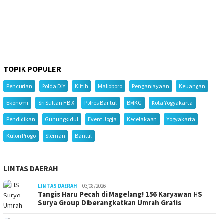
TOPIK POPULER
Pencurian
Polda DIY
Klitih
Malioboro
Penganiayaan
Keuangan
Ekonomi
Sri Sultan HB X
Polres Bantul
BMKG
Kota Yogyakarta
Pendidikan
Gunungkidul
Event Jogja
Kecelakaan
Yogyakarta
Kulon Progo
Sleman
Bantul
LINTAS DAERAH
LINTAS DAERAH
03/08/2026
Tangis Haru Pecah di Magelang! 156 Karyawan HS
Surya Group Diberangkatkan Umrah Gratis