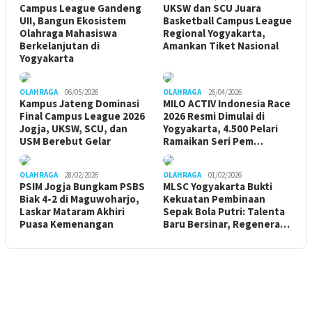
Campus League Gandeng
UKSW dan SCU Juara
UII, Bangun Ekosistem
Basketball Campus League
Olahraga Mahasiswa
Regional Yogyakarta,
Berkelanjutan di
Amankan Tiket Nasional
Yogyakarta
OLAHRAGA
06/05/2026
OLAHRAGA
26/04/2026
Kampus Jateng Dominasi
MILO ACTIV Indonesia Race
Final Campus League 2026
2026 Resmi Dimulai di
Jogja, UKSW, SCU, dan
Yogyakarta, 4.500 Pelari
USM Berebut Gelar
Ramaikan Seri Pem…
OLAHRAGA
28/02/2026
OLAHRAGA
01/02/2026
PSIM Jogja Bungkam PSBS
MLSC Yogyakarta Bukti
Biak 4-2 di Maguwoharjo,
Kekuatan Pembinaan
Laskar Mataram Akhiri
Sepak Bola Putri: Talenta
Puasa Kemenangan
Baru Bersinar, Regenera…