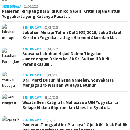
SENI BUDAYA
21/06/2026
Pameran ‘Rimpang Rasa’ di Kiniko Galeri: Kritik Tajam untuk
Yogyakarta yang Katanya Pusat …
SENI BUDAYA
20/01/2026
Labuhan Merapi Tahun Dal 1959/2026, Laku Sakral
Keraton Yogyakarta Jaga Harmoni Alam dan M…
SENI BUDAYA
19/01/2026
Suasana Labuhan Hajad Dalem Tingalan
Jumenengan Dalem ke-38 Sri Sultan HB X di
Parangkusum…
SENI BUDAYA
19/01/2026
Dari Merti Dusun hingga Gamelan, Yogyakarta
Menjaga 245 Warisan Budaya Leluhur
SENI BUDAYA
31/12/2025
Wisata Seni Kaligrafi: Mahasiswa UIN Yogyakarta
Belajar Makna Alquran dari Maestro Syaiful…
SENI BUDAYA
16/12/2025
Pameran Tunggal Alex Pracaya “Ojo Urik” Ajak Publik
Rawat Integritas Lewat Seni Poster