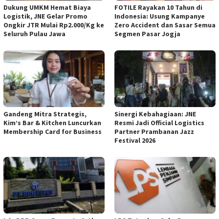
Dukung UMKM Hemat Biaya
FOTILE Rayakan 10 Tahun di
Logistik, JNE Gelar Promo
Indonesia: Usung Kampanye
Ongkir JTR Mulai Rp2.000/Kg ke
Zero Accident dan Sasar Semua
Seluruh Pulau Jawa
Segmen Pasar Jogja
Gandeng Mitra Strategis,
Sinergi Kebahagiaan: JNE
Kim’s Bar & Kitchen Luncurkan
Resmi Jadi Official Logistics
Membership Card for Business
Partner Prambanan Jazz
Festival 2026