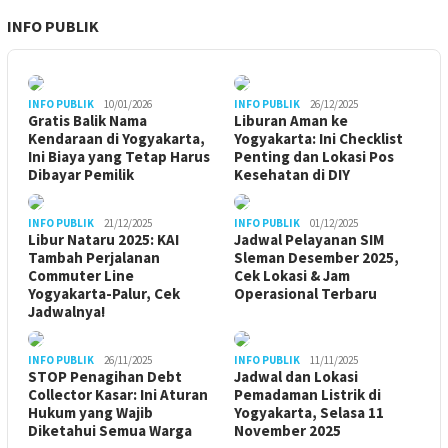
INFO PUBLIK
INFO PUBLIK
10/01/2026
INFO PUBLIK
26/12/2025
Gratis Balik Nama
Liburan Aman ke
Kendaraan di Yogyakarta,
Yogyakarta: Ini Checklist
Ini Biaya yang Tetap Harus
Penting dan Lokasi Pos
Dibayar Pemilik
Kesehatan di DIY
INFO PUBLIK
21/12/2025
INFO PUBLIK
01/12/2025
Libur Nataru 2025: KAI
Jadwal Pelayanan SIM
Tambah Perjalanan
Sleman Desember 2025,
Commuter Line
Cek Lokasi & Jam
Yogyakarta-Palur, Cek
Operasional Terbaru
Jadwalnya!
INFO PUBLIK
26/11/2025
INFO PUBLIK
11/11/2025
STOP Penagihan Debt
Jadwal dan Lokasi
Collector Kasar: Ini Aturan
Pemadaman Listrik di
Hukum yang Wajib
Yogyakarta, Selasa 11
Diketahui Semua Warga
November 2025