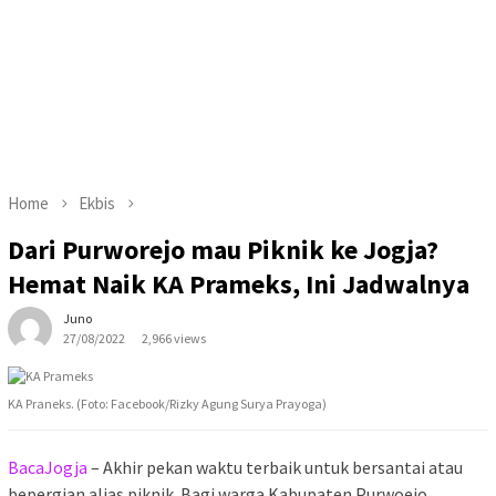
Home
Ekbis
Dari Purworejo mau Piknik ke Jogja?
Hemat Naik KA Prameks, Ini Jadwalnya
Juno
27/08/2022
2,966 views
KA Praneks. (Foto: Facebook/Rizky Agung Surya Prayoga)
BacaJogja
– Akhir pekan waktu terbaik untuk bersantai atau
bepergian alias piknik. Bagi warga Kabupaten Purwoejo,