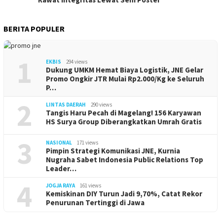
BERITA POPULER
1
EKBIS
294 views
Dukung UMKM Hemat Biaya Logistik, JNE Gelar
Promo Ongkir JTR Mulai Rp2.000/Kg ke Seluruh
P…
2
LINTAS DAERAH
290 views
Tangis Haru Pecah di Magelang! 156 Karyawan
HS Surya Group Diberangkatkan Umrah Gratis
3
NASIONAL
171 views
Pimpin Strategi Komunikasi JNE, Kurnia
Nugraha Sabet Indonesia Public Relations Top
Leader…
4
JOGJA RAYA
161 views
Kemiskinan DIY Turun Jadi 9,70%, Catat Rekor
Penurunan Tertinggi di Jawa