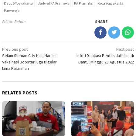
Daop 6 Yogyakarta
Jadwal KA Prameks
KA Prameks
Kota Yogyakarta
Purworejo
Editor: Rehan
SHARE
Post
Previous post
Next post
Selain Sleman City Hall, Hari Ini
Info 10 Lokasi Pentas Jathilan di
navigation
Vaksinasi Booster juga Digelar
Bantul Minggu 28 Agustus 2022
Lima Kalurahan
RELATED POSTS