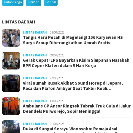
Kulon Progo
Sleman
Bantul
LINTAS DAERAH
LINTAS DAERAH
03/08/2026
Tangis Haru Pecah di Magelang! 156 Karyawan HS
Surya Group Diberangkatkan Umrah Gratis
LINTAS DAERAH
09/07/2026
Gerak Cepat! LPS Bayarkan Klaim Simpanan Nasabah
BPR Ceper Klaten dalam 5 Hari Kerja
LINTAS DAERAH
27/05/2026
Viral Rumah Rusak Akibat Sound Horeg di Jepara,
Kaca dan Plafon Ambyar Saat Takbir Kelili…
LINTAS DAERAH
13/05/2026
Ambulans GP Ansor Ringsek Tabrak Truk Gula di Jalur
Deandels Purworejo, Sopir Meninggal
LINTAS DAERAH
01/05/2026
Duka di Sungai Serayu Wonosobo: Remaja Asal