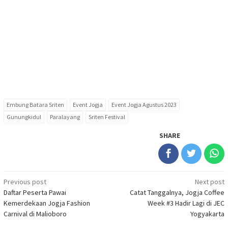
Embung Batara Sriten
Event Jogja
Event Jogja Agustus 2023
Gunungkidul
Paralayang
Sriten Festival
SHARE
Post
Previous post
Next post
Daftar Peserta Pawai
Catat Tanggalnya, Jogja Coffee
navigation
Kemerdekaan Jogja Fashion
Week #3 Hadir Lagi di JEC
Carnival di Malioboro
Yogyakarta