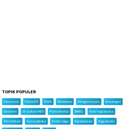
TOPIK POPULER
Pencurian
Polda DIY
Klitih
Malioboro
Penganiayaan
Keuangan
Ekonomi
Sri Sultan HB X
Polres Bantul
BMKG
Kota Yogyakarta
Pendidikan
Gunungkidul
Event Jogja
Kecelakaan
Yogyakarta