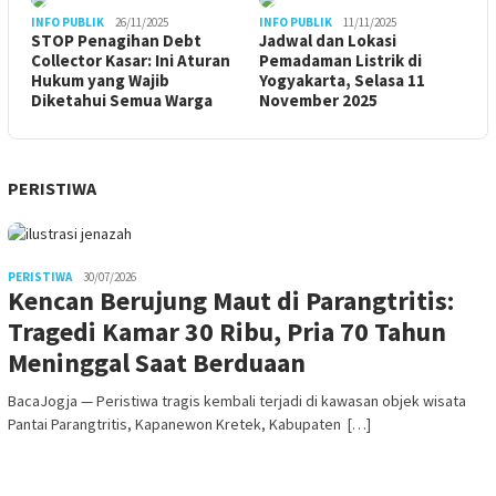
INFO PUBLIK
26/11/2025
INFO PUBLIK
11/11/2025
STOP Penagihan Debt
Jadwal dan Lokasi
Collector Kasar: Ini Aturan
Pemadaman Listrik di
Hukum yang Wajib
Yogyakarta, Selasa 11
Diketahui Semua Warga
November 2025
PERISTIWA
PERISTIWA
30/07/2026
Kencan Berujung Maut di Parangtritis:
Tragedi Kamar 30 Ribu, Pria 70 Tahun
Meninggal Saat Berduaan
BacaJogja — Peristiwa tragis kembali terjadi di kawasan objek wisata
Pantai Parangtritis, Kapanewon Kretek, Kabupaten […]