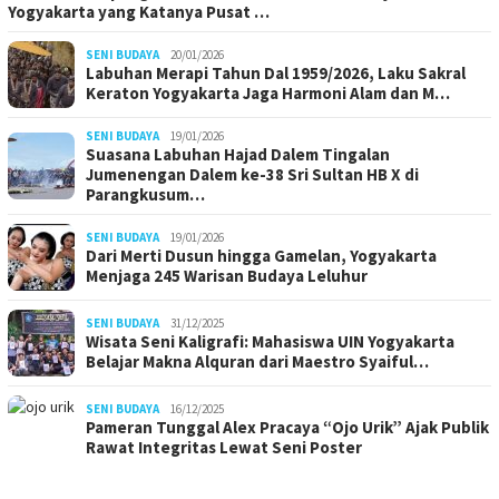
Yogyakarta yang Katanya Pusat …
SENI BUDAYA
20/01/2026
Labuhan Merapi Tahun Dal 1959/2026, Laku Sakral
Keraton Yogyakarta Jaga Harmoni Alam dan M…
SENI BUDAYA
19/01/2026
Suasana Labuhan Hajad Dalem Tingalan
Jumenengan Dalem ke-38 Sri Sultan HB X di
Parangkusum…
SENI BUDAYA
19/01/2026
Dari Merti Dusun hingga Gamelan, Yogyakarta
Menjaga 245 Warisan Budaya Leluhur
SENI BUDAYA
31/12/2025
Wisata Seni Kaligrafi: Mahasiswa UIN Yogyakarta
Belajar Makna Alquran dari Maestro Syaiful…
SENI BUDAYA
16/12/2025
Pameran Tunggal Alex Pracaya “Ojo Urik” Ajak Publik
Rawat Integritas Lewat Seni Poster