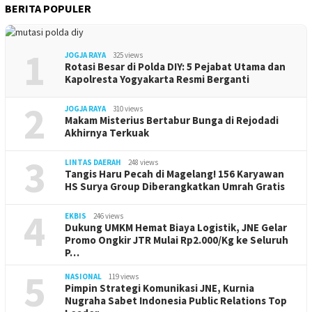
BERITA POPULER
1
JOGJA RAYA
325 views
Rotasi Besar di Polda DIY: 5 Pejabat Utama dan
Kapolresta Yogyakarta Resmi Berganti
2
JOGJA RAYA
310 views
Makam Misterius Bertabur Bunga di Rejodadi
Akhirnya Terkuak
3
LINTAS DAERAH
248 views
Tangis Haru Pecah di Magelang! 156 Karyawan
HS Surya Group Diberangkatkan Umrah Gratis
4
EKBIS
246 views
Dukung UMKM Hemat Biaya Logistik, JNE Gelar
Promo Ongkir JTR Mulai Rp2.000/Kg ke Seluruh
P…
5
NASIONAL
119 views
Pimpin Strategi Komunikasi JNE, Kurnia
Nugraha Sabet Indonesia Public Relations Top