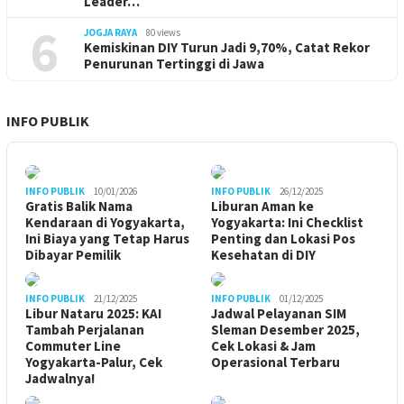
Leader…
6
JOGJA RAYA
80 views
Kemiskinan DIY Turun Jadi 9,70%, Catat Rekor
Penurunan Tertinggi di Jawa
INFO PUBLIK
INFO PUBLIK
10/01/2026
INFO PUBLIK
26/12/2025
Gratis Balik Nama
Liburan Aman ke
Kendaraan di Yogyakarta,
Yogyakarta: Ini Checklist
Ini Biaya yang Tetap Harus
Penting dan Lokasi Pos
Dibayar Pemilik
Kesehatan di DIY
INFO PUBLIK
21/12/2025
INFO PUBLIK
01/12/2025
Libur Nataru 2025: KAI
Jadwal Pelayanan SIM
Tambah Perjalanan
Sleman Desember 2025,
Commuter Line
Cek Lokasi & Jam
Yogyakarta-Palur, Cek
Operasional Terbaru
Jadwalnya!