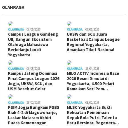
OLAHRAGA
OLAHRAGA
08/05/2026
OLAHRAGA
07/05/2026
Campus League Gandeng
UKSW dan SCU Juara
UII, Bangun Ekosistem
Basketball Campus League
Olahraga Mahasiswa
Regional Yogyakarta,
Berkelanjutan di
Amankan Tiket Nasional
Yogyakarta
OLAHRAGA
06/05/2026
OLAHRAGA
26/04/2026
Kampus Jateng Dominasi
MILO ACTIV Indonesia Race
Final Campus League 2026
2026 Resmi Dimulai di
Jogja, UKSW, SCU, dan
Yogyakarta, 4.500 Pelari
USM Berebut Gelar
Ramaikan Seri Pem…
OLAHRAGA
28/02/2026
OLAHRAGA
01/02/2026
PSIM Jogja Bungkam PSBS
MLSC Yogyakarta Bukti
Biak 4-2 di Maguwoharjo,
Kekuatan Pembinaan
Laskar Mataram Akhiri
Sepak Bola Putri: Talenta
Puasa Kemenangan
Baru Bersinar, Regenera…