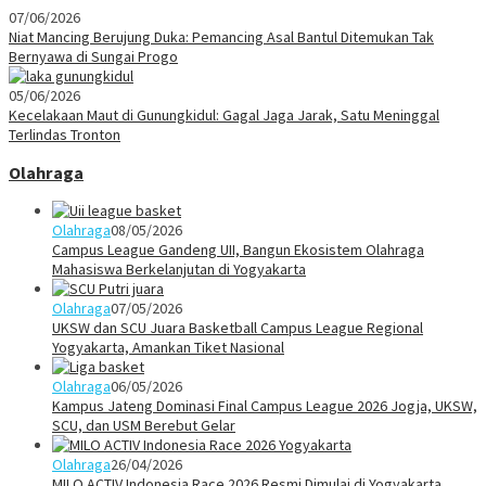
07/06/2026
Niat Mancing Berujung Duka: Pemancing Asal Bantul Ditemukan Tak
Bernyawa di Sungai Progo
05/06/2026
Kecelakaan Maut di Gunungkidul: Gagal Jaga Jarak, Satu Meninggal
Terlindas Tronton
Olahraga
Olahraga
08/05/2026
Campus League Gandeng UII, Bangun Ekosistem Olahraga
Mahasiswa Berkelanjutan di Yogyakarta
Olahraga
07/05/2026
UKSW dan SCU Juara Basketball Campus League Regional
Yogyakarta, Amankan Tiket Nasional
Olahraga
06/05/2026
Kampus Jateng Dominasi Final Campus League 2026 Jogja, UKSW,
SCU, dan USM Berebut Gelar
Olahraga
26/04/2026
MILO ACTIV Indonesia Race 2026 Resmi Dimulai di Yogyakarta,