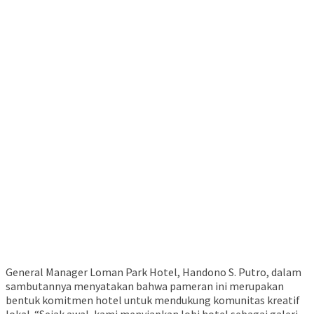
General Manager Loman Park Hotel, Handono S. Putro, dalam
sambutannya menyatakan bahwa pameran ini merupakan
bentuk komitmen hotel untuk mendukung komunitas kreatif
lokal. “Sejak awal, kami menyiapkan lobi hotel sebagai galeri