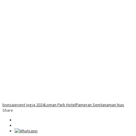
bonsai
event jogja 2024
Loman Park Hotel
Pameran Seni
tanaman hias
Share