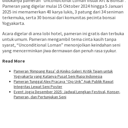
dibukanya pameran “Unconditional Loman Visual Art & Bonsai”.
Pameran yang digelar mulai 15 Oktober 2024 hingga 5 Januari
2025 ini memamerkan 40 karya lukis, 3 patung dari 34 seniman
terkemuka, serta 30 bonsai dari komunitas pecinta bonsai
Yogyakarta.
Acara digelar di area lobi hotel, pameran ini gratis dan terbuka
untuk umum. Pameran mengambil tema cinta kasih tanpa
syarat, “Unconditional Loman” menonjolkan keindahan seni
yang mencerminkan jiwa dermawan dan penuh rasa syukur.
Read More
Pameran ‘Rimpang Rasa’ di Kiniko Galeri: Kritik Tajam untuk
Yogyakarta yang Katanya Pusat Seni Rupa Indonesia
Pameran Tunggal Alex Pracaya “Ojo Urik” Ajak Publik Rawat
Integritas Lewat Seni Poster
Event Jogja Desember 2025: Jadwal Lengkap Festival, Konser,
Pameran, dan Pertunjukan Seni