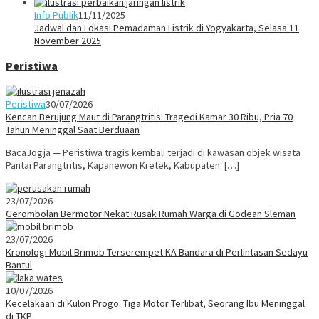
Info Publik
11/11/2025
Jadwal dan Lokasi Pemadaman Listrik di Yogyakarta, Selasa 11
November 2025
Peristiwa
Peristiwa
30/07/2026
Kencan Berujung Maut di Parangtritis: Tragedi Kamar 30 Ribu, Pria 70
Tahun Meninggal Saat Berduaan
BacaJogja — Peristiwa tragis kembali terjadi di kawasan objek wisata
Pantai Parangtritis, Kapanewon Kretek, Kabupaten […]
23/07/2026
Gerombolan Bermotor Nekat Rusak Rumah Warga di Godean Sleman
23/07/2026
Kronologi Mobil Brimob Terserempet KA Bandara di Perlintasan Sedayu
Bantul
10/07/2026
Kecelakaan di Kulon Progo: Tiga Motor Terlibat, Seorang Ibu Meninggal
di TKP