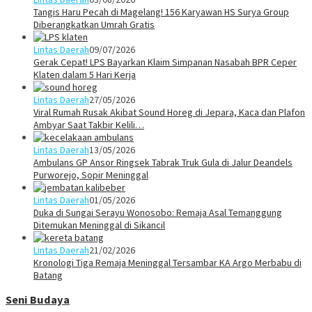
Tangis Haru Pecah di Magelang! 156 Karyawan HS Surya Group
Diberangkatkan Umrah Gratis
Lintas Daerah
09/07/2026
Gerak Cepat! LPS Bayarkan Klaim Simpanan Nasabah BPR Ceper
Klaten dalam 5 Hari Kerja
Lintas Daerah
27/05/2026
Viral Rumah Rusak Akibat Sound Horeg di Jepara, Kaca dan Plafon
Ambyar Saat Takbir Kelili…
Lintas Daerah
13/05/2026
Ambulans GP Ansor Ringsek Tabrak Truk Gula di Jalur Deandels
Purworejo, Sopir Meninggal
Lintas Daerah
01/05/2026
Duka di Sungai Serayu Wonosobo: Remaja Asal Temanggung
Ditemukan Meninggal di Sikancil
Lintas Daerah
21/02/2026
Kronologi Tiga Remaja Meninggal Tersambar KA Argo Merbabu di
Batang
Seni Budaya