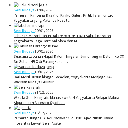
Seni Budaya
21/06/2026
Pameran ‘Rimpang Rasa’ di Kiniko Galeri: Kritik Tajam untuk
Yogyakarta yang Katanya Pusat …
Seni Budaya
20/01/2026
Labuhan Merapi Tahun Dal 1959/2026, Laku Sakral Keraton
Yogyakarta Jaga Harmoni Alam dan M…
Seni Budaya
19/01/2026
Suasana Labuhan Hajad Dalem Tingalan Jumenengan Dalem ke-38
Sri Sultan HB X di Parangkusum…
Seni Budaya
19/01/2026
Dari Merti Dusun hingga Gamelan, Yogyakarta Menjaga 245
Warisan Budaya Leluhur
Seni Budaya
31/12/2025
Wisata Seni Kaligrafi: Mahasiswa UIN Yogyakarta Belajar Makna
Alquran dari Maestro Syaiful…
Seni Budaya
16/12/2025
Pameran Tunggal Alex Pracaya “Ojo Urik” Ajak Publik Rawat
Integritas Lewat Seni Poster