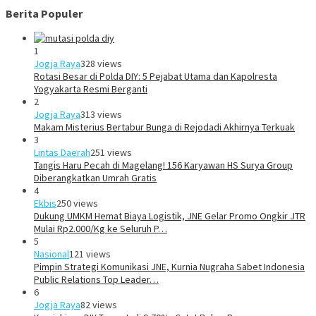
Berita Populer
1
Jogja Raya
328 views
Rotasi Besar di Polda DIY: 5 Pejabat Utama dan Kapolresta
Yogyakarta Resmi Berganti
2
Jogja Raya
313 views
Makam Misterius Bertabur Bunga di Rejodadi Akhirnya Terkuak
3
Lintas Daerah
251 views
Tangis Haru Pecah di Magelang! 156 Karyawan HS Surya Group
Diberangkatkan Umrah Gratis
4
Ekbis
250 views
Dukung UMKM Hemat Biaya Logistik, JNE Gelar Promo Ongkir JTR
Mulai Rp2.000/Kg ke Seluruh P…
5
Nasional
121 views
Pimpin Strategi Komunikasi JNE, Kurnia Nugraha Sabet Indonesia
Public Relations Top Leader…
6
Jogja Raya
82 views