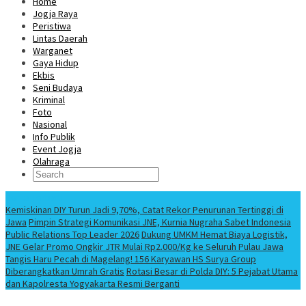
Home
Jogja Raya
Peristiwa
Lintas Daerah
Warganet
Gaya Hidup
Ekbis
Seni Budaya
Kriminal
Foto
Nasional
Info Publik
Event Jogja
Olahraga
Berita Terbaru
Kemiskinan DIY Turun Jadi 9,70%, Catat Rekor Penurunan Tertinggi di
Jawa
Pimpin Strategi Komunikasi JNE, Kurnia Nugraha Sabet Indonesia
Public Relations Top Leader 2026
Dukung UMKM Hemat Biaya Logistik,
JNE Gelar Promo Ongkir JTR Mulai Rp2.000/Kg ke Seluruh Pulau Jawa
Tangis Haru Pecah di Magelang! 156 Karyawan HS Surya Group
Diberangkatkan Umrah Gratis
Rotasi Besar di Polda DIY: 5 Pejabat Utama
dan Kapolresta Yogyakarta Resmi Berganti