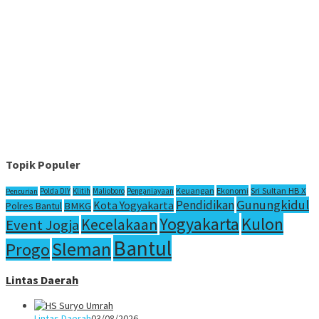
Topik Populer
Sri Sultan HB X
Keuangan
Ekonomi
Polda DIY
Klitih
Malioboro
Penganiayaan
Pencurian
Gunungkidul
Pendidikan
Kota Yogyakarta
Polres Bantul
BMKG
Yogyakarta
Kulon
Kecelakaan
Event Jogja
Bantul
Sleman
Progo
Lintas Daerah
Lintas Daerah
03/08/2026