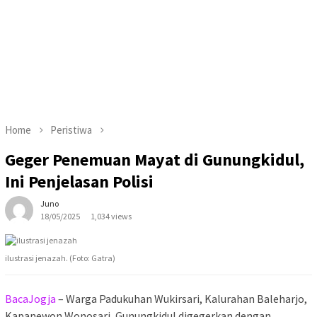
Home
Peristiwa
Geger Penemuan Mayat di Gunungkidul,
Ini Penjelasan Polisi
Juno
18/05/2025
1,034 views
ilustrasi jenazah. (Foto: Gatra)
BacaJogja
– Warga Padukuhan Wukirsari, Kalurahan Baleharjo,
Kapanewon Wonosari, Gunungkidul digegerkan dengan