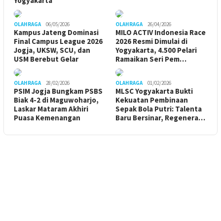
Yogyakarta
OLAHRAGA
06/05/2026
OLAHRAGA
26/04/2026
Kampus Jateng Dominasi
MILO ACTIV Indonesia Race
Final Campus League 2026
2026 Resmi Dimulai di
Jogja, UKSW, SCU, dan
Yogyakarta, 4.500 Pelari
USM Berebut Gelar
Ramaikan Seri Pem…
OLAHRAGA
28/02/2026
OLAHRAGA
01/02/2026
PSIM Jogja Bungkam PSBS
MLSC Yogyakarta Bukti
Biak 4-2 di Maguwoharjo,
Kekuatan Pembinaan
Laskar Mataram Akhiri
Sepak Bola Putri: Talenta
Puasa Kemenangan
Baru Bersinar, Regenera…