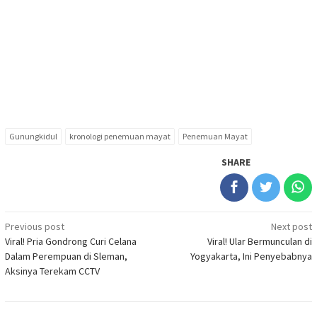
Gunungkidul
kronologi penemuan mayat
Penemuan Mayat
SHARE
Post
Previous post
Next post
Viral! Pria Gondrong Curi Celana
Viral! Ular Bermunculan di
navigation
Dalam Perempuan di Sleman,
Yogyakarta, Ini Penyebabnya
Aksinya Terekam CCTV