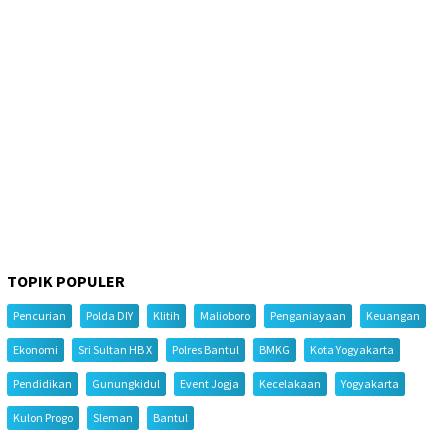
TOPIK POPULER
Pencurian
Polda DIY
Klitih
Malioboro
Penganiayaan
Keuangan
Ekonomi
Sri Sultan HB X
Polres Bantul
BMKG
Kota Yogyakarta
Pendidikan
Gunungkidul
Event Jogja
Kecelakaan
Yogyakarta
Kulon Progo
Sleman
Bantul