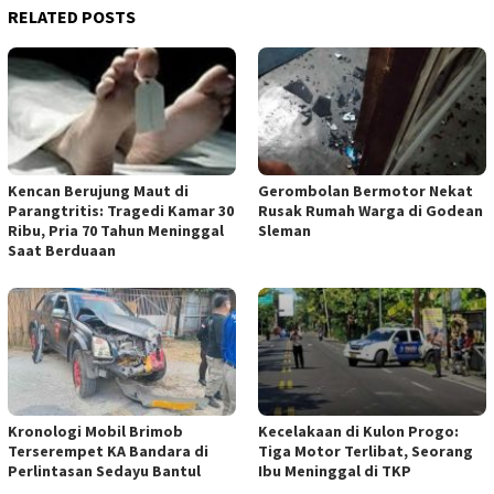
RELATED POSTS
Kencan Berujung Maut di
Gerombolan Bermotor Nekat
Parangtritis: Tragedi Kamar 30
Rusak Rumah Warga di Godean
Ribu, Pria 70 Tahun Meninggal
Sleman
Saat Berduaan
Kronologi Mobil Brimob
Kecelakaan di Kulon Progo:
Terserempet KA Bandara di
Tiga Motor Terlibat, Seorang
Perlintasan Sedayu Bantul
Ibu Meninggal di TKP