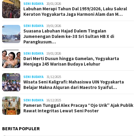
SENI BUDAYA
20/01/2026
Labuhan Merapi Tahun Dal 1959/2026, Laku Sakral
Keraton Yogyakarta Jaga Harmoni Alam dan M…
SENI BUDAYA
19/01/2026
Suasana Labuhan Hajad Dalem Tingalan
Jumenengan Dalem ke-38 Sri Sultan HB X di
Parangkusum…
SENI BUDAYA
19/01/2026
Dari Merti Dusun hingga Gamelan, Yogyakarta
Menjaga 245 Warisan Budaya Leluhur
SENI BUDAYA
31/12/2025
Wisata Seni Kaligrafi: Mahasiswa UIN Yogyakarta
Belajar Makna Alquran dari Maestro Syaiful…
SENI BUDAYA
16/12/2025
Pameran Tunggal Alex Pracaya “Ojo Urik” Ajak Publik
Rawat Integritas Lewat Seni Poster
BERITA POPULER