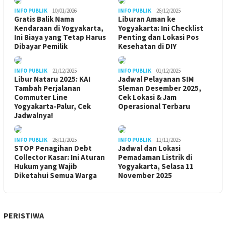
INFO PUBLIK
10/01/2026
INFO PUBLIK
26/12/2025
Gratis Balik Nama
Liburan Aman ke
Kendaraan di Yogyakarta,
Yogyakarta: Ini Checklist
Ini Biaya yang Tetap Harus
Penting dan Lokasi Pos
Dibayar Pemilik
Kesehatan di DIY
INFO PUBLIK
21/12/2025
INFO PUBLIK
01/12/2025
Libur Nataru 2025: KAI
Jadwal Pelayanan SIM
Tambah Perjalanan
Sleman Desember 2025,
Commuter Line
Cek Lokasi & Jam
Yogyakarta-Palur, Cek
Operasional Terbaru
Jadwalnya!
INFO PUBLIK
26/11/2025
INFO PUBLIK
11/11/2025
STOP Penagihan Debt
Jadwal dan Lokasi
Collector Kasar: Ini Aturan
Pemadaman Listrik di
Hukum yang Wajib
Yogyakarta, Selasa 11
Diketahui Semua Warga
November 2025
PERISTIWA