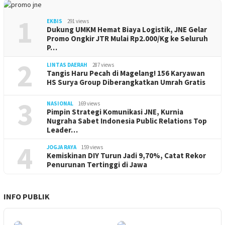
1
EKBIS
291 views
Dukung UMKM Hemat Biaya Logistik, JNE Gelar
Promo Ongkir JTR Mulai Rp2.000/Kg ke Seluruh
P…
2
LINTAS DAERAH
287 views
Tangis Haru Pecah di Magelang! 156 Karyawan
HS Surya Group Diberangkatkan Umrah Gratis
3
NASIONAL
169 views
Pimpin Strategi Komunikasi JNE, Kurnia
Nugraha Sabet Indonesia Public Relations Top
Leader…
4
JOGJA RAYA
159 views
Kemiskinan DIY Turun Jadi 9,70%, Catat Rekor
Penurunan Tertinggi di Jawa
INFO PUBLIK