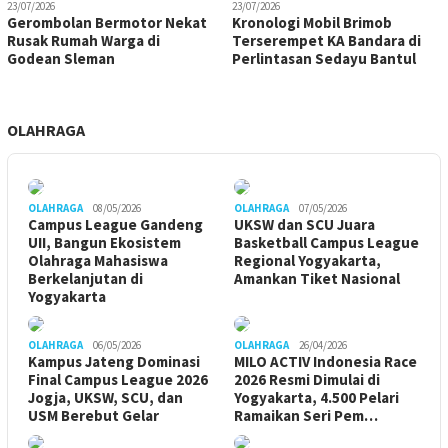
23/07/2026
23/07/2026
Gerombolan Bermotor Nekat
Kronologi Mobil Brimob
Rusak Rumah Warga di
Terserempet KA Bandara di
Godean Sleman
Perlintasan Sedayu Bantul
OLAHRAGA
OLAHRAGA
08/05/2026
OLAHRAGA
07/05/2026
Campus League Gandeng
UKSW dan SCU Juara
UII, Bangun Ekosistem
Basketball Campus League
Olahraga Mahasiswa
Regional Yogyakarta,
Berkelanjutan di
Amankan Tiket Nasional
Yogyakarta
OLAHRAGA
06/05/2026
OLAHRAGA
26/04/2026
Kampus Jateng Dominasi
MILO ACTIV Indonesia Race
Final Campus League 2026
2026 Resmi Dimulai di
Jogja, UKSW, SCU, dan
Yogyakarta, 4.500 Pelari
USM Berebut Gelar
Ramaikan Seri Pem…