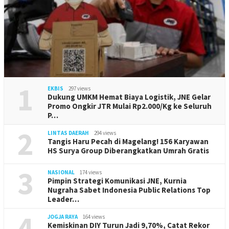
1
EKBIS
297 views
Dukung UMKM Hemat Biaya Logistik, JNE Gelar
Promo Ongkir JTR Mulai Rp2.000/Kg ke Seluruh
P…
2
LINTAS DAERAH
294 views
Tangis Haru Pecah di Magelang! 156 Karyawan
HS Surya Group Diberangkatkan Umrah Gratis
3
NASIONAL
174 views
Pimpin Strategi Komunikasi JNE, Kurnia
Nugraha Sabet Indonesia Public Relations Top
Leader…
4
JOGJA RAYA
164 views
Kemiskinan DIY Turun Jadi 9,70%, Catat Rekor