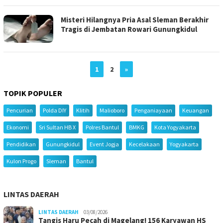
Misteri Hilangnya Pria Asal Sleman Berakhir
Tragis di Jembatan Rowari Gunungkidul
1
2
»
TOPIK POPULER
Pencurian
Polda DIY
Klitih
Malioboro
Penganiayaan
Keuangan
Ekonomi
Sri Sultan HB X
Polres Bantul
BMKG
Kota Yogyakarta
Pendidikan
Gunungkidul
Event Jogja
Kecelakaan
Yogyakarta
Kulon Progo
Sleman
Bantul
LINTAS DAERAH
LINTAS DAERAH
03/08/2026
Tangis Haru Pecah di Magelang! 156 Karyawan HS