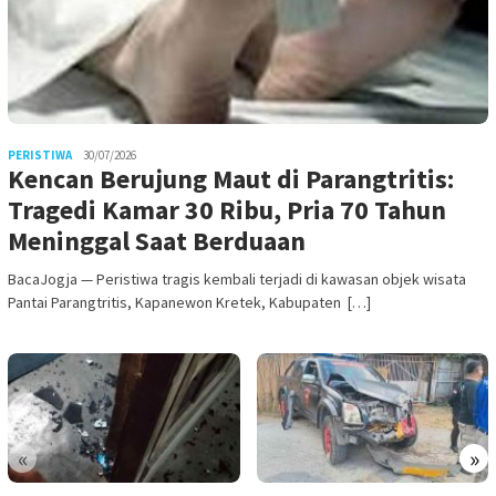
PERISTIWA
30/07/2026
Kencan Berujung Maut di Parangtritis:
Tragedi Kamar 30 Ribu, Pria 70 Tahun
Meninggal Saat Berduaan
BacaJogja — Peristiwa tragis kembali terjadi di kawasan objek wisata
Pantai Parangtritis, Kapanewon Kretek, Kabupaten […]
«
»