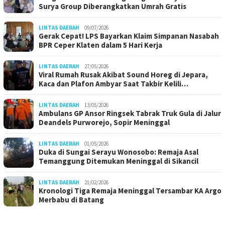
Surya Group Diberangkatkan Umrah Gratis
LINTAS DAERAH
09/07/2026
Gerak Cepat! LPS Bayarkan Klaim Simpanan Nasabah
BPR Ceper Klaten dalam 5 Hari Kerja
LINTAS DAERAH
27/05/2026
Viral Rumah Rusak Akibat Sound Horeg di Jepara,
Kaca dan Plafon Ambyar Saat Takbir Kelili…
LINTAS DAERAH
13/05/2026
Ambulans GP Ansor Ringsek Tabrak Truk Gula di Jalur
Deandels Purworejo, Sopir Meninggal
LINTAS DAERAH
01/05/2026
Duka di Sungai Serayu Wonosobo: Remaja Asal
Temanggung Ditemukan Meninggal di Sikancil
LINTAS DAERAH
21/02/2026
Kronologi Tiga Remaja Meninggal Tersambar KA Argo
Merbabu di Batang