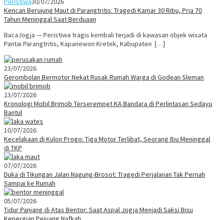
Peristiwa
30/07/2026
Kencan Berujung Maut di Parangtritis: Tragedi Kamar 30 Ribu, Pria 70
Tahun Meninggal Saat Berduaan
BacaJogja — Peristiwa tragis kembali terjadi di kawasan objek wisata
Pantai Parangtritis, Kapanewon Kretek, Kabupaten […]
23/07/2026
Gerombolan Bermotor Nekat Rusak Rumah Warga di Godean Sleman
23/07/2026
Kronologi Mobil Brimob Terserempet KA Bandara di Perlintasan Sedayu
Bantul
10/07/2026
Kecelakaan di Kulon Progo: Tiga Motor Terlibat, Seorang Ibu Meninggal
di TKP
07/07/2026
Duka di Tikungan Jalan Nagung-Brosot: Tragedi Perjalanan Tak Pernah
Sampai ke Rumah
05/07/2026
Tidur Panjang di Atas Bentor: Saat Aspal Jogja Menjadi Saksi Bisu
Kepergian Pejuang Nafkah