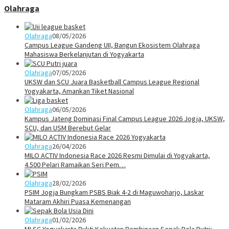
Olahraga
Olahraga
08/05/2026
Campus League Gandeng UII, Bangun Ekosistem Olahraga
Mahasiswa Berkelanjutan di Yogyakarta
Olahraga
07/05/2026
UKSW dan SCU Juara Basketball Campus League Regional
Yogyakarta, Amankan Tiket Nasional
Olahraga
06/05/2026
Kampus Jateng Dominasi Final Campus League 2026 Jogja, UKSW,
SCU, dan USM Berebut Gelar
Olahraga
26/04/2026
MILO ACTIV Indonesia Race 2026 Resmi Dimulai di Yogyakarta,
4.500 Pelari Ramaikan Seri Pem…
Olahraga
28/02/2026
PSIM Jogja Bungkam PSBS Biak 4-2 di Maguwoharjo, Laskar
Mataram Akhiri Puasa Kemenangan
Olahraga
01/02/2026
MLSC Yogyakarta Bukti Kekuatan Pembinaan Sepak Bola Putri: