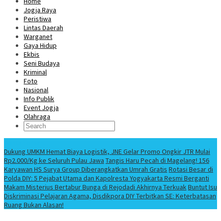
Home
Jogja Raya
Peristiwa
Lintas Daerah
Warganet
Gaya Hidup
Ekbis
Seni Budaya
Kriminal
Foto
Nasional
Info Publik
Event Jogja
Olahraga
Berita Terbaru
Dukung UMKM Hemat Biaya Logistik, JNE Gelar Promo Ongkir JTR Mulai
Rp2.000/Kg ke Seluruh Pulau Jawa
Tangis Haru Pecah di Magelang! 156
Karyawan HS Surya Group Diberangkatkan Umrah Gratis
Rotasi Besar di
Polda DIY: 5 Pejabat Utama dan Kapolresta Yogyakarta Resmi Berganti
Makam Misterius Bertabur Bunga di Rejodadi Akhirnya Terkuak
Buntut Isu
Diskriminasi Pelajaran Agama, Disdikpora DIY Terbitkan SE: Keterbatasan
Ruang Bukan Alasan!