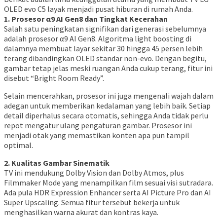
OLED evo C5 layak menjadi pusat hiburan di rumah Anda.
1. Prosesor α9 AI Gen8 dan Tingkat Kecerahan
Salah satu peningkatan signifikan dari generasi sebelumnya
adalah prosesor α9 AI Gen8. Algoritma light boosting di
dalamnya membuat layar sekitar 30 hingga 45 persen lebih
terang dibandingkan OLED standar non-evo. Dengan begitu,
gambar tetap jelas meski ruangan Anda cukup terang, fitur ini
disebut “Bright Room Ready”.
Selain mencerahkan, prosesor ini juga mengenali wajah dalam
adegan untuk memberikan kedalaman yang lebih baik. Setiap
detail diperhalus secara otomatis, sehingga Anda tidak perlu
repot mengatur ulang pengaturan gambar. Prosesor ini
menjadi otak yang memastikan konten apa pun tampil
optimal.
2. Kualitas Gambar Sinematik
TV ini mendukung Dolby Vision dan Dolby Atmos, plus
Filmmaker Mode yang menampilkan film sesuai visi sutradara.
Ada pula HDR Expression Enhancer serta AI Picture Pro dan AI
Super Upscaling. Semua fitur tersebut bekerja untuk
menghasilkan warna akurat dan kontras kaya.