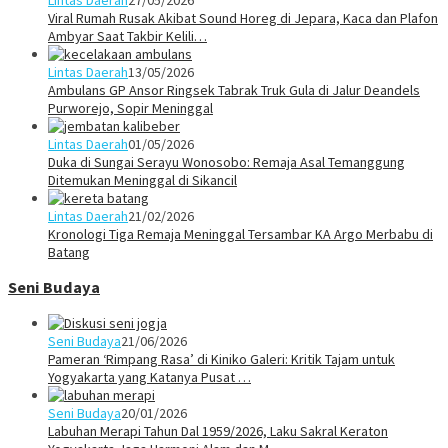
Viral Rumah Rusak Akibat Sound Horeg di Jepara, Kaca dan Plafon
Ambyar Saat Takbir Kelili…
Lintas Daerah
13/05/2026
Ambulans GP Ansor Ringsek Tabrak Truk Gula di Jalur Deandels
Purworejo, Sopir Meninggal
Lintas Daerah
01/05/2026
Duka di Sungai Serayu Wonosobo: Remaja Asal Temanggung
Ditemukan Meninggal di Sikancil
Lintas Daerah
21/02/2026
Kronologi Tiga Remaja Meninggal Tersambar KA Argo Merbabu di
Batang
Seni Budaya
Seni Budaya
21/06/2026
Pameran ‘Rimpang Rasa’ di Kiniko Galeri: Kritik Tajam untuk
Yogyakarta yang Katanya Pusat …
Seni Budaya
20/01/2026
Labuhan Merapi Tahun Dal 1959/2026, Laku Sakral Keraton