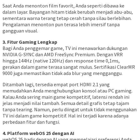
Saat Anda menonton film favorit, Anda seperti dibawa ke
dalam layar. Bayangan hitam tidak berubah menjadi abu-abu,
sementara warna terang tetap cerah tanpa silau berlebihan.
Pengalaman menonton pun terasa lebih imersif tanpa
gangguan visual.
3. Fitur Gaming Lengkap
Bagi Anda penggemar game, TV ini menawarkan dukungan
NVIDIA G-SYNC dan AMD FreeSync Premium. Dengan VRR
hingga 144Hz (native 120Hz) dan response time 0,1ms,
gerakan dalam game terasa sangat mulus. Sertifikasi ClearMR
9000 juga memastikan tidak ada blur yang mengganggu.
Ditambah lagi, tersedia empat port HDMI 2.1 yang
memudahkan Anda menghubungkan konsol atau PC gaming.
Kalau Anda sering main game kompetitif, latensi rendah ini
jelas menjadi nilai tambah. Semua detail grafis tetap tajam
tanpa tearing. Namun, perlu diingat untuk tidak menggunakan
TV ini dalam game kompetitif. Hal ini terjadi karena adanya
perbedaan fitur dan fungsi.
4. Platform webOS 25 dengan AI
webOS 25 hadir dengan AI yang mempelajari preferensi Anda.