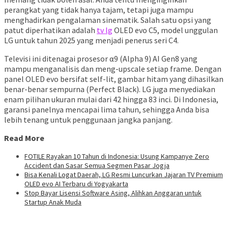
perangkat yang tidak hanya tajam, tetapi juga mampu
menghadirkan pengalaman sinematik. Salah satu opsi yang
patut diperhatikan adalah
tv lg
OLED evo C5, model unggulan
LG untuk tahun 2025 yang menjadi penerus seri C4.
Televisi ini ditenagai prosesor α9 (Alpha 9) AI Gen8 yang
mampu menganalisis dan meng-upscale setiap frame. Dengan
panel OLED evo bersifat self-lit, gambar hitam yang dihasilkan
benar-benar sempurna (Perfect Black). LG juga menyediakan
enam pilihan ukuran mulai dari 42 hingga 83 inci. Di Indonesia,
garansi panelnya mencapai lima tahun, sehingga Anda bisa
lebih tenang untuk penggunaan jangka panjang.
Read More
FOTILE Rayakan 10 Tahun di Indonesia: Usung Kampanye Zero
Accident dan Sasar Semua Segmen Pasar Jogja
Bisa Kenali Logat Daerah, LG Resmi Luncurkan Jajaran TV Premium
OLED evo AI Terbaru di Yogyakarta
Stop Bayar Lisensi Software Asing, Alihkan Anggaran untuk
Startup Anak Muda