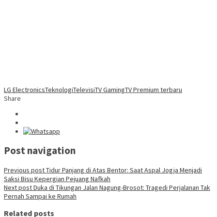
LG Electronics
Teknologi
Televisi
TV Gaming
TV Premium terbaru
Share
Post navigation
Previous post
Tidur Panjang di Atas Bentor: Saat Aspal Jogja Menjadi
Saksi Bisu Kepergian Pejuang Nafkah
Next post
Duka di Tikungan Jalan Nagung-Brosot: Tragedi Perjalanan Tak
Pernah Sampai ke Rumah
Related posts