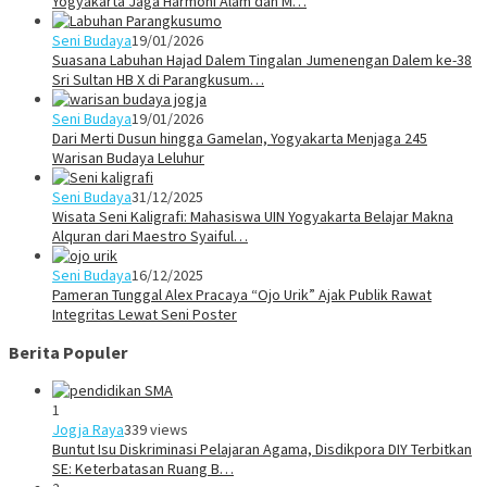
Yogyakarta Jaga Harmoni Alam dan M…
Seni Budaya
19/01/2026
Suasana Labuhan Hajad Dalem Tingalan Jumenengan Dalem ke-38
Sri Sultan HB X di Parangkusum…
Seni Budaya
19/01/2026
Dari Merti Dusun hingga Gamelan, Yogyakarta Menjaga 245
Warisan Budaya Leluhur
Seni Budaya
31/12/2025
Wisata Seni Kaligrafi: Mahasiswa UIN Yogyakarta Belajar Makna
Alquran dari Maestro Syaiful…
Seni Budaya
16/12/2025
Pameran Tunggal Alex Pracaya “Ojo Urik” Ajak Publik Rawat
Integritas Lewat Seni Poster
Berita Populer
1
Jogja Raya
339 views
Buntut Isu Diskriminasi Pelajaran Agama, Disdikpora DIY Terbitkan
SE: Keterbatasan Ruang B…