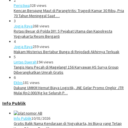
2
Peristiwa
328 views
Kencan Berujung Maut di Parangtritis: Tragedi Kamar 30 Ribu, Pria
70 Tahun Meninggal Saat …
3
Jogja Raya
268 views
Rotasi Besar di Polda DIY: 5 Pejabat Utama dan Kapolresta
Yogyakarta Resmi Berganti
4
Jogja Raya
259 views
Makam Misterius Bertabur Bunga di Rejodadi Akhirnya Terkuak
5
Lintas Daerah
194 views
Tangis Haru Pecah di Magelang! 156 Karyawan HS Surya Group
Diberangkatkan Umrah Gratis
6
Ekbis
181 views
Dukung UMKM Hemat Biaya Logistik, JNE Gelar Promo Ongkir JTR
Mulai Rp2.000/Kg ke Seluruh P…
Info Publik
Info Publik
10/01/2026
Gratis Balik Nama Kendaraan di Yogyakarta, Ini Biaya yang Tetap