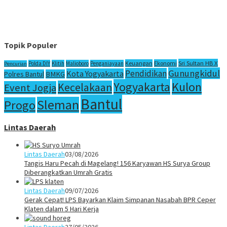
Topik Populer
Sri Sultan HB X
Keuangan
Ekonomi
Polda DIY
Klitih
Malioboro
Penganiayaan
Pencurian
Gunungkidul
Pendidikan
Kota Yogyakarta
Polres Bantul
BMKG
Yogyakarta
Kulon
Kecelakaan
Event Jogja
Bantul
Sleman
Progo
Lintas Daerah
Lintas Daerah
03/08/2026
Tangis Haru Pecah di Magelang! 156 Karyawan HS Surya Group
Diberangkatkan Umrah Gratis
Lintas Daerah
09/07/2026
Gerak Cepat! LPS Bayarkan Klaim Simpanan Nasabah BPR Ceper
Klaten dalam 5 Hari Kerja
Lintas Daerah
27/05/2026