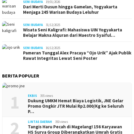
SENI BUDAYA
19/01/2026
Dari Merti Dusun hingga Gamelan, Yogyakarta
Menjaga 245 Warisan Budaya Leluhur
SENI BUDAYA
31/12/2025
Wisata Seni Kaligrafi: Mahasiswa UIN Yogyakarta
Belajar Makna Alquran dari Maestro Syaiful…
SENI BUDAYA
16/12/2025
Pameran Tunggal Alex Pracaya “Ojo Urik” Ajak Publik
Rawat Integritas Lewat Seni Poster
BERITA POPULER
1
EKBIS
355 views
Dukung UMKM Hemat Biaya Logistik, JNE Gelar
Promo Ongkir JTR Mulai Rp2.000/Kg ke Seluruh
P…
2
LINTAS DAERAH
350 views
Tangis Haru Pecah di Magelang! 156 Karyawan
HS Surya Group Diberangkatkan Umrah Gratis