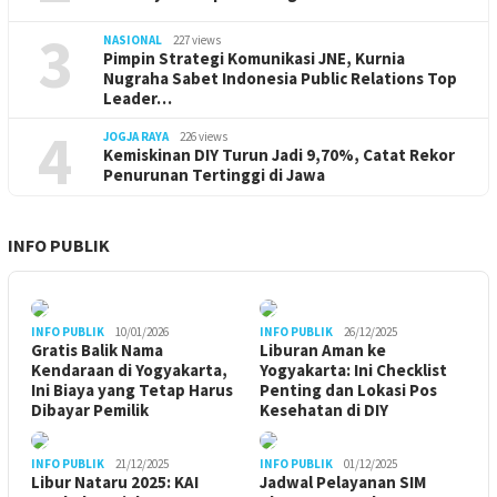
3
NASIONAL
227 views
Pimpin Strategi Komunikasi JNE, Kurnia
Nugraha Sabet Indonesia Public Relations Top
Leader…
4
JOGJA RAYA
226 views
Kemiskinan DIY Turun Jadi 9,70%, Catat Rekor
Penurunan Tertinggi di Jawa
INFO PUBLIK
INFO PUBLIK
10/01/2026
INFO PUBLIK
26/12/2025
Gratis Balik Nama
Liburan Aman ke
Kendaraan di Yogyakarta,
Yogyakarta: Ini Checklist
Ini Biaya yang Tetap Harus
Penting dan Lokasi Pos
Dibayar Pemilik
Kesehatan di DIY
INFO PUBLIK
21/12/2025
INFO PUBLIK
01/12/2025
Libur Nataru 2025: KAI
Jadwal Pelayanan SIM