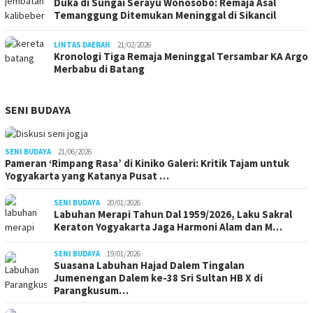
Duka di Sungai Serayu Wonosobo: Remaja Asal
Temanggung Ditemukan Meninggal di Sikancil
LINTAS DAERAH
21/02/2026
Kronologi Tiga Remaja Meninggal Tersambar KA Argo
Merbabu di Batang
SENI BUDAYA
SENI BUDAYA
21/06/2026
Pameran ‘Rimpang Rasa’ di Kiniko Galeri: Kritik Tajam untuk
Yogyakarta yang Katanya Pusat …
SENI BUDAYA
20/01/2026
Labuhan Merapi Tahun Dal 1959/2026, Laku Sakral
Keraton Yogyakarta Jaga Harmoni Alam dan M…
SENI BUDAYA
19/01/2026
Suasana Labuhan Hajad Dalem Tingalan
Jumenengan Dalem ke-38 Sri Sultan HB X di
Parangkusum…