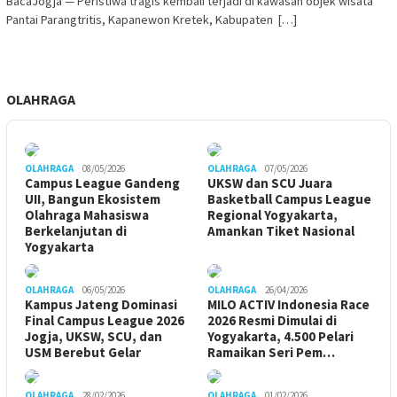
BacaJogja — Peristiwa tragis kembali terjadi di kawasan objek wisata
Pantai Parangtritis, Kapanewon Kretek, Kabupaten […]
OLAHRAGA
OLAHRAGA
08/05/2026
OLAHRAGA
07/05/2026
Campus League Gandeng
UKSW dan SCU Juara
UII, Bangun Ekosistem
Basketball Campus League
Olahraga Mahasiswa
Regional Yogyakarta,
Berkelanjutan di
Amankan Tiket Nasional
Yogyakarta
OLAHRAGA
06/05/2026
OLAHRAGA
26/04/2026
Kampus Jateng Dominasi
MILO ACTIV Indonesia Race
Final Campus League 2026
2026 Resmi Dimulai di
Jogja, UKSW, SCU, dan
Yogyakarta, 4.500 Pelari
USM Berebut Gelar
Ramaikan Seri Pem…
OLAHRAGA
28/02/2026
OLAHRAGA
01/02/2026