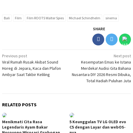
Bali
Film
Film ROOTS Walter Spies
Michael Schindhelm
sinema
SHARE
Post
Previous post
Next post
Viral Rumah Rusak Akibat Sound
Kesempatan Emas ke Istana
navigation
Horeg di Jepara, Kaca dan Plafon
Merdeka! Audisi Gita Bahana
Ambyar Saat Takbir Keliling
Nusantara DIY 2026 Resmi Dibuka,
Total Hadiah Puluhan Juta
RELATED POSTS
Menikmati Cita Rasa
5 Keunggulan TV LG OLED evo
Legendaris Ayam Bakar
C5 dengan Layar dan webOS-
Noroyono Wirosari Grobogan,
nya