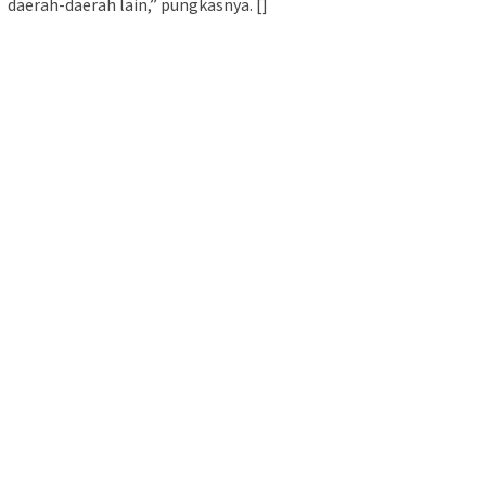
daerah-daerah lain,” pungkasnya. []