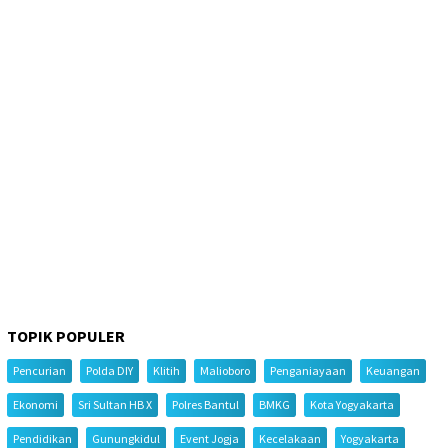
TOPIK POPULER
Pencurian
Polda DIY
Klitih
Malioboro
Penganiayaan
Keuangan
Ekonomi
Sri Sultan HB X
Polres Bantul
BMKG
Kota Yogyakarta
Pendidikan
Gunungkidul
Event Jogja
Kecelakaan
Yogyakarta