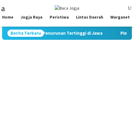
Skip
Mobile
to
Menu
content
Home
Jogja Raya
Peristiwa
Lintas Daerah
Warganet
tat Rekor Penurunan Tertinggi di Jawa
Berita Terbaru
Pimpin Strategi K