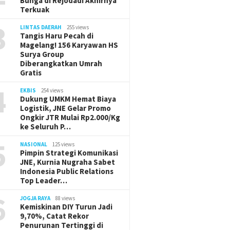
Bunga di Rejodadi Akhirnya
Terkuak
3
LINTAS DAERAH
255 views
Tangis Haru Pecah di
Magelang! 156 Karyawan HS
Surya Group
Diberangkatkan Umrah
Gratis
4
EKBIS
254 views
Dukung UMKM Hemat Biaya
Logistik, JNE Gelar Promo
Ongkir JTR Mulai Rp2.000/Kg
ke Seluruh P…
5
NASIONAL
125 views
Pimpin Strategi Komunikasi
JNE, Kurnia Nugraha Sabet
Indonesia Public Relations
Top Leader…
6
JOGJA RAYA
88 views
Kemiskinan DIY Turun Jadi
9,70%, Catat Rekor
Penurunan Tertinggi di