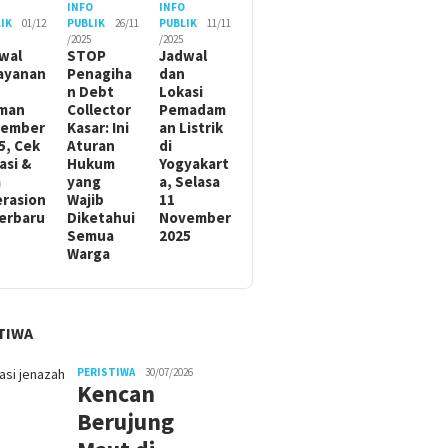
O
INFO
INFO
IK
01/12
PUBLIK
26/11
PUBLIK
11/11
/2025
/2025
wal
STOP
Jadwal
ayanan
Penagiha
dan
n Debt
Lokasi
man
Collector
Pemadam
sember
Kasar: Ini
an Listrik
5, Cek
Aturan
di
asi &
Hukum
Yogyakart
m
yang
a, Selasa
rasion
Wajib
11
Terbaru
Diketahui
November
Semua
2025
Warga
TIWA
PERISTIWA
30/07/2026
Kencan
Berujung