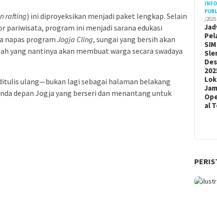
INF
PUBL
n rafting
) ini diproyeksikan menjadi paket lengkap. Selain
/2025
Jad
 pariwisata, program ini menjadi sarana edukasi
Pel
nya napas program
Jogja Cling
, sungai yang bersih akan
SIM
ulah yang nantinya akan membuat warga secara swadaya
Sle
De
202
Lok
ditulis ulang—bukan lagi sebagai halaman belakang
Ja
nda depan Jogja yang berseri dan menantang untuk
Ope
al 
PERIS