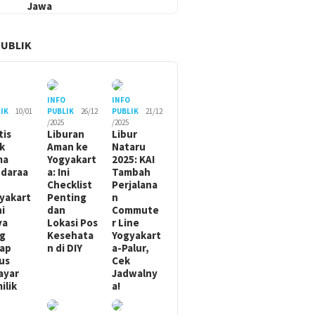
Jawa
PUBLIK
O
INFO
INFO
IK
10/01
PUBLIK
26/12
PUBLIK
21/12
/2025
/2025
tis
Liburan
Libur
ik
Aman ke
Nataru
ma
Yogyakart
2025: KAI
daraa
a: Ini
Tambah
Checklist
Perjalana
yakart
Penting
n
ni
dan
Commute
ya
Lokasi Pos
r Line
g
Kesehata
Yogyakart
ap
n di DIY
a-Palur,
us
Cek
ayar
Jadwalny
ilik
a!