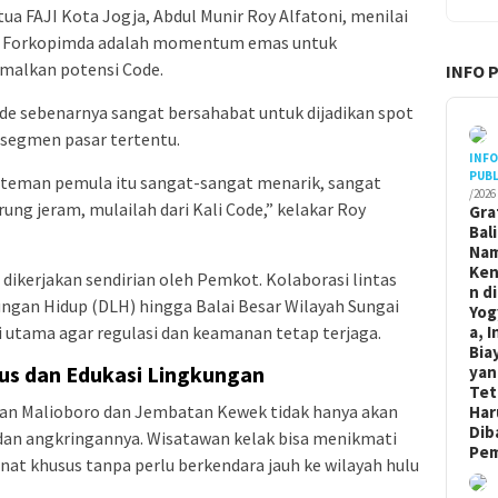
tua FAJI Kota Jogja, Abdul Munir Roy Alfatoni, menilai
an Forkopimda adalah momentum emas untuk
malkan potensi Code.
INFO 
ode sebenarnya sangat bersahabat untuk dijadikan spot
 segmen pasar tertentu.
INF
PUBL
-teman pemula itu sangat-sangat menarik, sangat
/2026
rung jeram, mulailah dari Kali Code,” kelakar Roy
Gra
Bal
Na
Ken
a dikerjakan sendirian oleh Pemkot. Kolaborasi lintas
n di
ngan Hidup (DLH) hingga Balai Besar Wilayah Sungai
Yog
 utama agar regulasi dan keamanan tetap terjaga.
a, I
Bia
sus dan Edukasi Lingkungan
yan
Tet
asan Malioboro dan Jembatan Kewek tidak hanya akan
Har
Dib
dan angkringannya. Wisatawan kelak bisa menikmati
Pem
nat khusus tanpa perlu berkendara jauh ke wilayah hulu