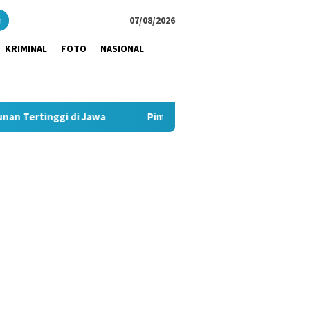
close
h
07/08/2026
KRIMINAL
FOTO
NASIONAL
i Jawa
Pimpin Strategi Komunikasi JNE, Kurnia Nugraha S