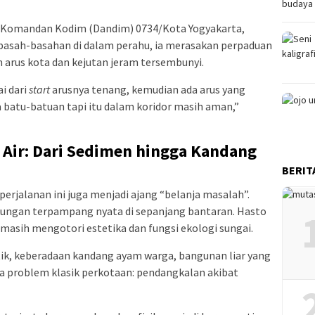
leh Komandan Kodim (Dandim) 0734/Kota Yogyakarta,
ut basah-basahan di dalam perahu, ia merasakan perpaduan
 arus kota dan kejutan jeram tersembunyi.
i dari
start
arusnya tenang, kemudian ada arus yang
a batu-batuan tapi itu dalam koridor masih aman,”
k Air: Dari Sedimen hingga Kandang
BERIT
perjalanan ini juga menjadi ajang “belanja masalah”.
kungan terpampang nyata di sepanjang bantaran. Hasto
g masih mengotori estetika dan fungsi ekologi sungai.
k, keberadaan kandang ayam warga, bangunan liar yang
 problem klasik perkotaan: pendangkalan akibat