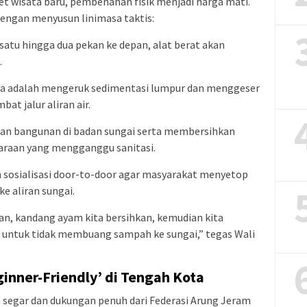
 wisata baru, pembenahan fisik menjadi harga mati.
engan menyusun linimasa taktis:
satu hingga dua pekan ke depan, alat berat akan
.
ama adalah mengeruk sedimentasi lumpur dan menggeser
t jalur aliran air.
bkan bangunan di badan sungai serta membersihkan
raan yang mengganggu sanitasi.
 sosialisasi door-to-door agar masyarakat menyetop
 aliran sungai.
kan, kandang ayam kita bersihkan, kemudian kita
ar untuk tidak membuang sampah ke sungai,” tegas Wali
inner-Friendly’ di Tengah Kota
segar dan dukungan penuh dari Federasi Arung Jeram