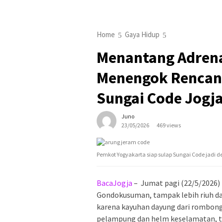
Home
Gaya Hidup
Menantang Adrenal
Menengok Rencan
Sungai Code Jogj
Juno
23/05/2026
469 views
Pemkot Yogyakarta siap sulap Sungai Code jadi d
BacaJogja
– Jumat pagi (22/5/2026) i
Gondokusuman, tampak lebih riuh dar
karena kayuhan dayung dari rombong
pelampung dan helm keselamatan, t