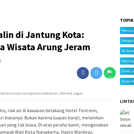
TOPIK
Pencur
in di Jantung Kota:
Pengan
a Wisata Arung Jeram
Sri Sult
a
Kota Yo
Event J
Kulon P
estinasi wisata arung jeram perkotaan. (Pemkot Jogja)
LINTA
tu, riak air di kawasan belakang Hotel Tentrem,
i biasanya. Bukan karena luapan banjir, melainkan
an yang tak biasa. Di atas perahu karet, mengenakan
ampak Wali Kota Yogyakarta, Hasto Wardoyo,