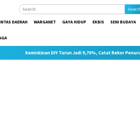
Searc
INTAS DAERAH
WARGANET
GAYA HIDUP
EKBIS
SENI BUDAYA
AGA
skinan DIY Turun Jadi 9,70%, Catat Rekor Penurunan Tertinggi d