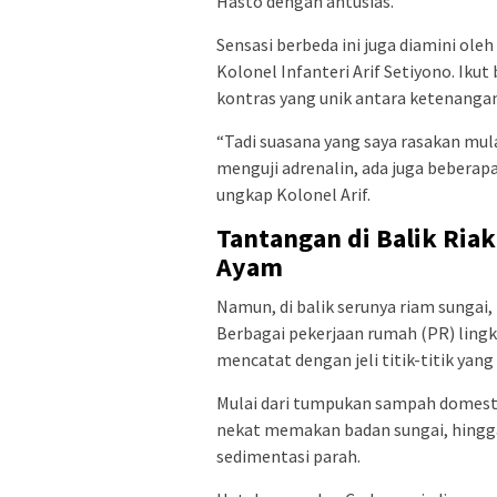
Hasto dengan antusias.
Sensasi berbeda ini juga diamini o
Kolonel Infanteri Arif Setiyono. Ik
kontras yang unik antara ketenangan
“Tadi suasana yang saya rasakan mula
menguji adrenalin, ada juga beberap
ungkap Kolonel Arif.
Tantangan di Balik Ria
Ayam
Namun, di balik serunya riam sungai, 
Berbagai pekerjaan rumah (PR) ling
mencatat dengan jeli titik-titik yan
Mulai dari tumpukan sampah domesti
nekat memakan badan sungai, hingga
sedimentasi parah.