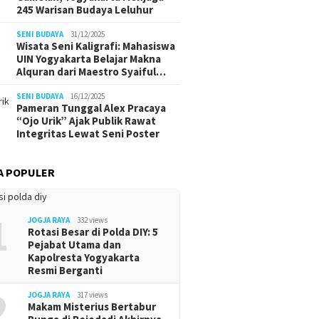
245 Warisan Budaya Leluhur
SENI BUDAYA
31/12/2025
Wisata Seni Kaligrafi: Mahasiswa
UIN Yogyakarta Belajar Makna
Alquran dari Maestro Syaiful…
SENI BUDAYA
16/12/2025
Pameran Tunggal Alex Pracaya
“Ojo Urik” Ajak Publik Rawat
Integritas Lewat Seni Poster
A POPULER
1
JOGJA RAYA
332 views
Rotasi Besar di Polda DIY: 5
Pejabat Utama dan
Kapolresta Yogyakarta
Resmi Berganti
2
JOGJA RAYA
317 views
Makam Misterius Bertabur