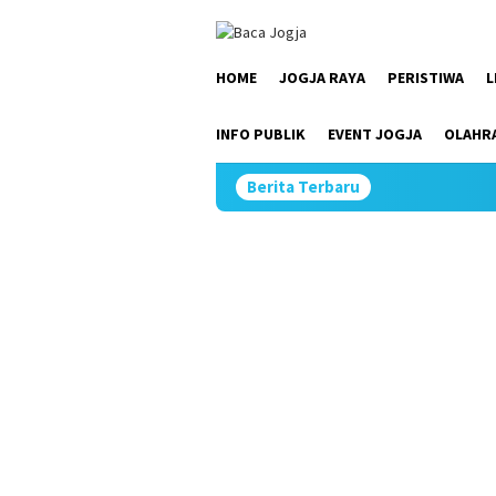
Skip
close
to
content
HOME
JOGJA RAYA
PERISTIWA
L
INFO PUBLIK
EVENT JOGJA
OLAHR
Berita Terbaru
Kemi