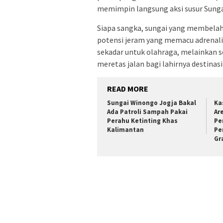
memimpin langsung aksi susur Sunga
Siapa sangka, sungai yang membela
potensi jeram yang memacu adrenali
sekadar untuk olahraga, melainkan s
meretas jalan bagi lahirnya destinas
READ MORE
Sungai Winongo Jogja Bakal
Ka
Ada Patroli Sampah Pakai
Ar
Perahu Ketinting Khas
Pe
Kalimantan
Pe
Gr