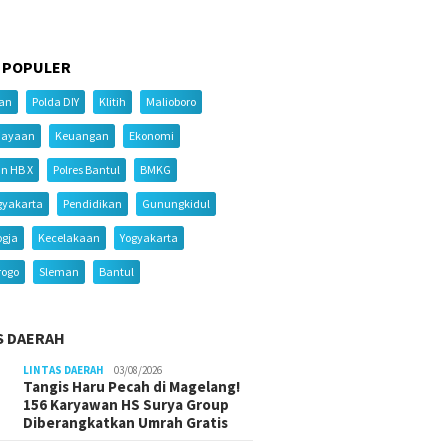
 POPULER
ian
Polda DIY
Klitih
Malioboro
iayaan
Keuangan
Ekonomi
an HB X
Polres Bantul
BMKG
gyakarta
Pendidikan
Gunungkidul
ogja
Kecelakaan
Yogyakarta
rogo
Sleman
Bantul
S DAERAH
LINTAS DAERAH
03/08/2026
Tangis Haru Pecah di Magelang!
156 Karyawan HS Surya Group
Diberangkatkan Umrah Gratis