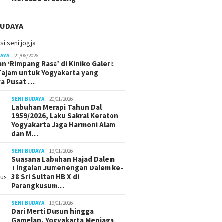
BUDAYA
DAYA
21/06/2026
n ‘Rimpang Rasa’ di Kiniko Galeri:
 Tajam untuk Yogyakarta yang
ya Pusat …
SENI BUDAYA
20/01/2026
Labuhan Merapi Tahun Dal
1959/2026, Laku Sakral Keraton
Yogyakarta Jaga Harmoni Alam
dan M…
SENI BUDAYA
19/01/2026
Suasana Labuhan Hajad Dalem
Tingalan Jumenengan Dalem ke-
38 Sri Sultan HB X di
Parangkusum…
SENI BUDAYA
19/01/2026
Dari Merti Dusun hingga
Gamelan, Yogyakarta Menjaga