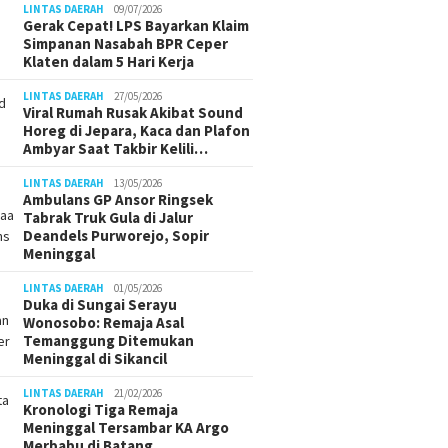
LINTAS DAERAH
09/07/2026
Gerak Cepat! LPS Bayarkan Klaim
Simpanan Nasabah BPR Ceper
Klaten dalam 5 Hari Kerja
LINTAS DAERAH
27/05/2026
Viral Rumah Rusak Akibat Sound
Horeg di Jepara, Kaca dan Plafon
Ambyar Saat Takbir Kelili…
LINTAS DAERAH
13/05/2026
Ambulans GP Ansor Ringsek
Tabrak Truk Gula di Jalur
Deandels Purworejo, Sopir
Meninggal
LINTAS DAERAH
01/05/2026
Duka di Sungai Serayu
Wonosobo: Remaja Asal
Temanggung Ditemukan
Meninggal di Sikancil
LINTAS DAERAH
21/02/2026
Kronologi Tiga Remaja
Meninggal Tersambar KA Argo
Merbabu di Batang