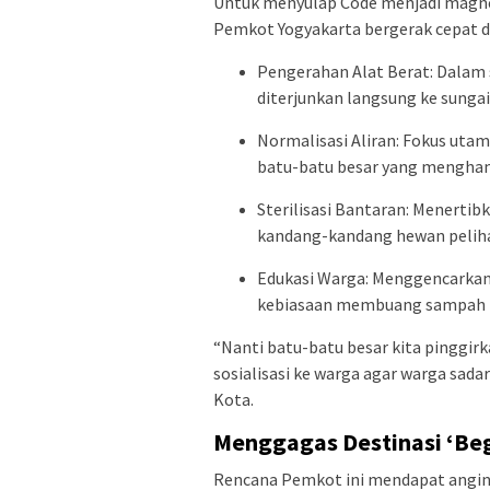
Untuk menyulap Code menjadi magnet
Pemkot Yogyakarta bergerak cepat d
Pengerahan Alat Berat: Dalam 
diterjunkan langsung ke sungai
Normalisasi Aliran: Fokus ut
batu-batu besar yang menghamba
Sterilisasi Bantaran: Menerti
kandang-kandang hewan peliha
Edukasi Warga: Menggencarkan
kebiasaan membuang sampah ke
“Nanti batu-batu besar kita pinggir
sosialisasi ke warga agar warga sad
Kota.
Menggagas Destinasi ‘Beg
Rencana Pemkot ini mendapat angin 