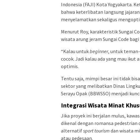
Indonesia (FAJI) Kota Yogyakarta. Ke
bahwa keterlibatan langsung jajar
menyelamatkan sekaligus mengopti
Menurut Roy, karakteristik Sungai C
wisata arung jeram Sungai Code bagi
“Kalau untuk
beginner
, untuk teman
cocok. Jadi kalau ada yang mau ikut a
optimis.
Tentu saja, mimpi besar ini tidak bis
sektor yang melibatkan Dinas Lingku
Serayu Opak (BBWSSO) menjadi kunci
Integrasi Wisata Minat Khu
Jika proyek ini berjalan mulus, kaw
dikenal dengan romansa pedestrian 
alternatif
sport tourism
dan wisata mi
atau pedesaan.