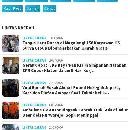
Kulon Progo
Sleman
Bantul
LINTAS DAERAH
LINTAS DAERAH
03/08/2026
Tangis Haru Pecah di Magelang! 156 Karyawan HS
Surya Group Diberangkatkan Umrah Gratis
LINTAS DAERAH
09/07/2026
Gerak Cepat! LPS Bayarkan Klaim Simpanan Nasabah
BPR Ceper Klaten dalam 5 Hari Kerja
LINTAS DAERAH
27/05/2026
Viral Rumah Rusak Akibat Sound Horeg di Jepara,
Kaca dan Plafon Ambyar Saat Takbir Kelili…
LINTAS DAERAH
13/05/2026
Ambulans GP Ansor Ringsek Tabrak Truk Gula di Jalur
Deandels Purworejo, Sopir Meninggal
LINTAS DAERAH
01/05/2026