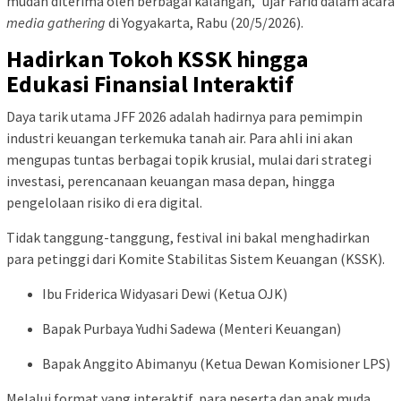
mudah diterima oleh berbagai kalangan,” ujar Farid dalam acara
media gathering
di Yogyakarta, Rabu (20/5/2026).
Hadirkan Tokoh KSSK hingga
Edukasi Finansial Interaktif
Daya tarik utama JFF 2026 adalah hadirnya para pemimpin
industri keuangan terkemuka tanah air. Para ahli ini akan
mengupas tuntas berbagai topik krusial, mulai dari strategi
investasi, perencanaan keuangan masa depan, hingga
pengelolaan risiko di era digital.
Tidak tanggung-tanggung, festival ini bakal menghadirkan
para petinggi dari Komite Stabilitas Sistem Keuangan (KSSK).
Ibu Friderica Widyasari Dewi (Ketua OJK)
Bapak Purbaya Yudhi Sadewa (Menteri Keuangan)
Bapak Anggito Abimanyu (Ketua Dewan Komisioner LPS)
Melalui format yang interaktif, para peserta dan anak muda