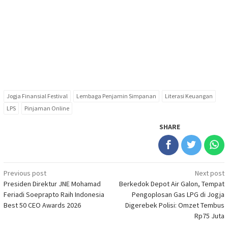
Jogja Finansial Festival
Lembaga Penjamin Simpanan
Literasi Keuangan
LPS
Pinjaman Online
SHARE
Post
Previous post
Next post
Presiden Direktur JNE Mohamad
Berkedok Depot Air Galon, Tempat
navigation
Feriadi Soeprapto Raih Indonesia
Pengoplosan Gas LPG di Jogja
Best 50 CEO Awards 2026
Digerebek Polisi: Omzet Tembus
Rp75 Juta