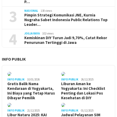
P…
3
NASIONAL
130 views
Pimpin Strategi Komunikasi JNE, Kurnia
Nugraha Sabet Indonesia Public Relations Top
Leader…
4
JOGJA RAYA
102 views
Kemiskinan DIY Turun Jadi 9,70%, Catat Rekor
Penurunan Tertinggi di Jawa
INFO PUBLIK
INFO PUBLIK
10/01/2026
INFO PUBLIK
26/12/2025
Gratis Balik Nama
Liburan Aman ke
Kendaraan di Yogyakarta,
Yogyakarta: Ini Checklist
Ini Biaya yang Tetap Harus
Penting dan Lokasi Pos
Dibayar Pemilik
Kesehatan di DIY
INFO PUBLIK
21/12/2025
INFO PUBLIK
01/12/2025
Libur Nataru 2025: KAI
Jadwal Pelayanan SIM