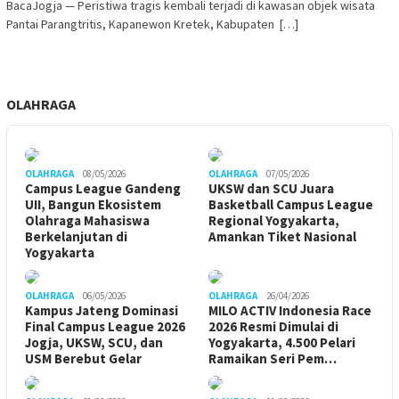
BacaJogja — Peristiwa tragis kembali terjadi di kawasan objek wisata
Pantai Parangtritis, Kapanewon Kretek, Kabupaten […]
OLAHRAGA
OLAHRAGA
08/05/2026
OLAHRAGA
07/05/2026
Campus League Gandeng
UKSW dan SCU Juara
UII, Bangun Ekosistem
Basketball Campus League
Olahraga Mahasiswa
Regional Yogyakarta,
Berkelanjutan di
Amankan Tiket Nasional
Yogyakarta
OLAHRAGA
06/05/2026
OLAHRAGA
26/04/2026
Kampus Jateng Dominasi
MILO ACTIV Indonesia Race
Final Campus League 2026
2026 Resmi Dimulai di
Jogja, UKSW, SCU, dan
Yogyakarta, 4.500 Pelari
USM Berebut Gelar
Ramaikan Seri Pem…