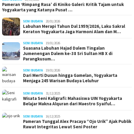
Pameran ‘Rimpang Rasa’ di Kiniko Galeri: Kritik Tajam untuk
Yogyakarta yang Katanya Pusat …
SENI BUDAYA
20/01/2026
Labuhan Merapi Tahun Dal 1959/2026, Laku Sakral
Keraton Yogyakarta Jaga Harmoni Alam dan M…
SENI BUDAYA
19/01/2026
Suasana Labuhan Hajad Dalem Tingalan
Jumenengan Dalem ke-38 Sri Sultan HB X di
Parangkusum…
SENI BUDAYA
19/01/2026
Dari Merti Dusun hingga Gamelan, Yogyakarta
Menjaga 245 Warisan Budaya Leluhur
SENI BUDAYA
31/12/2025
Wisata Seni Kaligrafi: Mahasiswa UIN Yogyakarta
Belajar Makna Alquran dari Maestro Syaiful…
SENI BUDAYA
16/12/2025
Pameran Tunggal Alex Pracaya “Ojo Urik” Ajak Publik
Rawat Integritas Lewat Seni Poster