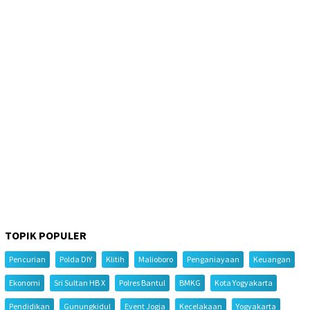
TOPIK POPULER
Pencurian
Polda DIY
Klitih
Malioboro
Penganiayaan
Keuangan
Ekonomi
Sri Sultan HB X
Polres Bantul
BMKG
Kota Yogyakarta
Pendidikan
Gunungkidul
Event Jogja
Kecelakaan
Yogyakarta