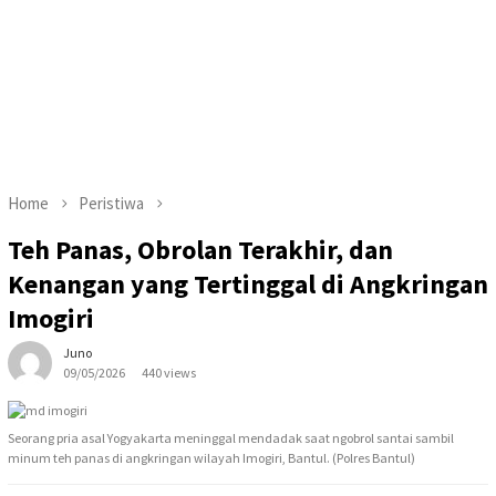
Home
Peristiwa
Teh Panas, Obrolan Terakhir, dan
Kenangan yang Tertinggal di Angkringan
Imogiri
Juno
09/05/2026
440 views
Seorang pria asal Yogyakarta meninggal mendadak saat ngobrol santai sambil
minum teh panas di angkringan wilayah Imogiri, Bantul. (Polres Bantul)