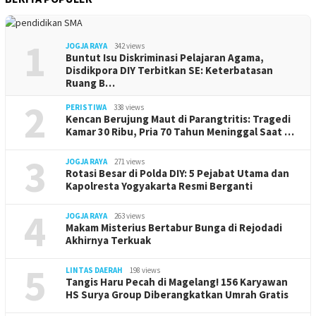
1
JOGJA RAYA
342 views
Buntut Isu Diskriminasi Pelajaran Agama,
Disdikpora DIY Terbitkan SE: Keterbatasan
Ruang B…
2
PERISTIWA
338 views
Kencan Berujung Maut di Parangtritis: Tragedi
Kamar 30 Ribu, Pria 70 Tahun Meninggal Saat …
3
JOGJA RAYA
271 views
Rotasi Besar di Polda DIY: 5 Pejabat Utama dan
Kapolresta Yogyakarta Resmi Berganti
4
JOGJA RAYA
263 views
Makam Misterius Bertabur Bunga di Rejodadi
Akhirnya Terkuak
5
LINTAS DAERAH
198 views
Tangis Haru Pecah di Magelang! 156 Karyawan
HS Surya Group Diberangkatkan Umrah Gratis