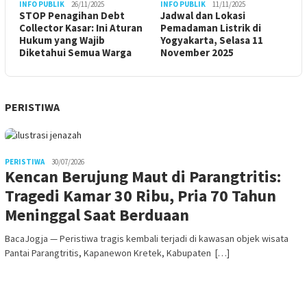
INFO PUBLIK
26/11/2025
INFO PUBLIK
11/11/2025
STOP Penagihan Debt
Jadwal dan Lokasi
Collector Kasar: Ini Aturan
Pemadaman Listrik di
Hukum yang Wajib
Yogyakarta, Selasa 11
Diketahui Semua Warga
November 2025
PERISTIWA
PERISTIWA
30/07/2026
Kencan Berujung Maut di Parangtritis:
Tragedi Kamar 30 Ribu, Pria 70 Tahun
Meninggal Saat Berduaan
BacaJogja — Peristiwa tragis kembali terjadi di kawasan objek wisata
Pantai Parangtritis, Kapanewon Kretek, Kabupaten […]