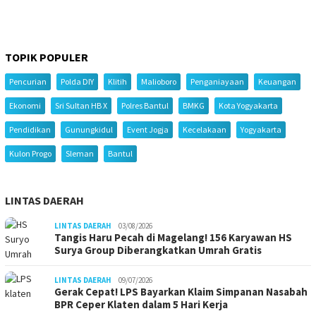
TOPIK POPULER
Pencurian
Polda DIY
Klitih
Malioboro
Penganiayaan
Keuangan
Ekonomi
Sri Sultan HB X
Polres Bantul
BMKG
Kota Yogyakarta
Pendidikan
Gunungkidul
Event Jogja
Kecelakaan
Yogyakarta
Kulon Progo
Sleman
Bantul
LINTAS DAERAH
LINTAS DAERAH
03/08/2026
Tangis Haru Pecah di Magelang! 156 Karyawan HS
Surya Group Diberangkatkan Umrah Gratis
LINTAS DAERAH
09/07/2026
Gerak Cepat! LPS Bayarkan Klaim Simpanan Nasabah
BPR Ceper Klaten dalam 5 Hari Kerja