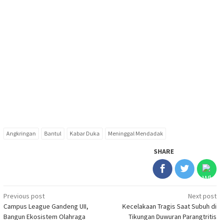
Angkringan
Bantul
Kabar Duka
Meninggal Mendadak
SHARE
Post
Previous post
Next post
Campus League Gandeng UII,
Kecelakaan Tragis Saat Subuh di
navigation
Bangun Ekosistem Olahraga
Tikungan Duwuran Parangtritis