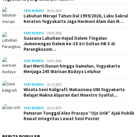
SENI BUDAYA
20/01/2026
Labuhan Merapi Tahun Dal 1959/2026, Laku Sakral
Keraton Yogyakarta Jaga Harmoni Alam dan M…
SENI BUDAYA
19/01/2026
Suasana Labuhan Hajad Dalem Tingalan
Jumenengan Dalem ke-38 Sri Sultan HB X di
Parangkusum…
SENI BUDAYA
19/01/2026
Dari Merti Dusun hingga Gamelan, Yogyakarta
Menjaga 245 Warisan Budaya Leluhur
SENI BUDAYA
31/12/2025
Wisata Seni Kaligrafi: Mahasiswa UIN Yogyakarta
Belajar Makna Alquran dari Maestro Syaiful…
SENI BUDAYA
16/12/2025
Pameran Tunggal Alex Pracaya “Ojo Urik” Ajak Publik
Rawat Integritas Lewat Seni Poster
BERITA POPULER