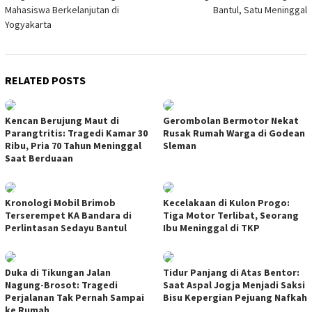
Mahasiswa Berkelanjutan di
Bantul, Satu Meninggal
Yogyakarta
RELATED POSTS
Kencan Berujung Maut di
Gerombolan Bermotor Nekat
Parangtritis: Tragedi Kamar 30
Rusak Rumah Warga di Godean
Ribu, Pria 70 Tahun Meninggal
Sleman
Saat Berduaan
Kronologi Mobil Brimob
Kecelakaan di Kulon Progo:
Terserempet KA Bandara di
Tiga Motor Terlibat, Seorang
Perlintasan Sedayu Bantul
Ibu Meninggal di TKP
Duka di Tikungan Jalan
Tidur Panjang di Atas Bentor:
Nagung-Brosot: Tragedi
Saat Aspal Jogja Menjadi Saksi
Perjalanan Tak Pernah Sampai
Bisu Kepergian Pejuang Nafkah
ke Rumah