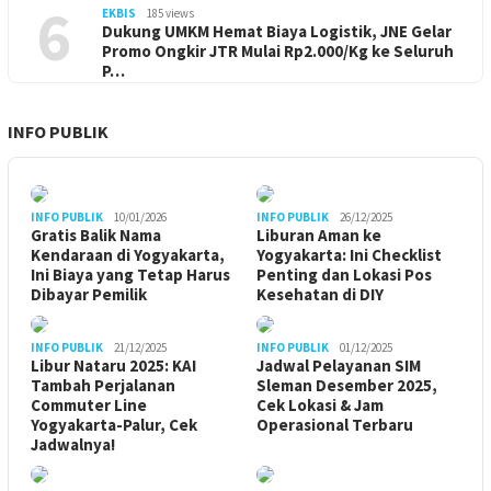
6
EKBIS
185 views
Dukung UMKM Hemat Biaya Logistik, JNE Gelar
Promo Ongkir JTR Mulai Rp2.000/Kg ke Seluruh
P…
INFO PUBLIK
INFO PUBLIK
10/01/2026
INFO PUBLIK
26/12/2025
Gratis Balik Nama
Liburan Aman ke
Kendaraan di Yogyakarta,
Yogyakarta: Ini Checklist
Ini Biaya yang Tetap Harus
Penting dan Lokasi Pos
Dibayar Pemilik
Kesehatan di DIY
INFO PUBLIK
21/12/2025
INFO PUBLIK
01/12/2025
Libur Nataru 2025: KAI
Jadwal Pelayanan SIM
Tambah Perjalanan
Sleman Desember 2025,
Commuter Line
Cek Lokasi & Jam
Yogyakarta-Palur, Cek
Operasional Terbaru
Jadwalnya!