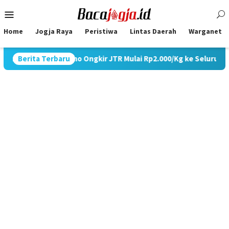
Skip
Mobile
to
Menu
content
Home
Jogja Raya
Peristiwa
Lintas Daerah
Warganet
NE Gelar Promo Ongkir JTR Mulai Rp2.000/Kg ke Seluruh Pulau Ja
Berita Terbaru