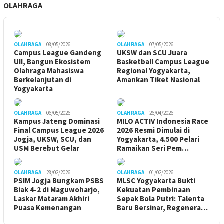
OLAHRAGA
OLAHRAGA
08/05/2026
OLAHRAGA
07/05/2026
Campus League Gandeng
UKSW dan SCU Juara
UII, Bangun Ekosistem
Basketball Campus League
Olahraga Mahasiswa
Regional Yogyakarta,
Berkelanjutan di
Amankan Tiket Nasional
Yogyakarta
OLAHRAGA
06/05/2026
OLAHRAGA
26/04/2026
Kampus Jateng Dominasi
MILO ACTIV Indonesia Race
Final Campus League 2026
2026 Resmi Dimulai di
Jogja, UKSW, SCU, dan
Yogyakarta, 4.500 Pelari
USM Berebut Gelar
Ramaikan Seri Pem…
OLAHRAGA
28/02/2026
OLAHRAGA
01/02/2026
PSIM Jogja Bungkam PSBS
MLSC Yogyakarta Bukti
Biak 4-2 di Maguwoharjo,
Kekuatan Pembinaan
Laskar Mataram Akhiri
Sepak Bola Putri: Talenta
Puasa Kemenangan
Baru Bersinar, Regenera…