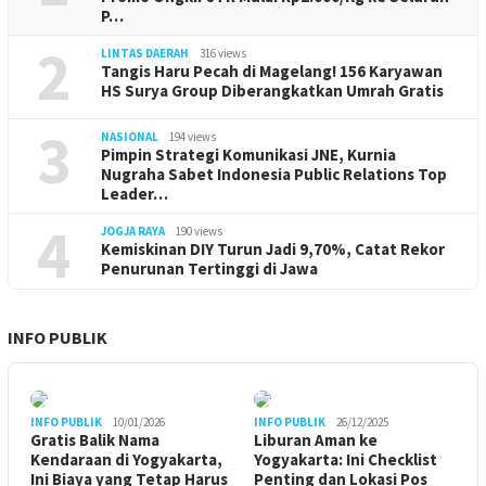
P…
2
LINTAS DAERAH
316 views
Tangis Haru Pecah di Magelang! 156 Karyawan
HS Surya Group Diberangkatkan Umrah Gratis
3
NASIONAL
194 views
Pimpin Strategi Komunikasi JNE, Kurnia
Nugraha Sabet Indonesia Public Relations Top
Leader…
4
JOGJA RAYA
190 views
Kemiskinan DIY Turun Jadi 9,70%, Catat Rekor
Penurunan Tertinggi di Jawa
INFO PUBLIK
INFO PUBLIK
10/01/2026
INFO PUBLIK
26/12/2025
Gratis Balik Nama
Liburan Aman ke
Kendaraan di Yogyakarta,
Yogyakarta: Ini Checklist
Ini Biaya yang Tetap Harus
Penting dan Lokasi Pos