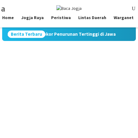
Skip
Mobile
to
Menu
content
Home
Jogja Raya
Peristiwa
Lintas Daerah
Warganet
0%, Catat Rekor Penurunan Tertinggi di Jawa
Berita Terbaru
Pimpin Stra