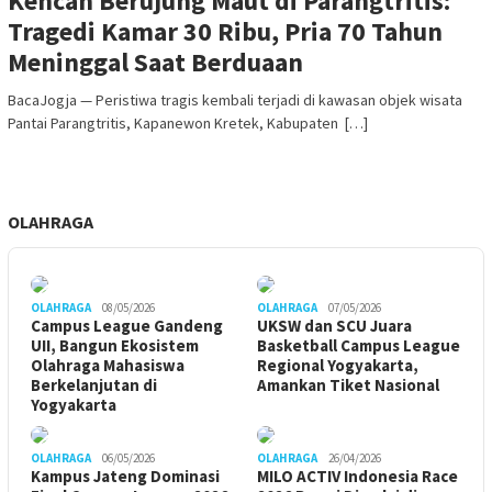
Kencan Berujung Maut di Parangtritis:
Tragedi Kamar 30 Ribu, Pria 70 Tahun
Meninggal Saat Berduaan
BacaJogja — Peristiwa tragis kembali terjadi di kawasan objek wisata
Pantai Parangtritis, Kapanewon Kretek, Kabupaten […]
OLAHRAGA
OLAHRAGA
08/05/2026
OLAHRAGA
07/05/2026
Campus League Gandeng
UKSW dan SCU Juara
UII, Bangun Ekosistem
Basketball Campus League
Olahraga Mahasiswa
Regional Yogyakarta,
Berkelanjutan di
Amankan Tiket Nasional
Yogyakarta
OLAHRAGA
06/05/2026
OLAHRAGA
26/04/2026
Kampus Jateng Dominasi
MILO ACTIV Indonesia Race