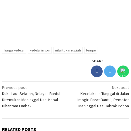
harga kedelai
kedelai impor
nilai tukar rupiah
tempe
SHARE
Post
Previous post
Next post
Duka Laut Selatan, Nelayan Bantul
Kecelakaan Tunggal di Jalan
navigation
Ditemukan Meninggal Usai Kapal
Imogiri Barat Bantul, Pemotor
Dihantam Ombak
Meninggal Usai Tabrak Pohon
RELATED POSTS