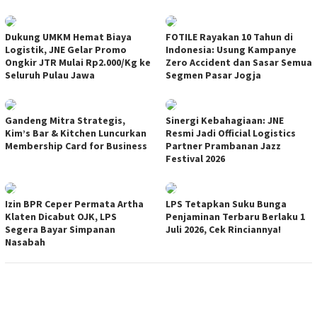
Dukung UMKM Hemat Biaya
FOTILE Rayakan 10 Tahun di
Logistik, JNE Gelar Promo
Indonesia: Usung Kampanye
Ongkir JTR Mulai Rp2.000/Kg ke
Zero Accident dan Sasar Semua
Seluruh Pulau Jawa
Segmen Pasar Jogja
Gandeng Mitra Strategis,
Sinergi Kebahagiaan: JNE
Kim’s Bar & Kitchen Luncurkan
Resmi Jadi Official Logistics
Membership Card for Business
Partner Prambanan Jazz
Festival 2026
Izin BPR Ceper Permata Artha
LPS Tetapkan Suku Bunga
Klaten Dicabut OJK, LPS
Penjaminan Terbaru Berlaku 1
Segera Bayar Simpanan
Juli 2026, Cek Rinciannya!
Nasabah