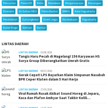
Pencurian
Polda DIY
Klitih
Malioboro
Penganiayaan
Keuangan
Ekonomi
Sri Sultan HB X
Polres Bantul
BMKG
Kota Yogyakarta
Pendidikan
Gunungkidul
Event Jogja
Kecelakaan
Yogyakarta
Kulon Progo
Sleman
Bantul
LINTAS DAERAH
LINTAS DAERAH
03/08/2026
Tangis Haru Pecah di Magelang! 156 Karyawan HS
Surya Group Diberangkatkan Umrah Gratis
LINTAS DAERAH
09/07/2026
Gerak Cepat! LPS Bayarkan Klaim Simpanan Nasabah
BPR Ceper Klaten dalam 5 Hari Kerja
LINTAS DAERAH
27/05/2026
Viral Rumah Rusak Akibat Sound Horeg di Jepara,
Kaca dan Plafon Ambyar Saat Takbir Kelili…
LINTAS DAERAH
13/05/2026