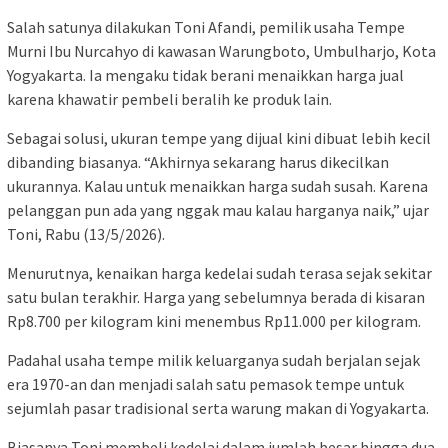
Salah satunya dilakukan Toni Afandi, pemilik usaha Tempe
Murni Ibu Nurcahyo di kawasan Warungboto, Umbulharjo, Kota
Yogyakarta. Ia mengaku tidak berani menaikkan harga jual
karena khawatir pembeli beralih ke produk lain.
Sebagai solusi, ukuran tempe yang dijual kini dibuat lebih kecil
dibanding biasanya. “Akhirnya sekarang harus dikecilkan
ukurannya. Kalau untuk menaikkan harga sudah susah. Karena
pelanggan pun ada yang nggak mau kalau harganya naik,” ujar
Toni, Rabu (13/5/2026).
Menurutnya, kenaikan harga kedelai sudah terasa sejak sekitar
satu bulan terakhir. Harga yang sebelumnya berada di kisaran
Rp8.700 per kilogram kini menembus Rp11.000 per kilogram.
Padahal usaha tempe milik keluarganya sudah berjalan sejak
era 1970-an dan menjadi salah satu pemasok tempe untuk
sejumlah pasar tradisional serta warung makan di Yogyakarta.
Biasanya Toni membeli kedelai dalam jumlah besar hingga dua