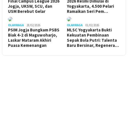
Final Campus League 2026
2026 Resmi Dimulai di
Jogja, UKSW, SCU, dan
Yogyakarta, 4.500 Pelari
USM Berebut Gelar
Ramaikan Seri Pem…
OLAHRAGA
28/02/2026
OLAHRAGA
01/02/2026
PSIM Jogja Bungkam PSBS
MLSC Yogyakarta Bukti
Biak 4-2 di Maguwoharjo,
Kekuatan Pembinaan
Laskar Mataram Akhiri
Sepak Bola Putri: Talenta
Puasa Kemenangan
Baru Bersinar, Regenera…