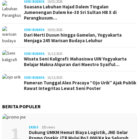
SENI BUDAYA
19/01/2026
Suasana Labuhan Hajad Dalem Tingalan
Jumenengan Dalem ke-38 Sri Sultan HB X di
Parangkusum…
SENI BUDAYA
19/01/2026
Dari Merti Dusun hingga Gamelan, Yogyakarta
Menjaga 245 Warisan Budaya Leluhur
SENI BUDAYA
31/12/2025
Wisata Seni Kaligrafi: Mahasiswa UIN Yogyakarta
Belajar Makna Alquran dari Maestro Syaiful…
SENI BUDAYA
16/12/2025
Pameran Tunggal Alex Pracaya “Ojo Urik” Ajak Publik
Rawat Integritas Lewat Seni Poster
BERITA POPULER
1
EKBIS
320 views
Dukung UMKM Hemat Biaya Logistik, JNE Gelar
Promo Ongkir JTR Mulai Rp2.000/Kg ke Seluruh