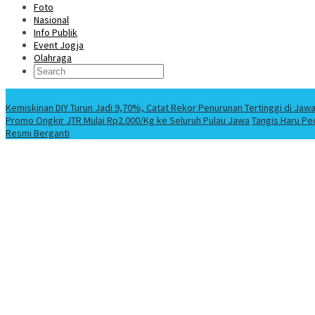
Foto
Nasional
Info Publik
Event Jogja
Olahraga
Berita Terbaru
Kemiskinan DIY Turun Jadi 9,70%, Catat Rekor Penurunan Tertinggi di Jaw
Promo Ongkir JTR Mulai Rp2.000/Kg ke Seluruh Pulau Jawa
Tangis Haru Pe
Resmi Berganti