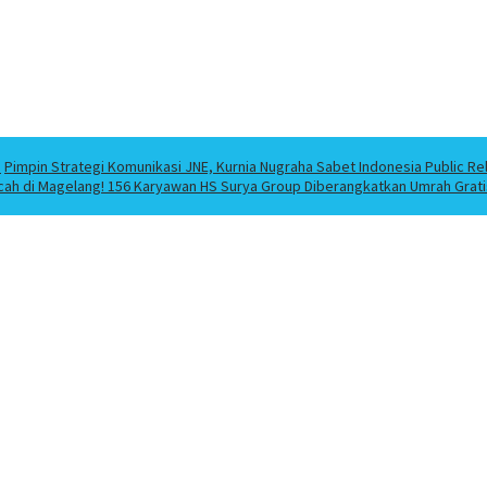
a
Pimpin Strategi Komunikasi JNE, Kurnia Nugraha Sabet Indonesia Public Re
cah di Magelang! 156 Karyawan HS Surya Group Diberangkatkan Umrah Grati