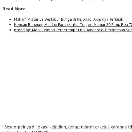
Read More
Makam Misterius Bertabur Bunga di Rejodadi Akhirnya Terkuak
Kencan Berujung Maut di Parangtritis: Tragedi Kamar 30 Ribu, Pria
Kronologi Mobil Brimob Terserempet KA Bandara di Perlintasan Se
“Sesampainya di lokasi kejadian, pengendara terkejut karena di