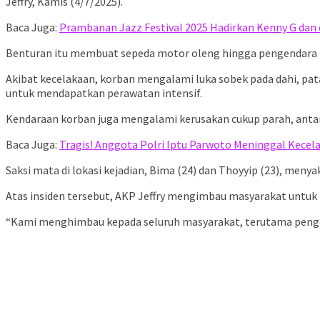
Jeffry, Kamis (4/7/2025).
Baca Juga:
Prambanan Jazz Festival 2025 Hadirkan Kenny G dan 
Benturan itu membuat sepeda motor oleng hingga pengendara terj
Akibat kecelakaan, korban mengalami luka sobek pada dahi, pat
untuk mendapatkan perawatan intensif.
Kendaraan korban juga mengalami kerusakan cukup parah, antara
Baca Juga:
Tragis! Anggota Polri Iptu Parwoto Meninggal Kecela
Saksi mata di lokasi kejadian, Bima (24) dan Thoyyip (23), menya
Atas insiden tersebut, AKP Jeffry mengimbau masyarakat untuk l
“Kami menghimbau kepada seluruh masyarakat, terutama pengend