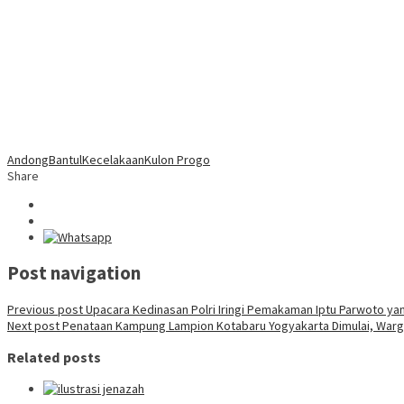
Andong
Bantul
Kecelakaan
Kulon Progo
Share
Post navigation
Previous post
Upacara Kedinasan Polri Iringi Pemakaman Iptu Parwoto ya
Next post
Penataan Kampung Lampion Kotabaru Yogyakarta Dimulai, Warga 
Related posts