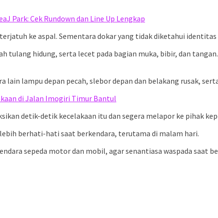
eaJ Park: Cek Rundown dan Line Up Lengkap
atuh ke aspal. Sementara dokar yang tidak diketahui identitas k
ah tulang hidung, serta lecet pada bagian muka, bibir, dan tang
 lain lampu depan pecah, slebor depan dan belakang rusak, serta
kaan di Jalan Imogiri Timur Bantul
ksikan detik-detik kecelakaan itu dan segera melapor ke pihak kep
ebih berhati-hati saat berkendara, terutama di malam hari.
ara sepeda motor dan mobil, agar senantiasa waspada saat berke