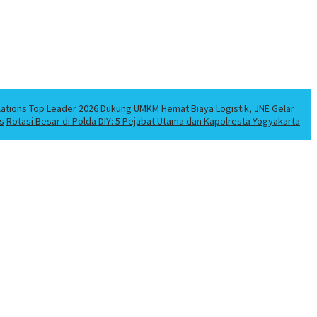
lations Top Leader 2026
Dukung UMKM Hemat Biaya Logistik, JNE Gelar
s
Rotasi Besar di Polda DIY: 5 Pejabat Utama dan Kapolresta Yogyakarta