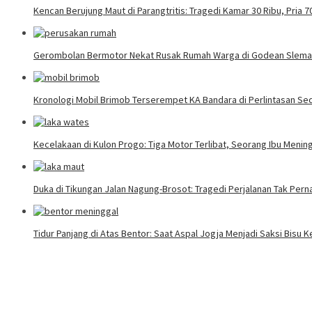
Kencan Berujung Maut di Parangtritis: Tragedi Kamar 30 Ribu, Pria
Gerombolan Bermotor Nekat Rusak Rumah Warga di Godean Slem
Kronologi Mobil Brimob Terserempet KA Bandara di Perlintasan Se
Kecelakaan di Kulon Progo: Tiga Motor Terlibat, Seorang Ibu Mening
Duka di Tikungan Jalan Nagung-Brosot: Tragedi Perjalanan Tak Per
Tidur Panjang di Atas Bentor: Saat Aspal Jogja Menjadi Saksi Bisu 