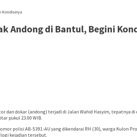
i Kondisinya
k Andong di Bantul, Begini Kon
or dan dokar (andong) terjadi di Jalan Wahid Hasyim, tepatnya d
tar pukul 23.00 WIB.
omor polisi AB-5391-AU yang dikendarai RH (30), warga Kulon Prog
ogi kejadian tersebut.