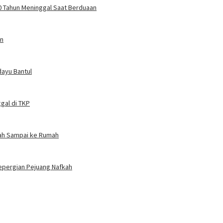
 70 Tahun Meninggal Saat Berduaan
an
dayu Bantul
gal di TKP
nah Sampai ke Rumah
Kepergian Pejuang Nafkah