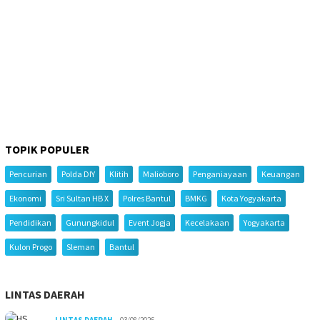
TOPIK POPULER
Pencurian
Polda DIY
Klitih
Malioboro
Penganiayaan
Keuangan
Ekonomi
Sri Sultan HB X
Polres Bantul
BMKG
Kota Yogyakarta
Pendidikan
Gunungkidul
Event Jogja
Kecelakaan
Yogyakarta
Kulon Progo
Sleman
Bantul
LINTAS DAERAH
LINTAS DAERAH
03/08/2026