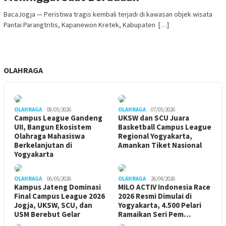
BacaJogja — Peristiwa tragis kembali terjadi di kawasan objek wisata
Pantai Parangtritis, Kapanewon Kretek, Kabupaten […]
OLAHRAGA
OLAHRAGA
08/05/2026
OLAHRAGA
07/05/2026
Campus League Gandeng
UKSW dan SCU Juara
UII, Bangun Ekosistem
Basketball Campus League
Olahraga Mahasiswa
Regional Yogyakarta,
Berkelanjutan di
Amankan Tiket Nasional
Yogyakarta
OLAHRAGA
06/05/2026
OLAHRAGA
26/04/2026
Kampus Jateng Dominasi
MILO ACTIV Indonesia Race
Final Campus League 2026
2026 Resmi Dimulai di
Jogja, UKSW, SCU, dan
Yogyakarta, 4.500 Pelari
USM Berebut Gelar
Ramaikan Seri Pem…