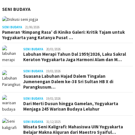
SENI BUDAYA
SENI BUDAYA
21/06/2026
Pameran ‘Rimpang Rasa’ di Kiniko Galeri: Kritik Tajam untuk
Yogyakarta yang Katanya Pusat …
SENI BUDAYA
20/01/2026
Labuhan Merapi Tahun Dal 1959/2026, Laku Sakral
Keraton Yogyakarta Jaga Harmoni Alam dan M…
SENI BUDAYA
19/01/2026
Suasana Labuhan Hajad Dalem Tingalan
Jumenengan Dalem ke-38 Sri Sultan HB X di
Parangkusum…
SENI BUDAYA
19/01/2026
Dari Merti Dusun hingga Gamelan, Yogyakarta
Menjaga 245 Warisan Budaya Leluhur
SENI BUDAYA
31/12/2025
Wisata Seni Kaligrafi: Mahasiswa UIN Yogyakarta
Belajar Makna Alquran dari Maestro Syaiful…