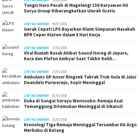
Tangis Haru Pecah di Magelang! 156 Karyawan HS
Surya Group Diberangkatkan Umrah Gratis
LINTAS DAERAH
09/07/2026
Gerak Cepat! LPS Bayarkan Klaim Simpanan Nasabah
BPR Ceper Klaten dalam 5 Hari Kerja
LINTAS DAERAH
27/05/2026
Viral Rumah Rusak Akibat Sound Horeg di Jepara,
Kaca dan Plafon Ambyar Saat Takbir Kelili…
LINTAS DAERAH
13/05/2026
Ambulans GP Ansor Ringsek Tabrak Truk Gula di Jalur
Deandels Purworejo, Sopir Meninggal
LINTAS DAERAH
01/05/2026
Duka di Sungai Serayu Wonosobo: Remaja Asal
Temanggung Ditemukan Meninggal di Sikancil
LINTAS DAERAH
21/02/2026
Kronologi Tiga Remaja Meninggal Tersambar KA Argo
Merbabu di Batang