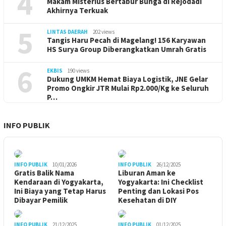
4
Makam Misterius Bertabur Bunga di Rejodadi
Akhirnya Terkuak
5
LINTAS DAERAH
202 views
Tangis Haru Pecah di Magelang! 156 Karyawan
HS Surya Group Diberangkatkan Umrah Gratis
6
EKBIS
190 views
Dukung UMKM Hemat Biaya Logistik, JNE Gelar
Promo Ongkir JTR Mulai Rp2.000/Kg ke Seluruh
P…
INFO PUBLIK
INFO PUBLIK
10/01/2026
INFO PUBLIK
26/12/2025
Gratis Balik Nama
Liburan Aman ke
Kendaraan di Yogyakarta,
Yogyakarta: Ini Checklist
Ini Biaya yang Tetap Harus
Penting dan Lokasi Pos
Dibayar Pemilik
Kesehatan di DIY
INFO PUBLIK
21/12/2025
INFO PUBLIK
01/12/2025