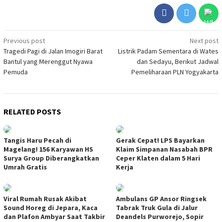
Post
Previous post
Next post
Tragedi Pagi di Jalan Imogiri Barat
Listrik Padam Sementara di Wates
navigation
Bantul yang Merenggut Nyawa
dan Sedayu, Berikut Jadwal
Pemuda
Pemeliharaan PLN Yogyakarta
RELATED POSTS
Tangis Haru Pecah di
Gerak Cepat! LPS Bayarkan
Magelang! 156 Karyawan HS
Klaim Simpanan Nasabah BPR
Surya Group Diberangkatkan
Ceper Klaten dalam 5 Hari
Umrah Gratis
Kerja
Viral Rumah Rusak Akibat
Ambulans GP Ansor Ringsek
Sound Horeg di Jepara, Kaca
Tabrak Truk Gula di Jalur
dan Plafon Ambyar Saat Takbir
Deandels Purworejo, Sopir