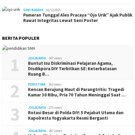
SENI BUDAYA
16/12/2025
Pameran Tunggal Alex Pracaya “Ojo Urik” Ajak Publik
Rawat Integritas Lewat Seni Poster
BERITA POPULER
1
JOGJA RAYA
347 views
Buntut Isu Diskriminasi Pelajaran Agama,
Disdikpora DIY Terbitkan SE: Keterbatasan
Ruang B…
2
PERISTIWA
342 views
Kencan Berujung Maut di Parangtritis: Tragedi
Kamar 30 Ribu, Pria 70 Tahun Meninggal Saat …
3
JOGJA RAYA
275 views
Rotasi Besar di Polda DIY: 5 Pejabat Utama dan
Kapolresta Yogyakarta Resmi Berganti
JOGJA RAYA
267 views