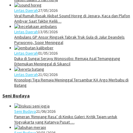
Lintas Daerah
27/05/2026
Viral Rumah Rusak Akibat Sound Horeg di Jepara, Kaca dan Plafon
Ambyar Saat Takbir Kelili…
Lintas Daerah
13/05/2026
Ambulans GP Ansor Ringsek Tabrak Truk Gula di Jalur Deandels
Purworejo, Sopir Meninggal
Lintas Daerah
01/05/2026
Duka di Sungai Serayu Wonosobo: Remaja Asal Temanggung
Ditemukan Meninggal di Sikancil
Lintas Daerah
21/02/2026
Kronologi Tiga Remaja Meninggal Tersambar KA Argo Merbabu di
Batang
Seni Budaya
Seni Budaya
21/06/2026
Pameran ‘Rimpang Rasa’ di Kiniko Galeri: Kritik Tajam untuk
Yogyakarta yang Katanya Pusat …
Seni Budaya
20/01/2026