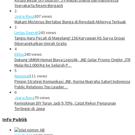
Rotasi Besar di Polda DIY: 5 Pejabat Utama dan Kapolresta
Yogyakarta Resmi Berganti
2
Jogja Raya
307 views
Makam Misterius Bertabur Bunga di Rejodadi Akhirnya Terkuak
3
Lintas Daerah
243 views
Tangis Haru Pecah di Magelang! 156 Karyawan HS Surya Group
Diberangkatkan Umrah Gratis
4
Ekbis
240 views
Dukung UMKM Hemat Biaya Logistik, JNE Gelar Promo Ongkir JTR
Mulai Rp2.000/Kg ke Seluruh P…
5
Nasional
111 views
Pimpin Strategi Komunikasi JNE, Kurnia Nugraha Sabet Indonesia
Public Relations Top Leader…
6
Jogja Raya
70 views
Kemiskinan DIY Turun Jadi 9,70%, Catat Rekor Penurunan
Tertinggi di Jawa
Info Publik