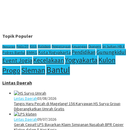
Topik Populer
Sri Sultan HB X
Keuangan
Ekonomi
Polda DIY
Klitih
Malioboro
Penganiayaan
Pencurian
Gunungkidul
Pendidikan
Kota Yogyakarta
Polres Bantul
BMKG
Yogyakarta
Kulon
Kecelakaan
Event Jogja
Bantul
Sleman
Progo
Lintas Daerah
Lintas Daerah
03/08/2026
Tangis Haru Pecah di Magelang! 156 Karyawan HS Surya Group
Diberangkatkan Umrah Gratis
Lintas Daerah
09/07/2026
Gerak Cepat! LPS Bayarkan Klaim Simpanan Nasabah BPR Ceper
Klaten dalam 5 Hari Kerja