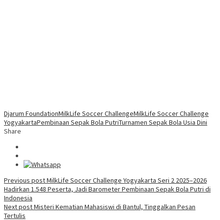
Djarum Foundation
MilkLife Soccer Challenge
MilkLife Soccer Challenge
Yogyakarta
Pembinaan Sepak Bola Putri
Turnamen Sepak Bola Usia Dini
Share
Post
Previous post
MilkLife Soccer Challenge Yogyakarta Seri 2 2025–2026
Hadirkan 1.548 Peserta, Jadi Barometer Pembinaan Sepak Bola Putri di
navigation
Indonesia
Next post
Misteri Kematian Mahasiswi di Bantul, Tinggalkan Pesan
Tertulis