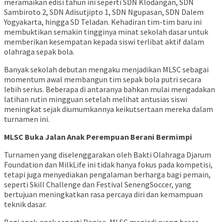
meramaikan edisi tahun ini seperti SDN Klodangan, SDN
Sambiroto 2, SDN Adisutjipto 1, SDN Ngupasan, SDN Dalem
Yogyakarta, hingga SD Teladan. Kehadiran tim-tim baru ini
membuktikan semakin tingginya minat sekolah dasar untuk
memberikan kesempatan kepada siswi terlibat aktif dalam
olahraga sepak bola.
Banyak sekolah debutan mengaku menjadikan MLSC sebagai
momentum awal membangun tim sepak bola putri secara
lebih serius. Beberapa di antaranya bahkan mulai mengadakan
latihan rutin mingguan setelah melihat antusias siswi
meningkat sejak diumumkannya keikutsertaan mereka dalam
turnamen ini.
MLSC Buka Jalan Anak Perempuan Berani Bermimpi
Turnamen yang diselenggarakan oleh Bakti Olahraga Djarum
Foundation dan MilkLife ini tidak hanya fokus pada kompetisi,
tetapi juga menyediakan pengalaman berharga bagi pemain,
seperti Skill Challenge dan Festival SenengSoccer, yang
bertujuan meningkatkan rasa percaya diri dan kemampuan
teknik dasar.