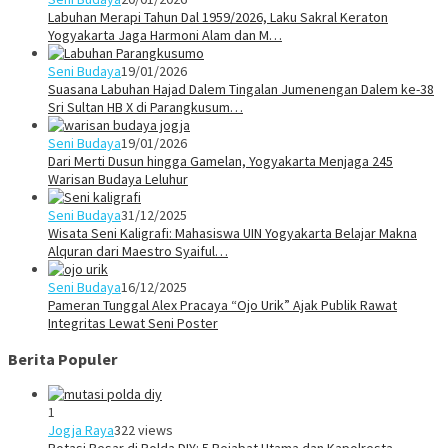
Labuhan Merapi Tahun Dal 1959/2026, Laku Sakral Keraton
Yogyakarta Jaga Harmoni Alam dan M…
Seni Budaya
19/01/2026
Suasana Labuhan Hajad Dalem Tingalan Jumenengan Dalem ke-38
Sri Sultan HB X di Parangkusum…
Seni Budaya
19/01/2026
Dari Merti Dusun hingga Gamelan, Yogyakarta Menjaga 245
Warisan Budaya Leluhur
Seni Budaya
31/12/2025
Wisata Seni Kaligrafi: Mahasiswa UIN Yogyakarta Belajar Makna
Alquran dari Maestro Syaiful…
Seni Budaya
16/12/2025
Pameran Tunggal Alex Pracaya “Ojo Urik” Ajak Publik Rawat
Integritas Lewat Seni Poster
Berita Populer
1
Jogja Raya
322 views