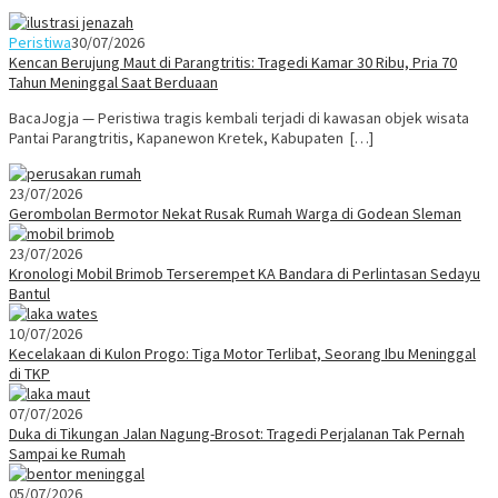
Peristiwa
30/07/2026
Kencan Berujung Maut di Parangtritis: Tragedi Kamar 30 Ribu, Pria 70
Tahun Meninggal Saat Berduaan
BacaJogja — Peristiwa tragis kembali terjadi di kawasan objek wisata
Pantai Parangtritis, Kapanewon Kretek, Kabupaten […]
23/07/2026
Gerombolan Bermotor Nekat Rusak Rumah Warga di Godean Sleman
23/07/2026
Kronologi Mobil Brimob Terserempet KA Bandara di Perlintasan Sedayu
Bantul
10/07/2026
Kecelakaan di Kulon Progo: Tiga Motor Terlibat, Seorang Ibu Meninggal
di TKP
07/07/2026
Duka di Tikungan Jalan Nagung-Brosot: Tragedi Perjalanan Tak Pernah
Sampai ke Rumah
05/07/2026