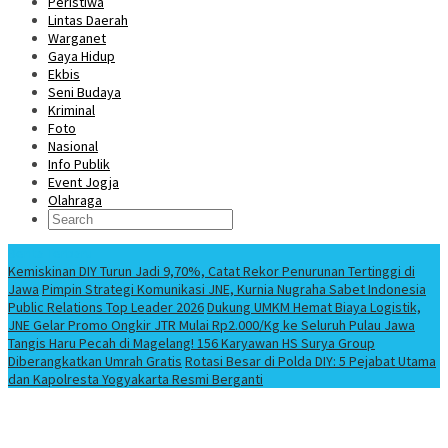
Peristiwa
Lintas Daerah
Warganet
Gaya Hidup
Ekbis
Seni Budaya
Kriminal
Foto
Nasional
Info Publik
Event Jogja
Olahraga
Berita Terbaru
Kemiskinan DIY Turun Jadi 9,70%, Catat Rekor Penurunan Tertinggi di
Jawa
Pimpin Strategi Komunikasi JNE, Kurnia Nugraha Sabet Indonesia
Public Relations Top Leader 2026
Dukung UMKM Hemat Biaya Logistik,
JNE Gelar Promo Ongkir JTR Mulai Rp2.000/Kg ke Seluruh Pulau Jawa
Tangis Haru Pecah di Magelang! 156 Karyawan HS Surya Group
Diberangkatkan Umrah Gratis
Rotasi Besar di Polda DIY: 5 Pejabat Utama
dan Kapolresta Yogyakarta Resmi Berganti