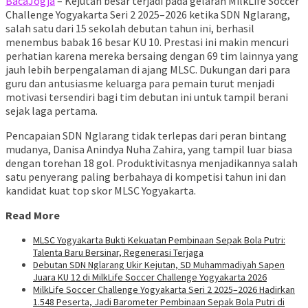
BacaJogja
– Kejutan besar terjadi pada gelaran MilkLife Soccer
Challenge Yogyakarta Seri 2 2025–2026 ketika SDN Nglarang,
salah satu dari 15 sekolah debutan tahun ini, berhasil
menembus babak 16 besar KU 10. Prestasi ini makin mencuri
perhatian karena mereka bersaing dengan 69 tim lainnya yang
jauh lebih berpengalaman di ajang MLSC. Dukungan dari para
guru dan antusiasme keluarga para pemain turut menjadi
motivasi tersendiri bagi tim debutan ini untuk tampil berani
sejak laga pertama.
Pencapaian SDN Nglarang tidak terlepas dari peran bintang
mudanya, Danisa Anindya Nuha Zahira, yang tampil luar biasa
dengan torehan 18 gol. Produktivitasnya menjadikannya salah
satu penyerang paling berbahaya di kompetisi tahun ini dan
kandidat kuat top skor MLSC Yogyakarta.
Read More
MLSC Yogyakarta Bukti Kekuatan Pembinaan Sepak Bola Putri:
Talenta Baru Bersinar, Regenerasi Terjaga
Debutan SDN Nglarang Ukir Kejutan, SD Muhammadiyah Sapen
Juara KU 12 di MilkLife Soccer Challenge Yogyakarta 2026
MilkLife Soccer Challenge Yogyakarta Seri 2 2025–2026 Hadirkan
1.548 Peserta, Jadi Barometer Pembinaan Sepak Bola Putri di